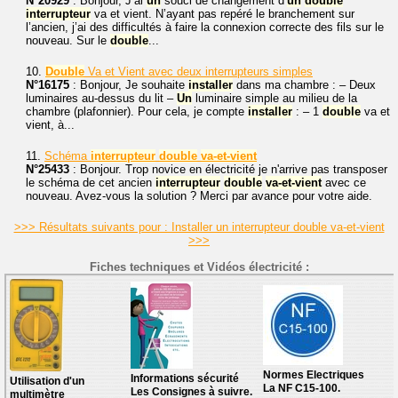
N°20929
: Bonjour, J’ai
un
souci de changement d’
un
double
interrupteur
va et vient. N’ayant pas repéré le branchement sur
l’ancien, j’ai des difficultés à faire la connexion correcte des fils sur le
nouveau. Sur le
double
...
10.
Double
Va et Vient avec deux interrupteurs simples
N°16175
: Bonjour, Je souhaite
installer
dans ma chambre : – Deux
luminaires au-dessus du lit –
Un
luminaire simple au milieu de la
chambre (plafonnier). Pour cela, je compte
installer
: – 1
double
va et
vient, à...
11.
Schéma
interrupteur
double
va-et-vient
N°25433
: Bonjour. Trop novice en électricité je n'arrive pas transposer
le schéma de cet ancien
interrupteur
double
va-et-vient
avec ce
nouveau. Avez-vous la solution ? Merci par avance pour votre aide.
>>> Résultats suivants pour : Installer un interrupteur double va-et-vient
>>>
Fiches techniques et Vidéos électricité :
Normes Electriques
Informations sécurité
Utilisation d'un
La NF C15-100.
Les Consignes à suivre.
multimètre