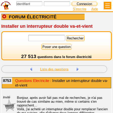
S'inscrire
Aide
FORUM ÉLECTRICITÉ
Installer un interrupteur double va-et-vient
27 513
questions dans le
forum électricité
Liste des questions
8753
Questions Electricite :
Installer un interrupteur double va-
et-vient
Invité
Bonjour, après avoir fait pas mal de recherches, je n'ai pas
trouvé de cas similaire au mien, même si certains s'en
rapprochent...
Voilà, j'ai acheté un interrupteur double pour remplacer l'ancien
de ma cuisine, afin d'allumer deux lampes différentes