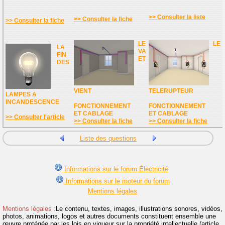
>> Consulter la liste
>> Consulter la fiche
>> Consulter la fiche
LE
LE
LA
VA
FIN
ET
DES
VIENT
TELERUPTEUR
LAMPES A
INCANDESCENCE
FONCTIONNEMENT
FONCTIONNEMENT
ET CABLAGE
ET CABLAGE
>> Consulter l'article
>> Consulter la fiche
>> Consulter la fiche
Liste des questions
Informations sur le forum Électricité
Informations sur le moteur du forum
Mentions légales
Mentions légales :
Le contenu, textes, images, illustrations sonores, vidéos,
photos, animations, logos et autres documents constituent ensemble une
œuvre protégée par les lois en vigueur sur la propriété intellectuelle (article