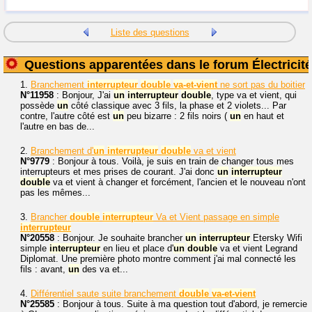
Liste des questions
Questions apparentées dans le forum Électricité
1.
Branchement
interrupteur
double
va-et-vient
ne sort pas du boitier
N°11958
: Bonjour, J'ai
un
interrupteur
double
, type va et vient, qui
possède
un
côté classique avec 3 fils, la phase et 2 violets... Par
contre, l'autre côté est
un
peu bizarre : 2 fils noirs (
un
en haut et
l'autre en bas de...
2.
Branchement d'
un
interrupteur
double
va et vient
N°9779
: Bonjour à tous. Voilà, je suis en train de changer tous mes
interrupteurs et mes prises de courant. J'ai donc
un
interrupteur
double
va et vient à changer et forcément, l'ancien et le nouveau n'ont
pas les mêmes...
3.
Brancher
double
interrupteur
Va et Vient passage en simple
interrupteur
N°20558
: Bonjour. Je souhaite brancher
un
interrupteur
Etersky Wifi
simple
interrupteur
en lieu et place d'
un
double
va et vient Legrand
Diplomat. Une première photo montre comment j'ai mal connecté les
fils : avant,
un
des va et...
4.
Différentiel saute suite branchement
double
va-et-vient
N°25585
: Bonjour à tous. Suite à ma question tout d'abord, je remercie