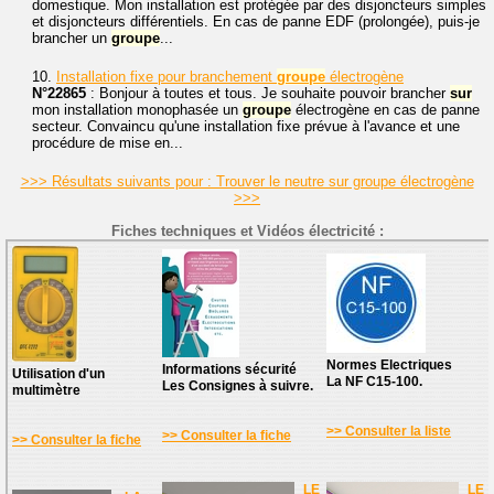
domestique. Mon installation est protégée par des disjoncteurs simples
et disjoncteurs différentiels. En cas de panne EDF (prolongée), puis-je
brancher un
groupe
...
10.
Installation fixe pour branchement
groupe
électrogène
N°22865
: Bonjour à toutes et tous. Je souhaite pouvoir brancher
sur
mon installation monophasée un
groupe
électrogène en cas de panne
secteur. Convaincu qu'une installation fixe prévue à l'avance et une
procédure de mise en...
>>> Résultats suivants pour : Trouver le neutre sur groupe électrogène
>>>
Fiches techniques et Vidéos électricité :
Normes Electriques
Informations sécurité
Utilisation d'un
La NF C15-100.
Les Consignes à suivre.
multimètre
>> Consulter la liste
>> Consulter la fiche
>> Consulter la fiche
LE
LE