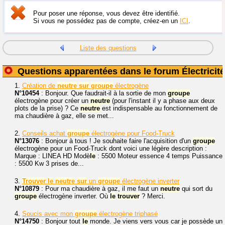
Pour poser une réponse, vous devez être identifié.
Si vous ne possédez pas de compte, créez-en un
ICI
.
Liste des questions
Questions apparentées dans le forum Électricité
1.
Création de
neutre
sur
groupe
électrogène
N°10454
: Bonjour. Que faudrait-il à la sortie de mon
groupe
électrogène pour créer un
neutre
(pour l'instant il y a phase aux deux
plots de la prise) ? Ce
neutre
est indispensable au fonctionnement de
ma chaudière à gaz, elle se met...
2.
Conseils achat
groupe
électrogène pour Food-Truck
N°13076
: Bonjour à tous ! Je souhaite faire l'acquisition d'un
groupe
électrogène pour un Food-Truck dont voici une légère description :
Marque : LINEA HD Modè
le
: 5500 Moteur essence 4 temps Puissance
: 5500 Kw 3 prises de...
3.
Trouver
le
neutre
sur
un
groupe
électrogène inverter
N°10879
: Pour ma chaudière à gaz, il me faut un
neutre
qui sort du
groupe
électrogène inverter. Où
le
trouver
? Merci.
4.
Soucis avec mon
groupe
électrogène triphasé
N°14750
: Bonjour tout
le
monde. Je viens vers vous car je possède un