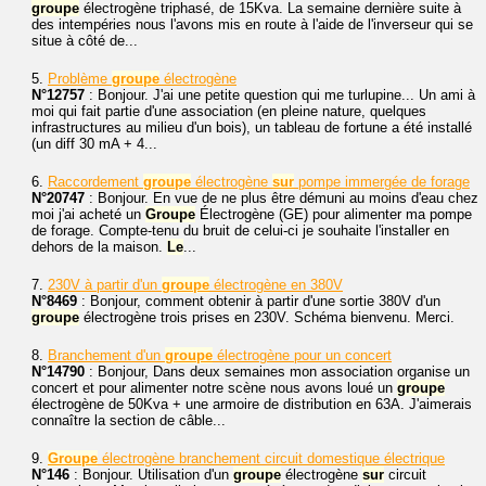
groupe
électrogène triphasé, de 15Kva. La semaine dernière suite à
des intempéries nous l'avons mis en route à l'aide de l'inverseur qui se
situe à côté de...
5.
Problème
groupe
électrogène
N°12757
: Bonjour. J'ai une petite question qui me turlupine... Un ami à
moi qui fait partie d'une association (en pleine nature, quelques
infrastructures au milieu d'un bois), un tableau de fortune a été installé
(un diff 30 mA + 4...
6.
Raccordement
groupe
électrogène
sur
pompe immergée de forage
N°20747
: Bonjour. En vue de ne plus être démuni au moins d'eau chez
moi j'ai acheté un
Groupe
Électrogène (GE) pour alimenter ma pompe
de forage. Compte-tenu du bruit de celui-ci je souhaite l'installer en
dehors de la maison.
Le
...
7.
230V à partir d'un
groupe
électrogène en 380V
N°8469
: Bonjour, comment obtenir à partir d'une sortie 380V d'un
groupe
électrogène trois prises en 230V. Schéma bienvenu. Merci.
8.
Branchement d'un
groupe
électrogène pour un concert
N°14790
: Bonjour, Dans deux semaines mon association organise un
concert et pour alimenter notre scène nous avons loué un
groupe
électrogène de 50Kva + une armoire de distribution en 63A. J'aimerais
connaître la section de câble...
9.
Groupe
électrogène branchement circuit domestique électrique
N°146
: Bonjour. Utilisation d'un
groupe
électrogène
sur
circuit