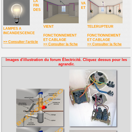
LA
VA
FIN
ET
DES
VIENT
TELERUPTEUR
LAMPES A
INCANDESCENCE
FONCTIONNEMENT
FONCTIONNEMENT
ET CABLAGE
ET CABLAGE
>> Consulter l'article
>> Consulter la fiche
>> Consulter la fiche
Images d'illustration du forum Électricité. Cliquez dessus pour les
agrandir.