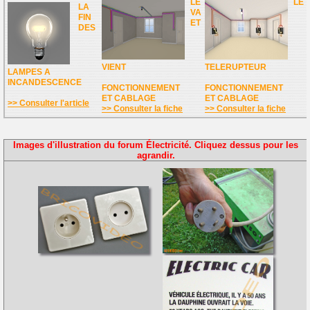
LE
LE
LA
VA
FIN
ET
DES
VIENT
TELERUPTEUR
LAMPES A
INCANDESCENCE
FONCTIONNEMENT
FONCTIONNEMENT
ET CABLAGE
ET CABLAGE
>> Consulter l'article
>> Consulter la fiche
>> Consulter la fiche
Images d'illustration du forum Électricité. Cliquez dessus pour les
agrandir.