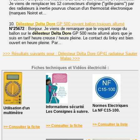
Je viens de remplacer les 12 convecteurs d'origine ("grille-pains") par
des radiateurs à inertie pourvus chacun d'un thermostat électronique
(marques Noirot et...
10.
Délesteur
Delta
Dore
GP 500 voyant ballon toujours allumé
N°25672
: Bonjour. Je viens de remarquer que le voyant rouge du
ballon sur le
délesteur
Delta
Dore
GP 500 reste allumé alors que je
suis en tarif heure creuse / heure pleine. Le contact du linky est bien
ouvert en heure pleine. Par...
>>> Résultats suivants pour : Délesteur Delta Dore GP41 radiateur Sauter
Malao >>>
Fiches techniques et Vidéos électricité :
Normes Electriques
Informations sécurité
Utilisation d'un
La NF C15-100.
Les Consignes à suivre.
multimètre
>> Consulter la liste
>> Consulter la fiche
>> Consulter la fiche