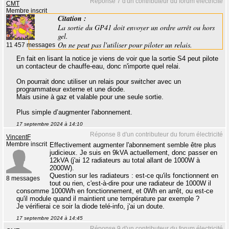
Réponse 7 d'un contributeur du forum électricité
CMT
Membre inscrit
Citation :
La sortie du GP41 doit envoyer un ordre arrêt ou hors
gel.
On ne peut pas l'utiliser pour piloter un relais.
11 457 messages
En fait en lisant la notice je viens de voir que la sortie S4 peut pilote
un contacteur de chauffe-eau, donc n'importe quel relai.
On pourrait donc utiliser un relais pour switcher avec un
programmateur externe et une diode.
Mais usine à gaz et valable pour une seule sortie.
Plus simple d’augmenter l'abonnement.
17 septembre 2024 à 14:10
Réponse 8 d'un contributeur du forum électricité
VincentF
Membre inscrit
Effectivement augmenter l'abonnement semble être plus
judicieux. Je suis en 9kVA actuellement, donc passer en
12kVA (j'ai 12 radiateurs au total allant de 1000W à
2000W).
Question sur les radiateurs : est-ce qu'ils fonctionnent en
8 messages
tout ou rien, c'est-à-dire pour une radiateur de 1000W il
consomme 1000Wh en fonctionnement, et 0Wh en arrêt, ou est-ce
qu'il module quand il maintient une température par exemple ?
Je vérifierai ce soir la diode telé-info, j'ai un doute.
17 septembre 2024 à 14:45
Réponse 9 d'un contributeur du forum électricité