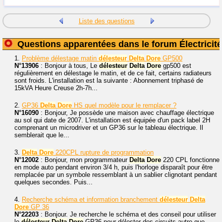
Liste des questions
Questions apparentées dans le forum Électricité
1.
Problème délestage matin
délesteur
Delta
Dore
GP500
N°13906
: Bonjour à tous, Le
délesteur
Delta
Dore
gp500 est
régulièrement en délestage le matin, et de ce fait, certains radiateurs
sont froids. L'installation est la suivante : Abonnement triphasé de
15kVA Heure Creuse 2h-7h...
2.
GP36
Delta
Dore
HS quel modèle pour le remplacer ?
N°16090
: Bonjour, Je possède une maison avec chauffage électrique
au sol qui date de 2007. L'installation est équipée d'un pack label 2H
comprenant un microdriver et un GP36 sur le tableau électrique. Il
semblerait que le...
3.
Delta
Dore
220CPL rupture de programmation
N°12002
: Bonjour, mon programmateur
Delta
Dore
220 CPL fonctionne
en mode auto pendant environ 3/4 h, puis l'horloge disparaît pour être
remplacée par un symbole ressemblant à un sablier clignotant pendant
quelques secondes. Puis...
4.
Recherche schéma et information branchement
délesteur
Delta
Dore
GP 36
N°22203
: Bonjour. Je recherche le schéma et des conseil pour utiliser
le
délesteur
Delta
Dore
GP36 pour délester des circuits autre que