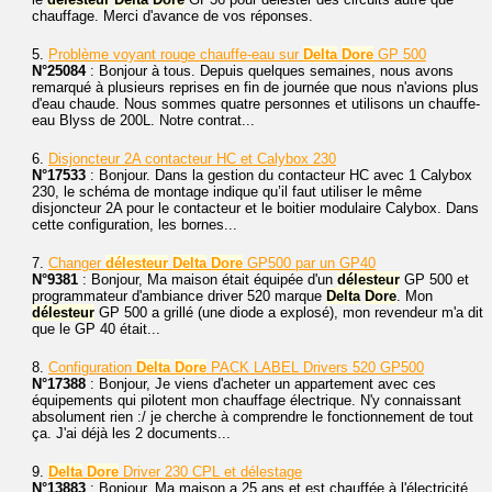
chauffage. Merci d'avance de vos réponses.
5.
Problème voyant rouge chauffe-eau sur
Delta
Dore
GP 500
N°25084
: Bonjour à tous. Depuis quelques semaines, nous avons
remarqué à plusieurs reprises en fin de journée que nous n'avions plus
d'eau chaude. Nous sommes quatre personnes et utilisons un chauffe-
eau Blyss de 200L. Notre contrat...
6.
Disjoncteur 2A contacteur HC et Calybox 230
N°17533
: Bonjour. Dans la gestion du contacteur HC avec 1 Calybox
230, le schéma de montage indique qu’il faut utiliser le même
disjoncteur 2A pour le contacteur et le boitier modulaire Calybox. Dans
cette configuration, les bornes...
7.
Changer
délesteur
Delta
Dore
GP500 par un GP40
N°9381
: Bonjour, Ma maison était équipée d'un
délesteur
GP 500 et
programmateur d'ambiance driver 520 marque
Delta
Dore
. Mon
délesteur
GP 500 a grillé (une diode a explosé), mon revendeur m'a dit
que le GP 40 était...
8.
Configuration
Delta
Dore
PACK LABEL Drivers 520 GP500
N°17388
: Bonjour, Je viens d'acheter un appartement avec ces
équipements qui pilotent mon chauffage électrique. N'y connaissant
absolument rien :/ je cherche à comprendre le fonctionnement de tout
ça. J'ai déjà les 2 documents...
9.
Delta
Dore
Driver 230 CPL et délestage
N°13883
: Bonjour, Ma maison a 25 ans et est chauffée à l'électricité.