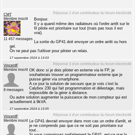
Réponse 2 d'un contributeur du forum électricité
CMT
Membre inscrit
Bonjour.
Il y a quand même des radiateurs où l'ordre arrêt sur le
fil pilote est prioritaire sur tout (mais pas tous il est
vrai).
11 457 messages
La sortie du GP41 doit envoyer un ordre arrêt ou hors
gel.
On ne peut pas l'utiliser pour piloter un relais.
17 septembre 2024 à 13:03
Réponse 3 d'un contributeur du forum électricité
VincentF
Membre inscrit
OK donc si je dois piloter en externe via le FP, je
souhaiterais trouver un programmateur externe que je
puisse gérer via smartphone.
A ce jour la solution de secours que je vois c'est la
Calybox 230 qui fait programmation et délestage, mais
8 messages
impossible de la gérer à distance.
Ou autre solution augmenter la puissance de mon compteur qui est
actuellement à 9kVA.
17 septembre 2024 à 13:05
Réponse 4 d'un contributeur du forum électricité
VincentF
Membre inscrit
Le GP41 devrait envoyer dans mon cas un ordre d'arrêt, et
je ne comprends pas que ce ne soit pas prioritaire sur
tout...
Si vous connaissez parfaitement le GP41, est-ce que la