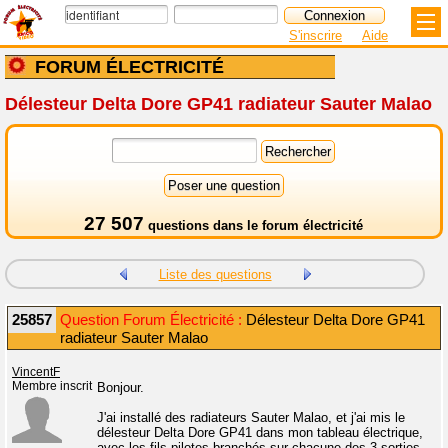
S'inscrire
Aide
FORUM ÉLECTRICITÉ
Délesteur Delta Dore GP41 radiateur Sauter Malao
27 507
questions dans le
forum électricité
Liste des questions
25857
Question Forum Électricité :
Délesteur Delta Dore GP41
radiateur Sauter Malao
VincentF
Membre inscrit
Bonjour.
J'ai installé des radiateurs Sauter Malao, et j'ai mis le
délesteur Delta Dore GP41 dans mon tableau électrique,
avec les fils pilotes branchés sur chacune des 3 sorties