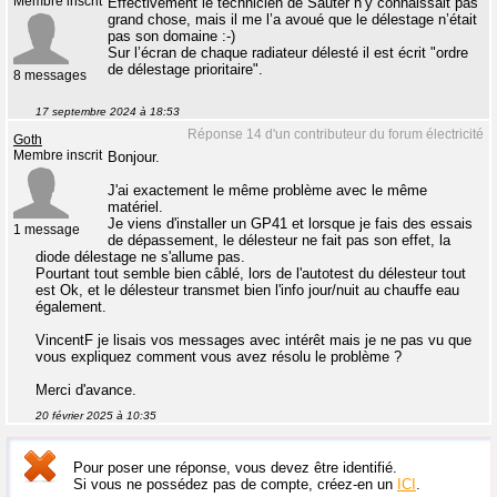
Membre inscrit
Effectivement le technicien de Sauter n’y connaissait pas
grand chose, mais il me l’a avoué que le délestage n’était
pas son domaine :-)
Sur l’écran de chaque radiateur délesté il est écrit "ordre
de délestage prioritaire".
8 messages
17 septembre 2024 à 18:53
Réponse 14 d'un contributeur du forum électricité
Goth
Membre inscrit
Bonjour.
J'ai exactement le même problème avec le même
matériel.
Je viens d'installer un GP41 et lorsque je fais des essais
1 message
de dépassement, le délesteur ne fait pas son effet, la
diode délestage ne s'allume pas.
Pourtant tout semble bien câblé, lors de l'autotest du délesteur tout
est Ok, et le délesteur transmet bien l'info jour/nuit au chauffe eau
également.
VincentF je lisais vos messages avec intérêt mais je ne pas vu que
vous expliquez comment vous avez résolu le problème ?
Merci d'avance.
20 février 2025 à 10:35
Pour poser une réponse, vous devez être identifié.
Si vous ne possédez pas de compte, créez-en un
ICI
.