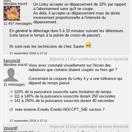
Membre inscrit
Un Linky accepte un dépassement de 10% par rapport
à l'abonnement sans qu'il ne coupe.
Au delà, il accepte un dépassement mais de durée
inversement proportionnelle à l'intensité du
dépassement.
11 457 messages
En général le délestage dure 5 à 10 minutes suivant les délesteurs
(cela laisse le temps à la pointe de conso de passer).
Ils sont nuls les techniciens de chez Sauter
17 septembre 2024 à 17:11
Réponse 12 d'un contributeur du forum électricité
francois38
Membre inscrit
Vous avez constaté visuellement sur l'écran des
radiateurs que certains étaient coupés ou hors gel ?
Concernant la coupure du Linky il y a une tolérance qui
dépend du temps passé :
11 messages
-> 110% de la puissance souscrite sans limitation de temps.
-> 111 à 140% de la puissance souscrite durant 250 secondes
-> 141 à 250% de la puissance souscrite durant 40 secondes
cf. note externe Enedis Enedis-NOI-CPT_54E section 7
17 septembre 2024 à 17:11
Réponse 13 d'un contributeur du forum électricité
VincentF