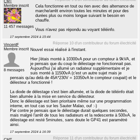
CMT
Membre inscrit
Cela fonctionne en tout ou rien avec des alternance de
marche/arrêt environ toutes les minutes et pour des
durées plus ou moins longue suivant le besoin en
chauffe.
11 457 messages
Vous n'avez pas répondu au voyant téléinfo.
17 septembre 2024 à 15:44
Réponse 10 d'un contributeur du forum électricité
VincentF
Membre inscrit
Nouvel essai réalisé à l'instant.
Hier j'étais monté à 10300vA pour un compteur à 9kVA, et
je pensais que du coup le délestage ne fonctionnait pas.
Aujourd'hui j'ai allumé un radiateur supplémentaire et je
8 messages
suis monté à 11500vA (c'est un autre sujet mais je
pensais qu'au delà de 45A*230V = 10350vA le compteur coupait) et le
délesteur a fonctionné !
La diode de délestage s'est bien allumée, et la diode de téléinfo était
bien allumée à la mise en service du délesteur.
Donc le délestage est bien prioritaire même sur une programmation
interne, en tout cas sur les Sauter Malao, ouf :-)
Par contre je pensais que le délestage durait quelques secondes,
mais malgré l'arrêt de tous les radiateurs et la redescente à 500vA, le
délestage est resté 5minutes, sans doute le GP41 est paramétré
ainsi.
17 septembre 2024 à 16:39
Réponse 11 d'un contributeur du forum électricité
CMT