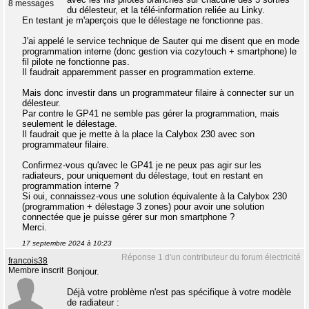
8 messages
du délesteur, et la télé-information reliée au Linky.
En testant je m'aperçois que le délestage ne fonctionne pas.
J'ai appelé le service technique de Sauter qui me disent que en mode
programmation interne (donc gestion via cozytouch + smartphone) le
fil pilote ne fonctionne pas.
Il faudrait apparemment passer en programmation externe.
Mais donc investir dans un programmateur filaire à connecter sur un
délesteur.
Par contre le GP41 ne semble pas gérer la programmation, mais
seulement le délestage.
Il faudrait que je mette à la place la Calybox 230 avec son
programmateur filaire.
Confirmez-vous qu'avec le GP41 je ne peux pas agir sur les
radiateurs, pour uniquement du délestage, tout en restant en
programmation interne ?
Si oui, connaissez-vous une solution équivalente à la Calybox 230
(programmation + délestage 3 zones) pour avoir une solution
connectée que je puisse gérer sur mon smartphone ?
Merci.
17 septembre 2024 à 10:23
Réponse 1 d'un contributeur du forum électricité
francois38
Membre inscrit
Bonjour.
Déjà votre problème n'est pas spécifique à votre modèle
de radiateur :