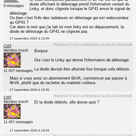
diode affichant le délestage prend l'information venant du
8 messages
Linky, et donc clignote lorsque le GP41 envoi le signal de
délestage.
Ou bien c'est l'info des radiateurs en délestage qui est redescendue
au GP41 ?
Car dans le test que j'ai fait où mon linky est en dépassement, la
diode de délestage du GP41 ne clignote pas.
17 septembre 2024 à 13:09
Réponse 5 d'un contributeur du forum électricité
CMT
Membre inscrit
Bonjour.
Oui c'est le Linky qui donne l'information de délestage.
La diode devrait être allumée fixe lorsque cela déleste.
11 457 messages
Mais si vous avez un abonnement 6kVA, commencer par passer à
9kVA, plutôt que de racheter du matériel coûteux.
17 septembre 2024 à 13:35
Réponse 6 d'un contributeur du forum électricité
CMT
Membre inscrit
Et la diode téléinfo, elle donne quoi ?
11 457 messages
17 septembre 2024 à 14:04