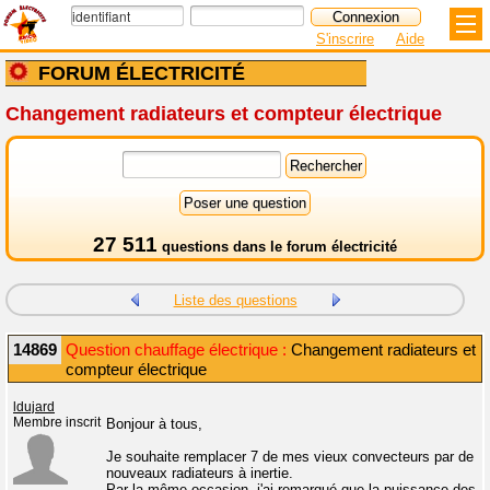
S'inscrire
Aide
FORUM ÉLECTRICITÉ
Changement radiateurs et compteur électrique
27 511
questions dans le
forum électricité
Liste des questions
14869
Question chauffage électrique :
Changement radiateurs et
compteur électrique
ldujard
Membre inscrit
Bonjour à tous,
Je souhaite remplacer 7 de mes vieux convecteurs par de
nouveaux radiateurs à inertie.
Par la même occasion, j'ai remarqué que la puissance des