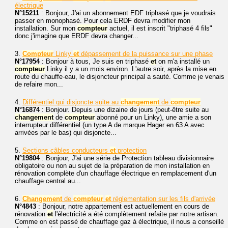
électrique
N°15211
: Bonjour, J'ai un abonnement EDF triphasé que je voudrais
passer en monophasé. Pour cela ERDF devra modifier mon
installation. Sur mon
compteur
actuel, il est inscrit "triphasé 4 fils"
donc j'imagine que ERDF devra changer...
3.
Compteur
Linky
et
dépassement de la puissance sur une phase
N°17954
: Bonjour à tous, Je suis en triphasé
et
on m'a installé un
compteur
Linky il y a un mois environ. L'autre soir, après la mise en
route du chauffe-eau, le disjoncteur principal a sauté. Comme je venais
de refaire mon...
4.
Différentiel qui disjoncte suite au
changement
de
compteur
N°16874
: Bonjour. Depuis une dizaine de jours (peut-être suite au
changement
de
compteur
abonné pour un Linky), une amie a son
interrupteur différentiel (un type A de marque Hager en 63 A avec
arrivées par le bas) qui disjoncte...
5.
Sections câbles conducteurs
et
protection
N°19804
: Bonjour, J'ai une série de Protection tableau divisionnaire
obligatoire ou non au sujet de la préparation de mon installation en
rénovation complète d'un chauffage électrique en remplacement d'un
chauffage central au...
6.
Changement
de
compteur
et
réglementation sur les fils d'arrivée
N°4843
: Bonjour, notre appartement est actuellement en cours de
rénovation
et
l'électricité a été complètement refaite par notre artisan.
Comme on est passé de chauffage gaz à électrique, il nous a conseillé