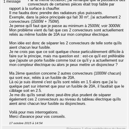
1 message
convecteurs de certaines pièces était trop faible par
rapport à la surface à chauffer.
Il me faudra donc prendre des radiateurs plus puissants.
Exemple, dans la pièce principale qui fait 30 m², j'ai actuellement 2
convecteurs (1500W + 750W).
Je pense qu'il faut que je passe au minimum à 2500W, voir 3000W.
Mon problème vient du fait que ces 2 convecteurs sont actuellement
reliés au même fusible de 10A sur mon compteur électrique.
Mon idée est donc de séparer les 2 convecteurs de telle sorte qu'ils
aient chacun leur fusible.
Je ne crois pas que ce soit quelque chose particulièrement difficile à
faire sur le principe, mais ma question est : est-ce qu'il est préférable
que j'ajoute un porte fusible comme tout ce qu'il y a actuellement sur
mon compteur électrique ou alors je peux mettre un disjoncteur ?
Ma 2ème question concerne 2 autres convecteurs (1000W chacun)
qui sont eux, reliés à un fusible de 20A.
Là où je suis étonné c'est qu'ils sont reliés en 1.5 alors que j'ai lu
quelque part sur internet que pour un fusible de 20A, il faudrait que le
câblage soit en 2.5.
Je me dis qu'ils serait donc peut-être plus prudent de séparer
également ces 2 convecteurs au niveau du tableau électrique qu'ils
aient ainsi chacun leur fusible ou disjoncteurs.
Voilà pour mes interrogations.
Merci d'avance pour vos conseils.
17 octobre 2015 à 14:54