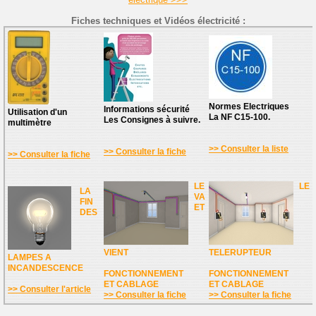
Fiches techniques et Vidéos électricité :
Normes Electriques
Informations sécurité
Utilisation d'un
La NF C15-100.
Les Consignes à suivre.
multimètre
>> Consulter la liste
>> Consulter la fiche
>> Consulter la fiche
LE
LE
LA
VA
FIN
ET
DES
VIENT
TELERUPTEUR
LAMPES A
INCANDESCENCE
FONCTIONNEMENT
FONCTIONNEMENT
ET CABLAGE
ET CABLAGE
>> Consulter l'article
>> Consulter la fiche
>> Consulter la fiche