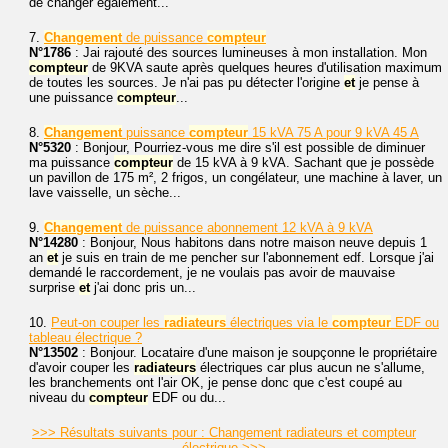
de changer également...
7.
Changement
de puissance
compteur
N°1786
: Jai rajouté des sources lumineuses à mon installation. Mon
compteur
de 9KVA saute après quelques heures d'utilisation maximum
de toutes les sources. Je n'ai pas pu détecter l'origine
et
je pense à
une puissance
compteur
...
8.
Changement
puissance
compteur
15 kVA 75 A pour 9 kVA 45 A
N°5320
: Bonjour, Pourriez-vous me dire s'il est possible de diminuer
ma puissance
compteur
de 15 kVA à 9 kVA. Sachant que je possède
un pavillon de 175 m², 2 frigos, un congélateur, une machine à laver, un
lave vaisselle, un sèche...
9.
Changement
de puissance abonnement 12 kVA à 9 kVA
N°14280
: Bonjour, Nous habitons dans notre maison neuve depuis 1
an
et
je suis en train de me pencher sur l'abonnement edf. Lorsque j'ai
demandé le raccordement, je ne voulais pas avoir de mauvaise
surprise
et
j'ai donc pris un...
10.
Peut-on couper les
radiateurs
électriques via le
compteur
EDF ou
tableau électrique ?
N°13502
: Bonjour. Locataire d'une maison je soupçonne le propriétaire
d'avoir couper les
radiateurs
électriques car plus aucun ne s'allume,
les branchements ont l'air OK, je pense donc que c'est coupé au
niveau du
compteur
EDF ou du...
>>> Résultats suivants pour : Changement radiateurs et compteur
électrique >>>