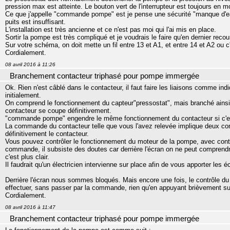
pression max est atteinte. Le bouton vert de l'interrupteur est toujours en 
Ce que j'appelle "commande pompe" est je pense une sécurité "manque d'eau"
puits est insuffisant.
L'installation est très ancienne et ce n'est pas moi qui l'ai mis en place.
Sortir la pompe est très compliqué et je voudrais le faire qu'en dernier recou
Sur votre schéma, on doit mette un fil entre 13 et A1, et entre 14 et A2 ou 
Cordialement.
08 avril 2016 à 11:26
Branchement contacteur triphasé pour pompe immergée
Ok. Rien n'est câblé dans le contacteur, il faut faire les liaisons comme 
initialement.
On comprend le fonctionnement du capteur"pressostat", mais branché ainsi, q
contacteur se coupe définitivement.
"commande pompe" engendre le même fonctionnement du contacteur si c'est
La commande du contacteur telle que vous l'avez relevée implique deux cont
définitivement le contacteur.
Vous pouvez contrôler le fonctionnement du moteur de la pompe, avec contrô
commande, il subsiste des doutes car derrière l'écran on ne peut comprend
c'est plus clair.
Il faudrait qu'un électricien intervienne sur place afin de vous apporter les
Derrière l'écran nous sommes bloqués. Mais encore une fois, le contrôle du
effectuer, sans passer par la commande, rien qu'en appuyant brièvement sur
Cordialement.
08 avril 2016 à 11:47
Branchement contacteur triphasé pour pompe immergée