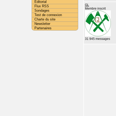
Editorial
GL
Flux RSS
Membre inscrit
Sondages
Test de connexion
Charte du site
Newsletter
Partenaires
31 945 messages