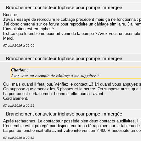
Branchement contacteur triphasé pour pompe immergée
Bonsoir,
J'avais essayé de reproduire le câblage précédent mais ça ne fonctionnait 
J'ai donc cherché sur ce forum pour reproduire un câblage similaire. J'ai re
L'installation est en triphasé.
Est-ce que le problème pourrait venir de la pompe ? Avez-vous un exemple
Merci.
07 avril 2016 à 22:05
Branchement contacteur triphasé pour pompe immergée
Citation :
Avez-vous un exemple de câblage à me suggérer ?
Oui, mais quand il fera jour. Vérifiez le contact 13 14 quand vous appuyez s
On suppose que amenez les 3 phases et le neutre. On suppose aussi que la 
La pompe est certainement bonne si elle tournait avant.
Cordialement.
07 avril 2016 à 22:25
Branchement contacteur triphasé pour pompe immergée
Après recherches. Le contacteur possède bien deux contacts auxiliaires. Il f
L'ensemble est-il protégé par disjoncteur tri ou tétrapolaire sur le tableau de 
La pompe fonctionnait-elle avant votre intervention ? 400 V nécessite un cou
07 avril 2016 à 22:52