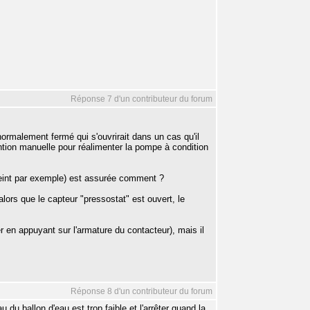
Réponse 7 d'un contributeur du forum
 normalement fermé qui s'ouvrirait dans un cas qu'il
ention manuelle pour réalimenter la pompe à condition
tteint par exemple) est assurée comment ?
lors que le capteur "pressostat" est ouvert, le
 en appuyant sur l'armature du contacteur), mais il
Réponse 8 d'un contributeur du forum
du ballon d'eau est trop faible et l'arrêter quand la