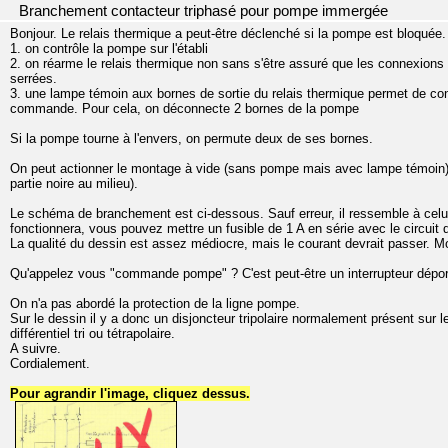
Branchement contacteur triphasé pour pompe immergée
Bonjour. Le relais thermique a peut-être déclenché si la pompe est bloquée
1. on contrôle la pompe sur l'établi
2. on réarme le relais thermique non sans s'être assuré que les connexions e
serrées.
3. une lampe témoin aux bornes de sortie du relais thermique permet de con
commande. Pour cela, on déconnecte 2 bornes de la pompe
Si la pompe tourne à l'envers, on permute deux de ses bornes.
On peut actionner le montage à vide (sans pompe mais avec lampe témoin) 
partie noire au milieu).
Le schéma de branchement est ci-dessous. Sauf erreur, il ressemble à celu
fonctionnera, vous pouvez mettre un fusible de 1 A en série avec le circui
La qualité du dessin est assez médiocre, mais le courant devrait passer. M
Qu'appelez vous "commande pompe" ? C'est peut-être un interrupteur dépor
On n'a pas abordé la protection de la ligne pompe.
Sur le dessin il y a donc un disjoncteur tripolaire normalement présent sur le
différentiel tri ou tétrapolaire.
A suivre.
Cordialement.
Pour agrandir l'image, cliquez dessus.