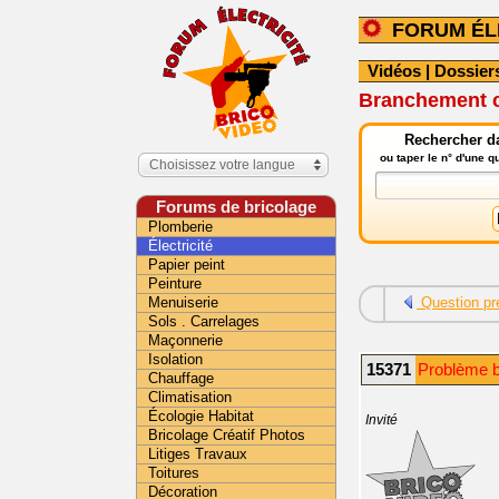
FORUM ÉL
Vidéos
|
Dossier
Branchement c
Rechercher da
ou taper le n° d'une 
Choisissez votre langue
Forums de bricolage
Plomberie
Électricité
Papier peint
Peinture
Menuiserie
Question pr
Sols . Carrelages
Maçonnerie
Isolation
15371
Problème b
Chauffage
Climatisation
Écologie Habitat
Invité
Bricolage Créatif Photos
Litiges Travaux
Toitures
Décoration