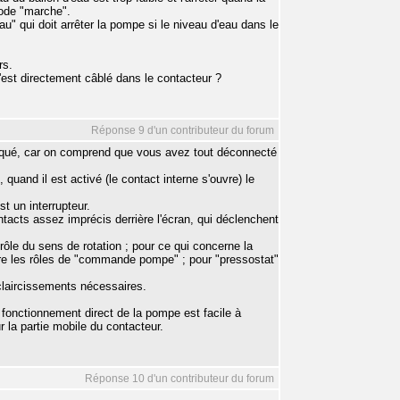
mode "marche".
 qui doit arrêter la pompe si le niveau d'eau dans le
rs.
c'est directement câblé dans le contacteur ?
Réponse 9 d'un contributeur du forum
indiqué, car on comprend que vous avez tout déconnecté
uand il est activé (le contact interne s'ouvre) le
 un interrupteur.
acts assez imprécis derrière l'écran, qui déclenchent
le du sens de rotation ; pour ce qui concerne la
re les rôles de "commande pompe" ; pour "pressostat"
 éclaircissements nécessaires.
 fonctionnement direct de la pompe est facile à
 la partie mobile du contacteur.
Réponse 10 d'un contributeur du forum