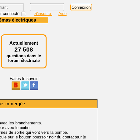
r connecté
S'inscrire
Aide
émas électriques
Actuellement
27 508
questions dans le
forum électricité
Faites le savoir :
pe immergée
avec les branchements.
r avec le boitier.
ornes de sortie qui vont vers la pompe.
puie sur le bouton poussoir noir du contacteur je