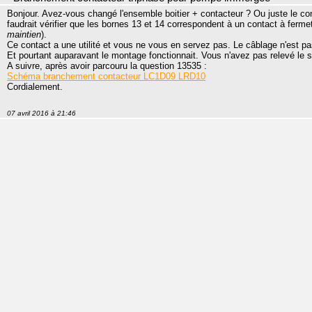
Bonjour. Avez-vous changé l'ensemble boitier + contacteur ? Ou juste le cont
faudrait vérifier que les bornes 13 et 14 correspondent à un contact à fermet
maintien
).
Ce contact a une utilité et vous ne vous en servez pas. Le câblage n'est pa
Et pourtant auparavant le montage fonctionnait. Vous n'avez pas relevé le 
A suivre, après avoir parcouru la question 13535 :
Schéma branchement contacteur LC1D09 LRD10
Cordialement.
07 avril 2016 à 21:46