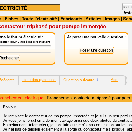
ECTRICITÉ
Reste
s
|
Fiches
|
Toute l'électricité
|
Fabricants
|
Articles
|
Images
|
Sch
ontacteur triphasé pour pompe immergée
ns le forum électricité :
Je pose une nouvelle question :
question pour y accéder directement
Liste des questions
Aide
écédente
Question suivante
ranchement électrique :
Branchement contacteur triphasé pour pom
Bonjour,
Je remplace le contacteur de ma pompe immergée et je suis un peu perdu 
Je vous joins le schéma de mon câblage ainsi que deux photos du contacteu
En actionnant l'interrupteur, je constate que je n'ai pas de tension sur les b
Je n'ai pas de tension également à la sortie du contacteur mais lorsque j'ap