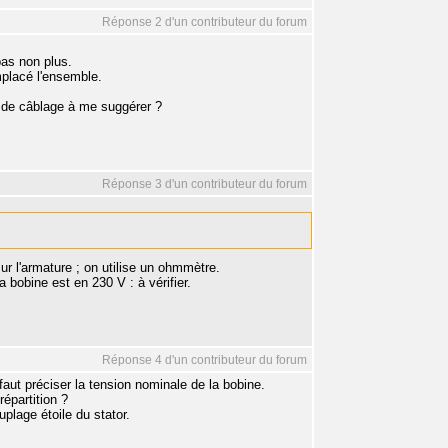
Réponse 2 d'un contributeur du forum
pas non plus.
mplacé l'ensemble.
 de câblage à me suggérer ?
Réponse 3 d'un contributeur du forum
ur l'armature ; on utilise un ohmmètre.
bobine est en 230 V : à vérifier.
Réponse 4 d'un contributeur du forum
aut préciser la tension nominale de la bobine.
répartition ?
plage étoile du stator.