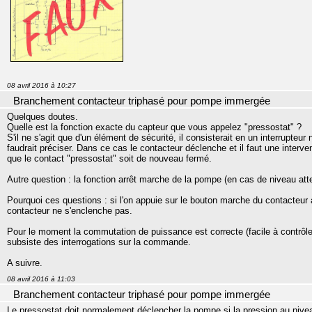
08 avril 2016 à 10:27
Branchement contacteur triphasé pour pompe immergée
Quelques doutes.
Quelle est la fonction exacte du capteur que vous appelez "pressostat" ?
S'il ne s'agit que d'un élément de sécurité, il consisterait en un interrupteur
faudrait préciser. Dans ce cas le contacteur déclenche et il faut une interv
que le contact "pressostat" soit de nouveau fermé.
Autre question : la fonction arrêt marche de la pompe (en cas de niveau a
Pourquoi ces questions : si l'on appuie sur le bouton marche du contacteur a
contacteur ne s'enclenche pas.
Pour le moment la commutation de puissance est correcte (facile à contrôler
subsiste des interrogations sur la commande.
A suivre.
08 avril 2016 à 11:03
Branchement contacteur triphasé pour pompe immergée
Le pressostat doit normalement déclencher la pompe si la pression au niveau 