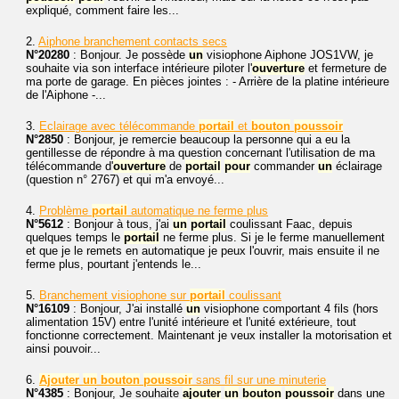
expliqué, comment faire les...
2.
Aiphone branchement contacts secs
N°20280
: Bonjour. Je possède
un
visiophone Aiphone JOS1VW, je
souhaite via son interface intérieure piloter l'
ouverture
et fermeture de
ma porte de garage. En pièces jointes : - Arrière de la platine intérieure
de l'Aiphone -...
3.
Eclairage avec télécommande
portail
et
bouton
poussoir
N°2850
: Bonjour, je remercie beaucoup la personne qui a eu la
gentillesse de répondre à ma question concernant l'utilisation de ma
télécommande d'
ouverture
de
portail
pour
commander
un
éclairage
(question n° 2767) et qui m'a envoyé...
4.
Problème
portail
automatique ne ferme plus
N°5612
: Bonjour à tous, j'ai
un
portail
coulissant Faac, depuis
quelques temps le
portail
ne ferme plus. Si je le ferme manuellement
et que je le remets en automatique je peux l'ouvrir, mais ensuite il ne
ferme plus, pourtant j'entends le...
5.
Branchement visiophone sur
portail
coulissant
N°16109
: Bonjour, J'ai installé
un
visiophone comportant 4 fils (hors
alimentation 15V) entre l'unité intérieure et l'unité extérieure, tout
fonctionne correctement. Maintenant je veux installer la motorisation et
ainsi pouvoir...
6.
Ajouter
un
bouton
poussoir
sans fil sur une minuterie
N°4385
: Bonjour, Je souhaite
ajouter
un
bouton
poussoir
dans une