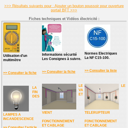
>>> Résultats suivants pour : Ajouter un bouton poussoir pour ouverture
portail BFT >>>
Fiches techniques et Vidéos électricité :
Normes Electriques
Informations sécurité
Utilisation d'un
La NF C15-100.
Les Consignes à suivre.
multimètre
>> Consulter la liste
>> Consulter la fiche
>> Consulter la fiche
LE
LE
LA
VA
FIN
ET
DES
VIENT
TELERUPTEUR
LAMPES A
INCANDESCENCE
FONCTIONNEMENT
FONCTIONNEMENT
ET CABLAGE
ET CABLAGE
>> Consulter l'article