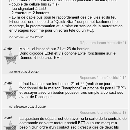
- couple de cellule bus (2 fils)
- feu clignotant à LED
- 2 émetteurs 2 boutons
- 15 m de câble bus pour le raccordement des cellules et du feu.
Et surtout, une notice dite "Quick Start" qui permet facilement le
montage, la programmation et la mise en service de la motorisation
en 8 étapes (comme pour un écran télé ou un PC).
27 octobre 2010 à 20:52
Réponses forum électricité 11
Invité
Moi je l'ai branché sur 21 et 23 du bornier.
Donc digicode Extel et visiophone Extel fonctionne sur le
Deimos BT de chez BFT.
13 mars 2011 à 20:47
Réponses forum électricité 12
Invité
Il faut brancher sur les bornes 21 et 22 (réalisé ce jour et
fonctionnel de la maison "interphone" et proche du portail "BP")
et essayer avec un bouton poussoir très simple à contact sec
avant de l'appliquer.
07 décembre 2011 à 20:16
Réponses forum électricité 13
Invité
La question de départ, est de savoir si la carte de la centrale de
commande de votre moteur portail BFT ou autre marque a
besoin d'un ordre d'un contact sec : c'est à dire de deux fils