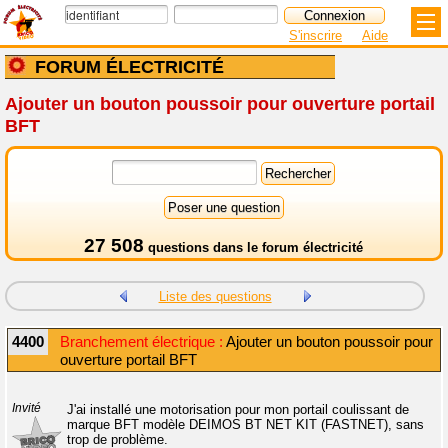
S'inscrire
Aide
FORUM ÉLECTRICITÉ
Ajouter un bouton poussoir pour ouverture portail
BFT
27 508
questions dans le
forum électricité
Liste des questions
4400
Branchement électrique :
Ajouter un bouton poussoir pour
ouverture portail BFT
Invité
J'ai installé une motorisation pour mon portail coulissant de
marque BFT modèle DEIMOS BT NET KIT (FASTNET), sans
trop de problème.