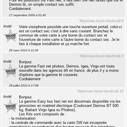
Pour les poussoirs sur Fast Net, il faut bien SW Net tandis que sur le
Deimos bt, un simple contact sec suffit.
Cordialement.
17 septembre 2009 à 01:40
Réponses forum électricité 8
Invité
Votre visiophone possède une touche ouverture portail, celui-ci
est un contact sec c'est à dire sans courant. Branchez le
commun de votre carte à une borne du contact sec et
l'ouverture de votre carte à l'autre borne du contact sec. Je le
fais à chaque installation et ça marche fort.
28 mars 2010 à 12:30
Réponses forum électricité 9
Invité
Bonjour,
La gamme Fast net phobos, Deimos, Igea, Virgo est toute
nouvelle dans les agences bft en france, de plus il y a moins
d'options que la gamme bt courante.
Cordialement
28 juillet 2010 à 17:08
Réponses forum électricité 10
Invité
Bonjour,
La gamme Easy bus fast net est désormais disponible via les
grossistes en matériel électrique (Coulissant Deimos BT 500
kg, Battant Virgo Igea ou Phobos).
Les Kits sont composés de :
- la motorisation
- la centrale de commande avec la carte SW net incorporée
permettant le raccordement d'un bouton poussoir d'un interphone.