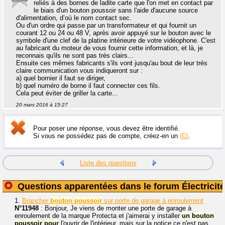
reliés à des bornes de ladite carte que l'on met en contact par
le biais d'un bouton poussoir sans l'aide d'aucune source
d'alimentation, d’où le nom contact sec.
Ou d'un ordre qui passe par un transformateur et qui fournit un
courant 12 ou 24 ou 48 V, après avoir appuyé sur le bouton avec le
symbole d'une clef de la platine intérieure de votre vidéophone. C'est
au fabricant du moteur de vous fournir cette information, et là, je
reconnais qu'ils ne sont pas très clairs...
Ensuite ces mêmes fabricants s'ils vont jusqu'au bout de leur très
claire communication vous indiqueront sur :
a) quel bornier il faut se diriger,
b) quel numéro de borne il faut connecter ces fils.
Cela peut éviter de griller la carte...
20 mars 2016 à 15:27
Pour poser une réponse, vous devez être identifié.
Si vous ne possédez pas de compte, créez-en un
ICI
.
Liste des questions
Questions apparentées dans le forum Électricité
1.
Brancher
bouton
poussoir
sur porte de garage à enroulement
N°11948
: Bonjour, Je viens de monter une porte de garage à
enroulement de la marque Protecta et j'aimerai y installer
un
bouton
poussoir
pour
l'ouvrir de l'intérieur, mais sur la notice ce n'est pas