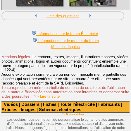
Liste des questions
Informations sur le forum Électricité
Informations sur le moteur du forum
Mentions légales
Mentions légales :
Le contenu, textes, images, illustrations sonores, vidéos,
photos, animations, logos et autres documents constituent ensemble une
œuvre protégée par les lois en vigueur sur la propriété intellectuelle (article
L.122-4).
Aucune exploitation commerciale ou non commerciale même partielle des
données qui sont présentées sur ce site ne pourra être effectuée sans
l'accord préalable et écrit de la SARL Bricovidéo.
Toute reproduction même partielle du contenu de ce site et de l'utilisation
de la marque Bricovidéo sans autorisation sont interdites et donneront suite
à des poursuites.
>> Lire la suite
Vidéos
|
Dossiers
|
Fiches
|
Toute l'électricité
|
Fabricants
|
Articles
|
Images
|
Schémas électriques
© Bricovidéo
Les cookies nous permettent de personnaliser le contenu et les annonces,
d'offrir des fonctionnalités relatives aux médias sociaux et d'analyser notre
trafic. Nous partageons également des informations sur l'utilisation de notre