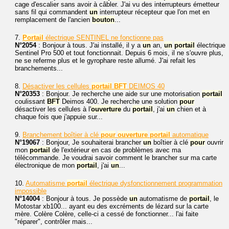
cage d'escalier sans avoir à câbler. J'ai vu des interrupteurs émetteur
sans fil qui commandent
un
interrupteur récepteur que l'on met en
remplacement de l'ancien
bouton
...
7.
Portail
électrique SENTINEL ne fonctionne pas
N°2054
: Bonjour à tous. J'ai installé, il y a
un
an,
un
portail
électrique
Sentinel Pro 500 et tout fonctionnait. Depuis 6 mois, il ne s'ouvre plus,
ne se referme plus et le gyrophare reste allumé. J'ai refait les
branchements...
8.
Désactiver les cellules
portail
BFT
DEIMOS 40
N°20353
: Bonjour. Je recherche une aide sur une motorisation
portail
coulissant
BFT
Deimos 400. Je recherche une solution
pour
désactiver les cellules à l'
ouverture
du
portail
, j'ai
un
chien et à
chaque fois que j'appuie sur...
9.
Branchement boîtier à clé
pour
ouverture
portail
automatique
N°19067
: Bonjour, Je souhaiterai brancher
un
boîtier à clé
pour
ouvrir
mon
portail
de l'extérieur en cas de problèmes avec ma
télécommande. Je voudrai savoir comment le brancher sur ma carte
électronique de mon
portail
, j'ai
un
...
10.
Automatisme
portail
électrique dysfonctionnement programmation
impossible
N°14004
: Bonjour à tous. Je possède
un
automatisme de
portail
, le
Motostar xb100... ayant eu des excréments de lézard sur la carte
mère. Colère Colère, celle-ci a cessé de fonctionner... l'ai faite
"réparer", contrôler mais...