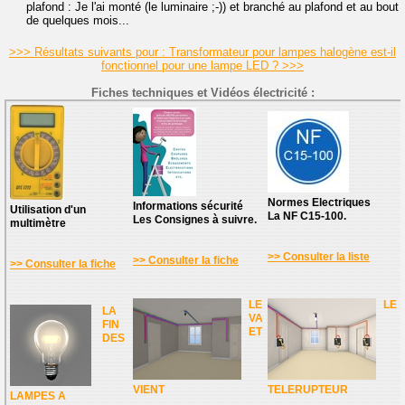
plafond : Je l'ai monté (le luminaire ;-)) et branché au plafond et au bout
de quelques mois...
>>> Résultats suivants pour : Transformateur pour lampes halogène est-il
fonctionnel pour une lampe LED ? >>>
Fiches techniques et Vidéos électricité :
Normes Electriques
Informations sécurité
Utilisation d'un
La NF C15-100.
Les Consignes à suivre.
multimètre
>> Consulter la liste
>> Consulter la fiche
>> Consulter la fiche
LE
LE
LA
VA
FIN
ET
DES
VIENT
TELERUPTEUR
LAMPES A