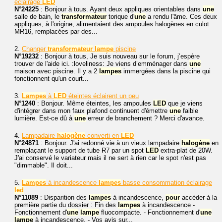
éclairage
LED
N°24225
: Bonjour à tous. Ayant deux appliques orientables dans
une
salle de bain, le
transformateur
torique d'
une
a rendu l'âme. Ces deux
appliques, à l'origine, alimentaient des ampoules halogènes en culot
MR16, remplacées par des...
2.
Changer
transformateur
lampe
piscine
N°19232
: Bonjour à tous, Je suis nouveau sur le forum, j’espère
trouver de l'aide ici. :loveliness: Je viens d’emménager dans
une
maison avec piscine. Il y a 2
lampes
immergées dans la piscine qui
fonctionnent qu'un court...
3.
Lampes
à
LED
éteintes éclairent un peu
N°1240
: Bonjour. Même éteintes, les ampoules
LED
que je viens
d'intégrer dans mon faux plafond continuent d'émettre
une
faible
lumière. Est-ce dû à
une
erreur de branchement ? Merci d'avance.
4.
Lampadaire
halogène
converti en
LED
N°24871
: Bonjour. J'ai redonné vie à un vieux lampadaire
halogène
en
remplaçant le support de tube R7 par un spot
LED
extra-plat de 20W.
J'ai conservé le variateur mais il ne sert à rien car le spot n'est pas
"dimmable". Il doit...
5.
Lampes
à incandescence
lampes
basse consommation éclairage
led
N°11089
: Disparition des
lampes
à incandescence,
pour
accéder à la
première partie du dossier : Fin des
lampes
à incandescence -
Fonctionnement d'
une
lampe
fluocompacte. - Fonctionnement d'
une
lampe
à incandescence. - Vos avis sur...