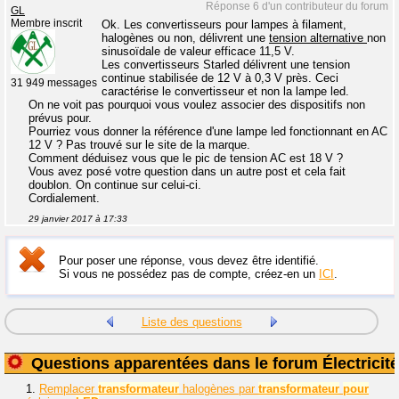
Réponse 6 d'un contributeur du forum
GL
Membre inscrit
Ok. Les convertisseurs pour lampes à filament,
halogènes ou non, délivrent une
tension alternative
non
sinusoïdale de valeur efficace 11,5 V.
Les convertisseurs Starled délivrent une tension
continue stabilisée de 12 V à 0,3 V près. Ceci
31 949 messages
caractérise le convertisseur et non la lampe led.
On ne voit pas pourquoi vous voulez associer des dispositifs non
prévus pour.
Pourriez vous donner la référence d'une lampe led fonctionnant en AC
12 V ? Pas trouvé sur le site de la marque.
Comment déduisez vous que le pic de tension AC est 18 V ?
Vous avez posé votre question dans un autre post et cela fait
doublon. On continue sur celui-ci.
Cordialement.
29 janvier 2017 à 17:33
Pour poser une réponse, vous devez être identifié.
Si vous ne possédez pas de compte, créez-en un
ICI
.
Liste des questions
Questions apparentées dans le forum Électricité
1.
Remplacer
transformateur
halogènes par
transformateur
pour