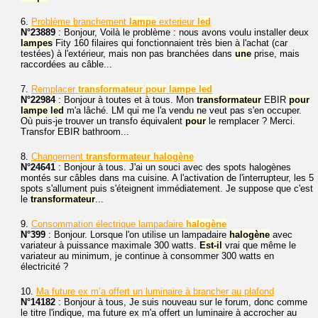
6.
Problème branchement
lampe
exterieur
led
N°23889
: Bonjour, Voilà le problème : nous avons voulu installer deux
lampes
Fity 160 filaires qui fonctionnaient très bien à l'achat (car
testées) à l'extérieur, mais non pas branchées dans
une
prise, mais
raccordées au câble...
7.
Remplacer
transformateur
pour
lampe
led
N°22984
: Bonjour à toutes et à tous. Mon
transformateur
EBIR
pour
lampe
led
m'a lâché. LM qui me l'a vendu ne veut pas s'en occuper.
Où puis-je trouver un transfo équivalent
pour
le remplacer ? Merci.
Transfor EBIR bathroom...
8.
Changement
transformateur
halogène
N°24641
: Bonjour à tous. J'ai un souci avec des spots halogènes
montés sur câbles dans ma cuisine. A l'activation de l'interrupteur, les 5
spots s'allument puis s'éteignent immédiatement. Je suppose que c'est
le
transformateur
...
9.
Consommation électrique lampadaire
halogène
N°399
: Bonjour. Lorsque l'on utilise un lampadaire
halogène
avec
variateur à puissance maximale 300 watts.
Est-il
vrai que même le
variateur au minimum, je continue à consommer 300 watts en
électricité ?
10.
Ma future ex m’a offert un luminaire à brancher au plafond
N°14182
: Bonjour à tous, Je suis nouveau sur le forum, donc comme
le titre l'indique, ma future ex m'a offert un luminaire à accrocher au