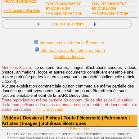
INCANDESCENCE
FONCTIONNEMENT
FONCTIONNEMENT
ET CABLAGE
ET CABLAGE
>> Consulter l'article
>> Consulter la fiche
>> Consulter la fiche
Liste des questions
Informations sur le forum Électricité
Informations sur le moteur du forum
Mentions légales
Mentions légales :
Le contenu, textes, images, illustrations sonores, vidéos,
photos, animations, logos et autres documents constituent ensemble une
œuvre protégée par les lois en vigueur sur la propriété intellectuelle (article
L.122-4).
Aucune exploitation commerciale ou non commerciale même partielle des
données qui sont présentées sur ce site ne pourra être effectuée sans
l'accord préalable et écrit de la SARL Bricovidéo.
Toute reproduction même partielle du contenu de ce site et de l'utilisation
de la marque Bricovidéo sans autorisation sont interdites et donneront suite
à des poursuites.
>> Lire la suite
Vidéos
|
Dossiers
|
Fiches
|
Toute l'électricité
|
Fabricants
|
Articles
|
Images
|
Schémas électriques
© Bricovidéo
Les cookies nous permettent de personnaliser le contenu et les annonces,
d'offrir des fonctionnalités relatives aux médias sociaux et d'analyser notre