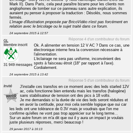
Mark II). Dans Paris, cela peut paraître bizarre pour les clients non
anglophones de tomber sur ce panneau sans autre explication, ils
auraient pu penser à proposer la traduction : Désolés, nous sommes
fermés.
L'image d'illustration proposée par BricoVidéo n'est pas forcément en
relation avec le bricolage ou le sujet traité dans ce forum.
24 septembre 2015 à 12:57
Réponse 4 d'un contributeur du forum
GL
Membre inscrit
Ok. A alimenter en tension 12 V AC ? Dans ce cas, une
électronique interne fera la conversion nécessaire à
l'alimentation.
L'éclairage ne sera pas uniforme, inconvénient des
spots à faisceau étroit (18° par rapport à l'axe).
31 949 messages
Cordialement.
24 septembre 2015 à 13:42
Réponse 5 d'un contributeur du forum
Invité
J'installe ces transfos en ce moment avec des leds starled 12V
ac, cela fonctionne bien entendu mais les transfos (halogène)
sans stabilisateur de tension ont des pics à 18 volts.
Je me demandais si la durée de vie des leds seront réduites et
en avoir la certitude, pour moi cela semble logique que oui car
les leds ont une tolérance de 0.3V mais je voudrais que l'on me
confirme qu'elles ne vont pas trop apprécier sur le long terme...
Sur un autre forum on m'a dit que oui il y aura un impact je voulais
juste plusieurs réponses, merci beaucoup !
29 janvier 2017 à 16:13