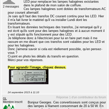
LED pour remplacer les lampes halogènes existantes
dans le plafond de mon salon de coiffure.
2 messages
Ces lampes halogènes sont dotées de transformateurs AC
pour courant alternatif.
Je sais qu'il faut des transfos DC courant continu pour les LED. Hier
il m'a fait livrer le matériel qu'il va installer Lundi dont les
transformateurs.
En lisant les données techniques des transfos, j'ai remarqué qu'il y
est écrit qu'ils sont pour des lampes halogènes et à aucun moment il
y est stipulé qu'ils fonctionnent pour des LED.
Je téléphone donc à l'électricien pour lui en faire part mais il me
rassure en me disant que ces transfos sont valables pour les LED et
pour les halogènes.
Donc j'aimerai savoir si cela est réellement possible, qu'en pensez-
vous ?
Ci-joint en photo les détails du transfo en question.
Merci pour vos réponses.
Pour agrandir l'image, cliquez dessus.
24 septembre 2015 à 11:10
Réponse 1 d'un contributeur du forum
GL
Membre inscrit
Bonjour Georges. Ces convertisseurs sont conçus pour
des lampes à filament consommant de 20 à 50 W. En