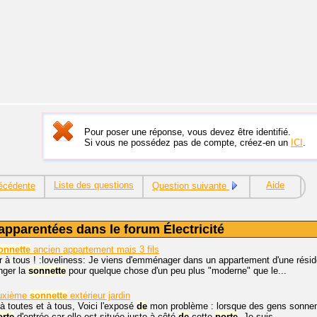
Pour poser une réponse, vous devez être identifié.
Si vous ne possédez pas de compte, créez-en un
ICI
.
Liste des questions
Aide
écédente
Question suivante
apparentées dans le forum Électricité
onnette
ancien appartement mais 3 fils
r à tous ! :loveliness: Je viens d'emménager dans un appartement d'une rés
nger la
sonnette
pour quelque chose d'un peu plus "moderne" que le...
euxième
sonnette
extérieur jardin
à toutes et à tous, Voici l'exposé
de
mon problème : lorsque des gens sonnen
orte
d'entrée car elle est située juste à côté
de
cette
porte
. Je suis...