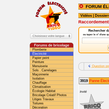
FORUM ÉL
Vidéos
|
Dossier
Raccordement 
Rechercher da
ou taper le n° d'une 
Choisissez votre langue
Forums de bricolage
Plomberie
Électricité
Papier peint
Peinture
Menuiserie
Question pr
Sols . Carrelages
Maçonnerie
Isolation
3919
Panne Électri
Chauffage
Climatisation
Écologie Habitat
Invité
Bricolage Créatif Photos
Litiges Travaux
Toitures
Décoration