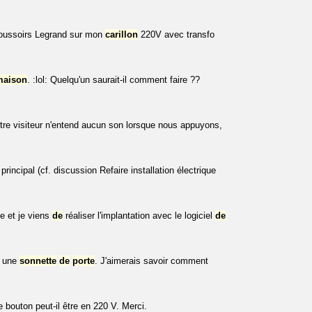
 poussoirs Legrand sur mon
carillon
220V avec transfo
maison
. :lol: Quelqu'un saurait-il comment faire ??
otre visiteur n'entend aucun son lorsque nous appuyons,
incipal (cf. discussion Refaire installation électrique
e et je viens
de
réaliser l'implantation avec le logiciel
de
e une
sonnette
de
porte
. J'aimerais savoir comment
e bouton peut-il être en 220 V. Merci.