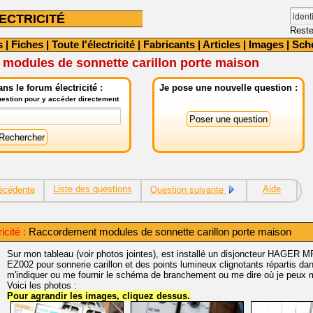
ECTRICITÉ
Reste
s
|
Fiches
|
Toute l'électricité
|
Fabricants
|
Articles
|
Images
|
Sch
modules de sonnette carillon porte maison
ns le forum électricité :
Je pose une nouvelle question :
question pour y accéder directement
Liste des questions
Aide
écédente
Question suivante
cité :
Raccordement modules de sonnette carillon porte maison
Sur mon tableau (voir photos jointes), est installé un disjoncteur HAGER
EZ002 pour sonnerie carillon et des points lumineux clignotants répartis d
m'indiquer ou me fournir le schéma de branchement ou me dire où je peux m
Voici les photos :
Pour agrandir les images, cliquez dessus.