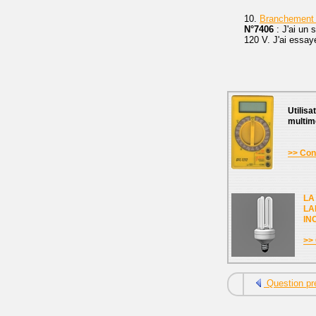
10.
Branchement 
N°7406
: J'ai un 
120 V. J'ai essay
Utilisa
multim
>> Cons
LA
LA
IN
>> 
Question pr