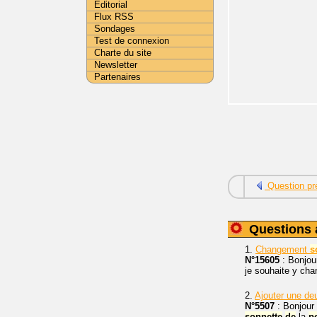
Editorial
Flux RSS
Sondages
Test de connexion
Charte du site
Newsletter
Partenaires
Question pr
Questions 
1.
Changement
s
N°15605
: Bonjou
je souhaite y cha
2.
Ajouter une d
N°5507
: Bonjour 
sonnette
de
la
p