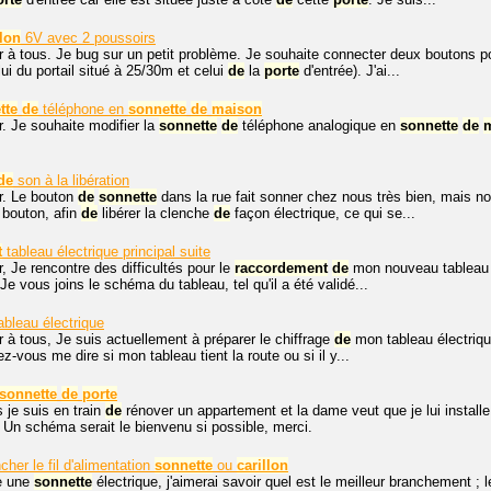
llon
6V avec 2 poussoirs
r à tous. Je bug sur un petit problème. Je souhaite connecter deux boutons
ui du portail situé à 25/30m et celui
de
la
porte
d'entrée). J'ai...
tte
de
téléphone en
sonnette
de
maison
. Je souhaite modifier la
sonnette
de
téléphone analogique en
sonnette
de
de
son à la libération
r. Le bouton
de
sonnette
dans la rue fait sonner chez nous très bien, mais n
 bouton, afin
de
libérer la clenche
de
façon électrique, ce qui se...
t
tableau électrique principal suite
, Je rencontre des difficultés pour le
raccordement
de
mon nouveau tableau pr
 Je vous joins le schéma du tableau, tel qu'il a été validé...
ableau électrique
 à tous, Je suis actuellement à préparer le chiffrage
de
mon tableau électriqu
z-vous me dire si mon tableau tient la route ou si il y...
sonnette
de
porte
 je suis en train
de
rénover un appartement et la dame veut que je lui install
 Un schéma serait le bienvenu si possible, merci.
cher le fil d'alimentation
sonnette
ou
carillon
le une
sonnette
électrique, j'aimerai savoir quel est le meilleur branchement ; l