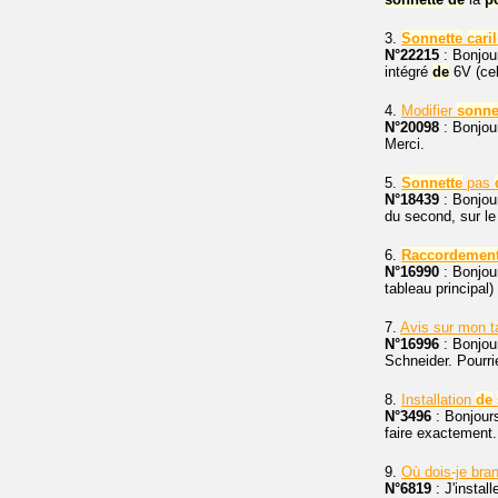
3.
Sonnette
cari
N°22215
: Bonjou
intégré
de
6V (cel
4.
Modifier
sonne
N°20098
: Bonjour
Merci.
5.
Sonnette
pas
N°18439
: Bonjou
du second, sur le
6.
Raccordemen
N°16990
: Bonjour
tableau principal)
7.
Avis sur mon t
N°16996
: Bonjour
Schneider. Pourrie
8.
Installation
de
N°3496
: Bonjours
faire exactement.
9.
Où dois-je bran
N°6819
: J'instal