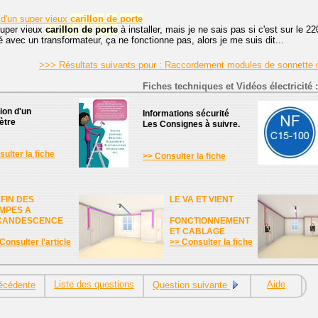
d'un super vieux
carillon
de
porte
super vieux
carillon
de
porte
à installer, mais je ne sais pas si c'est sur le
é avec un transformateur, ça ne fonctionne pas, alors je me suis dit...
>>> Résultats suivants pour : Raccordement modules de sonnette c
Fiches techniques et Vidéos électricité :
tion d'un
Informations sécurité
ètre
Les Consignes à suivre.
ulter la fiche
>> Consulter la fiche
 FIN DES
LE VA ET VIENT
MPES A
CANDESCENCE
FONCTIONNEMENT
ET CABLAGE
Consulter l'article
>> Consulter la fiche
Liste des questions
Aide
écédente
Question suivante