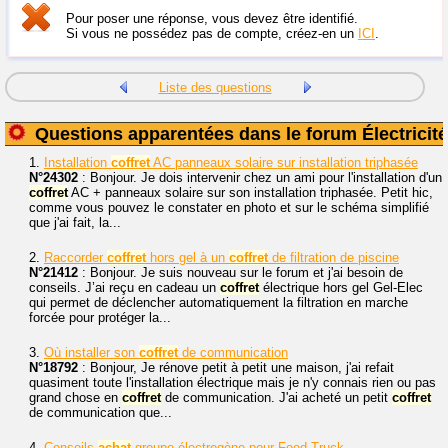
Pour poser une réponse, vous devez être identifié.
Si vous ne possédez pas de compte, créez-en un
ICI
.
Liste des questions
Questions apparentées dans le forum Électricité
1.
Installation
coffret
AC panneaux solaire sur installation triphasée
N°24302
: Bonjour. Je dois intervenir chez un ami pour l'installation d'un
coffret
AC + panneaux solaire sur son installation triphasée. Petit hic,
comme vous pouvez le constater en photo et sur le schéma simplifié
que j'ai fait, la...
2.
Raccorder
coffret
hors gel à un
coffret
de filtration de piscine
N°21412
: Bonjour. Je suis nouveau sur le forum et j'ai besoin de
conseils. J’ai reçu en cadeau un
coffret
électrique hors gel Gel-Elec
qui permet de déclencher automatiquement la filtration en marche
forcée pour protéger la...
3.
Où installer son
coffret
de communication
N°18792
: Bonjour, Je rénove petit à petit une maison, j'ai refait
quasiment toute l'installation électrique mais je n'y connais rien ou pas
grand chose en
coffret
de communication. J'ai acheté un petit
coffret
de communication que...
4.
Conseils
achat
groupe électrogène pour Food-Truck