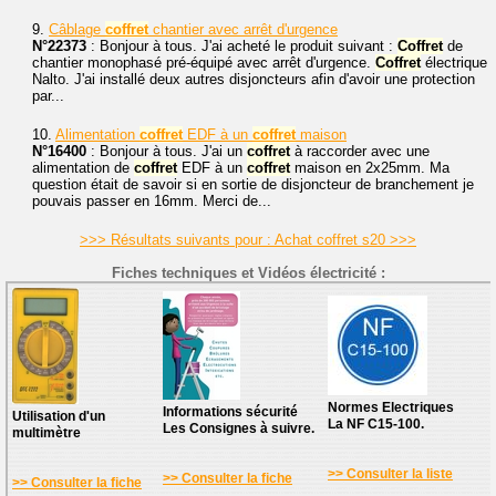
9.
Câblage
coffret
chantier avec arrêt d'urgence
N°22373
: Bonjour à tous. J'ai acheté le produit suivant :
Coffret
de
chantier monophasé pré-équipé avec arrêt d'urgence.
Coffret
électrique
Nalto. J'ai installé deux autres disjoncteurs afin d'avoir une protection
par...
10.
Alimentation
coffret
EDF à un
coffret
maison
N°16400
: Bonjour à tous. J'ai un
coffret
à raccorder avec une
alimentation de
coffret
EDF à un
coffret
maison en 2x25mm. Ma
question était de savoir si en sortie de disjoncteur de branchement je
pouvais passer en 16mm. Merci de...
>>> Résultats suivants pour : Achat coffret s20 >>>
Fiches techniques et Vidéos électricité :
Normes Electriques
Informations sécurité
Utilisation d'un
La NF C15-100.
Les Consignes à suivre.
multimètre
>> Consulter la liste
>> Consulter la fiche
>> Consulter la fiche