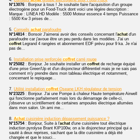
N°13076
: Bonjour à tous ! Je souhaite faire l'acquisition d'un groupe
électrogène pour un Food-Truck dont voici une légère description :
Marque : LINEA HD Modèle : 5500 Moteur essence 4 temps Puissance
: 5500 Kw 3 prises de...
5.
Conseils
achat
parafoudre
N°14814
: Bonsoir J'aimerai avoir des conseils concernant l'
achat
d'un
parafoudre car j'avoue être un peu perdu dans les modèles. J'ai un
coffret
Legrand 4 rangées et abonnement EDF prévu pour 9 ka. Je n'ai
pas de...
6.
Installation prise renforcée
coffret
carré rouge
N°25082
: Bonjour. Je souhaite installer un
coffret
de recharge équipé
d'une prise Green'Up et d'un disjoncteur différentiel mais je ne sais pas
comment m'y prendre dans mon tableau électrique et notamment,
concernant le repiquage...
7.
Utilité installation
coffret
Oseane LKH régulateur de tension
N°23225
: Bonjour. J'ai une Pompe à chaleur Haute température Airwell
qui fonctionne parfaitement mais lors du démarrage de celle-ci,
j'observe un scintillement de certaines ampoules électrique allumées
dans mon salon. Un ami me...
8.
Achat
cuisinière induction dépassement puissance ?
N°15754
: Bonjour, Suite à l'
achat
d'une cuisinière tout électrique
induction pyrolyse Brant KIP100w, on a le disjoncteur principal qui a
sauté à deux reprises, sachant que la dite cuisinière a déjà été
changée et que le souci...