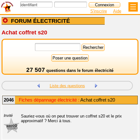
S'inscrire
Aide
FORUM ÉLECTRICITÉ
Achat coffret s20
27 507
questions dans le
forum électricité
Liste des questions
2046
Fiches dépannage électricité :
Achat coffret s20
Invité
Sauriez-vous où on peut trouver un coffret s20 et le prix
approximatif ? Merci à tous.