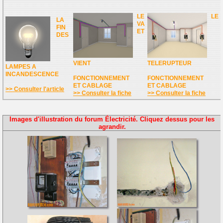
LE
LE
LA
VA
FIN
ET
DES
VIENT
TELERUPTEUR
LAMPES A
INCANDESCENCE
FONCTIONNEMENT
FONCTIONNEMENT
ET CABLAGE
ET CABLAGE
>> Consulter l'article
>> Consulter la fiche
>> Consulter la fiche
Images d'illustration du forum Électricité. Cliquez dessus pour les
agrandir.