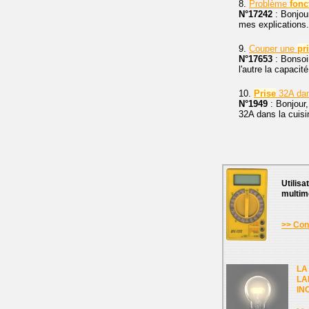
8.
Problème
fonc
N°17242
: Bonjour
mes explications
9.
Couper une
pr
N°17653
: Bonsoir
l'autre la capaci
10.
Prise
32A dans
N°1949
: Bonjour,
32A dans la cuis
Utilisa
multim
>> Cons
LA
LA
IN