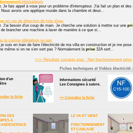
tionnement
interrupteurs
, Je fais appel à vous pour un problème d'interrupteur. J'ai fait un plan et d
. Nous avons une applique murale dans la chambre et deux...
ise
en cas de détection de fuite d'eau
. J'ai besoin d'un coup de main. Je cherche une solution à mettre sur une
pri
té de brancher une machine à laver de manière à ce que si...
 la cuisine obligatoire ou pas
 je suis en train de faire l'électricité de ma villa en construction et je me pose
ine même si on ne s'en sert pas ? Normalement la
prise
32A sert...
>>> Résultats suivants pour : Non fonctionnement prise 
Fiches techniques et Vidéos électricité :
tion d'un
Informations sécurité
ètre
Les Consignes à suivre.
ulter la fiche
>> Consulter la fiche
 FIN DES
LE VA ET VIENT
MPES A
CANDESCENCE
FONCTIONNEMENT
ET CABLAGE