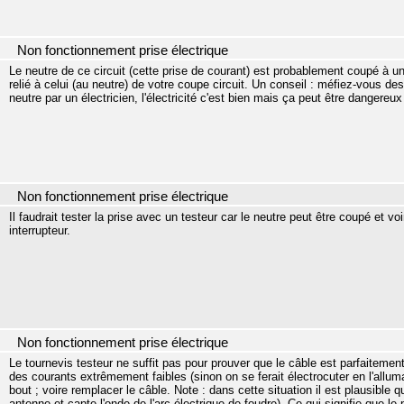
Non fonctionnement prise électrique
Le neutre de ce circuit (cette prise de courant) est probablement coupé à un en
relié à celui (au neutre) de votre coupe circuit. Un conseil : méfiez-vous des 
neutre par un électricien, l'électricité c'est bien mais ça peut être dangereux
Non fonctionnement prise électrique
Il faudrait tester la prise avec un testeur car le neutre peut être coupé et 
interrupteur.
Non fonctionnement prise électrique
Le tournevis testeur ne suffit pas pour prouver que le câble est parfaitemen
des courants extrêmement faibles (sinon on se ferait électrocuter en l'allumant
bout ; voire remplacer le câble. Note : dans cette situation il est plausible q
antenne et capte l'onde de l'arc électrique de foudre). Ce qui signifie que 