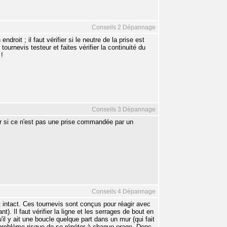
Conseils 2 Dépannage
droit ; il faut vérifier si le neutre de la prise est
tournevis testeur et faites vérifier la continuité du
 !
Conseils 3 Dépannage
voir si ce n'est pas une prise commandée par un
Conseils 4 Dépannage
t intact. Ces tournevis sont conçus pour réagir avec
). Il faut vérifier la ligne et les serrages de bout en
u'il y ait une boucle quelque part dans un mur (qui fait
le problème risque de se répéter à chaque orage. Donc,