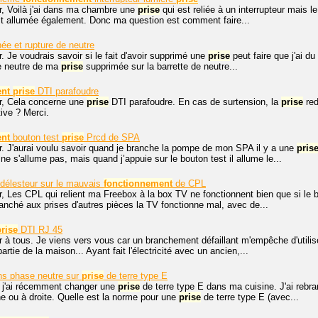
r, Voilà j'ai dans ma chambre une
prise
qui est reliée à un interrupteur mais l
oit allumée également. Donc ma question est comment faire...
e et rupture de neutre
. Je voudrais savoir si le fait d'avoir supprimé une
prise
peut faire que j'ai d
le neutre de ma
prise
supprimée sur la barrette de neutre...
nt
prise
DTI parafoudre
r, Cela concerne une
prise
DTI parafoudre. En cas de surtension, la
prise
red
tive ? Merci.
nt
bouton test
prise
Prcd de SPA
r. J'aurai voulu savoir quand je branche la pompe de mon SPA il y a une
pris
ne s'allume pas, mais quand j’appuie sur le bouton test il allume le...
 délesteur sur le mauvais
fonctionnement
de CPL
, Les CPL qui relient ma Freebox à la box TV ne fonctionnent bien que si le 
branché aux prises d'autres pièces la TV fonctionne mal, avec de...
prise
DTI RJ 45
 à tous. Je viens vers vous car un branchement défaillant m'empêche d'utilis
artie de la maison... Ayant fait l'électricité avec un ancien,...
ns phase neutre sur
prise
de terre type E
, j'ai récemment changer une
prise
de terre type E dans ma cuisine. J'ai rebra
 ou à droite. Quelle est la norme pour une
prise
de terre type E (avec...