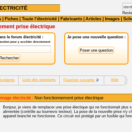
ECTRICITÉ
Reste
s
|
Fiches
|
Toute l'électricité
|
Fabricants
|
Articles
|
Images
|
Sch
ment prise électrique
ns le forum électricité :
Je pose une nouvelle question :
question pour y accéder directement
Liste des questions
Aide
écédente
Question suivante
nage électricité :
Non fonctionnement prise électrique
Bonjour, je viens de remplacer une prise électique qui ne fonctionnait plus s
alimentée (contrôle au tournevis testeur). La pose de la nouvelle prise n'y c
appareil branché ne fonctionne. Ce circuit est protégé par un fusible qui fo