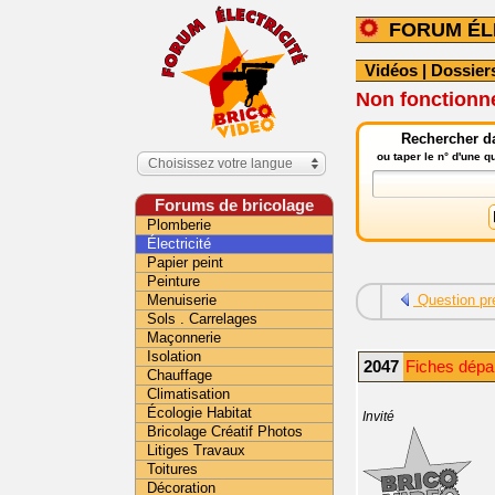
FORUM ÉL
Vidéos
|
Dossier
Non fonctionne
Rechercher da
ou taper le n° d'une 
Choisissez votre langue
Forums de bricolage
Plomberie
Électricité
Papier peint
Peinture
Menuiserie
Question pr
Sols . Carrelages
Maçonnerie
Isolation
2047
Fiches dépan
Chauffage
Climatisation
Écologie Habitat
Invité
Bricolage Créatif Photos
Litiges Travaux
Toitures
Décoration