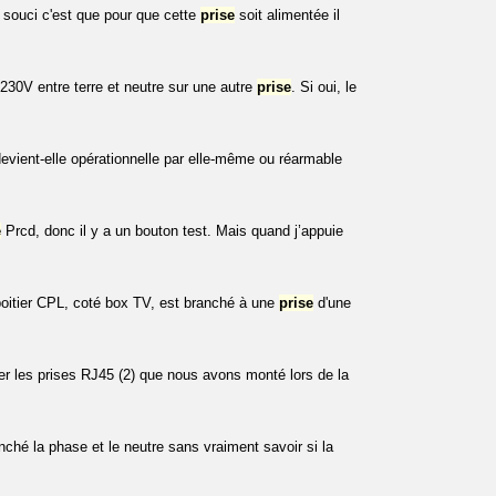
e souci c'est que pour que cette
prise
soit alimentée il
u 230V entre terre et neutre sur une autre
prise
. Si oui, le
evient-elle opérationnelle par elle-même ou réarmable
e
Prcd, donc il y a un bouton test. Mais quand j’appuie
boitier CPL, coté box TV, est branché à une
prise
d'une
er les prises RJ45 (2) que nous avons monté lors de la
nché la phase et le neutre sans vraiment savoir si la