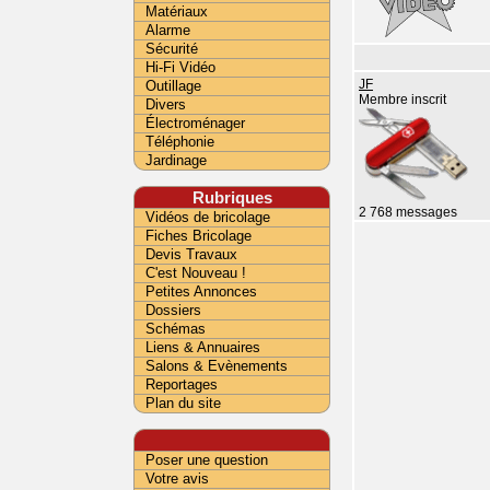
Matériaux
Alarme
Sécurité
Hi-Fi Vidéo
Outillage
JF
Membre inscrit
Divers
Électroménager
Téléphonie
Jardinage
Rubriques
2 768 messages
Vidéos de bricolage
Fiches Bricolage
Devis Travaux
C'est Nouveau !
Petites Annonces
Dossiers
Schémas
Liens & Annuaires
Salons & Evènements
Reportages
Plan du site
Poser une question
Votre avis