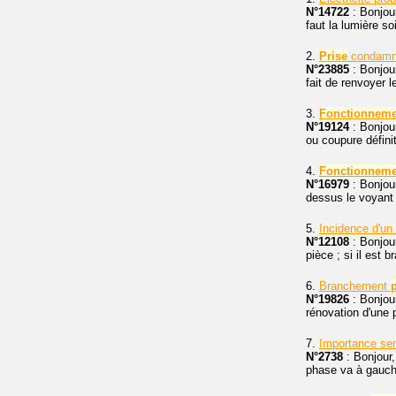
N°14722
: Bonjou
faut la lumière s
2.
Prise
condamné
N°23885
: Bonjour
fait de renvoyer 
3.
Fonctionneme
N°19124
: Bonjou
ou coupure défini
4.
Fonctionneme
N°16979
: Bonjou
dessus le voyant 
5.
Incidence d'un
N°12108
: Bonjour
pièce ; si il est 
6.
Branchement
N°19826
: Bonjour
rénovation d'une p
7.
Importance se
N°2738
: Bonjour
phase va à gauche