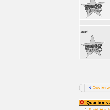
Invité
Question pr
Questions 
1.
Électricité pr