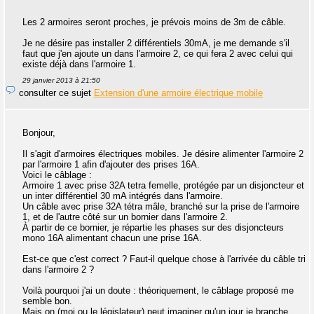
Les 2 armoires seront proches, je prévois moins de 3m de câble.
Je ne désire pas installer 2 différentiels 30mA, je me demande s'il
faut que j'en ajoute un dans l'armoire 2, ce qui fera 2 avec celui qui
existe déjà dans l'armoire 1.
29 janvier 2013 à 21:50
consulter ce sujet
Extension d'une armoire électrique mobile
Bonjour,
Il s'agit d'armoires électriques mobiles. Je désire alimenter l'armoire 2
par l'armoire 1 afin d'ajouter des prises 16A.
Voici le câblage :
Armoire 1 avec prise 32A tetra femelle, protégée par un disjoncteur et
un inter différentiel 30 mA intégrés dans l'armoire.
Un câble avec prise 32A tétra mâle, branché sur la prise de l'armoire
1, et de l'autre côté sur un bornier dans l'armoire 2.
À partir de ce bornier, je répartie les phases sur des disjoncteurs
mono 16A alimentant chacun une prise 16A.
Est-ce que c'est correct ? Faut-il quelque chose à l'arrivée du câble tri
dans l'armoire 2 ?
Voilà pourquoi j'ai un doute : théoriquement, le câblage proposé me
semble bon.
Mais on (moi ou le législateur) peut imaginer qu'un jour je branche