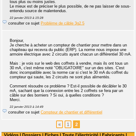
tous plus ou moins justes.
Le mieux est de préciser le plus possible, de ne pas laisser de sous-
entendu source de malentendus.
22 janvier 2013 à 15:28
consulter ce sujet
Problème de câble 3g2.5
Bonjour,
Je cherche à acheter un compteur de chantier pour mettre dans un
chapiteau qui recevra du public (ERP). La norme nous impose une
armoire électrique avec 2 circuits ayant chacun un différentiel 30 mA.
Mais : je vois sur le web des coffrets à vendre, mais ils ont tous un
30 mA, c'est même noté "OBLIGATOIRE" sur un des sites. C'est
donc incompatible avec la norme car si c'est le 30 mA du coffret du
compteur qui saute, les 2 circuits ne sont plus alimentés.
Comment résoudre ce problème ? Est-il possible de décâbler le 30
mA, sachant que la connexion entre les 2 coffrets se fera par un
câble sur des borniers ? Si oui, à quelles conditions ?
Merci.
22 janvier 2013 à 14:49
consulter ce sujet
Compteur de chantier et différentiel
«
1
2
Vidéos
|
Dossiers
|
Fiches
|
Toute l'électricité
|
Fabricants
|