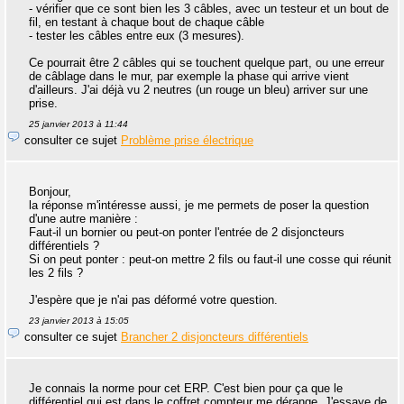
- vérifier que ce sont bien les 3 câbles, avec un testeur et un bout de
fil, en testant à chaque bout de chaque câble
- tester les câbles entre eux (3 mesures).
Ce pourrait être 2 câbles qui se touchent quelque part, ou une erreur
de câblage dans le mur, par exemple la phase qui arrive vient
d'ailleurs. J'ai déjà vu 2 neutres (un rouge un bleu) arriver sur une
prise.
25 janvier 2013 à 11:44
consulter ce sujet
Problème prise électrique
Bonjour,
la réponse m'intéresse aussi, je me permets de poser la question
d'une autre manière :
Faut-il un bornier ou peut-on ponter l'entrée de 2 disjoncteurs
différentiels ?
Si on peut ponter : peut-on mettre 2 fils ou faut-il une cosse qui réunit
les 2 fils ?
J'espère que je n'ai pas déformé votre question.
23 janvier 2013 à 15:05
consulter ce sujet
Brancher 2 disjoncteurs différentiels
Je connais la norme pour cet ERP. C'est bien pour ça que le
différentiel qui est dans le coffret compteur me dérange. J'essaye de