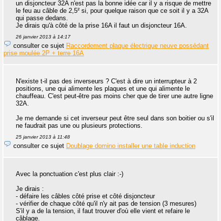
un disjoncteur 32A n'est pas la bonne idée car il y a risque de mettre
le feu au câble de 2,5² si, pour quelque raison que ce soit il y a 32A
qui passe dedans.
Je dirais qu'à côté de la prise 16A il faut un disjoncteur 16A.
26 janvier 2013 à 14:17
consulter ce sujet
Raccordement plaque électrique neuve possédant
prise moulée 2P + terre 16A
N'existe t-il pas des inverseurs ? C'est à dire un interrupteur à 2
positions, une qui alimente les plaques et une qui alimente le
chauffeau. C'est peut-être pas moins cher que de tirer une autre ligne
32A.
Je me demande si cet inverseur peut être seul dans son boitier ou s'il
ne faudrait pas une ou plusieurs protections.
25 janvier 2013 à 11:48
consulter ce sujet
Doublage domino installer une table induction
Avec la ponctuation c'est plus clair :-)
Je dirais :
- défaire les câbles côté prise et côté disjoncteur
- vérifier de chaque côté qu'il n'y ait pas de tension (3 mesures)
S'il y a de la tension, il faut trouver d'où elle vient et refaire le
câblage.