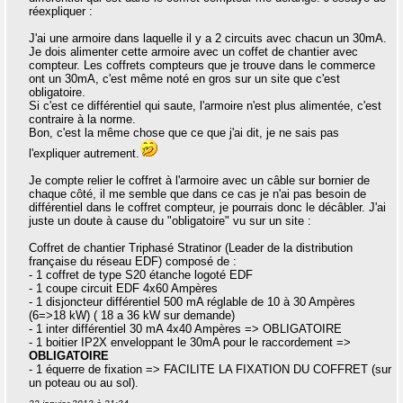
réexpliquer :
J'ai une armoire dans laquelle il y a 2 circuits avec chacun un 30mA.
Je dois alimenter cette armoire avec un coffet de chantier avec
compteur. Les coffrets compteurs que je trouve dans le commerce
ont un 30mA, c'est même noté en gros sur un site que c'est
obligatoire.
Si c'est ce différentiel qui saute, l'armoire n'est plus alimentée, c'est
contraire à la norme.
Bon, c'est la même chose que ce que j'ai dit, je ne sais pas
l'expliquer autrement.
Je compte relier le coffret à l'armoire avec un câble sur bornier de
chaque côté, il me semble que dans ce cas je n'ai pas besoin de
différentiel dans le coffret compteur, je pourrais donc le décâbler. J'ai
juste un doute à cause du "obligatoire" vu sur un site :
Coffret de chantier Triphasé Stratinor (Leader de la distribution
française du réseau EDF) composé de :
- 1 coffret de type S20 étanche logoté EDF
- 1 coupe circuit EDF 4x60 Ampères
- 1 disjoncteur différentiel 500 mA réglable de 10 à 30 Ampères
(6=>18 kW) ( 18 a 36 kW sur demande)
- 1 inter différentiel 30 mA 4x40 Ampères => OBLIGATOIRE
- 1 boitier IP2X enveloppant le 30mA pour le raccordement =>
OBLIGATOIRE
- 1 équerre de fixation => FACILITE LA FIXATION DU COFFRET (sur
un poteau ou au sol).