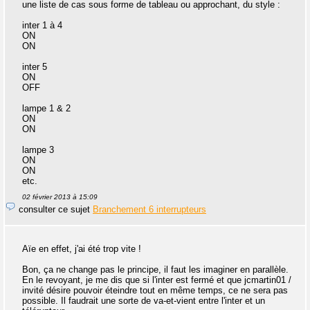
une liste de cas sous forme de tableau ou approchant, du style :
inter 1 à 4
ON
ON
inter 5
ON
OFF
lampe 1 & 2
ON
ON
lampe 3
ON
ON
etc.
02 février 2013 à 15:09
consulter ce sujet
Branchement 6 interrupteurs
Aïe en effet, j'ai été trop vite !
Bon, ça ne change pas le principe, il faut les imaginer en parallèle.
En le revoyant, je me dis que si l'inter est fermé et que jcmartin01 /
invité désire pouvoir éteindre tout en même temps, ce ne sera pas
possible. Il faudrait une sorte de va-et-vient entre l'inter et un