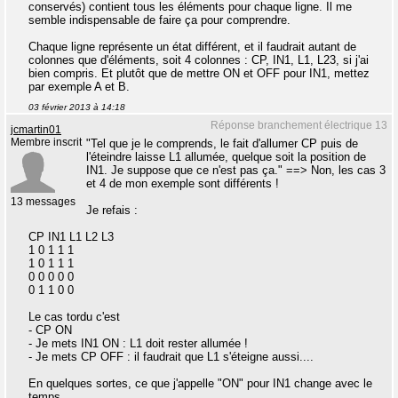
conservés) contient tous les éléments pour chaque ligne. Il me
semble indispensable de faire ça pour comprendre.
Chaque ligne représente un état différent, et il faudrait autant de
colonnes que d'éléments, soit 4 colonnes : CP, IN1, L1, L23, si j'ai
bien compris. Et plutôt que de mettre ON et OFF pour IN1, mettez
par exemple A et B.
03 février 2013 à 14:18
Réponse branchement électrique 13
jcmartin01
Membre inscrit
"Tel que je le comprends, le fait d'allumer CP puis de
l'éteindre laisse L1 allumée, quelque soit la position de
IN1. Je suppose que ce n'est pas ça." ==> Non, les cas 3
et 4 de mon exemple sont différents !
13 messages
Je refais :
CP IN1 L1 L2 L3
1 0 1 1 1
1 0 1 1 1
0 0 0 0 0
0 1 1 0 0
Le cas tordu c'est
- CP ON
- Je mets IN1 ON : L1 doit rester allumée !
- Je mets CP OFF : il faudrait que L1 s'éteigne aussi....
En quelques sortes, ce que j'appelle "ON" pour IN1 change avec le
temps......