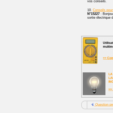
vos conseils.
10.
Conseils pou
N°15227
: Bonjou
sortie électrique 
Utilisa
multim
>> Cons
LA
LA
IN
>> 
Question pr