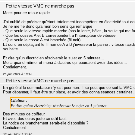
Petite vitesse VMC ne marche pas
Merci pour ce retour rapide.
J'ai oublié de préciser qu'étant totalement incompétent en électricité tout co
Je ne me fie donc qu'à mon bon sens qui remarque :
- Que seule la vitesse rapide marche (pas la lente, hélas, la seule qui me fau
- Que les cosses A et B correspondent à l'interrupteur de vitesse.
- Que seule la cosse A est branchée (fil noir).
Et donc en déplaçant le fil noir de A à B j’inverserai la panne : vitesse rap
souhaite.
Et dire qu'un électricien résolverait le sujet en 5 minutes...
Merci quand même, et merci à d'autres qui pourraient avoir des idées...
Cordialement.
25 juin 2024 à 18:13
Petite vitesse VMC ne marche pas
En général le commutateur n'y est pour rien. Il se peut que ce soit la VMC 
Pour dépanner, il faut être sur place, et avoir des connaissances certaines.
Citation :
Et dire qu'un électricien résolverait le sujet en 5 minutes...
Des minutes de coiffeur.
Et avec des euros juste ce qu'il faut.
La notice de branchement serait-elle disponible ?
Cordialement.
25 juin 2024 à 22:30