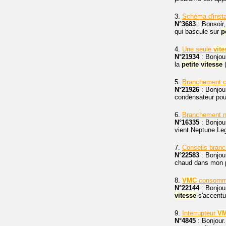
3.
Schéma d'insta
N°3683
: Bonsoir,
qui bascule sur
p
4.
Une seule
vite
N°21934
: Bonjour
la
petite
vitesse
(
5.
Branchement 
N°21926
: Bonjour
condensateur po
6.
Branchement no
N°16335
: Bonjour
vient Neptune Le
7.
Conseils bran
N°22583
: Bonjou
chaud dans mon pla
8.
VMC
consomm
N°22144
: Bonjour
vitesse
s'accentue
9.
Interrupteur
V
N°4845
: Bonjour