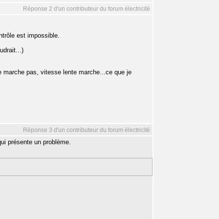
Réponse 2 d'un contributeur du forum électricité
ntrôle est impossible.
drait...)
ide marche pas, vitesse lente marche...ce que je
Réponse 3 d'un contributeur du forum électricité
qui présente un problème.