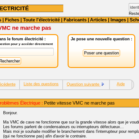
ECTRICITÉ
Reste
s
|
Fiches
|
Toute l'électricité
|
Fabricants
|
Articles
|
Images
|
Sch
e VMC ne marche pas
ns le forum électricité :
Je pose une nouvelle question :
question pour y accéder directement
Liste des questions
Aide
écédente
Question suivante
roblèmes Électrique :
Petite vitesse VMC ne marche pas
Bonjour.
Ma VMC de cave ne fonctionne que sur la grande vitesse alors que je voudra
Les forums parlent de condensateurs ou interrupteurs défectueux...
Mais moi je souhaite modifier le branchement dans l'interrupteur pour remplac
(qui ne fonctionne pas) afin d'avoir le contraire.