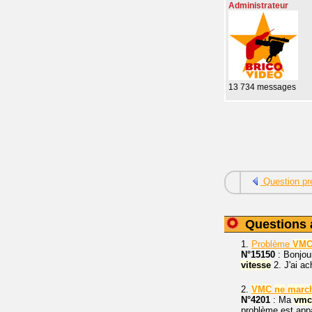
Administrateur
13 734 messages
Question pr
Questions 
1.
Problème
VM
N°15150
: Bonjour
vitesse
2. J'ai a
2.
VMC
ne
marc
N°4201
: Ma
vmc
problème est appa