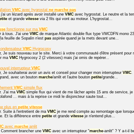
llation
VMC
avec hygrostat
ne
marche
pas
 j'ai un lézard après avoir installé une
VMC
avec hygrostat. Le neutre et la ter
etite
et grande
vitesse
via 2 fils qui vont au moteur. L'hygrostat...
sse
fonctionne sur ma
VMC
 à tous. J'ai une
VMC
de marque Atlantic double flux type VMCDFN mono 2
la feuille de Sopalin n'est
pas
aspirée quand je la mets devant une...
condensateur
VMC
Hygrocosy
, Je suis nouveau sur le site. Merci à votre communauté d'être présent pour 
ur ma
VMC
Hygrocosy 2 (2 vitesses) mais j'ai omis de repérer...
uvel interrupteur
VMC
, Je souhaiterai avoir un avis et conseil pour changer mon interrupteur
VMC
.
grand, avec un bouton
marche
/arrêt et l'autre bouton
petite
/grande...
chement
VMC
simple flux
r. J'ai ma
VMC
simple flux qui vient de me lâcher après 15 ans de service, je l'
fond ... mais à la reprise ce midi le disjoncteur saute tout...
e plus en
petite
vitesse
. Suite à l'entretient de ma
VMC
je me rend compte au remontage que lorsque 
. Et la différence entre
petite
et grande
vitesse
je n'entend plus...
MC
avec
marche
arrêt
. Comment brancher une
VMC
avec un interrupteur "
marche
-arrêt" ? Y a-t-il