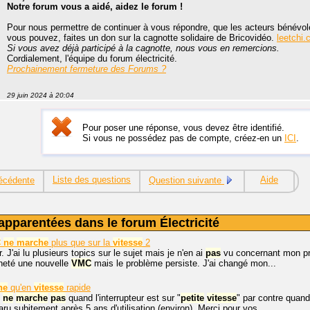
Notre forum vous a aidé, aidez le forum !
Pour nous permettre de continuer à vous répondre, que les acteurs bénévole
vous pouvez, faites un don sur la cagnotte solidaire de Bricovidéo.
leetchi.
Si vous avez déjà participé à la cagnotte, nous vous en remercions.
Cordialement, l'équipe du forum électricité.
Prochainement fermeture des Forums ?
29 juin 2024 à 20:04
Pour poser une réponse, vous devez être identifié.
Si vous ne possédez pas de compte, créez-en un
ICI
.
Liste des questions
Aide
écédente
Question suivante
apparentées dans le forum Électricité
C
ne
marche
plus que sur la
vitesse
2
. J'ai lu plusieurs topics sur le sujet mais je n'en ai
pas
vu concernant mon p
cheté une nouvelle
VMC
mais le problème persiste. J'ai changé mon...
he
qu'en
vitesse
rapide
ne
marche
pas
quand l'interrupteur est sur "
petite
vitesse
" par contre quan
ru subitement après 5 ans d'utilisation (environ). Merci pour vos...