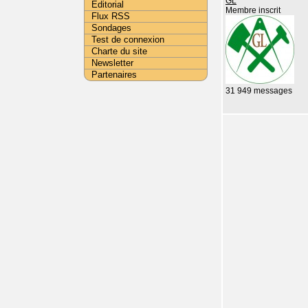
GL
Editorial
Membre inscrit
Flux RSS
Sondages
Test de connexion
Charte du site
Newsletter
Partenaires
31 949 messages