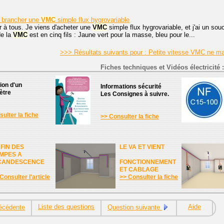
r brancher une
VMC
simple flux hygrovariable
r à tous. Je viens d'acheter une
VMC
simple flux hygrovariable, et j'ai un sou
de la
VMC
est en cinq fils : Jaune vert pour la masse, bleu pour le...
>>> Résultats suivants pour : Petite vitesse VMC ne m
Fiches techniques et Vidéos électricité :
tion d'un
Informations sécurité
ètre
Les Consignes à suivre.
ulter la fiche
>> Consulter la fiche
 FIN DES
LE VA ET VIENT
MPES A
CANDESCENCE
FONCTIONNEMENT
ET CABLAGE
Consulter l'article
>> Consulter la fiche
Liste des questions
Aide
écédente
Question suivante