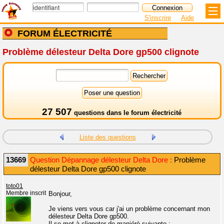
S'inscrire
Aide
FORUM ÉLECTRICITÉ
Problème délesteur Delta Dore gp500 clignote
27 507
questions dans le
forum électricité
Liste des questions
13669
Question Dépannage délesteur Delta Dore :
Problème
délesteur Delta Dore gp500 clignote
toto01
Membre inscrit
Bonjour,
Je viens vers vous car j'ai un problème concernant mon
délesteur Delta Dore gp500.
Il se met à clignoter de maniérè suivante :