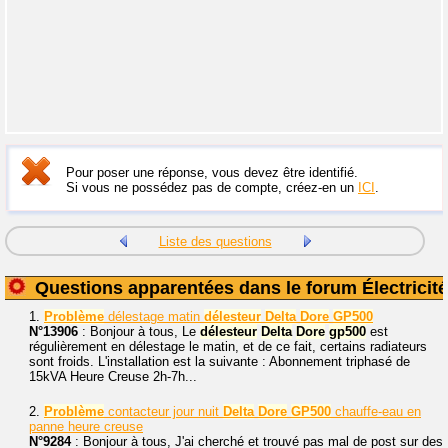
Pour poser une réponse, vous devez être identifié.
Si vous ne possédez pas de compte, créez-en un
ICI
.
Liste des questions
Questions apparentées dans le forum Électricité
1.
Problème
délestage matin
délesteur
Delta
Dore
GP500
N°13906
: Bonjour à tous, Le
délesteur
Delta
Dore
gp500
est
régulièrement en délestage le matin, et de ce fait, certains radiateurs
sont froids. L'installation est la suivante : Abonnement triphasé de
15kVA Heure Creuse 2h-7h...
2.
Problème
contacteur jour nuit
Delta
Dore
GP500
chauffe-eau en
panne heure creuse
N°9284
: Bonjour à tous, J'ai cherché et trouvé pas mal de post sur des