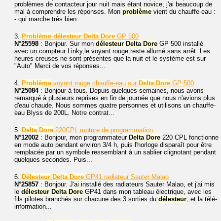
problèmes de contacteur jour nuit mais étant novice, j'ai beaucoup de
mal à comprendre les réponses. Mon
problème
vient du chauffe-eau :
- qui marche très bien...
3.
Problème
délesteur
Delta
Dore
GP 500
N°25598
: Bonjour. Sur mon
délesteur
Delta
Dore
GP 500 installé
avec un compteur Linky,le voyant rouge reste allumé sans arrêt. Les
heures creuses ne sont présentes que la nuit et le système est sur
"Auto" Merci de vos réponses...
4.
Problème
voyant rouge chauffe-eau sur
Delta
Dore
GP 500
N°25084
: Bonjour à tous. Depuis quelques semaines, nous avons
remarqué à plusieurs reprises en fin de journée que nous n'avions plus
d'eau chaude. Nous sommes quatre personnes et utilisons un chauffe-
eau Blyss de 200L. Notre contrat...
5.
Delta
Dore
220CPL rupture de programmation
N°12002
: Bonjour, mon programmateur
Delta
Dore
220 CPL fonctionne
en mode auto pendant environ 3/4 h, puis l'horloge disparaît pour être
remplacée par un symbole ressemblant à un sablier clignotant pendant
quelques secondes. Puis...
6.
Délesteur
Delta
Dore
GP41 radiateur Sauter Malao
N°25857
: Bonjour. J'ai installé des radiateurs Sauter Malao, et j'ai mis
le
délesteur
Delta
Dore
GP41 dans mon tableau électrique, avec les
fils pilotes branchés sur chacune des 3 sorties du
délesteur
, et la télé-
information...