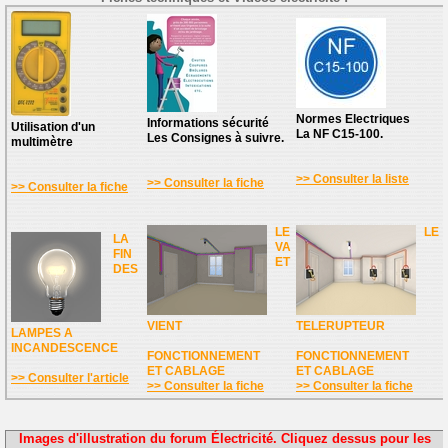
Normes Electriques
Informations sécurité
Utilisation d'un
La NF C15-100.
Les Consignes à suivre.
multimètre
>> Consulter la liste
>> Consulter la fiche
>> Consulter la fiche
LE
LE
LA
VA
FIN
ET
DES
VIENT
TELERUPTEUR
LAMPES A
INCANDESCENCE
FONCTIONNEMENT
FONCTIONNEMENT
ET CABLAGE
ET CABLAGE
>> Consulter l'article
>> Consulter la fiche
>> Consulter la fiche
Images d'illustration du forum Électricité. Cliquez dessus pour les