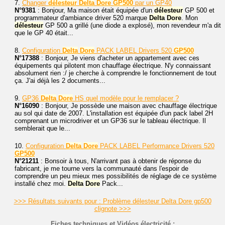
7.
Changer
délesteur
Delta
Dore
GP500
par un GP40
N°9381
: Bonjour, Ma maison était équipée d'un
délesteur
GP 500 et
programmateur d'ambiance driver 520 marque
Delta
Dore
. Mon
délesteur
GP 500 a grillé (une diode a explosé), mon revendeur m'a dit
que le GP 40 était...
8.
Configuration
Delta
Dore
PACK LABEL Drivers 520
GP500
N°17388
: Bonjour, Je viens d'acheter un appartement avec ces
équipements qui pilotent mon chauffage électrique. N'y connaissant
absolument rien :/ je cherche à comprendre le fonctionnement de tout
ça. J'ai déjà les 2 documents...
9.
GP36
Delta
Dore
HS quel modèle pour le remplacer ?
N°16090
: Bonjour, Je possède une maison avec chauffage électrique
au sol qui date de 2007. L'installation est équipée d'un pack label 2H
comprenant un microdriver et un GP36 sur le tableau électrique. Il
semblerait que le...
10.
Configuration
Delta
Dore
PACK LABEL Performance Drivers 520
GP500
N°21211
: Bonsoir à tous, N'arrivant pas à obtenir de réponse du
fabricant, je me tourne vers la communauté dans l'espoir de
comprendre un peu mieux mes possibilités de réglage de ce système
installé chez moi.
Delta
Dore
Pack...
>>> Résultats suivants pour : Problème délesteur Delta Dore gp500
clignote >>>
Fiches techniques et Vidéos électricité :