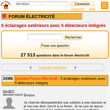
S'inscrire
Aide
FORUM ÉLECTRICITÉ
5 éclairages extérieurs avec 5 détecteurs intégrés
27 513
questions dans le
forum électricité
Liste des questions
24386
Question Forum Électricité :
5 éclairages extérieurs avec
5 détecteurs intégrés
NicoB37
Membre inscrit
Bonjour.
Je cherche désespérément une solution à mes besoins et
je me suis donc inscrit à ce forum. Je ne suis en aucun
cas électricien et les professionnels que j’ai sollicités