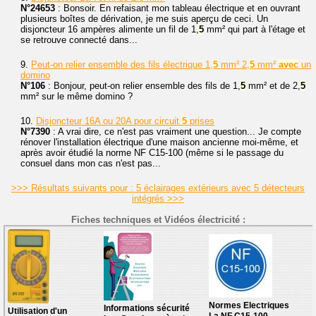
N°24653
: Bonsoir. En refaisant mon tableau électrique et en ouvrant
plusieurs boîtes de dérivation, je me suis aperçu de ceci. Un
disjoncteur 16 ampères alimente un fil de 1,
5
mm² qui part à l'étage et
se retrouve connecté dans...
9.
Peut-on relier ensemble des fils électrique 1,
5
mm² 2,
5
mm²
avec
un
domino
N°106
: Bonjour, peut-on relier ensemble des fils de 1,
5
mm² et de 2,
5
mm² sur le même domino ?
10.
Disjoncteur 16A ou 20A pour circuit
5
prises
N°7390
: A vrai dire, ce n'est pas vraiment une question... Je compte
rénover l'installation électrique d'une maison ancienne moi-même, et
après avoir étudié la norme NF C15-100 (même si le passage du
consuel dans mon cas n'est pas...
>>> Résultats suivants pour : 5 éclairages extérieurs avec 5 détecteurs
intégrés >>>
Fiches techniques et Vidéos électricité :
Normes Electriques
Informations sécurité
Utilisation d'un