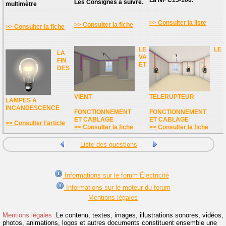
La NF C15-100.
Les Consignes à suivre.
multimètre
>> Consulter la liste
>> Consulter la fiche
>> Consulter la fiche
LE
LE
LA
VA
FIN
ET
DES
VIENT
TELERUPTEUR
LAMPES A
INCANDESCENCE
FONCTIONNEMENT
FONCTIONNEMENT
ET CABLAGE
ET CABLAGE
>> Consulter l'article
>> Consulter la fiche
>> Consulter la fiche
Liste des questions
Informations sur le forum Électricité
Informations sur le moteur du forum
Mentions légales
Mentions légales :
Le contenu, textes, images, illustrations sonores, vidéos,
photos, animations, logos et autres documents constituent ensemble une