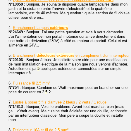
N°10858
: Bonjour, Je souhaite disposer quatre lampadaires dans mon
jardin et la distance entre l'arrivée d'électricité et le quatrième
lampadaire, est de 40 mètres. Ma question : quelle section de fil dois-je
utiliser pour être en...
4.
Branchement lampes
extérieurs
N°24649
: Bonjour. J'ai une petite question et avis à vous demander.
J'ai l'alimentation de mon portail motorisé qui arrive directement dans
une boîte de dérivation (230V) à côté du moteur du portail. Celui-ci est
alimenté en 24V...
5.
Branchement
détecteurs
extérieurs
en complément d'un interrupteur
N°20106
: Bonjour à tous. Je sollicite votre aide pour une modification
de mon installation électrique de la maison que nous venons d'acheter.
Actuellement j'ai
5
appliques extérieures connectées sur un simple
interrupteur à...
6.
Puissance fil 2,
5
mm²
N°754
: Bonjour. Combien de Watt maximum peut-on brancher sur une
prise de courant en 2.
5
?
7.
Lustre à poser
5
fils d'arrivée 2 bleus / 2 verts / 1 rouge
N°14813
: Bonjour, Voici le problème. Avant tout marchait bien (mais
ça... c'était avant). Ma cuisine était éclairée par une douille, actionnée
par un interrupteur classique. Mon père a coupé la douille et installé
mon...
8.
Disjoncteur 16A et fil de 2.
5
mm²