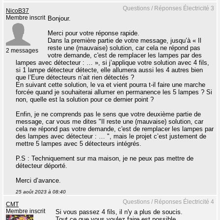
Questions / Réponses Électricité 3
NicoB37
Membre inscrit
Bonjour.
Merci pour votre réponse rapide.
Dans la première partie de votre message, jusqu’à « Il
reste une (mauvaise) solution, car cela ne répond pas
2 messages
votre demande, c'est de remplacer les lampes par des
lampes avec détecteur : … », si j’applique votre solution avec 4 fils,
si 1 lampe détecteur détecte, elle allumera aussi les 4 autres bien
que l’Eure détecteurs n’ait rien détectés ?
En suivant cette solution, le va et vient pourra t-il faire une marche
forcée quand je souhaiterai allumer en permanence les 5 lampes ? Si
non, quelle est la solution pour ce dernier point ?
Enfin, je ne comprends pas le sens que votre deuxième partie de
message, car vous me dites "Il reste une (mauvaise) solution, car
cela ne répond pas votre demande, c'est de remplacer les lampes par
des lampes avec détecteur : … ", mais le projet c’est justement de
mettre 5 lampes avec 5 détecteurs intégrés.
P.S : Techniquement sur ma maison, je ne peux pas mettre de
détecteur déporté.
Merci d’avance.
25 août 2023 à 08:40
Questions / Réponses Électricité 4
CMT
Membre inscrit
Si vous passez 4 fils, il n'y a plus de soucis.
Tout ce que vous voulez faire est possible