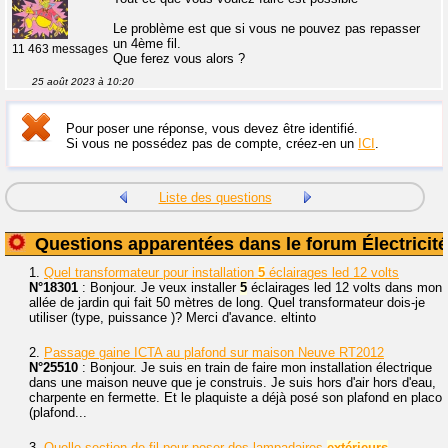
Le problème est que si vous ne pouvez pas repasser
un 4ème fil.
11 463 messages
Que ferez vous alors ?
25 août 2023 à 10:20
Pour poser une réponse, vous devez être identifié.
Si vous ne possédez pas de compte, créez-en un
ICI
.
Liste des questions
Questions apparentées dans le forum Électricité
1.
Quel transformateur pour installation
5
éclairages led 12 volts
N°18301
: Bonjour. Je veux installer
5
éclairages led 12 volts dans mon
allée de jardin qui fait 50 mètres de long. Quel transformateur dois-je
utiliser (type, puissance )? Merci d'avance. eltinto
2.
Passage gaine ICTA au plafond sur maison Neuve RT2012
N°25510
: Bonjour. Je suis en train de faire mon installation électrique
dans une maison neuve que je construis. Je suis hors d'air hors d'eau,
charpente en fermette. Et le plaquiste a déjà posé son plafond en placo
(plafond...
3.
Quelle section de fil pour poser des lampadaires
extérieurs