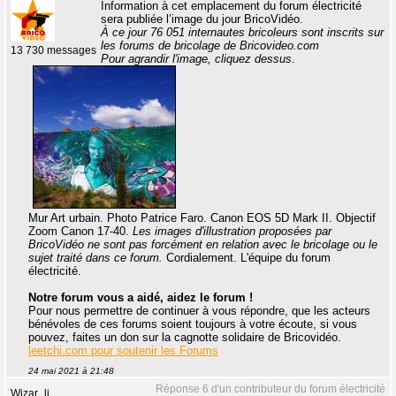
Information à cet emplacement du forum électricité
sera publiée l’image du jour BricoVidéo.
À ce jour 76 051 internautes bricoleurs sont inscrits sur
les forums de bricolage de Bricovideo.com
13 730 messages
Pour agrandir l'image, cliquez dessus
.
Mur Art urbain. Photo Patrice Faro. Canon EOS 5D Mark II. Objectif
Zoom Canon 17-40.
Les images d'illustration proposées par
BricoVidéo ne sont pas forcément en relation avec le bricolage ou le
sujet traité dans ce forum.
Cordialement. L'équipe du forum
électricité.
Notre forum vous a aidé, aidez le forum !
Pour nous permettre de continuer à vous répondre, que les acteurs
bénévoles de ces forums soient toujours à votre écoute, si vous
pouvez, faites un don sur la cagnotte solidaire de Bricovidéo.
leetchi.com pour soutenir les Forums
24 mai 2021 à 21:48
Réponse 6 d'un contributeur du forum électricité
Wizar_li