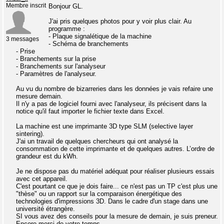
Membre inscrit
Bonjour GL.
J'ai pris quelques photos pour y voir plus clair. Au
programme :
- Plaque signalétique de la machine
3 messages
- Schéma de branchements
- Prise
- Branchements sur la prise
- Branchements sur l'analyseur
- Paramètres de l'analyseur.
Au vu du nombre de bizarreries dans les données je vais refaire une
mesure demain.
Il n'y a pas de logiciel fourni avec l'analyseur, ils précisent dans la
notice qu'il faut importer le fichier texte dans Excel.
La machine est une imprimante 3D type SLM (selective layer
sintering).
J'ai un travail de quelques chercheurs qui ont analysé la
consommation de cette imprimante et de quelques autres. L’ordre de
grandeur est du kWh.
Je ne dispose pas du matériel adéquat pour réaliser plusieurs essais
avec cet appareil.
C'est pourtant ce que je dois faire... ce n'est pas un TP c'est plus une
"thèse" ou un rapport sur la comparaison énergétique des
technologies d'impressions 3D. Dans le cadre d'un stage dans une
université étrangère.
SI vous avez des conseils pour la mesure de demain, je suis preneur.
Encore merci de votre temps.