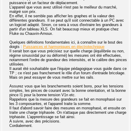
puissance et un facteur de déplacement.
L'appareil que vous avez utilisé n'est pas le meilleur du marché,
malgré son prix.
En effet, il ne semble pas afficher les graphes et la valeur des
différentes grandeurs. Il se peut qu'il soit connectable à un PC avec
un logiciel adapté. Sinon, ce sera à vous d'extraire les grandeurs à
partir d'un tableau XLS. On fait beaucoup mieux et pratique chez
Fluke ou Chauvin-Arnoux.
Quelques définitions fondamentales ici, à connaître sur le bout des
doigts :
Puissances et harmoniques en électrotechnique
Il serait bon que vous précisiez sur quelle charge (équilibrée ou non,
régime sinusoïdal pur ou déformé) les mesures ont été effectuées,
notamment l'ordre de grandeur des intensités, et le calibre des pinces
utilisées.
Il aurait été souhaitable que l'équipe pédagogique vous guide dans ce
TP ; ce n'est pas franchement le rôle d'un forum d'entraide bricolage.
Mais on peut essayer de vous mettre sur les rails.
Assurez vous que les branchements soient bons, pour les tensions
simples, les pinces de courant avec la bonne orientation, et la bonne
pince I1 pour la bonne tension V1n etc.
Rappelons que la mesure des grandeurs se fait en monophasé sur
les 3 composantes, et l'appareil traite la somme.
Il faut d'abord savoir faire des mesures en monophasé, et ensuite on
traite une charge triphasée. On n'attaque pas directement une charge
triphasée. L'apprentissage se fait ainsi.
A suivre, avec des précisions.
Cordialement.