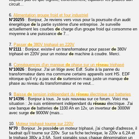
circuit...
6.
Alimentation groupe froid et four industriel
N°20255
: Bonjour, Je reviens vers vous pour la poursuite d'un audit
énergétique
de
la partie système d'une entreprise. Je surveille
actuellement les courbes
de
charge d'un groupe froid qui consomme en
moyenne à une puissance
de
7...
7.
Passer
de
380V triphasé en 220V
N°2111
: Bonjour, existe-il un transformateur pour passer
de
380V
triphasé en 220V pour un moteur
de
machine à coudre. Merci.
8.
Conséquences d'un manque
de
phase sur un
réseau
triphasé
N°10026
: Bonjour. J'ai un litige avec Edf. Suite à la panne du
transformateur dans ma commune certains appareils sont HS. EDF
rétorque qu'il n'y a pas eut
de
surtension mais juste un manque
de
phase au niveau du transformateur et ne veut...
9.
Baisse
de
tension indépendant du
réseau
électrique sur batteries
N°14396
: Bonjour à tous. Je suis nouveau sur ce forum. Voici ma
situation : Je suis entièrement indépendant du
réseau
électrique. J'ai
une banque
de
batteries
de
1100 Ah en 12v, un inverteur
de
3000W
avec surge
de
9000W (mais...
10.
Moteur triphasé tourne sur 220V
N°70
: Bonjour. Je possè
de
un moteur triphasé, j'ai changé d'adresse, il
faudrait qu'il tourne sur 220v. Sur sa fiche technique, le 220v a 6,2A et
le triphasé 380v a 3,6A. Sont signalés sous chaque dénomination un