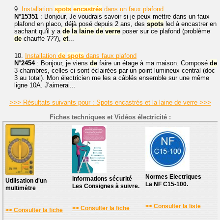
9.
Installation
spots
encastrés
dans un faux plafond
N°15351
: Bonjour, Je voudrais savoir si je peux mettre dans un faux
plafond en placo, déjà posé depuis 2 ans, des
spots
led à encastrer en
sachant qu'il y a
de
la
laine
de
verre
poser sur ce plafond (problème
de
chauffe ???),
et
...
10.
Installation
de
spots
dans faux plafond
N°2454
: Bonjour, je viens
de
faire un étage à ma maison. Composé
de
3 chambres, celles-ci sont éclairées par un point lumineux central (doc
3 au total). Mon électricien me les a câblés ensemble sur une même
ligne 10A. J'aimerai...
>>> Résultats suivants pour : Spots encastrés et la laine de verre >>>
Fiches techniques et Vidéos électricité :
Normes Electriques
Informations sécurité
Utilisation d'un
La NF C15-100.
Les Consignes à suivre.
multimètre
>> Consulter la liste
>> Consulter la fiche
>> Consulter la fiche