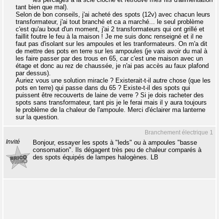
tant bien que mal).
Selon de bon conseils, j'ai acheté des spots (12v) avec chacun leurs
transformateur, j'ai tout branché et ca a marché... le seul problème
c'est qu'au bout d'un moment, j'ai 2 transformateurs qui ont grillé et
faillit foutre le feu à la maison ! Je me suis donc renseigné et il ne
faut pas d'isolant sur les ampoules et les tranformateurs. On m'a dit
de mettre des pots en terre sur les ampoules (je vais avoir du mal à
les faire passer par des trous en 65, car c'est une maison avec un
étage et donc au rez de chaussée, je n'ai pas accès au faux plafond
par dessus).
Auriez vous une solution miracle ? Existerait-t-il autre chose (que les
pots en terre) qui passe dans du 65 ? Existe-t-il des spots qui
puissent être recouverts de laine de verre ? Si je dois racheter des
spots sans transformateur, tant pis je le ferai mais il y aura toujours
le problème de la chaleur de l'ampoule. Merci d'éclairer ma lanterne
sur la question.
Branchement électrique 1
Invité
Bonjour, essayer les spots à "leds" ou à ampoules "basse
consomation". Ils dégagent très peu de chaleur comparés à
des spots équipés de lampes halogènes. LB