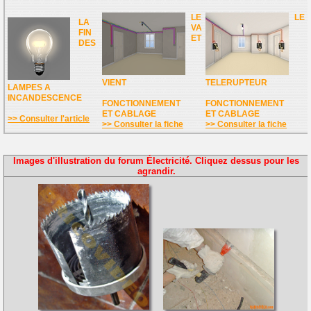
LE
LE
LA
VA
FIN
ET
DES
VIENT
TELERUPTEUR
LAMPES A
INCANDESCENCE
FONCTIONNEMENT
FONCTIONNEMENT
ET CABLAGE
ET CABLAGE
>> Consulter l'article
>> Consulter la fiche
>> Consulter la fiche
Images d'illustration du forum Électricité. Cliquez dessus pour les
agrandir.