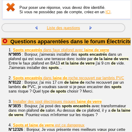
Pour poser une réponse, vous devez être identifié.
Si vous ne possédez pas de compte, créez-en un
ICI
.
Liste des questions
Questions apparentées dans le forum Électricité
1.
Spots
encastrés
dans faux plafond avec
laine
de
verre
N°9895
: Bonjour, j'aimerais installer des
spots
encastrés
dans un
plafond qui est sous une terrasse donc isolée par
de
la
laine
de
verre
.
Entre le faux plafond en BA13
et
la
laine
de
verre
j'ai 9 cm
de
vide.
J'aimerais installer des
spots
...
2.
Spots
encastrés
dans
laine
de
roche recouvert par lambris PVC
N°8122
: Bonjour, j'ai mis 17 cm
de
laine
de
roche recouvert par un
lambris
de
PVC, je voudrais savoir si je peux encastrer des
spots
sans risque ? Quel type
de
spots
choisir ? Merci.
3.
Installer des spot électriques risques
laine
de
verre
N°3835
: Boujour, j'ai posé des
spots
encastrés
avec transformateur
dans mon plafond
de
salon. Au dessus
de
ce plafond, il y a
de
la
laine
de
verre
. Pourriez-vous m'informer sur les risques ?
4.
Spots
et
laine
de
verre
est ce dangereux
N°12326
: Bonjour, Je vous présente mes meilleurs vœux pour cette