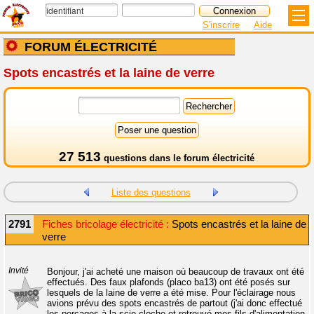
S'inscrire
Aide
FORUM ÉLECTRICITÉ
Spots encastrés et la laine de verre
27 513
questions dans le
forum électricité
Liste des questions
2791
Fiches bricolage électricité :
Spots encastrés et la laine de
verre
Invité
Bonjour, j'ai acheté une maison où beaucoup de travaux ont été
effectués. Des faux plafonds (placo ba13) ont été posés sur
lesquels de la laine de verre a été mise. Pour l'éclairage nous
avions prévu des spots encastrés de partout (j'ai donc effectué
les percages à la scie cloche et retrouvé mes fils d'alimentation