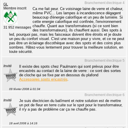
Branchement électrique 4
GL
Membre inscrit
Ca me fait peur. Ce voisinage laine de verre et chaleur,
même PVC... Les lampes à incandescence dégagent
beaucoup d'énergie calorifique et un peu de lumière. Si
cette energie calorifique est confinée, l'environnement
chauffe. Quant aux transformateurs (si ce sont bien
31 952 messages
des transformateurs), ils chauffent aussi. Des spots à
led, pourquoi pas, mais les faisceaux doivent être étroits et je doute
un peu du confort visuel. C'est une maison pour y vivre, et ce ne peut
pas être un éclairage discothèque avec des spots et des coins plus
sombres. Hâtez-vous lentement pour trouver la meilleure solution, en
toute sécurité.
Branchement électrique 5
Invité
Il existe des spots chez Paulmann qui sont prévus pour être
encastrés au contact de la laine de verre : ce sont des sortes
de cloche qui se fixe par en dessous du plafond
Accessoires spots encastrés
.
09 février 2008 à 01:34
Branchement électrique 6
Invité
Je suis électricien du batîment et notre solution est de mettre
un pot de fleur en terre cuite sur le spot pour le transformateur,
il n'y a pas de problème car ça ne chauffe pas.
18 avril 2008 à 14:16