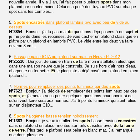
nouvelle année. Il y a 1 an, j'ai fait poser plusieurs
spots
dans mon
plafond par un électricien. Celui-ci a posé des tuyaux PVC sur chaque
spot dans les combles...
5.
Spots
encastrés
dans plafond lambris pvc avec peu
de
vide au
dessus
N°3854
: Bonsoir, j'ai lu pas mal
de
questions déjà posées à ce sujet
et
je me perds dans les réponses. Je vais cacher un plafond classique en
plâtre par un plafond en lambris PVC. Le vide entre les deux va faire
environ 3 cm...
6.
Passage gaine ICTA au plafond sur maison Neuve RT2012
N°25510
: Bonjour. Je suis en train
de
faire mon installation électrique
dans une maison neuve que je construis. Je suis hors d'air hors d'eau,
charpente en fermette.
Et
le plaquiste a déjà posé son plafond en placo
(plafond...
7.
Normes pour remplacer des points lumineux par des
spots
N°7623
: Bonjour, j'ai décidé
de
remplacer des points lumineux par des
spots
,
et
j'aimerais vous poser quelques questions pour savoir si ce
qu'on veut faire sera aux normes. J'ai 6 points lumineux qui sont reliés
sur un disjoncteur C10...
8.
Spots
halogènes basse tension noircissement
N°1383
: Bonjour, je veux installer des
spots
basse tension
encastrés
dans un plafond en placo, montés sur rails
et
isolés avec
de
la
laine
de
verre
. Plus tard le plafond sera peint en blanc mat. J'ai remarqué
que dans plusieurs...