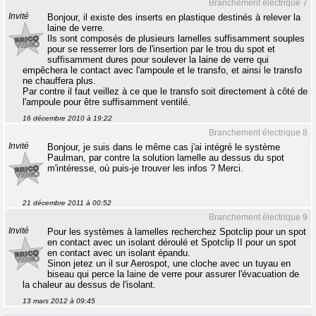
Branchement électrique 7
Invité
Bonjour, il existe des inserts en plastique destinés à relever la
laine de verre.
Ils sont composés de plusieurs lamelles suffisamment souples
pour se resserrer lors de l'insertion par le trou du spot et
suffisamment dures pour soulever la laine de verre qui
empêchera le contact avec l'ampoule et le transfo, et ainsi le transfo
ne chauffera plus.
Par contre il faut veillez à ce que le transfo soit directement à côté de
l'ampoule pour être suffisamment ventilé.
16 décembre 2010 à 19:22
Branchement électrique 8
Invité
Bonjour, je suis dans le même cas j'ai intégré le système
Paulman, par contre la solution lamelle au dessus du spot
m'intéresse, où puis-je trouver les infos ? Merci.
21 décembre 2011 à 00:52
Branchement électrique 9
Invité
Pour les systèmes à lamelles recherchez Spotclip pour un spot
en contact avec un isolant déroulé et Spotclip II pour un spot
en contact avec un isolant épandu.
Sinon jetez un il sur Aerospot, une cloche avec un tuyau en
biseau qui perce la laine de verre pour assurer l'évacuation de
la chaleur au dessus de l'isolant.
13 mars 2012 à 09:45