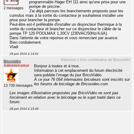
programmable Hager EH 111 ainsi qu'une prise pour une
pompe de piscine.
2 messages
J'ai déjà parcouru les branchements proposés pour les
cumulus mais à la sortie du contacteur je souhaiterai installer une
prise pour brancher la pompe.
Peut-être est-il préférable d'installer un disjoncteur thermique à la
sortie du contacteur et brancher sur ce disjoncteur le câble de la
pompe TP 120 POOLMAX 1,20CV (230VAC/50Hz/4,6A).
Dans l'attente de votre réponse et vous remerciant par avance.
Bien cordialement.
Vladi
28 juin 2016 à 14:51
Réponse 1 d'un contributeur de Bricovidéo
Bricovidéo
Administrateur
Bonjour à toutes et à tous.
Information à cet emplacement du forum électricité
sera publiée l’image du jour BricoVidéo.
À ce jour 76 054 internautes bricoleurs sont inscrits sur
les forums de bricolage de Bricovideo.com
13 730 messages
Les images d'illustration proposées par BricoVidéo ne sont pas
forcément en relation avec le bricolage ou le sujet traité dans ce
forum.
28 juin 2016 à 15:45