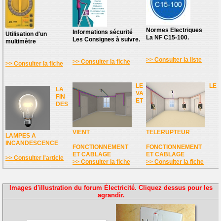
Normes Electriques
Informations sécurité
Utilisation d'un
La NF C15-100.
Les Consignes à suivre.
multimètre
>> Consulter la liste
>> Consulter la fiche
>> Consulter la fiche
LE
LE
LA
VA
FIN
ET
DES
VIENT
TELERUPTEUR
LAMPES A
INCANDESCENCE
FONCTIONNEMENT
FONCTIONNEMENT
ET CABLAGE
ET CABLAGE
>> Consulter l'article
>> Consulter la fiche
>> Consulter la fiche
Images d'illustration du forum Électricité. Cliquez dessus pour les
agrandir.