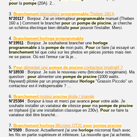
pour
la
pompe
(20A). 2...
3.
Branchement
interrupteur
programmable
Theben 160 A
N°20117
: Bonjour. J'ai un interrupteur
programmable
manuel (Theben
160 a ) Comment le brancher
pour
un
pompe
de
piscine
, je cherche
un schéma électrique bien détaille
pour
pouvoir l'installer. Merci.
4.
Branchement
horloge
programmable
N°19911
: Bonjour. Je souhaiterai brancher une
horloge
programmable
à la
pompe
de
mon puits.
Pour
ce faire j'ai essayé un
branchement
tel que celui sur les photos en pièces jointes mais rien
ne se passe. Où est l'erreur car là je...
5.
Pour
alimenter une
pompe
de
piscine
contacteur impératif ?
N°18930
: Bonjour. Je suis le nouveau venu (bricoleur octogénaire). Ma
question :
pour
alimenter une
pompe
de
piscine
(1000 watts.
Hayward) pilotée par un programmateur
Horloge
"Grassin Piccolo" un
contacteur est-il indispensable ? ...
6.
Branchement
moteur
piscine
étoile / triangle
N°25384
: Bonjour à tous et merci par avance
pour
votre aide. Je
souhaite installer un variateur
de
vitesse
pour
ma
pompe
de
piscine
en triphasé (j'ai une installation classique en 230v).
Pour
se faire la
variateur doit être branché...
7.
Branchement
horloge
Microrex QT31
pour
pompe
piscine
N°5589
: Bonsoir. Actuellement j'ai une
horloge
micromat flash avec
les fils en partie supérieure et inférieure. La nouvelle que j'ai achetée,