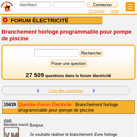
S'inscrire
Aide
FORUM ÉLECTRICITÉ
Branchement horloge programmable pour pompe
de piscine
27 509
questions dans le
forum électricité
Liste des questions
15639
Question Forum Électricité :
Branchement horloge
programmable pour pompe de piscine
vladi
Membre inscrit
Bonjour,
Je souhaite réaliser le branchement d'une horloge