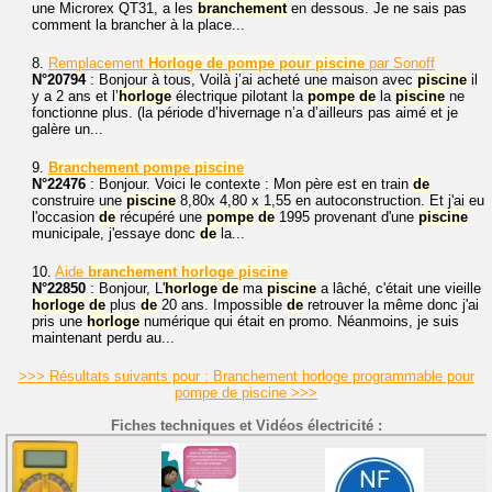
une Microrex QT31, a les
branchement
en dessous. Je ne sais pas
comment la brancher à la place...
8.
Remplacement
Horloge
de
pompe
pour
piscine
par Sonoff
N°20794
: Bonjour à tous, Voilà j’ai acheté une maison avec
piscine
il
y a 2 ans et l’
horloge
électrique pilotant la
pompe
de
la
piscine
ne
fonctionne plus. (la période d’hivernage n’a d’ailleurs pas aimé et je
galère un...
9.
Branchement
pompe
piscine
N°22476
: Bonjour. Voici le contexte : Mon père est en train
de
construire une
piscine
8,80x 4,80 x 1,55 en autoconstruction. Et j'ai eu
l'occasion
de
récupéré une
pompe
de
1995 provenant d'une
piscine
municipale, j'essaye donc
de
la...
10.
Aide
branchement
horloge
piscine
N°22850
: Bonjour, L'
horloge
de
ma
piscine
a lâché, c'était une vieille
horloge
de
plus
de
20 ans. Impossible
de
retrouver la même donc j'ai
pris une
horloge
numérique qui était en promo. Néanmoins, je suis
maintenant perdu au...
>>> Résultats suivants pour : Branchement horloge programmable pour
pompe de piscine >>>
Fiches techniques et Vidéos électricité :