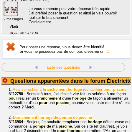
Je vous remercie pour votre réponse très rapide.
J'ai préféré poser la question et ainsi je vais pouvoir
réaliser le branchement.
2 messages
Cordialement.
Vladi
28 juin 2016 à 17:10
Pour poser une réponse, vous devez être identifié.
Si vous ne possédez pas de compte, créez-en un
ICI
.
Liste des questions
Questions apparentées dans le forum Électricité
1.
Avis sur schéma
branchement
horloge
réchauffeur
pour
piscine
N°12750
: Bonsoir à tous, J'ai réalisé vite fait un schéma à ma façon
pour
réaliser un
branchement
d'une
horloge
de
façon à alimenter un
réchauffeur d'eau
pour
une
piscine
, pourriez-vous juste me dire s'il est
correct ? Merci...
2.
Branchement
horloge
de
pompe
de
piscine
N°16964
: Bonjour, Je souhaite remplacer une
horloge
défectueuse qui
commande la
pompe
de
ma
piscine
. Sur ce site (et d'autres), je vois
qu'il faut 2 disjoncteurs : Un
pour
l'
horloge
elle-même (2A), un autre