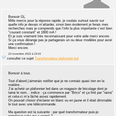
Bonsoir GL.
Mille mercis pour la réponse rapide, je voulais surtout savoir sur
quelle info je devais m’attarder, sinon bien évidement je ferais mes
recherches mais je comprends que l’info la plus importante c’est bien
"courant constant" et 1800 mA !
Et je suis vraiment très reconnaissant pour votre aide merci encore.
Si ça vous dérange pas je partagerais un ou deux modèles pour avoir
une confirmation !
Merci encore.
23 novembre 2022 à 23:01
consulter ce sujet
Transformateur plafonnier led
Bonsoir à tous.
Tout d’abord j’aimerais notifier que je ne connais quasi rien en la
matière…
J’ai acheté un plafonnier led dans un magasin de bricolage dont je
tairai le nom... indice : ça commence par "Brico" et ça finit par "rama"
et celui-ci m’a lâché assez rapidement.
On pouvait choisir d’éclairer en blanc ou en jaune et il était dimmable
le tout avec une télécommande.
Ma question est la suivante : par quel transformateur puis-je
remplacer celui qui a cramé ?