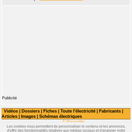
Publicité
Vidéos
|
Dossiers
|
Fiches
|
Toute l'électricité
|
Fabricants
|
Articles
|
Images
|
Schémas électriques
© Bricovidéo
Les cookies nous permettent de personnaliser le contenu et les annonces,
d'offrir des fonctionnalités relatives aux médias sociaux et d'analyser notre