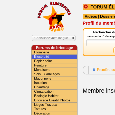
FORUM ÉL
Vidéos
|
Dossier
Profil du memb
Rechercher da
ou taper le n° d'une 
Choisissez votre langue
Forums de bricolage
Plomberie
Électricité
Papier peint
Peinture
Menuiserie
Première qu
Sols . Carrelages
Maçonnerie
Isolation
Chauffage
Membre insc
Climatisation
Écologie Habitat
Bricolage Créatif Photos
Litiges Travaux
Toitures
Décoration