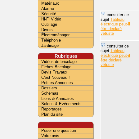
Matériaux
Alarme
Sécurité
consulter ce
Hi-Fi Vidéo
sujet
Tableau
électrique peut-il
Outillage
être déclaré
Divers
vétuste
Électroménager
Téléphonie
Jardinage
consulter ce
sujet
Tableau
électrique peut-il
Rubriques
être déclaré
Vidéos de bricolage
vétuste
Fiches Bricolage
Devis Travaux
C'est Nouveau !
Petites Annonces
Dossiers
Schémas
Liens & Annuaires
Salons & Evènements
Reportages
Plan du site
Poser une question
Votre avis