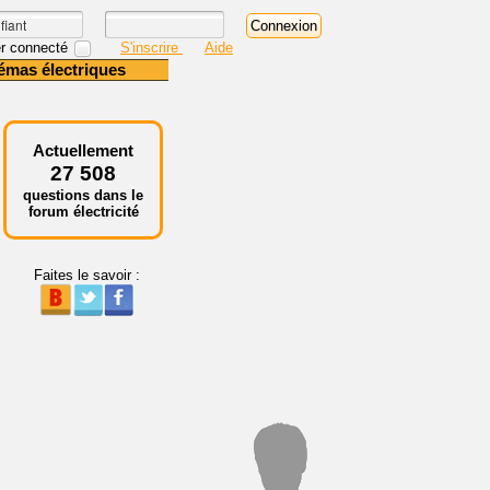
r connecté
S'inscrire
Aide
émas électriques
Actuellement
27 508
questions dans le
forum électricité
Faites le savoir :