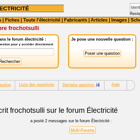
ECTRICITÉ
Reste
s
|
Fiches
|
Toute l'électricité
|
Fabricants
|
Articles
|
Images
|
Sch
re frochotsulli
ns le forum électricité :
Je pose une nouvelle question :
question pour y accéder directement
Liste des questions
Aide
estion
Dernière question
rit
frochotsulli sur le forum Électricité
a posté 2 messages sur le forum Électricité :
Multi-Forums