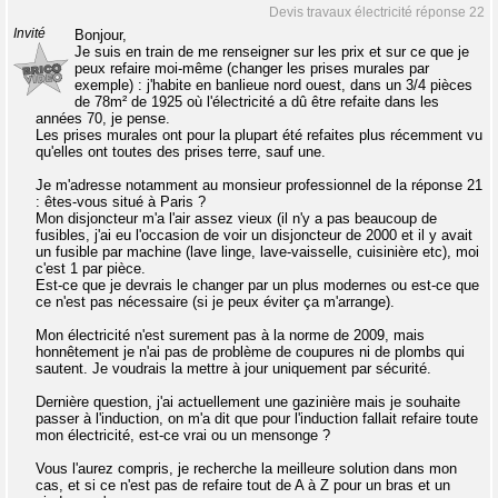
Devis travaux électricité réponse 22
Invité
Bonjour,
Je suis en train de me renseigner sur les prix et sur ce que je
peux refaire moi-même (changer les prises murales par
exemple) : j'habite en banlieue nord ouest, dans un 3/4 pièces
de 78m² de 1925 où l'électricité a dû être refaite dans les
années 70, je pense.
Les prises murales ont pour la plupart été refaites plus récemment vu
qu'elles ont toutes des prises terre, sauf une.
Je m'adresse notamment au monsieur professionnel de la réponse 21
: êtes-vous situé à Paris ?
Mon disjoncteur m'a l'air assez vieux (il n'y a pas beaucoup de
fusibles, j'ai eu l'occasion de voir un disjoncteur de 2000 et il y avait
un fusible par machine (lave linge, lave-vaisselle, cuisinière etc), moi
c'est 1 par pièce.
Est-ce que je devrais le changer par un plus modernes ou est-ce que
ce n'est pas nécessaire (si je peux éviter ça m'arrange).
Mon électricité n'est surement pas à la norme de 2009, mais
honnêtement je n'ai pas de problème de coupures ni de plombs qui
sautent. Je voudrais la mettre à jour uniquement par sécurité.
Dernière question, j'ai actuellement une gazinière mais je souhaite
passer à l'induction, on m'a dit que pour l'induction fallait refaire toute
mon électricité, est-ce vrai ou un mensonge ?
Vous l'aurez compris, je recherche la meilleure solution dans mon
cas, et si ce n'est pas de refaire tout de A à Z pour un bras et un