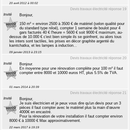
20 avril 2012 à 00:02
Devis travaux électricité réponse 19
Invité
Bonjour,
150 m² = environ 2500 à 3500 € de matériel (selon qualité pour
du standard type niloé), compter 1 semaine de boulot pour 4
gars facturés 40 € l'heure = 5600 € soit 9000 € maximum, au-
dessus de 10.000 € c'est bien simple ils se goinfrent, ou alors tous
les inters sont tactiles, les prises en décor graphite argenté du
kamtchatka, et les lampes à induction...
09 janvier 2013 à 23:15
Devis travaux électricité réponse 20
Invité
Bonjour.
En moyenne pour une rénovation complète pour 100 m² il faut
compter entre 8000 et 10000 euros HT, plus 5.5% de TVA.
01 mars 2014 à 20:39
Devis travaux électricité réponse 21
Invité
Bonjour,
Je suis électricien et je peux vous dire qu'un devis pour un 3
pièces il faut compter avec le matériel plus la main d’œuvre
4000€ en encastré.
Pour la rénovation de votre installation il faut compter environ
8000 € à 10000 € Max approximativement.
22 mars 2017 à 19:19