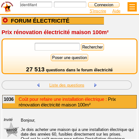
S'inscrire
Aide
FORUM ÉLECTRICITÉ
Prix rénovation électricité maison 100m²
27 513
questions dans le
forum électricité
Liste des questions
1036
Coût pour refaire une installation électrique :
Prix
rénovation électricité maison 100m²
Invité
Bonjour,
Je dois acheter une maison qui a une installation électrique qui
date des années 60, fusibles directement sur les prises.
Quel est le coût moyen pour refaire l'installation électrique