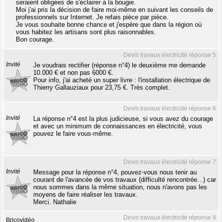
seraient obligées de s'éclairer à la bougie.
Moi j'ai pris la décision de faire moi-même en suivant les conseils de
professionnels sur Internet. Je refais pièce par pièce.
Je vous souhaite bonne chance et j'espère que dans la région où
vous habitez les artisans sont plus raisonnables.
Bon courage.
Devis travaux électricité réponse 5
Invité
Je voudrais rectifier (réponse n°4) le deuxième me demande
10.000 € et non pas 6000 €.
Pour info, j'ai acheté un super livre : l'installation électrique de
Thierry Gallauziaux pour 23,75 €. Très complet.
Devis travaux électricité réponse 6
Invité
La réponse n°4 est la plus judicieuse, si vous avez du courage
et avec un minimum de connaissances en électricité, vous
pouvez le faire vous-même.
Devis travaux électricité réponse 7
Invité
Message pour la réponse n°4, pouvez-vous nous tenir au
courant de l'avancée de vos travaux (difficulté rencontrée...) car
nous sommes dans la même situation, nous n'avons pas les
moyens de faire réaliser les travaux.
Merci. Nathalie
Devis travaux électricité réponse 8
Bricovidéo