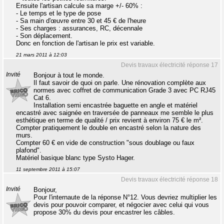
Ensuite l'artisan calcule sa marge +/- 60% :
- Le temps et le type de pose
- Sa main d'œuvre entre 30 et 45 € de l'heure
- Ses charges : assurances, RC, décennale
- Son déplacement.
Donc en fonction de l'artisan le prix est variable.
21 mars 2011 à 12:03
Devis travaux électricité réponse 17
Invité
Bonjour à tout le monde.
Il faut savoir de quoi on parle. Une rénovation complète aux
normes avec coffret de communication Grade 3 avec PC RJ45
Cat 6.
Installation semi encastrée baguette en angle et matériel
encastré avec saignée en traversée de panneaux me semble le plus
esthétique en terme de qualité / prix revient à environ 75 € le m².
Compter pratiquement le double en encastré selon la nature des
murs.
Compter 60 € en vide de construction "sous doublage ou faux
plafond".
Matériel basique blanc type Systo Hager.
11 septembre 2011 à 15:07
Devis travaux électricité réponse 18
Invité
Bonjour,
Pour l'internaute de la réponse N°12. Vous devriez multiplier les
devis pour pouvoir comparer, et négocier avec celui qui vous
propose 30% du devis pour encastrer les câbles.