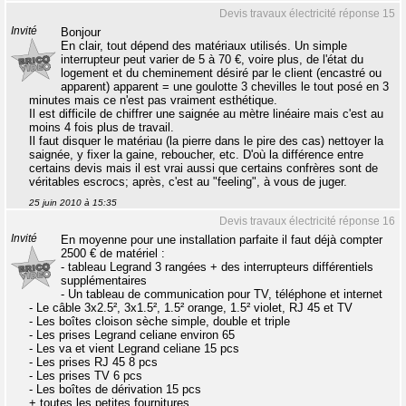
Devis travaux électricité réponse 15
Invité
Bonjour
En clair, tout dépend des matériaux utilisés. Un simple
interrupteur peut varier de 5 à 70 €, voire plus, de l'état du
logement et du cheminement désiré par le client (encastré ou
apparent) apparent = une goulotte 3 chevilles le tout posé en 3
minutes mais ce n'est pas vraiment esthétique.
Il est difficile de chiffrer une saignée au mètre linéaire mais c'est au
moins 4 fois plus de travail.
Il faut disquer le matériau (la pierre dans le pire des cas) nettoyer la
saignée, y fixer la gaine, reboucher, etc. D'où la différence entre
certains devis mais il est vrai aussi que certains confrères sont de
véritables escrocs; après, c'est au "feeling", à vous de juger.
25 juin 2010 à 15:35
Devis travaux électricité réponse 16
Invité
En moyenne pour une installation parfaite il faut déjà compter
2500 € de matériel :
- tableau Legrand 3 rangées + des interrupteurs différentiels
supplémentaires
- Un tableau de communication pour TV, téléphone et internet
- Le câble 3x2.5², 3x1.5², 1.5² orange, 1.5² violet, RJ 45 et TV
- Les boîtes cloison sèche simple, double et triple
- Les prises Legrand celiane environ 65
- Les va et vient Legrand celiane 15 pcs
- Les prises RJ 45 8 pcs
- Les prises TV 6 pcs
- Les boîtes de dérivation 15 pcs
+ toutes les petites fournitures.