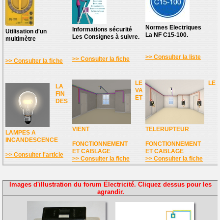
Normes Electriques
Informations sécurité
Utilisation d'un
La NF C15-100.
Les Consignes à suivre.
multimètre
>> Consulter la liste
>> Consulter la fiche
>> Consulter la fiche
LE
LE
LA
VA
FIN
ET
DES
VIENT
TELERUPTEUR
LAMPES A
INCANDESCENCE
FONCTIONNEMENT
FONCTIONNEMENT
ET CABLAGE
ET CABLAGE
>> Consulter l'article
>> Consulter la fiche
>> Consulter la fiche
Images d'illustration du forum Électricité. Cliquez dessus pour les
agrandir.