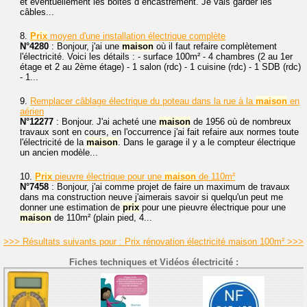
et éventuellement les boites d encastrement. Je vais garder les
câbles...
8.
Prix
moyen d'une installation électrique complète
N°4280
: Bonjour, j'ai une
maison
où il faut refaire complètement
l'électricité. Voici les détails : - surface 100m² - 4 chambres (2 au 1er
étage et 2 au 2ème étage) - 1 salon (rdc) - 1 cuisine (rdc) - 1 SDB (rdc)
- 1...
9.
Remplacer câblage électrique du poteau dans la rue à la
maison
en
aérien
N°12277
: Bonjour. J'ai acheté une
maison
de 1956 où de nombreux
travaux sont en cours, en l'occurrence j'ai fait refaire aux normes toute
l'électricité de la
maison
. Dans le garage il y a le compteur électrique
un ancien modèle...
10.
Prix
pieuvre électrique pour une
maison
de 110m²
N°7458
: Bonjour, j'ai comme projet de faire un maximum de travaux
dans ma construction neuve j'aimerais savoir si quelqu'un peut me
donner une estimation de
prix
pour une pieuvre électrique pour une
maison
de 110m² (plain pied, 4...
>>> Résultats suivants pour : Prix rénovation électricité maison 100m² >>>
Fiches techniques et Vidéos électricité :