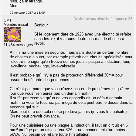
pied, ça m'arrange.
Merci.
25 octobre 2017 à 13:00
Devis travaux électricité réponse 23
CMT
Membre inscrit
Bonjour
Si le logement date de 1925 avec une électricité refaite
dans les 70, il y a sans doute pas mal de choses à
revoir.
11 464 messages
A minima une mise en sécurité, mais sans doute un certain nombre
de choses à ajouter, par exemple prévoir des circuits spécialisés pour
l'électro-ménager qu'on trouve de nos jours : plaque à induction, four,
lave-linge, sèche-linge, lave-vaisselle.
Il est probable qu'il n'y a pas de protection différentiel 30mA pour
assurer la sécurité des personnes.
Ce n'est pas parce-que vous n'avez pas eu de problèmes jusqu'à ce
jour que vous n'en aurez pas un demain matin.
Il suffit par exemple qu'un de vos appareils ait un défaut demain
matin, si vous le touchez par mégarde cela peut être le décès dans la
seconde qui suit.
Mais peut-être que cela ne se produira jamais (je vous le souhaite).
On ne peut prévoir d'avance.
Pour une cuisinière ou une plaque à induction, il faut un circuit en 6
mm² protégé par un disjoncteur 32A et un abonnement d'au moins
6kVA. Nul besoin de refaire toute l'installation.