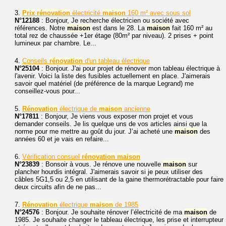
3.
Prix
rénovation
électricité
maison
160 m² avec sous sol
N°12188
: Bonjour, Je recherche électricien ou société avec
références. Notre
maison
est dans le 28. La
maison
fait 160 m² au
total rez de chaussée +1er étage (80m² par niveau). 2 prises + point
lumineux par chambre. Le...
4.
Conseils
rénovation
d'un tableau électrique
N°25104
: Bonjour. J'ai pour projet de rénover mon tableau électrique à
l'avenir. Voici la liste des fusibles actuellement en place. J'aimerais
savoir quel matériel (de préférence de la marque Legrand) me
conseillez-vous pour...
5.
Rénovation
électrique de
maison
ancienne
N°17811
: Bonjour, Je viens vous exposer mon projet et vous
demander conseils. Je lis quelque uns de vos articles ainsi que la
norme pour me mettre au goût du jour. J’ai acheté une
maison
des
années 60 et je vais en refaire...
6.
Vérification consuel
rénovation
maison
N°23839
: Bonsoir à vous. Je rénove une nouvelle
maison
sur
plancher hourdis intégral. J'aimerais savoir si je peux utiliser des
câbles 5G1,5 ou 2,5 en utilisant de la gaine thermorétractable pour faire
deux circuits afin de ne pas...
7.
Rénovation
électrique
maison
de 1985
N°24576
: Bonjour. Je souhaite rénover l’électricité de ma
maison
de
1985. Je souhaite changer le tableau électrique, les prise et interrupteur