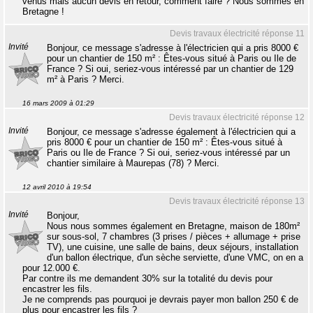
venus mais aucun devis en retour, comment faire ? Nous sommes en
Bretagne !
Devis travaux électricité réponse 11
Invité
Bonjour, ce message s'adresse à l'électricien qui a pris 8000 €
pour un chantier de 150 m² : Êtes-vous situé à Paris ou Ile de
France ? Si oui, seriez-vous intéressé par un chantier de 129
m² à Paris ? Merci.
16 mars 2009 à 01:29
Devis travaux électricité réponse 12
Invité
Bonjour, ce message s'adresse également à l'électricien qui a
pris 8000 € pour un chantier de 150 m² : Êtes-vous situé à
Paris ou Ile de France ? Si oui, seriez-vous intéressé par un
chantier similaire à Maurepas (78) ? Merci.
12 avril 2010 à 19:54
Devis travaux électricité réponse 13
Invité
Bonjour,
Nous nous sommes également en Bretagne, maison de 180m²
sur sous-sol, 7 chambres (3 prises / pièces + allumage + prise
TV), une cuisine, une salle de bains, deux séjours, installation
d'un ballon électrique, d'un sèche serviette, d'une VMC, on en a
pour 12.000 €.
Par contre ils me demandent 30% sur la totalité du devis pour
encastrer les fils.
Je ne comprends pas pourquoi je devrais payer mon ballon 250 € de
plus pour encastrer les fils ?