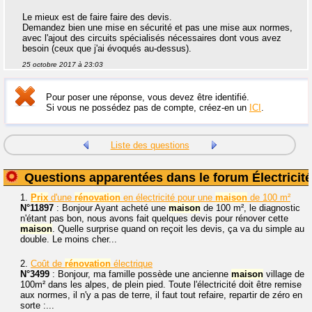
Le mieux est de faire faire des devis.
Demandez bien une mise en sécurité et pas une mise aux normes,
avec l'ajout des circuits spécialisés nécessaires dont vous avez
besoin (ceux que j'ai évoqués au-dessus).
25 octobre 2017 à 23:03
Pour poser une réponse, vous devez être identifié.
Si vous ne possédez pas de compte, créez-en un
ICI
.
Liste des questions
Questions apparentées dans le forum Électricité
1.
Prix
d'une
rénovation
en électricité pour une
maison
de 100 m²
N°11897
: Bonjour Ayant acheté une
maison
de 100 m², le diagnostic
n'étant pas bon, nous avons fait quelques devis pour rénover cette
maison
. Quelle surprise quand on reçoit les devis, ça va du simple au
double. Le moins cher...
2.
Coût de
rénovation
électrique
N°3499
: Bonjour, ma famille possède une ancienne
maison
village de
100m² dans les alpes, de plein pied. Toute l'électricité doit être remise
aux normes, il n'y a pas de terre, il faut tout refaire, repartir de zéro en
sorte :...