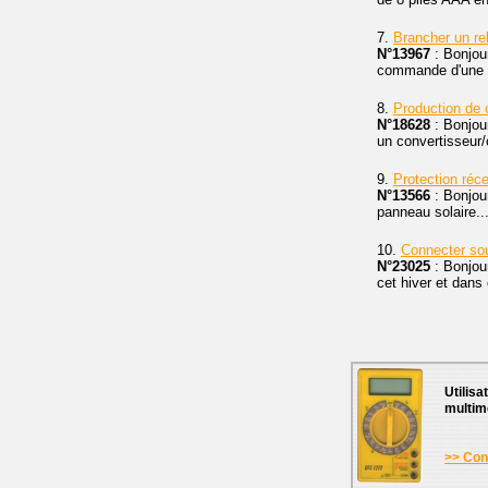
7.
Brancher un re
N°13967
: Bonjou
commande d'une ve
8.
Production de
N°18628
: Bonjour
un convertisseur/
9.
Protection réce
N°13566
: Bonjour
panneau solaire...
10.
Connecter sou
N°23025
: Bonjou
cet hiver et dans 
Utilisa
multim
>> Cons