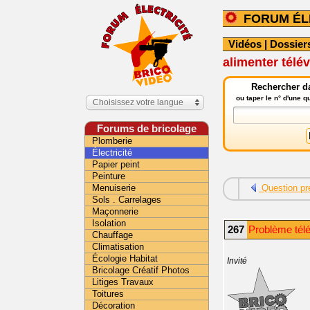
FORUM ÉL
Vidéos
|
Dossier
alimenter télév
Rechercher da
ou taper le n° d'une 
Choisissez votre langue
Forums de bricolage
Plomberie
Électricité
Papier peint
Peinture
Menuiserie
Question pr
Sols . Carrelages
Maçonnerie
Isolation
267
Problème télé
Chauffage
Climatisation
Écologie Habitat
Invité
Bricolage Créatif Photos
Litiges Travaux
Toitures
Décoration