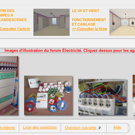
 FIN DES
LE VA ET VIENT
MPES A
CANDESCENCE
FONCTIONNEMENT
ET CABLAGE
Consulter l'article
>> Consulter la fiche
Images d'illustration du forum Électricité. Cliquez dessus pour les ag
Liste des questions
Aide
écédente
Question suivante