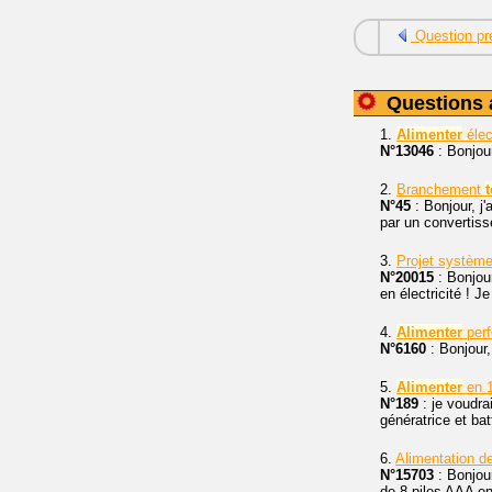
Question pr
Questions 
1.
Alimenter
élec
N°13046
: Bonjou
2.
Branchement
t
N°45
: Bonjour, j'
par un convertisse
3.
Projet système
N°20015
: Bonjour
en électricité ! J
4.
Alimenter
perf
N°6160
: Bonjour,
5.
Alimenter
en 1
N°189
: je voudra
génératrice et ba
6.
Alimentation d
N°15703
: Bonjou
de 8 piles AAA e