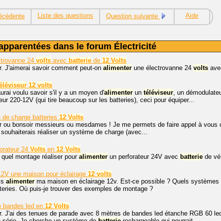
Liste des questions
Aide
écédente
Question suivante
apparentées dans le forum Électricité
trovanne 24
volts
avec
batterie
de
12
Volts
r. J'aimerai savoir comment peut-on
alimenter
une électrovanne 24
volts
ave
éléviseur
12
volts
aurai voulu savoir s'il y a un moyen d'
alimenter
un
téléviseur
, un démodulateu
ur 220-12V (qui tire beaucoup sur les batteries), ceci pour équiper...
 de charge batteries
12
Volts
 ou bonsoir messieurs ou mesdames ! Je me permets de faire appel à vous car 
e souhaiterais réaliser un système de charge (avec...
orateur 24
Volts
en
12
Volts
 quel montage réaliser pour
alimenter
un perforateur 24V avec
batterie
de vé
2V une maison pour éclairage
12
volts
is
alimenter
ma maison en éclairage 12v. Est-ce possible ? Quels systèmes pe
tteries. Où puis-je trouver des exemples de montage ?
e bandes led en
12
Volts
r. J'ai des tenues de parade avec 8 mètres de bandes led étanche RGB 60 led
n série. Je cherche un système de
batterie
rechargeable qui pourrait...