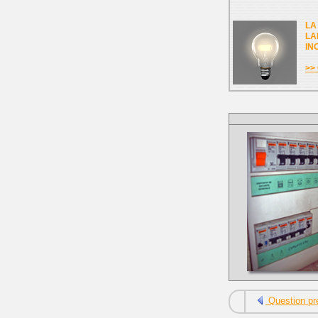
LA
LA
IN
>> 
Question pr