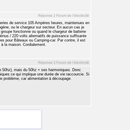
Réponse 2 Forum de l’électricité
eries de service 105 Ampères heures, maintenues en
trogène, ou le chargeur sur secteur. En aucun cas je
e groupe fonctionne ou quand le chargeur de batterie
ntinus / 220 volts alternatifs de puissance suffisante
s pour Bâteaux ou Camping-car. Par contre, il est
e à la maison. Cordialement.
Réponse 3 Forum de l’électricité
de 50hz), mais du 50hz + ses harmoniques. Donc
niques ce qui implique une durée de vie raccourcie. Si
 de problème, car alimentation à découpage.