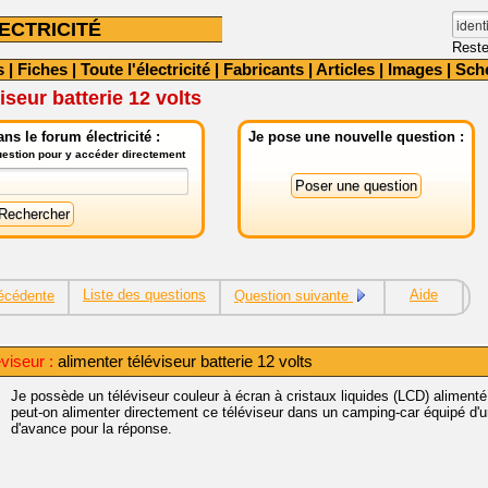
ECTRICITÉ
Reste
s
|
Fiches
|
Toute l'électricité
|
Fabricants
|
Articles
|
Images
|
Sch
iseur batterie 12 volts
ns le forum électricité :
Je pose une nouvelle question :
question pour y accéder directement
Liste des questions
Aide
écédente
Question suivante
viseur :
alimenter téléviseur batterie 12 volts
Je possède un téléviseur couleur à écran à cristaux liquides (LCD) alimenté
peut-on alimenter directement ce téléviseur dans un camping-car équipé d'
d'avance pour la réponse.