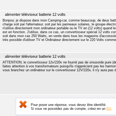
alimenter téléviseur batterie 12 volts
Bonjour, je dispose dans mon Camping-car, comme beaucoup, de deux batt
charge soit par l'alternateur, soit par les panneaux solaires, le groupe élec
n'utilise directement mon ordinateur portable ou le TV en (12 volts) quand l
est en fonction. J'utilise, dans ce cas, un convertisseur spécial 12 volts co
soit dans mon cas 250 Watts, en vente dans tous les magasins d'accessoire
très possible d'utiliser TV et Ordinateur directement sur le 220 Volts comm
alimenter téléviseur batterie 12 volts
ATTENTION, le convertisseur 12v/220v ne fournit pas de sinusoïde pure (
faites attention à vos transformateurs puisqu'ils n'apprécient pas les harmo
vous branchez un ordinateur sur le convertisseur 12V/220v, il n'y aura pas
Pour poser une réponse, vous devez être identifié.
Si vous ne possédez pas de compte, créez-en un
ICI
.