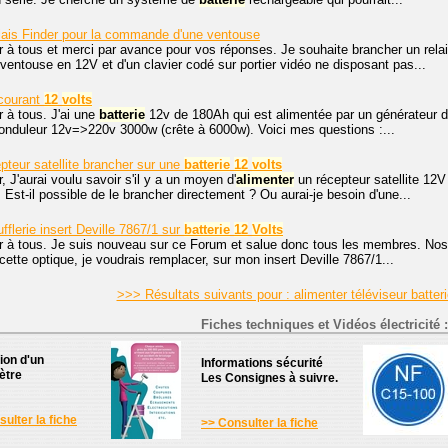
lais Finder pour la commande d'une ventouse
r à tous et merci par avance pour vos réponses. Je souhaite brancher un rela
ntouse en 12V et d'un clavier codé sur portier vidéo ne disposant pas...
 courant
12
volts
 à tous. J'ai une
batterie
12v de 180Ah qui est alimentée par un générateur d
onduleur 12v=>220v 3000w (crête à 6000w). Voici mes questions :...
pteur satellite brancher sur une
batterie
12
volts
, J'aurai voulu savoir s'il y a un moyen d'
alimenter
un récepteur satellite 12
 Est-il possible de le brancher directement ? Ou aurai-je besoin d'une...
fflerie insert Deville 7867/1 sur
batterie
12
Volts
r à tous. Je suis nouveau sur ce Forum et salue donc tous les membres. Nos 
cette optique, je voudrais remplacer, sur mon insert Deville 7867/1...
>>> Résultats suivants pour : alimenter téléviseur batter
Fiches techniques et Vidéos électricité :
tion d'un
Informations sécurité
ètre
Les Consignes à suivre.
ulter la fiche
>> Consulter la fiche