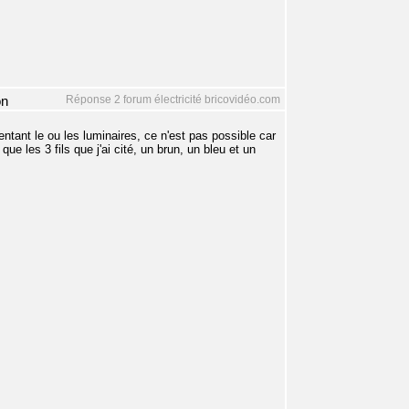
Réponse 2 forum électricité bricovidéo.com
on
entant le ou les luminaires, ce n'est pas possible car
que les 3 fils que j'ai cité, un brun, un bleu et un