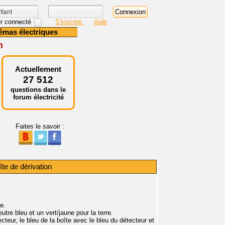
r connecté
S'inscrire
Aide
émas électriques
n
Actuellement
27 512
questions dans le
forum électricité
Faites le savoir :
te de dérivation
e.
utre bleu et un vert/jaune pour la terre.
ecteur, le bleu de la boîte avec le bleu du détecteur et