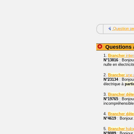
Question pr
Questions 
1.
Brancher
inter
N°13816
: Bonjour
nulle en électrici
2.
Brancher
une 
N°23134
: Bonjour
électrique à
parti
3.
Brancher
déte
N°19765
: Bonjour
incompréhensible. 
4.
Brancher
déte
N°4619
: Bonjou
5.
Brancher
halo
N°8089
: Bonjour,