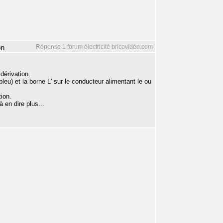
Réponse 1 forum électricité bricovidéo.com
on
 dérivation.
leu) et la borne L' sur le conducteur alimentant le ou
tion.
 en dire plus...