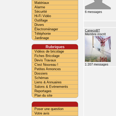
Matériaux
Alarme
Sécurité
6 messages
Hi-Fi Vidéo
Outillage
Divers
Électroménager
CanecoBT
Téléphonie
Membre inscrit
Jardinage
Rubriques
Vidéos de bricolage
Fiches Bricolage
Devis Travaux
C'est Nouveau !
1 207 messages
Petites Annonces
Dossiers
Schémas
Liens & Annuaires
Salons & Evènements
Reportages
Plan du site
Poser une question
Votre avis