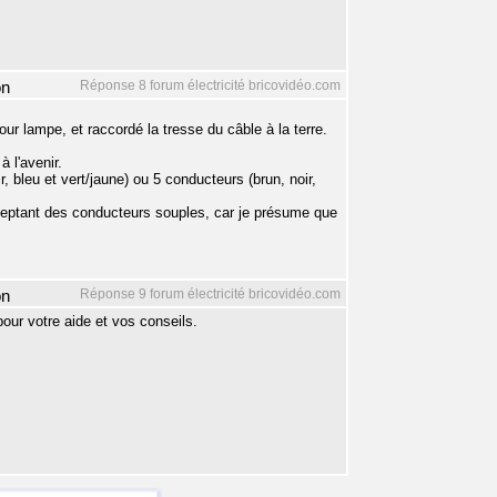
Réponse 8 forum électricité bricovidéo.com
on
tour lampe, et raccordé la tresse du câble à la terre.
 l'avenir.
, bleu et vert/jaune) ou 5 conducteurs (brun, noir,
ceptant des conducteurs souples, car je présume que
.
Réponse 9 forum électricité bricovidéo.com
on
pour votre aide et vos conseils.