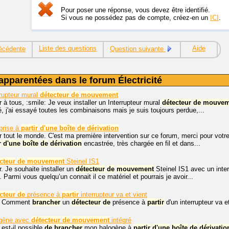
Pour poser une réponse, vous devez être identifié.
Si vous ne possédez pas de compte, créez-en un
ICI
.
Liste des questions
Aide
écédente
Question suivante
apparentées dans le forum Électricité
rupteur mural
détecteur
de
mouvement
 à tous, :smile: Je veux installer un Interrupteur mural
détecteur
de
mouvem
té, j'ai essayé toutes les combinaisons mais je suis toujours perdue,...
prise à
partir
d'une
boîte
de
dérivation
 tout le monde. C'est ma première intervention sur ce forum, merci pour votre
r
d'une
boîte
de
dérivation
encastrée, très chargée en fil et dans...
cteur
de
mouvement
Steinel IS1
. Je souhaite installer un
détecteur
de
mouvement
Steinel IS1 avec un inter
Parmi vous quelqu’un connait il ce matériel et pourrais je avoir...
cteur
de
présence à
partir
interrupteur va et vient
r. Comment
brancher
un
détecteur
de
présence à
partir
d'un interrupteur va e
gène avec
détecteur
de
mouvement
intégré
 est-il possible
de
brancher
mon halogène à
partir
d'une
boîte
de
dérivatio