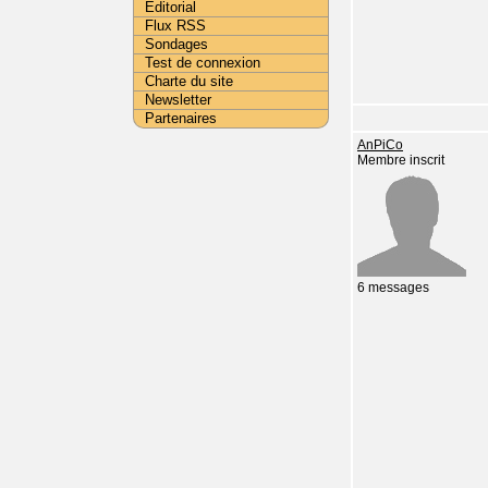
Editorial
Flux RSS
Sondages
Test de connexion
Charte du site
Newsletter
Partenaires
AnPiCo
Membre inscrit
6 messages