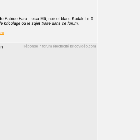
o Patrice Faro. Leica M6, noir et blanc Kodak Tri-X.
e bricolage ou le sujet traité dans ce forum.
aro
Réponse 7 forum électricité bricovidéo.com
on