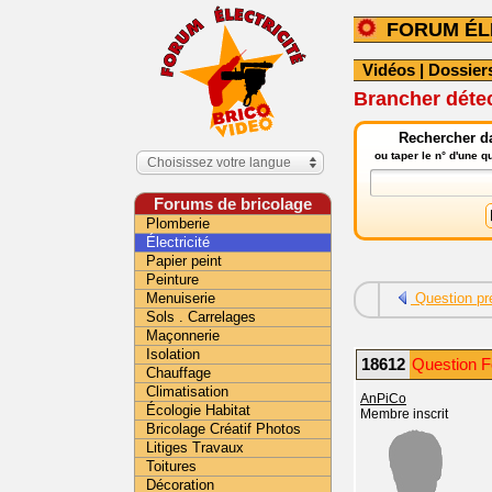
FORUM ÉL
Vidéos
|
Dossier
Brancher détec
Rechercher da
ou taper le n° d'une 
Choisissez votre langue
Forums de bricolage
Plomberie
Électricité
Papier peint
Peinture
Menuiserie
Question pr
Sols . Carrelages
Maçonnerie
Isolation
18612
Question Fo
Chauffage
Climatisation
AnPiCo
Écologie Habitat
Membre inscrit
Bricolage Créatif Photos
Litiges Travaux
Toitures
Décoration