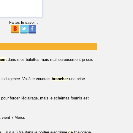
Faites le savoir :
ent
dans mes toilettes mais malheureusement je suis
 indulgence. Voilà je voudrais
brancher
une prise
 pour forcer l'éclairage, mais le schémas fournis est
t vient ? Merci.
n
... il y a 3 fils dans le boîtier électrique
de
l'halogène.