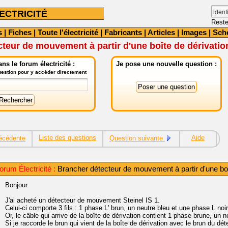
ECTRICITÉ
Reste
s
|
Fiches
|
Toute l'électricité
|
Fabricants
|
Articles
|
Images
|
Sch
teur de mouvement à partir d'une boîte de dérivatio
ns le forum électricité :
Je pose une nouvelle question :
question pour y accéder directement
Liste des questions
Aide
écédente
Question suivante
rum Électricité :
Brancher détecteur de mouvement à partir d'une boî
Bonjour.
J'ai acheté un détecteur de mouvement Steinel IS 1.
Celui-ci comporte 3 fils : 1 phase L' brun, un neutre bleu et une phase L noir
Or, le câble qui arrive de la boîte de dérivation contient 1 phase brune, un ne
Si je raccorde le brun qui vient de la boîte de dérivation avec le brun du dét