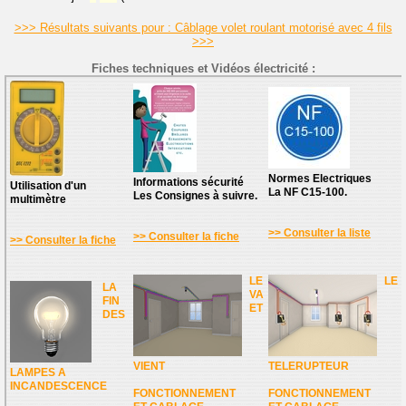
>>> Résultats suivants pour : Câblage volet roulant motorisé avec 4 fils
>>>
Fiches techniques et Vidéos électricité :
Normes Electriques
Informations sécurité
Utilisation d'un
La NF C15-100.
Les Consignes à suivre.
multimètre
>> Consulter la liste
>> Consulter la fiche
>> Consulter la fiche
LE
LE
LA
VA
FIN
ET
DES
VIENT
TELERUPTEUR
LAMPES A
INCANDESCENCE
FONCTIONNEMENT
FONCTIONNEMENT