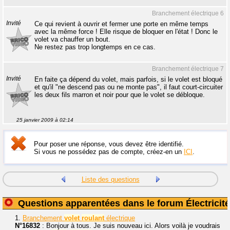
Branchement électrique 6
Invité
Ce qui revient à ouvrir et fermer une porte en même temps
avec la même force ! Elle risque de bloquer en l'état ! Donc le
volet va chauffer un bout.
Ne restez pas trop longtemps en ce cas.
Branchement électrique 7
Invité
En faite ça dépend du volet, mais parfois, si le volet est bloqué
et qu'il "ne descend pas ou ne monte pas", il faut court-circuiter
les deux fils marron et noir pour que le volet se débloque.
25 janvier 2009 à 02:14
Pour poser une réponse, vous devez être identifié.
Si vous ne possédez pas de compte, créez-en un
ICI
.
Liste des questions
Questions apparentées dans le forum Électricité
1.
Branchement
volet
roulant
électrique
N°16832
: Bonjour à tous. Je suis nouveau ici. Alors voilà je voudrais