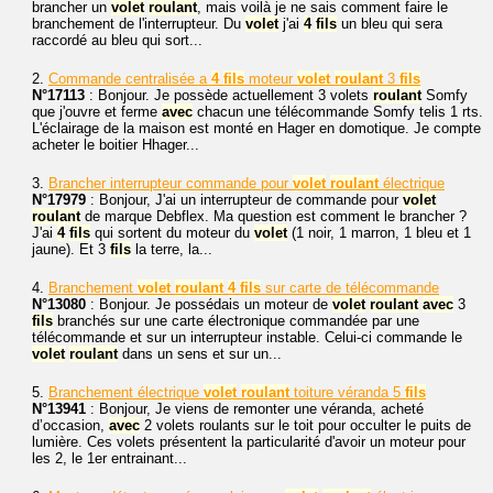
brancher un
volet
roulant
, mais voilà je ne sais comment faire le
branchement de l'interrupteur. Du
volet
j'ai
4
fils
un bleu qui sera
raccordé au bleu qui sort...
2.
Commande centralisée a
4
fils
moteur
volet
roulant
3
fils
N°17113
: Bonjour. Je possède actuellement 3 volets
roulant
Somfy
que j'ouvre et ferme
avec
chacun une télécommande Somfy telis 1 rts.
L'éclairage de la maison est monté en Hager en domotique. Je compte
acheter le boitier Hhager...
3.
Brancher interrupteur commande pour
volet
roulant
électrique
N°17979
: Bonjour, J'ai un interrupteur de commande pour
volet
roulant
de marque Debflex. Ma question est comment le brancher ?
J'ai
4
fils
qui sortent du moteur du
volet
(1 noir, 1 marron, 1 bleu et 1
jaune). Et 3
fils
la terre, la...
4.
Branchement
volet
roulant
4
fils
sur carte de télécommande
N°13080
: Bonjour. Je possédais un moteur de
volet
roulant
avec
3
fils
branchés sur une carte électronique commandée par une
télécommande et sur un interrupteur instable. Celui-ci commande le
volet
roulant
dans un sens et sur un...
5.
Branchement électrique
volet
roulant
toiture véranda 5
fils
N°13941
: Bonjour, Je viens de remonter une véranda, acheté
d’occasion,
avec
2 volets roulants sur le toit pour occulter le puits de
lumière. Ces volets présentent la particularité d'avoir un moteur pour
les 2, le 1er entrainant...