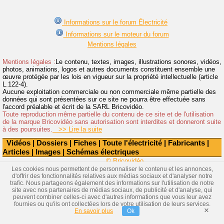
Informations sur le forum Électricité
Informations sur le moteur du forum
Mentions légales
Mentions légales :
Le contenu, textes, images, illustrations sonores, vidéos,
photos, animations, logos et autres documents constituent ensemble une
œuvre protégée par les lois en vigueur sur la propriété intellectuelle (article
L.122-4).
Aucune exploitation commerciale ou non commerciale même partielle des
données qui sont présentées sur ce site ne pourra être effectuée sans
l'accord préalable et écrit de la SARL Bricovidéo.
Toute reproduction même partielle du contenu de ce site et de l'utilisation
de la marque Bricovidéo sans autorisation sont interdites et donneront suite
à des poursuites.
>> Lire la suite
Vidéos
|
Dossiers
|
Fiches
|
Toute l'électricité
|
Fabricants
|
Articles
|
Images
|
Schémas électriques
© Bricovidéo
Les cookies nous permettent de personnaliser le contenu et les annonces,
d'offrir des fonctionnalités relatives aux médias sociaux et d'analyser notre
trafic. Nous partageons également des informations sur l'utilisation de notre
site avec nos partenaires de médias sociaux, de publicité et d'analyse, qui
peuvent combiner celles-ci avec d'autres informations que vous leur avez
fournies ou qu'ils ont collectées lors de votre utilisation de leurs services.
×
En savoir plus
Ok