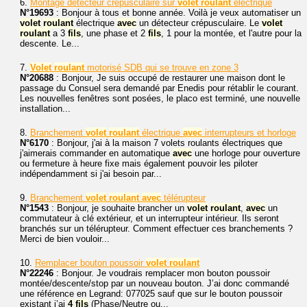
6.
Montage détecteur crépusculaire sur
volet
roulant
électrique
N°19693
: Bonjour à tous et bonne année. Voilà je veux automatiser un
volet
roulant
électrique
avec
un détecteur crépusculaire. Le
volet
roulant
a 3
fils
, une phase et 2
fils
, 1 pour la montée, et l'autre pour la
descente. Le...
7.
Volet
roulant
motorisé SDB qui se trouve en zone 3
N°20688
: Bonjour, Je suis occupé de restaurer une maison dont le
passage du Consuel sera demandé par Enedis pour rétablir le courant.
Les nouvelles fenêtres sont posées, le placo est terminé, une nouvelle
installation...
8.
Branchement
volet
roulant
électrique
avec
interrupteurs et horloge
N°6170
: Bonjour, j'ai à la maison 7 volets roulants électriques que
j'aimerais commander en automatique
avec
une horloge pour ouverture
ou fermeture à heure fixe mais également pouvoir les piloter
indépendamment si j'ai besoin par...
9.
Branchement
volet
roulant
avec
télérupteur
N°1543
: Bonjour, je souhaite brancher un
volet
roulant
,
avec
un
commutateur à clé extérieur, et un interrupteur intérieur. Ils seront
branchés sur un télérupteur. Comment effectuer ces branchements ?
Merci de bien vouloir...
10.
Remplacer bouton poussoir
volet
roulant
N°22246
: Bonjour. Je voudrais remplacer mon bouton poussoir
montée/descente/stop par un nouveau bouton. J’ai donc commandé
une référence en Legrand: 077025 sauf que sur le bouton poussoir
existant j’ai
4
fils
(Phase/Neutre ou...