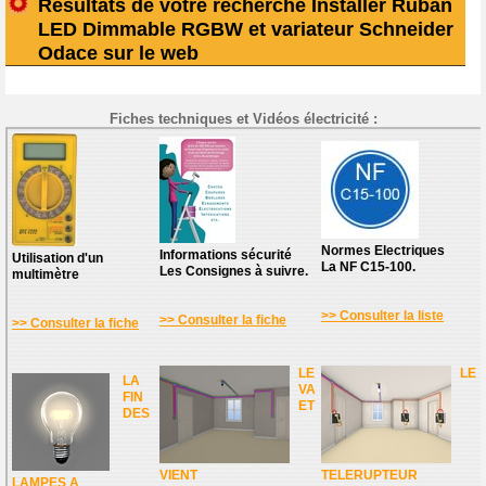
Résultats de votre recherche Installer Ruban
LED Dimmable RGBW et variateur Schneider
Odace sur le web
Fiches techniques et Vidéos électricité :
Normes Electriques
Informations sécurité
Utilisation d'un
La NF C15-100.
Les Consignes à suivre.
multimètre
>> Consulter la liste
>> Consulter la fiche
>> Consulter la fiche
LE
LE
LA
VA
FIN
ET
DES
VIENT
TELERUPTEUR
LAMPES A