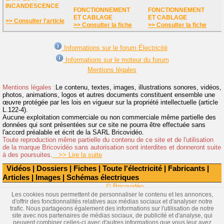
INCANDESCENCE
FONCTIONNEMENT
FONCTIONNEMENT
ET CABLAGE
ET CABLAGE
>> Consulter l'article
>> Consulter la fiche
>> Consulter la fiche
Informations sur le forum Électricité
Informations sur le moteur du forum
Mentions légales
Mentions légales :
Le contenu, textes, images, illustrations sonores, vidéos,
photos, animations, logos et autres documents constituent ensemble une
œuvre protégée par les lois en vigueur sur la propriété intellectuelle (article
L.122-4).
Aucune exploitation commerciale ou non commerciale même partielle des
données qui sont présentées sur ce site ne pourra être effectuée sans
l'accord préalable et écrit de la SARL Bricovidéo.
Toute reproduction même partielle du contenu de ce site et de l'utilisation
de la marque Bricovidéo sans autorisation sont interdites et donneront suite
à des poursuites.
>> Lire la suite
Vidéos
|
Dossiers
|
Fiches
|
Toute l'électricité
|
Fabricants
|
Articles
|
Images
|
Schémas électriques
© Bricovidéo
Les cookies nous permettent de personnaliser le contenu et les annonces,
d'offrir des fonctionnalités relatives aux médias sociaux et d'analyser notre
trafic. Nous partageons également des informations sur l'utilisation de notre
site avec nos partenaires de médias sociaux, de publicité et d'analyse, qui
peuvent combiner celles-ci avec d'autres informations que vous leur avez