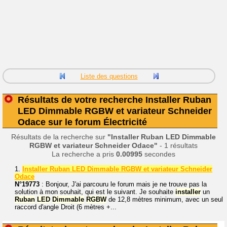
Liste des questions
Résultats de votre recherche Installer Ruban
LED Dimmable RGBW et variateur Schneider
Odace sur le forum Électricité
Résultats de la recherche sur
"Installer Ruban LED Dimmable
RGBW et variateur Schneider Odace"
- 1 résultats
La recherche a pris
0.00995
secondes
1.
Installer Ruban LED Dimmable RGBW et variateur Schneider
Odace
N°19773
: Bonjour, J'ai parcouru le forum mais je ne trouve pas la
solution à mon souhait, qui est le suivant. Je souhaite
installer
un
Ruban
LED
Dimmable
RGBW
de 12,8 mètres minimum, avec un seul
raccord d'angle Droit (6 mètres +...