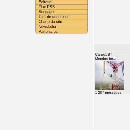
Editorial
Flux RSS
Sondages
Test de connexion
Charte du site
Newsletter
Partenaires
CanecoBT
Membre inscrit
1 207 messages