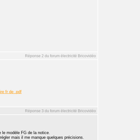
Réponse 2 du forum électricité Bricovidéo
re fr de .pdf
Réponse 3 du forum électricité Bricovidéo
e le modèle FG de la notice.
régler mais il me manque quelques précisions.