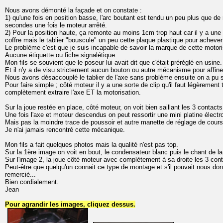
Nous avons démonté la façade et on constate :
1) qu'une fois en position basse, l'arc boutant est tendu un peu plus que de
secondes une fois le moteur arrêté.
2) Pour la position haute, ça remonte au moins 1cm trop haut car il y a une 
coffre mais le tablier "bouscule" un peu cette plaque plastique pour acheve
Le problème c'est que je suis incapable de savoir la marque de cette motoris
Aucune étiquette ou fiche signalétique.
Mon fils se souvient que le poseur lui avait dit que c'était préréglé en usine.
Et il n'y a de visu strictement aucun bouton ou autre mécanisme pour affine
Nous avons désaccouplé le tablier de l'axe sans problème ensuite on a pu so
Pour faire simple ; côté moteur il y a une sorte de clip qu'il faut légèrement 
complètement extraire l'axe ET la motorisation.
Sur la joue restée en place, côté moteur, on voit bien saillant les 3 contacts
Une fois l'axe et moteur descendus on peut ressortir une mini platine élect
Mais pas la moindre trace de poussoir et autre manette de réglage de cours
Je n'ai jamais rencontré cette mécanique.
Mon fils a fait quelques photos mais la qualité n'est pas top.
Sur la 1ère image on voit en bout, le condensateur blanc puis le chant de la 
Sur l'image 2, la joue côté moteur avec complètement à sa droite les 3 cont
Peut-être que quelqu'un connait ce type de montage et s'il pouvait nous do
remercié...
Bien cordialement.
Jean
Pour agrandir les images, cliquez dessus.