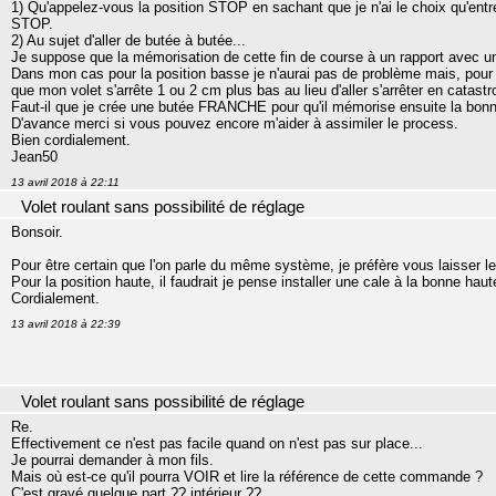
1) Qu'appelez-vous la position STOP en sachant que je n'ai le choix qu'en
STOP.
2) Au sujet d'aller de butée à butée...
Je suppose que la mémorisation de cette fin de course à un rapport avec un 
Dans mon cas pour la position basse je n'aurai pas de problème mais, pour 
que mon volet s'arrête 1 ou 2 cm plus bas au lieu d'aller s'arrêter en cata
Faut-il que je crée une butée FRANCHE pour qu'il mémorise ensuite la bonn
D'avance merci si vous pouvez encore m'aider à assimiler le process.
Bien cordialement.
Jean50
13 avril 2018 à 22:11
Volet roulant sans possibilité de réglage
Bonsoir.
Pour être certain que l'on parle du même système, je préfère vous laisser 
Pour la position haute, il faudrait je pense installer une cale à la bonne haut
Cordialement.
13 avril 2018 à 22:39
Volet roulant sans possibilité de réglage
Re.
Effectivement ce n'est pas facile quand on n'est pas sur place...
Je pourrai demander à mon fils.
Mais où est-ce qu'il pourra VOIR et lire la référence de cette commande ?
C'est gravé quelque part ?? intérieur ??