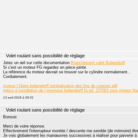
Volet roulant sans possibilité de réglage
Jetez un œil sur cette documentation
Branchement volet Bubendorff
Si c'est un moteur FG regardez en pièce jointe.
La référence du moteur devrait se trouver sur le cylindre normalement...
Cordialement.
moteur f filaire bubendorff reinitialisation des fins de courses.pdf
notice d installation de l inverseur bubendorff fg ref. 227001 pour moteur filai
13 avril 2018 à 06:51
Volet roulant sans possibilité de réglage
Bonsoir.
Merci de votre réponse.
Effectivement l'interrupteur montée / descente me semble (de mémoire) êtr
Je vois globalement les manœuvres successives à réaliser pour parvenir à 