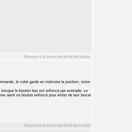
Réponse 8 du forum électricité Bricovidéo
ommande, le volet garde en mémoire la position, sinon
 lorsque le bouton bas est enfoncé par exemple, ce
utres aient un bouton enfoncé pour éviter de leur lancer
Réponse 9 du forum électricité Bricovidéo