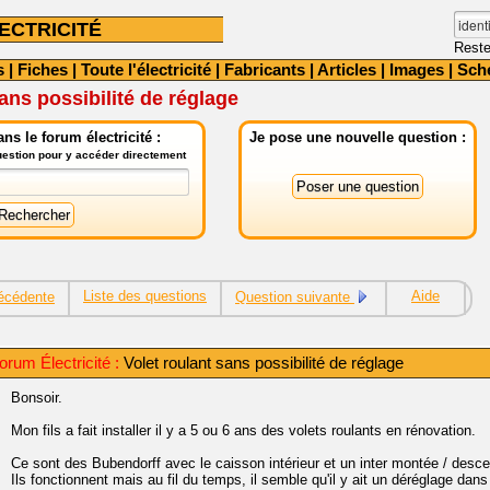
ECTRICITÉ
Reste
s
|
Fiches
|
Toute l'électricité
|
Fabricants
|
Articles
|
Images
|
Sch
ans possibilité de réglage
ns le forum électricité :
Je pose une nouvelle question :
question pour y accéder directement
Liste des questions
Aide
écédente
Question suivante
rum Électricité :
Volet roulant sans possibilité de réglage
Bonsoir.
Mon fils a fait installer il y a 5 ou 6 ans des volets roulants en rénovation.
Ce sont des Bubendorff avec le caisson intérieur et un inter montée / desce
Ils fonctionnent mais au fil du temps, il semble qu'il y ait un déréglage dans