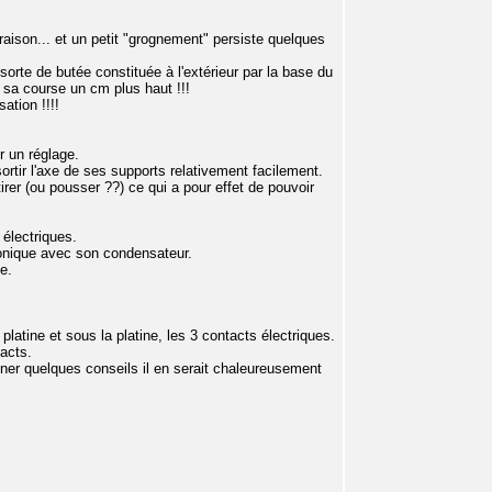
 raison... et un petit "grognement" persiste quelques
sorte de butée constituée à l'extérieur par la base du
r sa course un cm plus haut !!!
ation !!!!
r un réglage.
rtir l'axe de ses supports relativement facilement.
tirer (ou pousser ??) ce qui a pour effet de pouvoir
 électriques.
ronique avec son condensateur.
e.
platine et sous la platine, les 3 contacts électriques.
acts.
nner quelques conseils il en serait chaleureusement