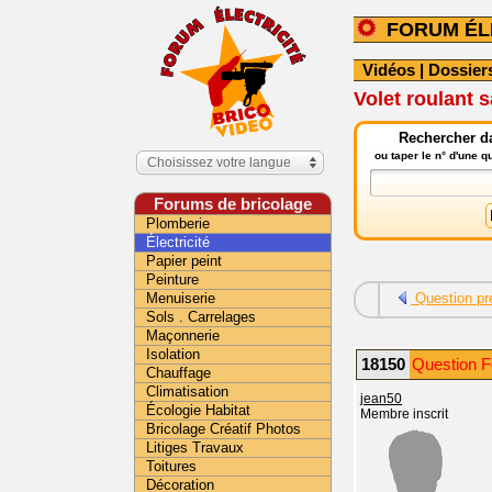
FORUM ÉL
Vidéos
|
Dossier
Volet roulant s
Rechercher da
ou taper le n° d'une 
Choisissez votre langue
Forums de bricolage
Plomberie
Électricité
Papier peint
Peinture
Menuiserie
Question pr
Sols . Carrelages
Maçonnerie
Isolation
18150
Question Fo
Chauffage
Climatisation
jean50
Écologie Habitat
Membre inscrit
Bricolage Créatif Photos
Litiges Travaux
Toitures
Décoration