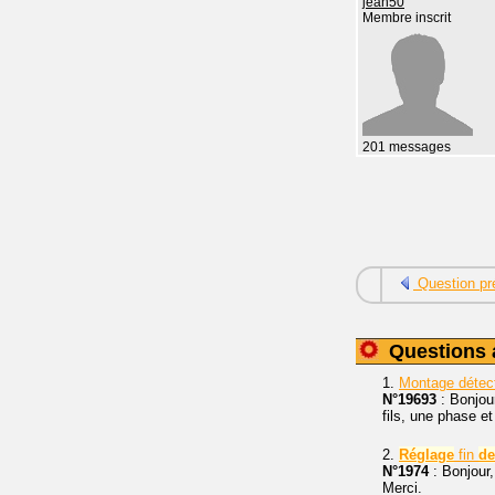
jean50
Membre inscrit
201 messages
Question pr
Questions 
1.
Montage détect
N°19693
: Bonjou
fils, une phase et
2.
Réglage
fin
de
N°1974
: Bonjour,
Merci.