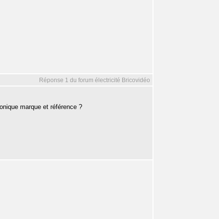
Réponse 1 du forum électricité Bricovidéo
onique marque et référence ?