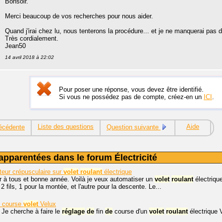
Bonsoir.
Merci beaucoup de vos recherches pour nous aider.
Quand j'irai chez lu, nous tenterons la procédure... et je ne manquerai pas d
Très cordialement.
Jean50
14 avril 2018 à 22:02
Pour poser une réponse, vous devez être identifié.
Si vous ne possédez pas de compte, créez-en un
ICI
.
Liste des questions
Aide
écédente
Question suivante
apparentées dans le forum Électricité
eur crépusculaire sur
volet
roulant
électrique
r à tous et bonne année. Voilà je veux automatiser un
volet
roulant
électriqu
 2 fils, 1 pour la montée, et l'autre pour la descente. Le...
course
volet
Velux
 Je cherche à faire le
réglage
de
fin
de
course d'un
volet
roulant
électrique 