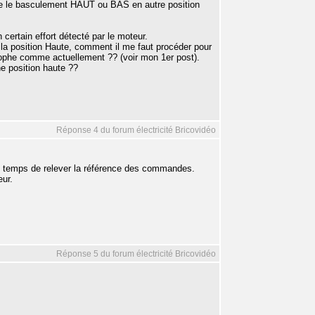
tre le basculement HAUT ou BAS en autre position
certain effort détecté par le moteur.
la position Haute, comment il me faut procéder pour
strophe comme actuellement ?? (voir mon 1er post).
e position haute ??
Réponse 4 du forum électricité Bricovidéo
le temps de relever la référence des commandes.
eur.
Réponse 5 du forum électricité Bricovidéo