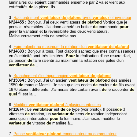
luminaires qui étaient commandés ensemble par 2 va et vient aux
extrémités
de
la piè
ce
. Ils...
3.
Raccordement
ventilateur
de
plafond
avec
variateur
et inverseur
N°24455
: Bonjour. J'ai deux ventilateurs
de
plafond
Vortice que je
pensais réversibles. J'ai donc acheté un boitier
de
commande
pour
gérer la variation et la réversibilité des deux ventilateurs.
Malheureusement cela ne semble pas...
4.
Faire ralentir au maximum la rotation d'un
ventilateur
de
plafond
N°14603
: Bonjour à tous, Tout d'abord sachez que mes connaissances
en électricité sont très limitées.
Pour
la réalisation d'une œuvre d'art,
j'ai besoin
de
faire ralentir au maximum la rotation des pâles d'un
ventilateur
de
...
5.
Branchement électrique ancien
ventilateur
de
plafond
N°15064
: Bonjour, J'ai un ancien
ventilateur
de
plafond
des années
1950
de
marque Marelli. Je sais que les codes
de
couleur
de
fils avant
1970 étaient différents. J'aimerais être certain avant
de
le raccorder
de
quel
fil est la...
6.
Modifier
ventilateur
plafond
à plusieurs vitesses
N°11674
: Le
ventilateur
est
de
ce
type (voir photo). Il possè
de
3
vitesses
de
rotation, un
variateur
de
sens
de
rotation indépendant
ainsi qu'un interrupteur
pour
le luminaire. J'aimerais modifier le
variateur
de
vitesse
de
manière à...
7.
Panne
ventilateur
plafond
condensateur ou commutateur