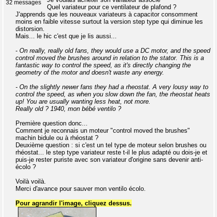
32 messages
Quel variateur pour ce ventilateur de plafond ?
J'apprends que les nouveaux variateurs à capacitor consomment
moins en faible vitesse surtout la version step type qui diminue les
distorsion.
Mais... le hic c'est que je lis aussi...
-
On really, really old fans, they would use a DC motor, and the speed
control moved the brushes around in relation to the stator. This is a
fantastic way to control the speed, as it's directly changing the
geometry of the motor and doesn't waste any energy.
- On the slightly newer fans they had a rheostat. A very lousy way to
control the speed, as when you slow down the fan, the rheostat heats
up! You are usually wanting less heat, not more.
Really old ? 1940, mon bébé ventilo ?
Première question donc...
Comment je reconnais un moteur "control moved the brushes"
machin bidule ou à rhéostat ?
Deuxième question : si c'est un tel type de moteur selon brushes ou
rhéostat... le step type variateur reste t-il le plus adapté ou dois-je et
puis-je rester puriste avec son variateur d'origine sans devenir anti-
écolo ?
Voilà voilà.
Merci d'avance pour sauver mon ventilo écolo.
Pour agrandir l'image, cliquez dessus.