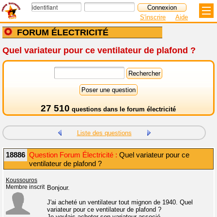
S'inscrire
Aide
FORUM ÉLECTRICITÉ
Quel variateur pour ce ventilateur de plafond ?
27 510
questions dans le
forum électricité
Liste des questions
18886
Question Forum Électricité :
Quel variateur pour ce
ventilateur de plafond ?
Koussouros
Membre inscrit
Bonjour.
J'ai acheté un ventilateur tout mignon de 1940. Quel
variateur pour ce ventilateur de plafond ?
Je voulais acheter son variateur associé