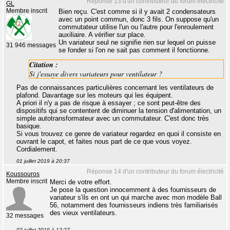
Réponse 13 d'un contributeur du forum électricité
GL
Membre inscrit
Bien reçu. C'est comme si il y avait 2 condensateurs
avec un point commun, donc 3 fils. On suppose qu'un
commutateur utilise l'un ou l'autre pour l'enroulement
auxiliaire. A vérifier sur place.
Un variateur seul ne signifie rien sur lequel on puisse
31 946 messages
se fonder si l'on ne sait pas comment il fonctionne.
Citation :
Si j'essaye divers variateurs pour ventilateur ?
Pas de connaissances particulières concernant les ventilateurs de
plafond. Davantage sur les moteurs qui les équipent.
A priori il n'y a pas de risque à essayer ; ce sont peut-être des
dispositifs qui se contentent de diminuer la tension d'alimentation, un
simple autotransformateur avec un commutateur. C'est donc très
basique.
Si vous trouvez ce genre de variateur regardez en quoi il consiste en
ouvrant le capot, et faites nous part de ce que vous voyez.
Cordialement.
01 juillet 2019 à 20:37
Réponse 14 d'un contributeur du forum électricité
Koussouros
Membre inscrit
Merci de votre effort.
Je pose la question innocemment à des fournisseurs de
variateur s'ils en ont un qui marche avec mon modèle Ball
56, notamment des fournisseurs indiens très familiarisés
des vieux ventilateurs.
32 messages
02 juillet 2019 à 12:27