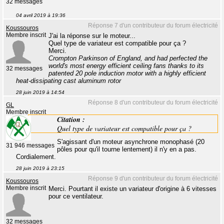
32 messages
04 avril 2019 à 19:36
Réponse 7 d'un contributeur du forum électricité
Koussouros
Membre inscrit
J'ai la réponse sur le moteur...
Quel type de variateur est compatible pour ça ?
Merci.
Crompton Parkinson of England, and had perfected the
world's most energy efficient ceiling fans thanks to its
32 messages
patented 20 pole induction motor with a highly efficient
heat-dissipating cast aluminum rotor
28 juin 2019 à 14:54
Réponse 8 d'un contributeur du forum électricité
GL
Membre inscrit
Citation :
Quel type de variateur est compatible pour ça ?
S'agissant d'un moteur asynchrone monophasé (20
31 946 messages
pôles pour qu'il tourne lentement) il n'y en a pas.
Cordialement.
28 juin 2019 à 23:15
Réponse 9 d'un contributeur du forum électricité
Koussouros
Membre inscrit
Merci. Pourtant il existe un variateur d'origine à 6 vitesses
pour ce ventilateur.
32 messages