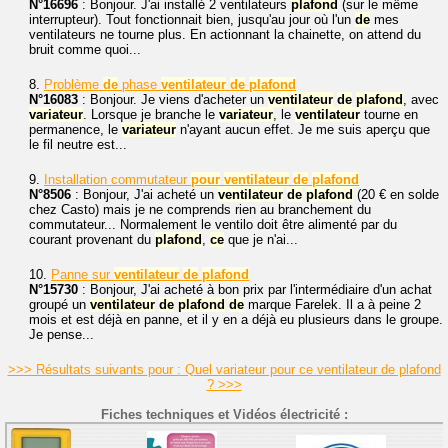
N°16696
: Bonjour. J'ai installé 2 ventilateurs
plafond
(sur le même
interrupteur). Tout fonctionnait bien, jusqu'au jour où l'un
de
mes
ventilateurs ne tourne plus. En actionnant la chainette, on attend du
bruit comme quoi...
8.
Problème
de
phase
ventilateur
de
plafond
N°16083
: Bonjour. Je viens d'acheter un
ventilateur
de
plafond
, avec
variateur
. Lorsque je branche le
variateur
, le
ventilateur
tourne en
permanence, le
variateur
n'ayant aucun effet. Je me suis aperçu que
le fil neutre est...
9.
Installation commutateur
pour
ventilateur
de
plafond
N°8506
: Bonjour, J'ai acheté un
ventilateur
de
plafond
(20 € en solde
chez Casto) mais je ne comprends rien au branchement du
commutateur... Normalement le ventilo doit être alimenté par du
courant provenant du
plafond
,
ce
que je n'ai...
10.
Panne sur
ventilateur
de
plafond
N°15730
: Bonjour, J'ai acheté à bon prix par l'intermédiaire d'un achat
groupé un
ventilateur
de
plafond
de
marque Farelek. Il a à peine 2
mois et est déjà en panne, et il y en a déjà eu plusieurs dans le groupe.
Je pense...
>>> Résultats suivants pour : Quel variateur pour ce ventilateur de plafond
? >>>
Fiches techniques et Vidéos électricité :