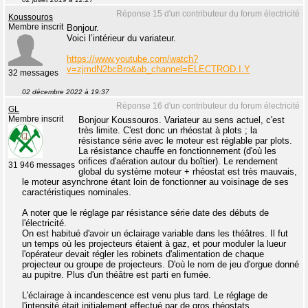
Réponse 15 d'un contributeur du forum électricité
Koussouros
Membre inscrit
Bonjour.
Voici l’intérieur du variateur.
https://www.youtube.com/watch?
v=zjmdN2bcBro&ab_channel=ELECTROD.I.Y
32 messages
02 décembre 2022 à 19:37
Réponse 16 d'un contributeur du forum électricité
GL
Membre inscrit
Bonjour Koussouros. Variateur au sens actuel, c'est
très limite. C'est donc un rhéostat à plots ; la
résistance série avec le moteur est réglable par plots.
La résistance chauffe en fonctionnement (d'où les
orifices d'aération autour du boîtier). Le rendement
31 946 messages
global du système moteur + rhéostat est très mauvais,
le moteur asynchrone étant loin de fonctionner au voisinage de ses
caractéristiques nominales.
A noter que le réglage par résistance série date des débuts de
l'électricité.
On est habitué d'avoir un éclairage variable dans les théâtres. Il fut
un temps où les projecteurs étaient à gaz, et pour moduler la lueur
l'opérateur devait régler les robinets d'alimentation de chaque
projecteur ou groupe de projecteurs. D'où le nom de jeu d'orgue donné
au pupitre. Plus d'un théâtre est parti en fumée.
L'éclairage à incandescence est venu plus tard. Le réglage de
l'intensité était initialement effectué par de gros rhéostats