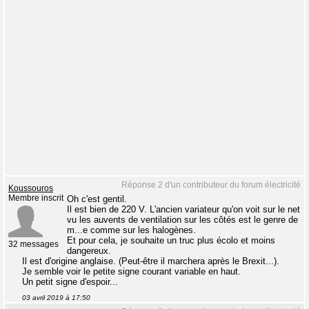
Réponse 2 d'un contributeur du forum électricité
Koussouros
Membre inscrit
Oh c'est gentil.
Il est bien de 220 V. L'ancien variateur qu'on voit sur le net
vu les auvents de ventilation sur les côtés est le genre de
m...e comme sur les halogènes.
Et pour cela, je souhaite un truc plus écolo et moins
32 messages
dangereux.
Il est d'origine anglaise. (Peut-être il marchera après le Brexit...).
Je semble voir le petite signe courant variable en haut.
Un petit signe d'espoir...
03 avril 2019 à 17:50