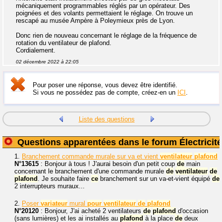
mécaniquement programmables réglés par un opérateur. Des
poignées et des volants permettaient le réglage. On trouve un
rescapé au musée Ampère à Poleymieux près de Lyon.
Donc rien de nouveau concernant le réglage de la fréquence de
rotation du ventilateur de plafond.
Cordialement.
02 décembre 2022 à 22:05
Pour poser une réponse, vous devez être identifié.
Si vous ne possédez pas de compte, créez-en un
ICI
.
Liste des questions
Questions apparentées dans le forum Électricité
1.
Branchement commande murale sur va et vient
ventilateur
plafond
N°13615
: Bonjour à tous ! J'aurai besoin d'un petit coup
de
main
concernant le branchement d'une commande murale
de
ventilateur
de
plafond
. Je souhaite faire
ce
branchement sur un va-et-vient équipé
de
2 interrupteurs muraux...
2.
Poser
variateur
mural
pour
ventilateur
de
plafond
N°20120
: Bonjour, J'ai acheté 2 ventilateurs
de
plafond
d'occasion
(sans lumières) et les ai installés au
plafond
à la place
de
deux