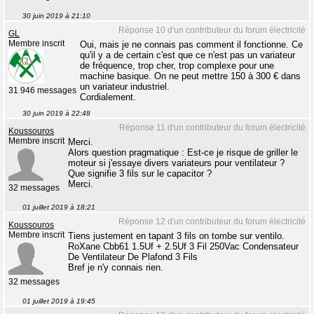
30 juin 2019 à 21:10
Réponse 10 d'un contributeur du forum électricité
GL
Membre inscrit
Oui, mais je ne connais pas comment il fonctionne. Ce
qu'il y a de certain c'est que ce n'est pas un variateur
de fréquence, trop cher, trop complexe pour une
machine basique. On ne peut mettre 150 à 300 € dans
un variateur industriel.
31 946 messages
Cordialement.
30 juin 2019 à 22:48
Réponse 11 d'un contributeur du forum électricité
Koussouros
Membre inscrit
Merci.
Alors question pragmatique : Est-ce je risque de griller le
moteur si j'essaye divers variateurs pour ventilateur ?
Que signifie 3 fils sur le capacitor ?
Merci.
32 messages
01 juillet 2019 à 18:21
Réponse 12 d'un contributeur du forum électricité
Koussouros
Membre inscrit
Tiens justement en tapant 3 fils on tombe sur ventilo.
RoXane Cbb61 1.5Uf + 2.5Uf 3 Fil 250Vac Condensateur
De Ventilateur De Plafond 3 Fils
Bref je n'y connais rien.
32 messages
01 juillet 2019 à 19:45