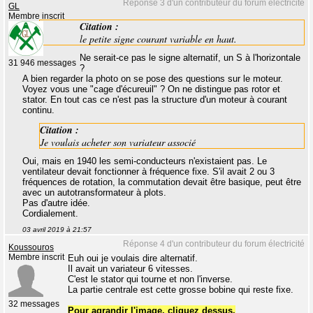
Réponse 3 d'un contributeur du forum électricité
GL
Membre inscrit
Citation :
le petite signe courant variable en haut.
Ne serait-ce pas le signe alternatif, un S à l'horizontale
31 946 messages
?
A bien regarder la photo on se pose des questions sur le moteur.
Voyez vous une "cage d'écureuil" ? On ne distingue pas rotor et
stator. En tout cas ce n'est pas la structure d'un moteur à courant
continu.
Citation :
Je voulais acheter son variateur associé
Oui, mais en 1940 les semi-conducteurs n'existaient pas. Le
ventilateur devait fonctionner à fréquence fixe. S'il avait 2 ou 3
fréquences de rotation, la commutation devait être basique, peut être
avec un autotransformateur à plots.
Pas d'autre idée.
Cordialement.
03 avril 2019 à 21:57
Réponse 4 d'un contributeur du forum électricité
Koussouros
Membre inscrit
Euh oui je voulais dire alternatif.
Il avait un variateur 6 vitesses.
C'est le stator qui tourne et non l'inverse.
La partie centrale est cette grosse bobine qui reste fixe.
32 messages
Pour agrandir l'image, cliquez dessus.