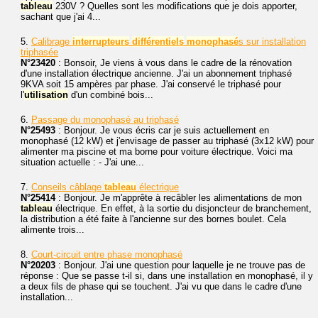
tableau
230V ? Quelles sont les modifications que je dois apporter,
sachant que j'ai 4...
5.
Calibrage
interrupteurs
différentiels
monophasé
s sur installation
triphasée
N°23420
: Bonsoir, Je viens à vous dans le cadre de la rénovation
d'une installation électrique ancienne. J'ai un abonnement triphasé
9KVA soit 15 ampères par phase. J'ai conservé le triphasé pour
l'
utilisation
d'un combiné bois...
6.
Passage du monophasé au triphasé
N°25493
: Bonjour. Je vous écris car je suis actuellement en
monophasé (12 kW) et j'envisage de passer au triphasé (3x12 kW) pour
alimenter ma piscine et ma borne pour voiture électrique. Voici ma
situation actuelle : - J'ai une...
7.
Conseils câblage
tableau
électrique
N°25414
: Bonjour. Je m'apprête à recâbler les alimentations de mon
tableau
électrique. En effet, à la sortie du disjoncteur de branchement,
la distribution a été faite à l'ancienne sur des bornes boulet. Cela
alimente trois...
8.
Court-circuit entre phase monophasé
N°20203
: Bonjour. J'ai une question pour laquelle je ne trouve pas de
réponse : Que se passe t-il si, dans une installation en monophasé, il y
a deux fils de phase qui se touchent. J'ai vu que dans le cadre d'une
installation...