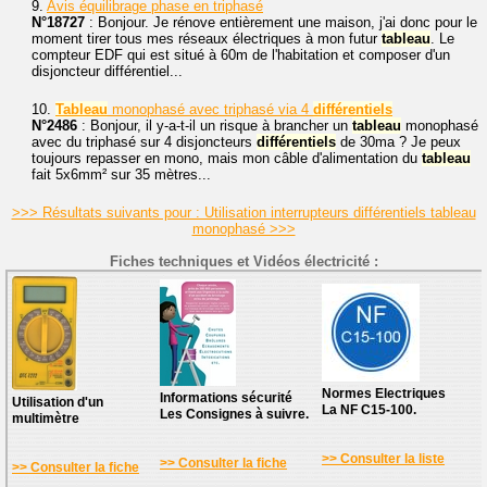
9.
Avis équilibrage phase en triphasé
N°18727
: Bonjour. Je rénove entièrement une maison, j'ai donc pour le
moment tirer tous mes réseaux électriques à mon futur
tableau
. Le
compteur EDF qui est situé à 60m de l'habitation et composer d'un
disjoncteur différentiel...
10.
Tableau
monophasé avec triphasé via 4
différentiels
N°2486
: Bonjour, il y-a-t-il un risque à brancher un
tableau
monophasé
avec du triphasé sur 4 disjoncteurs
différentiels
de 30ma ? Je peux
toujours repasser en mono, mais mon câble d'alimentation du
tableau
fait 5x6mm² sur 35 mètres...
>>> Résultats suivants pour : Utilisation interrupteurs différentiels tableau
monophasé >>>
Fiches techniques et Vidéos électricité :
Normes Electriques
Informations sécurité
Utilisation d'un
La NF C15-100.
Les Consignes à suivre.
multimètre
>> Consulter la liste
>> Consulter la fiche
>> Consulter la fiche