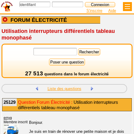
S'inscrire
Aide
FORUM ÉLECTRICITÉ
Utilisation interrupteurs différentiels tableau
monophasé
27 513
questions dans le
forum électricité
Liste des questions
25129
Question Forum Électricité :
Utilisation interrupteurs
différentiels tableau monophasé
erryg
Membre inscrit
Bonjour.
Je suis en train de rénover une petite maison et je dois