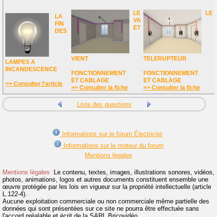
LE
LE
LA
VA
FIN
ET
DES
VIENT
TELERUPTEUR
LAMPES A
INCANDESCENCE
FONCTIONNEMENT
FONCTIONNEMENT
ET CABLAGE
ET CABLAGE
>> Consulter l'article
>> Consulter la fiche
>> Consulter la fiche
Liste des questions
Informations sur le forum Électricité
Informations sur le moteur du forum
Mentions légales
Mentions légales :
Le contenu, textes, images, illustrations sonores, vidéos,
photos, animations, logos et autres documents constituent ensemble une
œuvre protégée par les lois en vigueur sur la propriété intellectuelle (article
L.122-4).
Aucune exploitation commerciale ou non commerciale même partielle des
données qui sont présentées sur ce site ne pourra être effectuée sans
l'accord préalable et écrit de la SARL Bricovidéo.