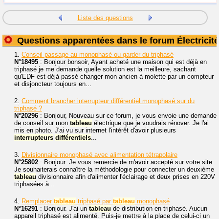
Liste des questions
Questions apparentées dans le forum Électricité
1.
Conseil passage au monophasé ou garder du triphasé
N°18495
: Bonjour bonsoir, Ayant acheté une maison qui est déjà en
triphasé je me demande quelle solution est la meilleure, sachant
qu'EDF est déjà passé changer mon ancien à molette par un compteur
et disjoncteur toujours en...
2.
Comment brancher interrupteur différentiel monophasé sur du
triphasé ?
N°20296
: Bonjour, Nouveau sur ce forum, je vous envoie une demande
de conseil sur mon
tableau
électrique que je voudrais rénover. Je l'ai
mis en photo. J'ai vu sur internet l'intérêt d'avoir plusieurs
interrupteurs
différentiels
...
3.
Divisionnaire monophasé avec alimentation tétrapolaire
N°25802
: Bonjour. Je vous remercie de m'avoir accepté sur votre site.
Je souhaiterais connaître la méthodologie pour connecter un deuxième
tableau
divisionnaire afin d'alimenter l'éclairage et deux prises en 220V
triphasées à...
4.
Remplacer
tableau
triphasé par
tableau
monophasé
N°16291
: Bonjour. J'ai un
tableau
de distribution en triphasé. Aucun
appareil triphasé est alimenté. Puis-je mettre à la place de celui-ci un