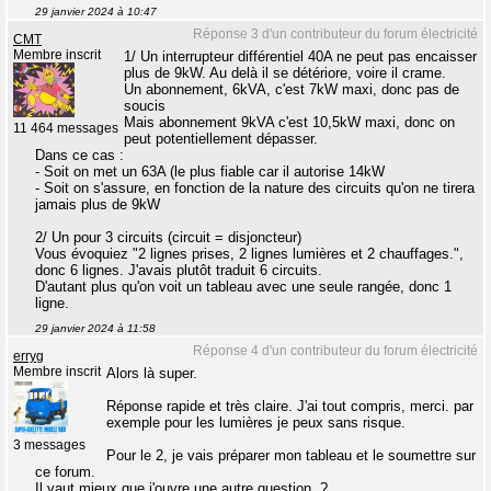
29 janvier 2024 à 10:47
Réponse 3 d'un contributeur du forum électricité
CMT
Membre inscrit
1/ Un interrupteur différentiel 40A ne peut pas encaisser
plus de 9kW. Au delà il se détériore, voire il crame.
Un abonnement, 6kVA, c'est 7kW maxi, donc pas de
soucis
Mais abonnement 9kVA c'est 10,5kW maxi, donc on
11 464 messages
peut potentiellement dépasser.
Dans ce cas :
- Soit on met un 63A (le plus fiable car il autorise 14kW
- Soit on s'assure, en fonction de la nature des circuits qu'on ne tirera
jamais plus de 9kW
2/ Un pour 3 circuits (circuit = disjoncteur)
Vous évoquiez "2 lignes prises, 2 lignes lumières et 2 chauffages.",
donc 6 lignes. J'avais plutôt traduit 6 circuits.
D'autant plus qu'on voit un tableau avec une seule rangée, donc 1
ligne.
29 janvier 2024 à 11:58
Réponse 4 d'un contributeur du forum électricité
erryg
Membre inscrit
Alors là super.
Réponse rapide et très claire. J'ai tout compris, merci. par
exemple pour les lumières je peux sans risque.
3 messages
Pour le 2, je vais préparer mon tableau et le soumettre sur
ce forum.
Il vaut mieux que j'ouvre une autre question. ?