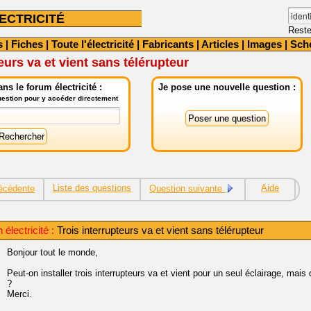
ECTRICITÉ
Reste
s
|
Fiches
|
Toute l'électricité
|
Fabricants
|
Articles
|
Images
|
Sch
eurs va et vient sans télérupteur
ns le forum électricité :
Je pose une nouvelle question :
question pour y accéder directement
Liste des questions
Aide
écédente
Question suivante
électricité :
Trois interrupteurs va et vient sans télérupteur
Bonjour tout le monde,
Peut-on installer trois interrupteurs va et vient pour un seul éclairage, mais 
?
Merci.