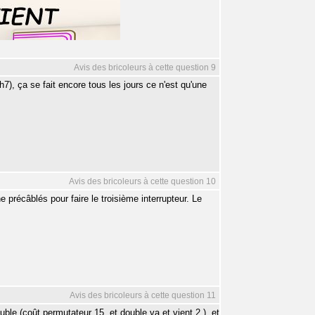
Avis des bricoleurs à cette question 9
h7), ça se fait encore tous les jours ce n'est qu'une
Avis des bricoleurs à cette question 10
précâblés pour faire le troisième interrupteur. Le
Avis des bricoleurs à cette question 11
e (coût permutateur 15  et double va et vient 2 ), et