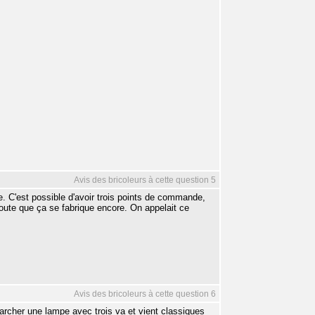
Avis des bricoleurs à cette question 5
ge. C'est possible d'avoir trois points de commande,
 doute que ça se fabrique encore. On appelait ce
Avis des bricoleurs à cette question 6
marcher une lampe avec trois va et vient classiques