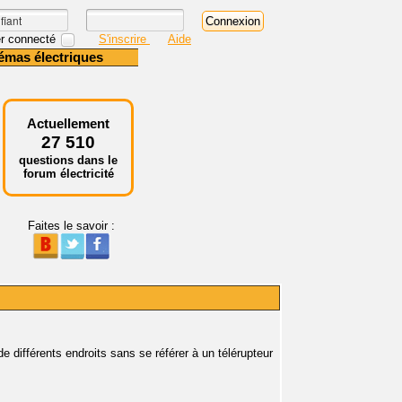
r connecté
S'inscrire
Aide
émas électriques
Actuellement
27 510
questions dans le
forum électricité
Faites le savoir :
de différents endroits sans se référer à un télérupteur