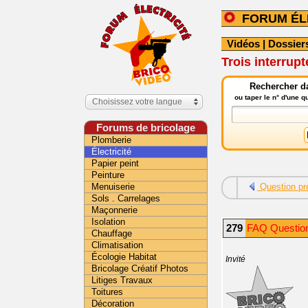
FORUM ÉL
Vidéos
|
Dossier
Trois interrupt
Rechercher da
ou taper le n° d'une 
Choisissez votre langue
Forums de bricolage
Plomberie
Électricité
Papier peint
Peinture
Menuiserie
Question pr
Sols . Carrelages
Maçonnerie
Isolation
279
FAQ Question 
Chauffage
Climatisation
Écologie Habitat
Invité
Bricolage Créatif Photos
Litiges Travaux
Toitures
Décoration