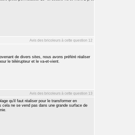
Avis des bricoleurs à cette question 12
enant de divers sites, nous avons préféré réaliser
 le télérupteur et le va-et-vient.
Avis des bricoleurs à cette question 13
ge qu'il faut réaliser pour le transformer en
is cela ne se vend pas dans une grande surface de
nie.