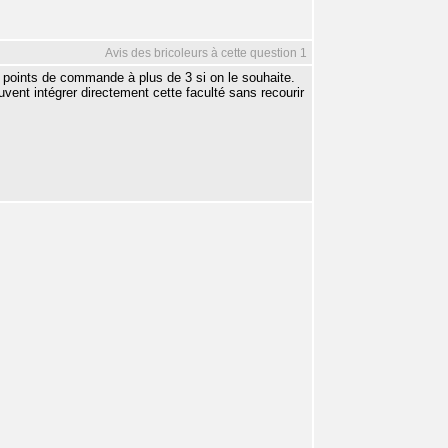
Avis des bricoleurs à cette question 1
es points de commande à plus de 3 si on le souhaite.
vent intégrer directement cette faculté sans recourir