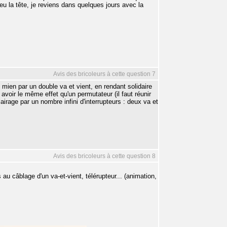
u la tête, je reviens dans quelques jours avec la
Avis des bricoleurs à cette question 7
e mien par un double va et vient, en rendant solidaire
 avoir le même effet qu'un permutateur (il faut réunir
irage par un nombre infini d'interrupteurs : deux va et
Avis des bricoleurs à cette question 8
u câblage d'un va-et-vient, télérupteur... (animation,