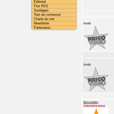
Editorial
Flux RSS
Sondages
Test de connexion
Charte du site
Newsletter
Invité
Partenaires
Invité
Bricovidéo
Administrateur