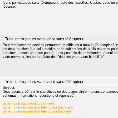
(sans permutateur, sans télérupteur), juste des navettes. Cassez-vous un pe
réponse.
Trois interrupteurs va et vient sans télérupteur
Pour remplacer les anciens permutateurs difficiles à trouver, j'ai remplacé l
les deux touches à la colle araldite et en câblant les deux fils navettes pour
certaines cosses par deux ponts). Il est possible de commander un seul écla
vient normaux, les autres étant des "doubles va et vient bidouillés".
Trois interrupteurs va et vient sans télérupteur
Bonjour.
Nous avons créé, sur le site Bricoviéo des pages d'informations consacrées a
schémas, informations, questions et réponses) :
Schéma de câblage du va et vient
Schéma de câblage d'un télérupteur unipolaire
Schéma de câblage d'un télérupteur bipolaire