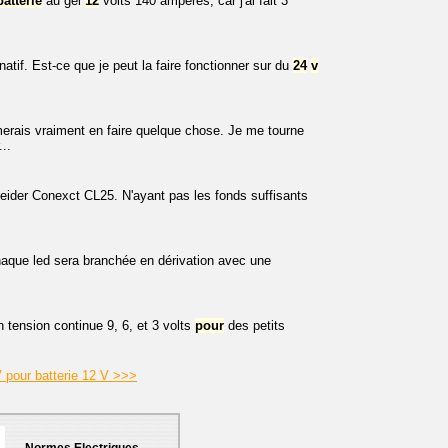
batterie
au gel
12
volts 140 ampères, car j'ai fait 3
natif. Est-ce que je peut la faire fonctionner sur du
24
v
erais vraiment en faire quelque chose. Je me tourne
..
neider Conexct CL25. N'ayant pas les fonds suffisants
aque led sera branchée en dérivation avec une
n tension continue 9, 6, et 3 volts
pour
des petits
 pour batterie 12 V >>>