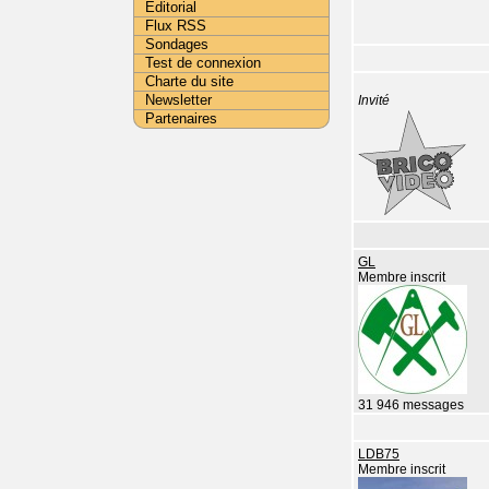
Editorial
Flux RSS
Sondages
Test de connexion
Charte du site
Newsletter
Invité
Partenaires
GL
Membre inscrit
31 946 messages
LDB75
Membre inscrit