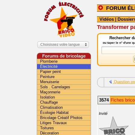
FORUM ÉL
Vidéos
|
Dossier
Transformer pa
Rechercher da
ou taper le n° d'une 
Choisissez votre langue
Forums de bricolage
Plomberie
Électricité
Papier peint
Peinture
Menuiserie
Question pr
Sols . Carrelages
Maçonnerie
Isolation
3574
Fiches bricol
Chauffage
Climatisation
Écologie Habitat
Invité
Bricolage Créatif Photos
Litiges Travaux
Toitures
Décoration