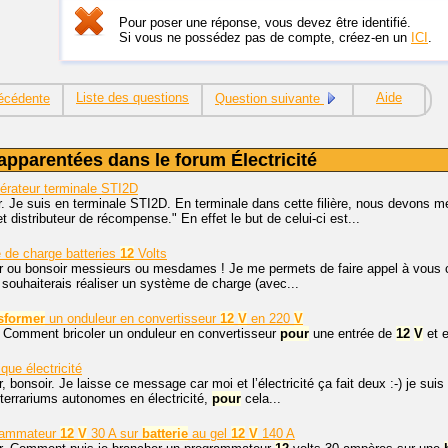
Pour poser une réponse, vous devez être identifié.
Si vous ne possédez pas de compte, créez-en un
ICI
.
Liste des questions
Aide
écédente
Question suivante
apparentées dans le forum Électricité
érateur terminale STI2D
. Je suis en terminale STI2D. En terminale dans cette filière, nous devons men
t distributeur de récompense." En effet le but de celui-ci est...
 de charge batteries
12
Volts
r ou bonsoir messieurs ou mesdames ! Je me permets de faire appel à vous ca
e souhaiterais réaliser un système de charge (avec...
sformer
un onduleur en convertisseur
12
V
en 220
V
, Comment bricoler un onduleur en convertisseur
pour
une entrée de
12
V
et e
que électricité
, bonsoir. Je laisse ce message car moi et l’électricité ça fait deux :-) je suis un
terrariums autonomes en électricité,
pour
cela...
rammateur
12
V
30 A sur
batterie
au gel
12
V
140 A