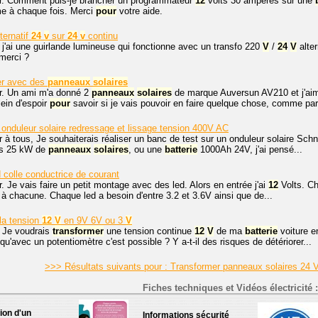
r. Comment puis-je brancher un programmateur
12
volts 30 ampères sur une
me à chaque fois. Merci
pour
votre aide.
ternatif
24
v
sur
24
v
continu
 j'ai une guirlande lumineuse qui fonctionne avec un transfo 220
V
/
24
V
alter
merci ?
ier avec des
panneaux
solaires
r. Un ami m'a donné 2
panneaux
solaires
de marque Auversun AV210 et j'aim
ein d'espoir
pour
savoir si je vais pouvoir en faire quelque chose, comme par.
onduleur solaire redressage et lissage tension 400V AC
 à tous, Je souhaiterais réaliser un banc de test sur un onduleur solaire Sch
ns 25 kW de
panneaux
solaires
, ou une
batterie
1000Ah 24V, j'ai pensé...
 colle conductrice de courant
. Je vais faire un petit montage avec des led. Alors en entrée j'ai
12
Volts. Ch
 à chacune. Chaque led a besoin d'entre 3.2 et 3.6V ainsi que de...
la tension
12
V
en 9V 6V ou 3
V
, Je voudrais
transformer
une tension continue
12
V
de ma
batterie
voiture e
qu'avec un potentiomètre c'est possible ? Y a-t-il des risques de détériorer...
>>> Résultats suivants pour : Transformer panneaux solaires 24 V
Fiches techniques et Vidéos électricité :
tion d'un
Informations sécurité