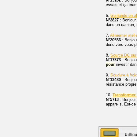
N°13182
: Bonjou
essais et ça cra
6.
Guirlande en al
N°2827
: Bonjour,
dans un camion, 
7.
Alimenter atel
N°20536
: Bonjou
donc vers vous pl
8.
Source DC sur 
N°17373
: Bonjour
pour
investir da
9.
Soudure à froid
N°13480
: Bonjour
résistance propre
10.
Transformer
N°5713
: Bonjour
appareils. Est-ce 
Utilisa