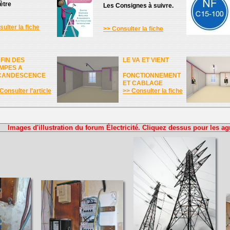
ètre
Les Consignes à suivre.
ulter la fiche
>> Consulter la fiche
 FIN DES
LE VA ET VIENT
MPES A
CANDESCENCE
FONCTIONNEMENT
ET CABLAGE
Consulter l'article
>> Consulter la fiche
Images d'illustration du forum Électricité. Cliquez dessus pour les ag