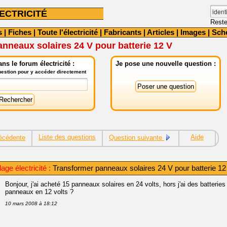
ECTRICITÉ
Reste
s
|
Fiches
|
Toute l'électricité
|
Fabricants
|
Articles
|
Images
|
Sch
nneaux solaires 24 V pour batterie 12 V
ns le forum électricité :
Je pose une nouvelle question :
question pour y accéder directement
Liste des questions
Aide
écédente
Question suivante
age électricité :
Transformer panneaux solaires 24 V pour batterie 12
Bonjour, j'ai acheté 15 panneaux solaires en 24 volts, hors j'ai des batteri
panneaux en 12 volts ?
10 mars 2008 à 18:12