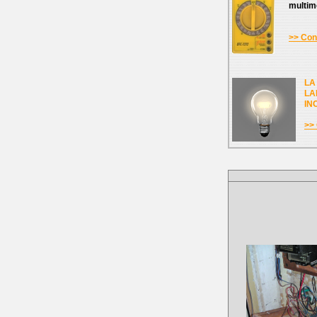
multim
>> Cons
LA
LA
IN
>> 