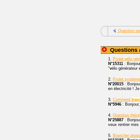
Question pr
Questions 
1.
Projet
v
élo gén
N°15311
: Bonjour
"
v
élo générateur e
2.
Projet système
N°20015
: Bonjou
en électricité ! J
3.
Comment
tran
N°5946
: Bonjour
4.
Question théori
N°25887
: Bonjour
veux rentrer mes 
5.
Brancher prog