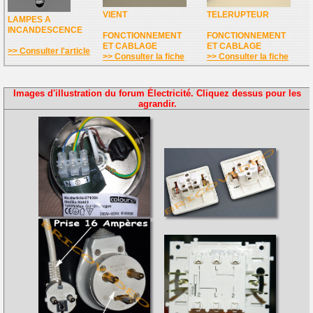
VIENT
TELERUPTEUR
LAMPES A
INCANDESCENCE
FONCTIONNEMENT
FONCTIONNEMENT
ET CABLAGE
ET CABLAGE
>> Consulter l'article
>> Consulter la fiche
>> Consulter la fiche
Images d'illustration du forum Électricité. Cliquez dessus pour les
agrandir.