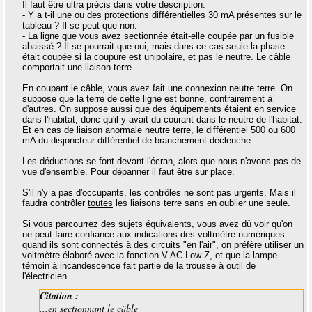
Il faut être ultra précis dans votre description.
- Y a t-il une ou des protections différentielles 30 mA présentes sur le
tableau ? Il se peut que non.
- La ligne que vous avez sectionnée était-elle coupée par un fusible
abaissé ? Il se pourrait que oui, mais dans ce cas seule la phase
était coupée si la coupure est unipolaire, et pas le neutre. Le câble
comportait une liaison terre.
En coupant le câble, vous avez fait une connexion neutre terre. On
suppose que la terre de cette ligne est bonne, contrairement à
d'autres. On suppose aussi que des équipements étaient en service
dans l'habitat, donc qu'il y avait du courant dans le neutre de l'habitat.
Et en cas de liaison anormale neutre terre, le différentiel 500 ou 600
mA du disjoncteur différentiel de branchement déclenche.
Les déductions se font devant l'écran, alors que nous n'avons pas de
vue d'ensemble. Pour dépanner il faut être sur place.
S'il n'y a pas d'occupants, les contrôles ne sont pas urgents. Mais il
faudra contrôler
toutes
les liaisons terre sans en oublier une seule.
Si vous parcourrez des sujets équivalents, vous avez dû voir qu'on
ne peut faire confiance aux indications des voltmètre numériques
quand ils sont connectés à des circuits "en l'air", on préfère utiliser un
voltmètre élaboré avec la fonction V AC Low Z, et que la lampe
témoin à incandescence fait partie de la trousse à outil de
l'électricien.
Citation :
...en sectionnant le câble