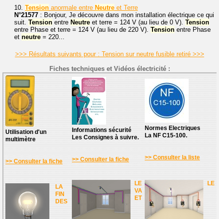
10.
Tension
anormale entre
Neutre
et Terre
N°21577
: Bonjour, Je découvre dans mon installation électrique ce qui
suit.
Tension
entre
Neutre
et terre = 124 V (au lieu de 0 V).
Tension
entre Phase et terre = 124 V (au lieu de 220 V).
Tension
entre Phase
et
neutre
= 220...
>>> Résultats suivants pour : Tension sur neutre fusible retiré >>>
Fiches techniques et Vidéos électricité :
Normes Electriques
Informations sécurité
Utilisation d'un
La NF C15-100.
Les Consignes à suivre.
multimètre
>> Consulter la liste
>> Consulter la fiche
>> Consulter la fiche
LE
LE
LA
VA
FIN
ET
DES