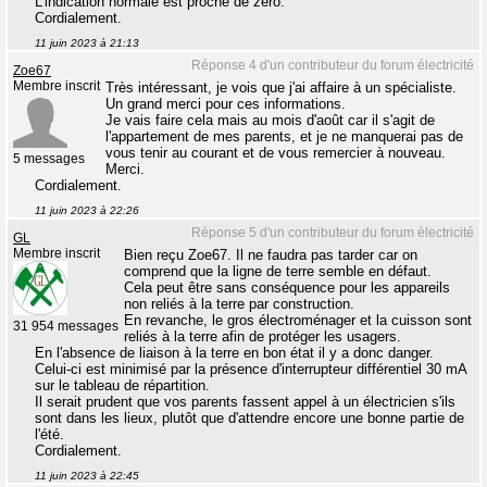
L'indication normale est proche de zéro.
Cordialement.
11 juin 2023 à 21:13
Réponse 4 d'un contributeur du forum électricité
Zoe67
Membre inscrit
Très intéressant, je vois que j'ai affaire à un spécialiste.
Un grand merci pour ces informations.
Je vais faire cela mais au mois d'août car il s'agit de
l'appartement de mes parents, et je ne manquerai pas de
vous tenir au courant et de vous remercier à nouveau.
5 messages
Merci.
Cordialement.
11 juin 2023 à 22:26
Réponse 5 d'un contributeur du forum électricité
GL
Membre inscrit
Bien reçu Zoe67. Il ne faudra pas tarder car on
comprend que la ligne de terre semble en défaut.
Cela peut être sans conséquence pour les appareils
non reliés à la terre par construction.
En revanche, le gros électroménager et la cuisson sont
31 954 messages
reliés à la terre afin de protéger les usagers.
En l'absence de liaison à la terre en bon état il y a donc danger.
Celui-ci est minimisé par la présence d'interrupteur différentiel 30 mA
sur le tableau de répartition.
Il serait prudent que vos parents fassent appel à un électricien s'ils
sont dans les lieux, plutôt que d'attendre encore une bonne partie de
l'été.
Cordialement.
11 juin 2023 à 22:45