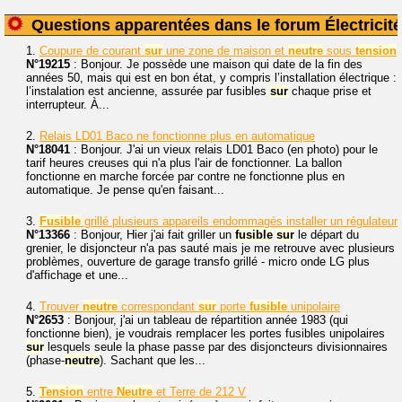
Questions apparentées dans le forum Électricité
1.
Coupure de courant
sur
une zone de maison et
neutre
sous
tension
N°19215
: Bonjour. Je possède une maison qui date de la fin des
années 50, mais qui est en bon état, y compris l’installation électrique :
l’instalation est ancienne, assurée par fusibles
sur
chaque prise et
interrupteur. À...
2.
Relais LD01 Baco ne fonctionne plus en automatique
N°18041
: Bonjour. J'ai un vieux relais LD01 Baco (en photo) pour le
tarif heures creuses qui n'a plus l'air de fonctionner. La ballon
fonctionne en marche forcée par contre ne fonctionne plus en
automatique. Je pense qu'en faisant...
3.
Fusible
grillé plusieurs appareils endommagés installer un régulateur
N°13366
: Bonjour, Hier j'ai fait griller un
fusible
sur
le départ du
grenier, le disjoncteur n'a pas sauté mais je me retrouve avec plusieurs
problèmes, ouverture de garage transfo grillé - micro onde LG plus
d'affichage et une...
4.
Trouver
neutre
correspondant
sur
porte
fusible
unipolaire
N°2653
: Bonjour, j'ai un tableau de répartition année 1983 (qui
fonctionne bien), je voudrais remplacer les portes fusibles unipolaires
sur
lesquels seule la phase passe par des disjoncteurs divisionnaires
(phase-
neutre
). Sachant que les...
5.
Tension
entre
Neutre
et Terre de 212 V