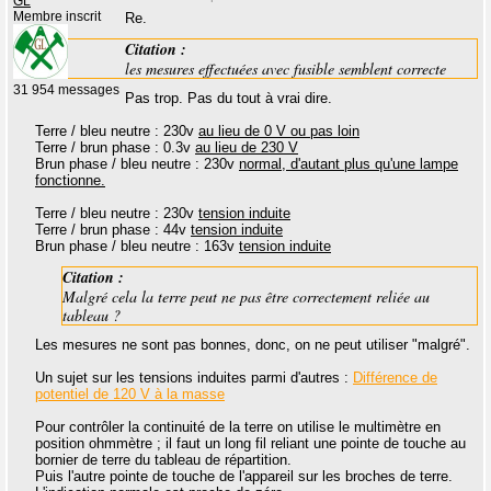
GL
Membre inscrit
Re.
Citation :
les mesures effectuées avec fusible semblent correcte
31 954 messages
Pas trop. Pas du tout à vrai dire.
Terre / bleu neutre : 230v
au lieu de 0 V ou pas loin
Terre / brun phase : 0.3v
au lieu de 230 V
Brun phase / bleu neutre : 230v
normal, d'autant plus qu'une lampe
fonctionne.
Terre / bleu neutre : 230v
tension induite
Terre / brun phase : 44v
tension induite
Brun phase / bleu neutre : 163v
tension induite
Citation :
Malgré cela la terre peut ne pas être correctement reliée au
tableau ?
Les mesures ne sont pas bonnes, donc, on ne peut utiliser "malgré".
Un sujet sur les tensions induites parmi d'autres :
Différence de
potentiel de 120 V à la masse
Pour contrôler la continuité de la terre on utilise le multimètre en
position ohmmètre ; il faut un long fil reliant une pointe de touche au
bornier de terre du tableau de répartition.
Puis l'autre pointe de touche de l'appareil sur les broches de terre.