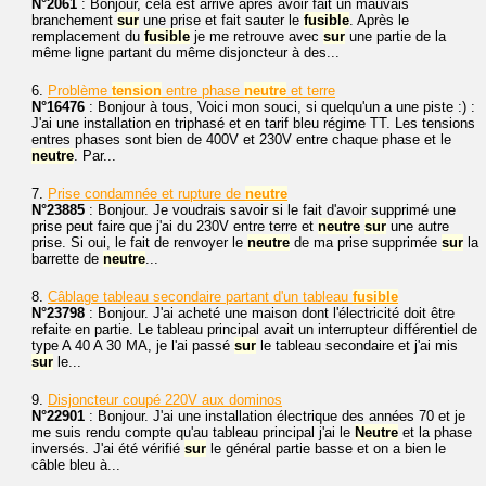
N°2061
: Bonjour, cela est arrivé après avoir fait un mauvais
branchement
sur
une prise et fait sauter le
fusible
. Après le
remplacement du
fusible
je me retrouve avec
sur
une partie de la
même ligne partant du même disjoncteur à des...
6.
Problème
tension
entre phase
neutre
et terre
N°16476
: Bonjour à tous, Voici mon souci, si quelqu'un a une piste :) :
J'ai une installation en triphasé et en tarif bleu régime TT. Les tensions
entres phases sont bien de 400V et 230V entre chaque phase et le
neutre
. Par...
7.
Prise condamnée et rupture de
neutre
N°23885
: Bonjour. Je voudrais savoir si le fait d'avoir supprimé une
prise peut faire que j'ai du 230V entre terre et
neutre
sur
une autre
prise. Si oui, le fait de renvoyer le
neutre
de ma prise supprimée
sur
la
barrette de
neutre
...
8.
Câblage tableau secondaire partant d'un tableau
fusible
N°23798
: Bonjour. J'ai acheté une maison dont l'électricité doit être
refaite en partie. Le tableau principal avait un interrupteur différentiel de
type A 40 A 30 MA, je l'ai passé
sur
le tableau secondaire et j'ai mis
sur
le...
9.
Disjoncteur coupé 220V aux dominos
N°22901
: Bonjour. J'ai une installation électrique des années 70 et je
me suis rendu compte qu'au tableau principal j'ai le
Neutre
et la phase
inversés. J'ai été vérifié
sur
le général partie basse et on a bien le
câble bleu à...