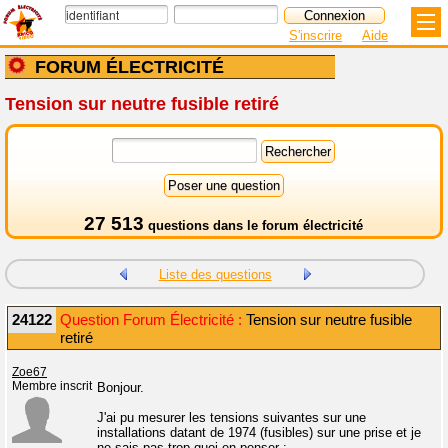
S'inscrire
Aide
FORUM ÉLECTRICITÉ
Tension sur neutre fusible retiré
27 513
questions dans le
forum électricité
Liste des questions
24122
Question Forum Électricité :
Tension sur neutre fusible
retiré
Zoe67
Membre inscrit
Bonjour.
J'ai pu mesurer les tensions suivantes sur une
installations datant de 1974 (fusibles) sur une prise et je
ne sais pas trop quoi en penser :