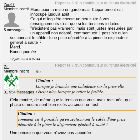
Réponse 6 d'un contributeur du forum électricité
Zoe67
Membre inscrit
Merci pour la mise en garde mais l'appartement est
innocupé jusqu'à août.
Ce qui m'inquiète encore un peu suite à vos
renseignements c'est que si les tensions induites
"n'existent pas vraiment" mais sont justes mesurées par
5 messages
un appareil non adapté, comment est il possible qu'en
sectionnant le câble d'une prise déportée à la pince le disjoncteur
général à sauté ?
Merci.
Bonne journée.
12 juin 2023 à 07:44
Réponse 7 d'un contributeur du forum électricité
GL
Membre inscrit
Re.
Citation :
Lorsque je branche une baladeuse sur la prise elle
s'éteint bien lorsque je retire le fusible.
31 954 messages
Cela montre, de même que la tension que vous avez mesurée, que
phase et neutre sont bien reliés au circuit en test.
Citation :
comment est il possible qu'en sectionnant le câble d'une prise
déportée à la pince le disjoncteur général à sauté ?
Une précision que vous n'aviez pas apportée.