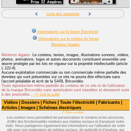
Liste des questions
Informations sur le forum Électricité
Informations sur le moteur du forum
Mentions légales
Mentions légales :
Le contenu, textes, images, illustrations sonores, vidéos,
photos, animations, logos et autres documents constituent ensemble une
œuvre protégée par les lois en vigueur sur la propriété intellectuelle (article
L.122-4).
Aucune exploitation commerciale ou non commerciale même partielle des
données qui sont présentées sur ce site ne pourra être effectuée sans
l'accord préalable et écrit de la SARL Bricovidéo.
Toute reproduction même partielle du contenu de ce site et de l'utilisation
de la marque Bricovidéo sans autorisation sont interdites et donneront suite
à des poursuites.
>> Lire la suite
Vidéos
|
Dossiers
|
Fiches
|
Toute l'électricité
|
Fabricants
|
Articles
|
Images
|
Schémas électriques
© Bricovidéo
Les cookies nous permettent de personnaliser le contenu et les annonces,
d'offrir des fonctionnalités relatives aux médias sociaux et d'analyser notre
trafic. Nous partageons également des informations sur l'utilisation de notre
site avec nos partenaires de médias sociaux, de publicité et d'analyse, qui