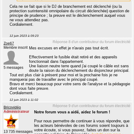
Cela ne se fait que si le DJ de branchement est déclenché (ou la
protection surintensité omnipolaire du circuit déclenchée) question de
principe de prudence ; la preuve est le déclenchement auquel vous
ne vous attendiez pas.
Cordialement.
12 juin 2023 à 09:23
Réponse 8 d'un contributeur du forum électricité
Zoe67
Membre inscrit
Mes excuses en effet je n'avais pas tout écrit.
Effectivement le fusible était retiré et des appareils
fonctionnait dans l'appartement.
Une liaison neutre terre quand j'ai coupé le câble est sans
5 messages
doute la raison du déclenchement du disjoncteur principal.
Tout est plus clair à présent pour moi et la prochaine fois je ne
manquerai pas de travailler avec le principal coupé.
Bravo et merci beaucoup pour votre sens de l'analyse et la pédagogie
dont vous faite preuve.
Cordialement.
12 juin 2023 à 11:02
Réponse 9 d'un contributeur du forum électricité
Bricovidéo
Administrateur
Notre forum vous a aidé, aidez le forum !
Pour nous permettre de continuer à vous répondre, que
les acteurs bénévoles de ces forums soient toujours à
votre écoute, si vous pouvez, faites un don sur la
13 735 messages