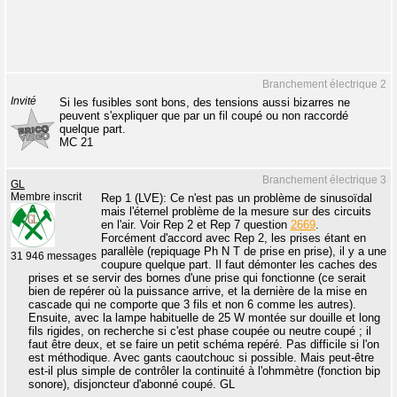
Branchement électrique 2
Invité
Si les fusibles sont bons, des tensions aussi bizarres ne
peuvent s'expliquer que par un fil coupé ou non raccordé
quelque part.
MC 21
Branchement électrique 3
GL
Membre inscrit
Rep 1 (LVE): Ce n'est pas un problème de sinusoïdal
mais l'éternel problème de la mesure sur des circuits
en l'air. Voir Rep 2 et Rep 7 question
2669
.
Forcément d'accord avec Rep 2, les prises étant en
parallèle (repiquage Ph N T de prise en prise), il y a une
31 946 messages
coupure quelque part. Il faut démonter les caches des
prises et se servir des bornes d'une prise qui fonctionne (ce serait
bien de repérer où la puissance arrive, et la dernière de la mise en
cascade qui ne comporte que 3 fils et non 6 comme les autres).
Ensuite, avec la lampe habituelle de 25 W montée sur douille et long
fils rigides, on recherche si c'est phase coupée ou neutre coupé ; il
faut être deux, et se faire un petit schéma repéré. Pas difficile si l'on
est méthodique. Avec gants caoutchouc si possible. Mais peut-être
est-il plus simple de contrôler la continuité à l'ohmmètre (fonction bip
sonore), disjoncteur d'abonné coupé. GL