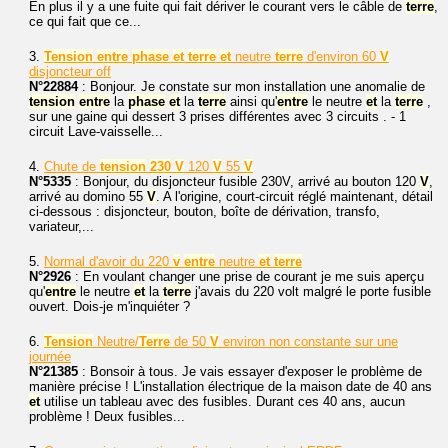
En plus il y a une fuite qui fait dériver le courant vers le câble de
terre
,
ce qui fait que ce...
3.
Tension
entre
phase
et
terre
et
neutre
terre
d'environ 60
V
disjoncteur off
N°22884
: Bonjour. Je constate sur mon installation une anomalie de
tension
entre
la
phase
et
la
terre
ainsi qu'
entre
le neutre
et
la
terre
,
sur une gaine qui dessert 3 prises différentes avec 3 circuits . - 1
circuit Lave-vaisselle...
4.
Chute de
tension
230
V
120
V
55
V
N°5335
: Bonjour, du disjoncteur fusible 230V, arrivé au bouton 120
V
,
arrivé au domino 55
V
. A l'origine, court-circuit réglé maintenant, détail
ci-dessous : disjoncteur, bouton, boîte de dérivation, transfo,
variateur,...
5.
Normal d'avoir du 220
v
entre
neutre
et
terre
N°2926
: En voulant changer une prise de courant je me suis aperçu
qu'
entre
le neutre
et
la
terre
j'avais du 220 volt malgré le porte fusible
ouvert. Dois-je m'inquiéter ?
6.
Tension
Neutre/
Terre
de 50
V
environ non constante sur une
journée
N°21385
: Bonsoir à tous. Je vais essayer d'exposer le problème de
manière précise ! L'installation électrique de la maison date de 40 ans
et
utilise un tableau avec des fusibles. Durant ces 40 ans, aucun
problème ! Deux fusibles...