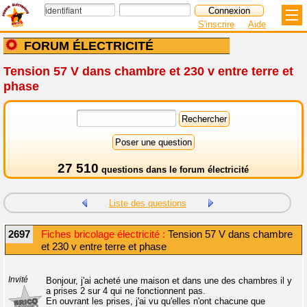
S'inscrire
Aide
FORUM ÉLECTRICITÉ
Tension 57 V dans chambre et 230 v entre terre et
phase
27 510
questions dans le
forum électricité
Liste des questions
2697
Fiches bricolage électricité :
Tension 57 V dans chambre
et 230 v entre terre et phase
Invité
Bonjour, j'ai acheté une maison et dans une des chambres il y
a prises 2 sur 4 qui ne fonctionnent pas.
En ouvrant les prises, j'ai vu qu'elles n'ont chacune que