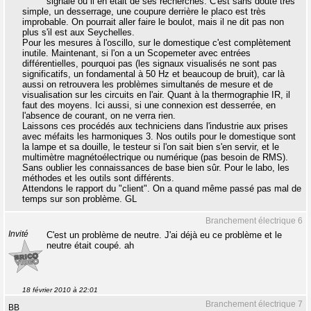
signalé ou il en était de ses recherches. C'est sans doute très
simple, un desserrage, une coupure derrière le placo est très
improbable. On pourrait aller faire le boulot, mais il ne dit pas non
plus s'il est aux Seychelles.
Pour les mesures à l'oscillo, sur le domestique c'est complètement
inutile. Maintenant, si l'on a un Scopemeter avec entrées
différentielles, pourquoi pas (les signaux visualisés ne sont pas
significatifs, un fondamental à 50 Hz et beaucoup de bruit), car là
aussi on retrouvera les problèmes simultanés de mesure et de
visualisation sur les circuits en l'air. Quant à la thermographie IR, il
faut des moyens. Ici aussi, si une connexion est desserrée, en
l'absence de courant, on ne verra rien.
Laissons ces procédés aux techniciens dans l'industrie aux prises
avec méfaits les harmoniques 3. Nos outils pour le domestique sont
la lampe et sa douille, le testeur si l'on sait bien s'en servir, et le
multimètre magnétoélectrique ou numérique (pas besoin de RMS).
Sans oublier les connaissances de base bien sûr. Pour le labo, les
méthodes et les outils sont différents.
Attendons le rapport du "client". On a quand même passé pas mal de
temps sur son problème. GL
Branchement électrique 6
Invité
C'est un problème de neutre. J'ai déjà eu ce problème et le
neutre était coupé. ah
18 février 2010 à 22:01
Branchement électrique 7
BB