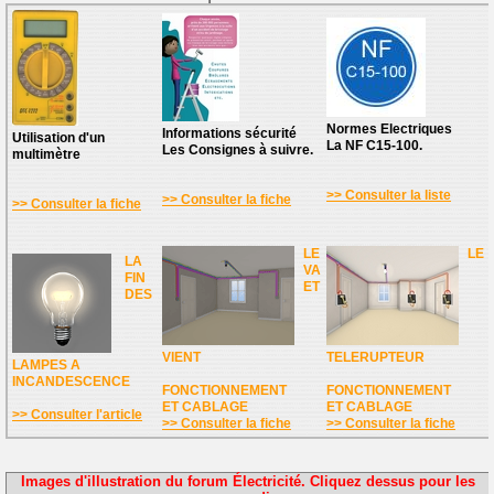
Normes Electriques
Informations sécurité
Utilisation d'un
La NF C15-100.
Les Consignes à suivre.
multimètre
>> Consulter la liste
>> Consulter la fiche
>> Consulter la fiche
LE
LE
LA
VA
FIN
ET
DES
VIENT
TELERUPTEUR
LAMPES A
INCANDESCENCE
FONCTIONNEMENT
FONCTIONNEMENT
ET CABLAGE
ET CABLAGE
>> Consulter l'article
>> Consulter la fiche
>> Consulter la fiche
Images d'illustration du forum Électricité. Cliquez dessus pour les