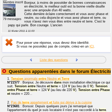
Membre inscrit
Bonjour, à moins de posséder de bonnes connaissances
en électricité, le meilleur outil est la bonne vieille douille
avec une ampoule d'un 40 watts.
Cette dernière éclaire correctement et vous avez phase et
neutre, ou cela disjoncte et vous avez phase et terre, ou
79 messages
vous n'avez rien vous êtes entre neutre et terre. C'est le
papy qui parle. Bon courage. L'ancien
11 février 2011 à 11:03
Pour poser une réponse, vous devez être identifié.
Si vous ne possédez pas de compte, créez-en un
ICI
.
Liste des questions
Questions apparentées dans le forum Électricité
1.
Tension
anormale
entre
Neutre
et
Terre
N°21577
: Bonjour, Je découvre
dans
mon installation électrique ce qui
suit.
Tension
entre
Neutre
et
terre
= 124
V
(au lieu de 0
V
).
Tension
entre
Phase
et
terre
= 124
V
(au lieu de 220
V
).
Tension
entre
Phase
et
neutre = 220...
2.
Pas de
terre
appartement
et
fuite qui dérive à la cuisine
N°23681
: Bonsoir. Depuis quelques jours j'ai remarqué que
l'appartement du quel je suis locataire il n'est pas raccordé à la
terre
.