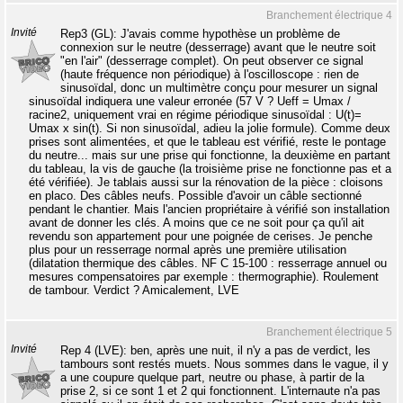
Branchement électrique 4
Invité
Rep3 (GL): J'avais comme hypothèse un problème de
connexion sur le neutre (desserrage) avant que le neutre soit
"en l'air" (desserrage complet). On peut observer ce signal
(haute fréquence non périodique) à l'oscilloscope : rien de
sinusoïdal, donc un multimètre conçu pour mesurer un signal
sinusoïdal indiquera une valeur erronée (57 V ? Ueff = Umax /
racine2, uniquement vrai en régime périodique sinusoïdal : U(t)=
Umax x sin(t). Si non sinusoïdal, adieu la jolie formule). Comme deux
prises sont alimentées, et que le tableau est vérifié, reste le pontage
du neutre... mais sur une prise qui fonctionne, la deuxième en partant
du tableau, la vis de gauche (la troisième prise ne fonctionne pas et a
été vérifiée). Je tablais aussi sur la rénovation de la pièce : cloisons
en placo. Des câbles neufs. Possible d'avoir un câble sectionné
pendant le chantier. Mais l'ancien propriétaire à vérifié son installation
avant de donner les clés. A moins que ce ne soit pour ça qu'il ait
revendu son appartement pour une poignée de cerises. Je penche
plus pour un resserrage normal après une première utilisation
(dilatation thermique des câbles. NF C 15-100 : resserrage annuel ou
mesures compensatoires par exemple : thermographie). Roulement
de tambour. Verdict ? Amicalement, LVE
Branchement électrique 5
Invité
Rep 4 (LVE): ben, après une nuit, il n'y a pas de verdict, les
tambours sont restés muets. Nous sommes dans le vague, il y
a une coupure quelque part, neutre ou phase, à partir de la
prise 2, si ce sont 1 et 2 qui fonctionnent. L'internaute n'a pas