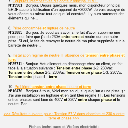
7.
Coupures intempestives disjoncteur principal ERDF
N°19981
: Bonjour, Depuis quelques mois, mon disjoncteur principal
ERDF saute à l'utilisation d'un appareil de +2000W. Je vais essayer de
vous décrire au mieux tout ce que j'ai constaté, il y aura surement des
éléments qui ne...
8.
Prise condamnée
et
rupture de neutre
N°23885
: Bonjour. Je voudrais savoir si le fait d'avoir supprimé une
prise peut faire que j'ai du 230V
entre
terre
et
neutre sur une autre
prise. Si oui, le fait de renvoyer le neutre de ma prise supprimée sur la
barrette de neutre...
9.
Installation régime de neutre IT absence de
tension
entre
phase
et
terre
N°25711
: Bonjour. Actuellement en dépannage chez un client, on fait
face à la situation suivante :
Tension
entre
phase
1-2: 230Vac
Tension
entre
phase
2-3: 230Vac
Tension
entre
phase
1-3: 230Vac
Tension
entre
phase1 -
terre
:...
10.
Problème
tension
entre
phase
neutre
et
terre
N°16476
: Bonjour à tous, Voici mon souci, si quelqu'un a une piste :) :
J'ai une installation en triphasé
et
en tarif bleu régime TT. Les tensions
entres phases sont bien de 400V
et
230V
entre
chaque
phase
et
le
neutre. Par...
>>> Résultats suivants pour : Tension 57 V dans chambre et 230 v entre
terre et phase >>>
Fiches techniques et Vidéos électricité :