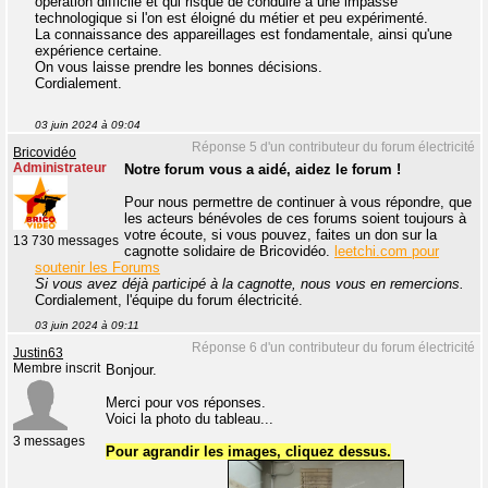
opération difficile et qui risque de conduire à une impasse
technologique si l'on est éloigné du métier et peu expérimenté.
La connaissance des appareillages est fondamentale, ainsi qu'une
expérience certaine.
On vous laisse prendre les bonnes décisions.
Cordialement.
03 juin 2024 à 09:04
Réponse 5 d'un contributeur du forum électricité
Bricovidéo
Administrateur
Notre forum vous a aidé, aidez le forum !
Pour nous permettre de continuer à vous répondre, que
les acteurs bénévoles de ces forums soient toujours à
votre écoute, si vous pouvez, faites un don sur la
13 730 messages
cagnotte solidaire de Bricovidéo.
leetchi.com pour
soutenir les Forums
Si vous avez déjà participé à la cagnotte, nous vous en remercions.
Cordialement, l'équipe du forum électricité.
03 juin 2024 à 09:11
Réponse 6 d'un contributeur du forum électricité
Justin63
Membre inscrit
Bonjour.
Merci pour vos réponses.
Voici la photo du tableau...
3 messages
Pour agrandir les images, cliquez dessus.