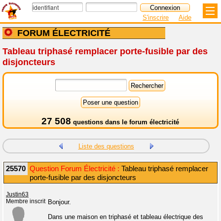
S'inscrire
Aide
FORUM ÉLECTRICITÉ
Tableau triphasé remplacer porte-fusible par des
disjoncteurs
27 508
questions dans le
forum électricité
Liste des questions
25570
Question Forum Électricité :
Tableau triphasé remplacer
porte-fusible par des disjoncteurs
Justin63
Membre inscrit
Bonjour.
Dans une maison en triphasé et tableau électrique des