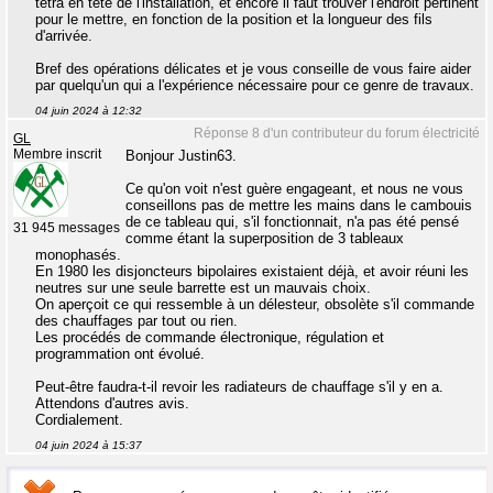
tétra en tête de l'installation, et encore il faut trouver l'endroit pertinent
pour le mettre, en fonction de la position et la longueur des fils
d'arrivée.
Bref des opérations délicates et je vous conseille de vous faire aider
par quelqu'un qui a l'expérience nécessaire pour ce genre de travaux.
04 juin 2024 à 12:32
Réponse 8 d'un contributeur du forum électricité
GL
Membre inscrit
Bonjour Justin63.
Ce qu'on voit n'est guère engageant, et nous ne vous
conseillons pas de mettre les mains dans le cambouis
de ce tableau qui, s'il fonctionnait, n'a pas été pensé
31 945 messages
comme étant la superposition de 3 tableaux
monophasés.
En 1980 les disjoncteurs bipolaires existaient déjà, et avoir réuni les
neutres sur une seule barrette est un mauvais choix.
On aperçoit ce qui ressemble à un délesteur, obsolète s'il commande
des chauffages par tout ou rien.
Les procédés de commande électronique, régulation et
programmation ont évolué.
Peut-être faudra-t-il revoir les radiateurs de chauffage s'il y en a.
Attendons d'autres avis.
Cordialement.
04 juin 2024 à 15:37