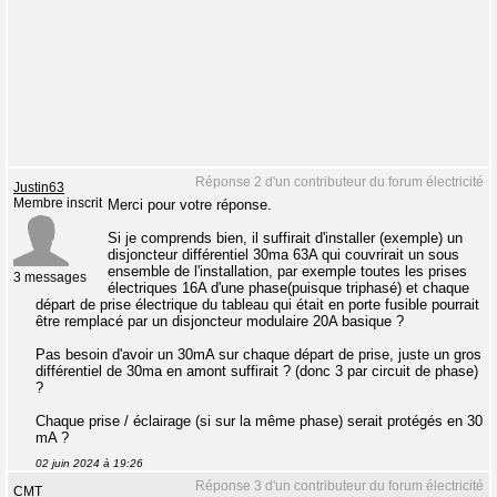
Réponse 2 d'un contributeur du forum électricité
Justin63
Membre inscrit
Merci pour votre réponse.
Si je comprends bien, il suffirait d'installer (exemple) un
disjoncteur différentiel 30ma 63A qui couvrirait un sous
ensemble de l'installation, par exemple toutes les prises
3 messages
électriques 16A d'une phase(puisque triphasé) et chaque
départ de prise électrique du tableau qui était en porte fusible pourrait
être remplacé par un disjoncteur modulaire 20A basique ?
Pas besoin d'avoir un 30mA sur chaque départ de prise, juste un gros
différentiel de 30ma en amont suffirait ? (donc 3 par circuit de phase)
?
Chaque prise / éclairage (si sur la même phase) serait protégés en 30
mA ?
02 juin 2024 à 19:26
Réponse 3 d'un contributeur du forum électricité
CMT