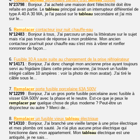
N°23798
: Bonjour. J'ai acheté une maison dont l'électricité doit être
refaite en partie. Le
tableau
principal avait un interrupteur différentiel de
type A 40 A 30 MA, je l'ai passé sur le
tableau
secondaire et j'ai mis
sur le...
5.
Remplacer
contacteur jour nuit chauffe-eau
N°12483
: Bonjour à tous, J'ai parcouru un peu la littérature sur le sujet
mais n'ai pas trouvé de réponse à mon problème. Mon ancien
contacteur jour/nuit pour chauffe eau s'est mis à vibrer et ronfler
ronronner de façon...
6.
Fusible 10 A saute suite au changement de la prise réfrigérateur
N°14171
: Bonjour, J'ai donc changé mon ancienne prise ayant toujours
servi au frigidaire (dans cette prise ancienne, j'ai trouvé un fusible
intégré calibre 10 ampères : voir la photo de mon avatar). J'ai tiré le
câble sous le...
7.
Remplacer
porte fusible porcelaine 63A 500V
N°12299
: Bonjour, J'ai un gros porte fusible porcelaine avec fusible à
visser 63A 500V avec la phase et le neutre. Est-ce que je peux le
remplacer
par
quelque chose de plus moderne ? Peut-être un
disjoncteur ou autre ? Merci de...
8.
Remplacer
un fusible vieux
tableau
électrique
N°14310
: Bonjour, J'ai branché une vieille lampe à une prise électrique
et mes plombs ont sauté. Je n'ai plus aucune prise électrique qui
fonctionne dans mon appartement. Mon
tableau
électrique est une
antiquité, je ne sais...