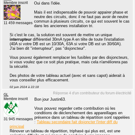
Membre inscrit
Oui dans l'idée.
Mais il est indispensable de pouvoir appairer phase et
neutre des circuits, donc il ne faut pas avoir de neutre
commun à plusieurs circuits, ce qui est souvent le cas
11 459 messages
dans les anciennes installation tri.
Si c'est le cas, la solution est souvent de mettre un unique
interrupteur
différentiel 30mA type A en tête de toute l'installation
(40A si votre DB est un 10/30A, 63A si votre DB est un 30/60A).
J'ai bien dit "interrupteur", pas "disjoncteur".
Vous pouvez également remplacer les fusibles par des disjoncteurs,
si vous voulez que ce soit plus pratique, mais cela n'améliorera pas
la sécurité.
Des photos de votre tableau actuel (avec et sans capot) aiderait à
vous conseiller plus efficacement.
02 juin 2024 à 22:18
Réponse 4 d'un contributeur du forum électricité
GL
Membre inscrit
Bon jour Justin63.
Vous pouvez regarder cette contribution où les
conditions de déclenchement des appareillages en
présence dans un tableau de répartition sont rappelées
31 945 messages
:
Tableau secondaire fait disjoncter l'inter diff du
principal
Rénover un tableau de répartition, triphasé qui plus est, est une