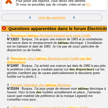
Pour poser une réponse, vous devez être identifié.
Si vous ne possédez pas de compte, créez-en un
ICI
.
Liste des questions
Questions apparentées dans le forum Électricité
1.
Remplacer
tableau
électrique triphasé avec porte fusible
N°13223
: Bonjour, J'ai acquis une maison de 1983 et je souhaiterais
me lancer dans le remplacement du
tableau
électrique. L'installation
est en triphasé et date de 1983. Je n'ai pas de souci particulier de
disjonction ou de fusible...
2.
Remplacer
vieux
tableau
électrique porte fusible
par
des
disjoncteurs
N°12497
: Bonjour, J'ai acheté une maison qui date de 1960 à peu prés
le problème c'est que je voudrais passer sur
des
disjoncteurs
car les
plombs n'arrêtent pas de sauter particulièrement le deuxième porte
fusible sur la photo 2...
3.
Conseils rénovation d'un
tableau
électrique
N°25104
: Bonjour. J'ai pour projet de rénover mon
tableau
électrique à
l'avenir. Voici la liste
des
fusibles actuellement en place. J'aimerais
savoir quel matériel (de préférence de la marque Legrand) me
conseillez-vous pour...
4.
Câblage
tableau
secondaire partant d'un
tableau
fusible