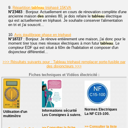
9.
Répartition
tableau
triphasé 15KVA
N°23483
: Bonjour. Actuellement en cours de rénovation complète d'une
ancienne maison
des
années 80, je dois refaire le
tableau
électrique
qui est actuellement en triphasé. Je souhaite conserver l'alimentation
en tri et j'ai souscrit...
10.
Avis équilibrage phase en triphasé
N°18727
: Bonjour. Je rénove entièrement une maison, j'ai donc pour le
moment tirer tous mes réseaux électriques à mon futur
tableau
. Le
compteur EDF qui est situé à 60m de l'habitation et composer d'un
disjoncteur différentiel...
>>> Résultats suivants pour : Tableau triphasé remplacer porte-fusible par
des disjoncteurs >>>
Fiches techniques et Vidéos électricité :
Normes Electriques
Informations sécurité
Utilisation d'un
La NF C15-100.
Les Consignes à suivre.
multimètre
>> Consulter la liste
>> Consulter la fiche