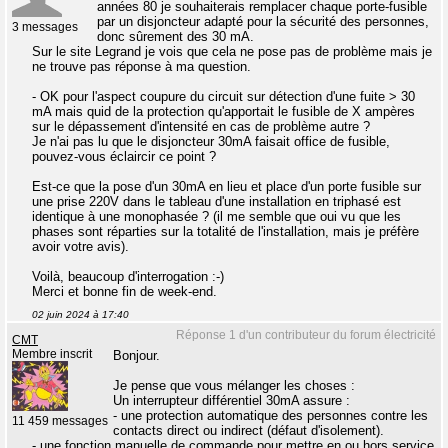
années 80 je souhaiterais remplacer chaque porte-fusible
par un disjoncteur adapté pour la sécurité des personnes,
3 messages
donc sûrement des 30 mA.
Sur le site Legrand je vois que cela ne pose pas de problème mais je
ne trouve pas réponse à ma question.
- OK pour l'aspect coupure du circuit sur détection d'une fuite > 30
mA mais quid de la protection qu'apportait le fusible de X ampères
sur le dépassement d'intensité en cas de problème autre ?
Je n'ai pas lu que le disjoncteur 30mA faisait office de fusible,
pouvez-vous éclaircir ce point ?
Est-ce que la pose d'un 30mA en lieu et place d'un porte fusible sur
une prise 220V dans le tableau d'une installation en triphasé est
identique à une monophasée ? (il me semble que oui vu que les
phases sont réparties sur la totalité de l'installation, mais je préfère
avoir votre avis).
Voilà, beaucoup d'interrogation :-)
Merci et bonne fin de week-end.
02 juin 2024 à 17:40
Réponse 1 d'un contributeur du forum électricité
CMT
Membre inscrit
Bonjour.
Je pense que vous mélanger les choses :
Un interrupteur différentiel 30mA assure :
- une protection automatique des personnes contre les
11 459 messages
contacts direct ou indirect (défaut d'isolement).
- une fonction manuelle de commande pour mettre en ou hors service