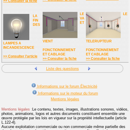
>> Consulter la fiche
LE
LE
LA
VA
FIN
ET
DES
VIENT
TELERUPTEUR
LAMPES A
INCANDESCENCE
FONCTIONNEMENT
FONCTIONNEMENT
ET CABLAGE
ET CABLAGE
>> Consulter l'article
>> Consulter la fiche
>> Consulter la fiche
Liste des questions
Informations sur le forum Électricité
Informations sur le moteur du forum
Mentions légales
Mentions légales :
Le contenu, textes, images, illustrations sonores, vidéos,
photos, animations, logos et autres documents constituent ensemble une
œuvre protégée par les lois en vigueur sur la propriété intellectuelle (article
L.122-4).
Aucune exploitation commerciale ou non commerciale même partielle des