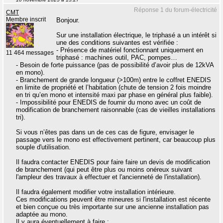
Réponse 1 du forum-électricité
CMT
Membre inscrit
Bonjour.
Sur une installation électrique, le triphasé a un intérêt si
une des conditions suivantes est vérifiée :
- Présence de matériel fonctionnant uniquement en
11 464 messages
triphasé : machines outil, PAC, pompes…
- Besoin de forte puissance (pas de possibilité d’avoir plus de 12kVA
en mono).
- Branchement de grande longueur (>100m) entre le coffret ENEDIS
en limite de propriété et l’habitation (chute de tension 2 fois moindre
en tri qu’en mono et intensité maxi par phase en général plus faible).
- Impossibilité pour ENEDIS de fournir du mono avec un coût de
modification de branchement raisonnable (cas de vieilles installations
tri).
Si vous n’êtes pas dans un de ces cas de figure, envisager le
passage vers le mono est effectivement pertinent, car beaucoup plus
souple d'utilisation.
Il faudra contacter ENEDIS pour faire faire un devis de modification
de branchement (qui peut être plus ou moins onéreux suivant
l'ampleur des travaux à effectuer et l'ancienneté de l'installation).
Il faudra également modifier votre installation intérieure.
Ces modifications peuvent être mineures si l'installation est récente
et bien conçue ou très importante sur une ancienne installation pas
adaptée au mono.
Il y aura éventuellement à faire :