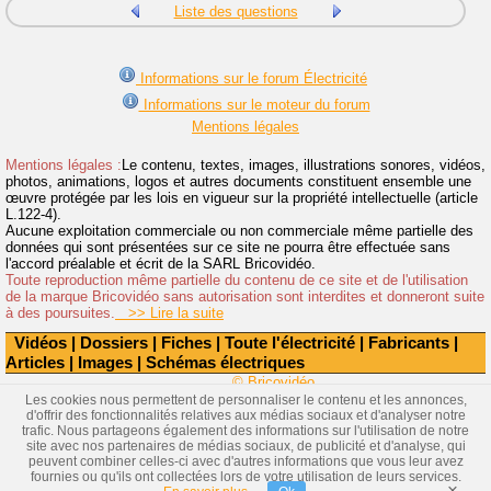
Liste des questions
Informations sur le forum Électricité
Informations sur le moteur du forum
Mentions légales
Mentions légales :
Le contenu, textes, images, illustrations sonores, vidéos,
photos, animations, logos et autres documents constituent ensemble une
œuvre protégée par les lois en vigueur sur la propriété intellectuelle (article
L.122-4).
Aucune exploitation commerciale ou non commerciale même partielle des
données qui sont présentées sur ce site ne pourra être effectuée sans
l'accord préalable et écrit de la SARL Bricovidéo.
Toute reproduction même partielle du contenu de ce site et de l'utilisation
de la marque Bricovidéo sans autorisation sont interdites et donneront suite
à des poursuites.
>> Lire la suite
Vidéos
|
Dossiers
|
Fiches
|
Toute l'électricité
|
Fabricants
|
Articles
|
Images
|
Schémas électriques
© Bricovidéo
Les cookies nous permettent de personnaliser le contenu et les annonces,
d'offrir des fonctionnalités relatives aux médias sociaux et d'analyser notre
trafic. Nous partageons également des informations sur l'utilisation de notre
site avec nos partenaires de médias sociaux, de publicité et d'analyse, qui
peuvent combiner celles-ci avec d'autres informations que vous leur avez
fournies ou qu'ils ont collectées lors de votre utilisation de leurs services.
×