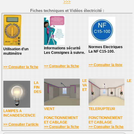
>>>
Fiches techniques et Vidéos électricité :
Normes Electriques
Informations sécurité
Utilisation d'un
La NF C15-100.
Les Consignes à suivre.
multimètre
>> Consulter la liste
>> Consulter la fiche
>> Consulter la fiche
LE
LE
LA
VA
FIN
ET
DES
VIENT
TELERUPTEUR
LAMPES A
INCANDESCENCE
FONCTIONNEMENT
FONCTIONNEMENT
ET CABLAGE
ET CABLAGE
>> Consulter l'article
>> Consulter la fiche
>> Consulter la fiche