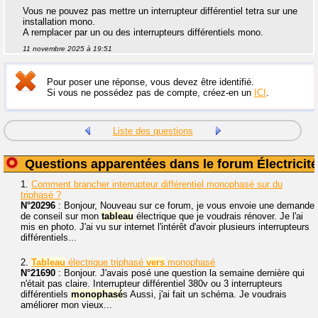
Vous ne pouvez pas mettre un interrupteur différentiel tetra sur une
installation mono.
A remplacer par un ou des interrupteurs différentiels mono.
11 novembre 2025 à 19:51
Pour poser une réponse, vous devez être identifié.
Si vous ne possédez pas de compte, créez-en un
ICI
.
Liste des questions
Questions apparentées dans le forum Électricité
1.
Comment brancher interrupteur différentiel monophasé sur du
triphasé ?
N°20296
: Bonjour, Nouveau sur ce forum, je vous envoie une demande
de conseil sur mon
tableau
électrique que je voudrais rénover. Je l'ai
mis en photo. J'ai vu sur internet l'intérêt d'avoir plusieurs interrupteurs
différentiels...
2.
Tableau
électrique triphasé
vers
monophasé
N°21690
: Bonjour. J'avais posé une question la semaine dernière qui
n'était pas claire. Interrupteur différentiel 380v ou 3 interrupteurs
différentiels
monophasé
s Aussi, j'ai fait un schéma. Je voudrais
améliorer mon vieux...