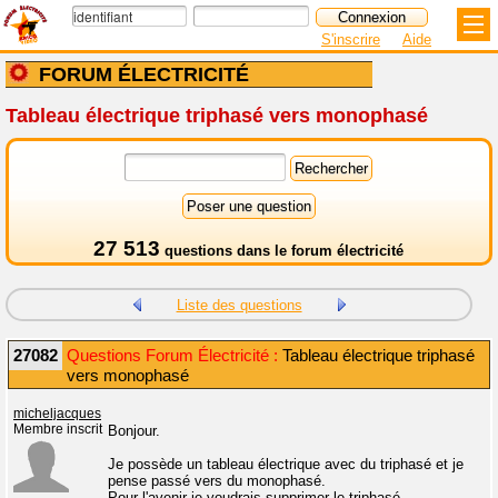
S'inscrire
Aide
FORUM ÉLECTRICITÉ
Tableau électrique triphasé vers monophasé
27 513
questions dans le
forum électricité
Liste des questions
27082
Questions Forum Électricité :
Tableau électrique triphasé
vers monophasé
micheljacques
Membre inscrit
Bonjour.
Je possède un tableau électrique avec du triphasé et je
pense passé vers du monophasé.
Pour l'avenir je voudrais supprimer le triphasé.