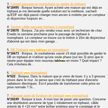
3.
Conseil passage au monophasé ou garder du triphasé
N°18495
: Bonjour bonsoir, Ayant acheté une maison qui est déjà en
triphasé je me demande quelle solution est la meilleure, sachant
qu'EDF est déjà passé changer mon ancien à molette par un compteur
et disjoncteur toujours en...
4.
Section câble passage triphasé à monophasé
N°19070
: Bonjour, J'ai pris rendez-vous avec un technicien de chez
Enedis la semaine prochaine pour le passage de triphasé à
monophasé. Le compteur se trouve sur le trottoir à 15m de disjoncteur
d'abonné qui est dans mon garage...
5.
DB Triphasé
vers
tableau
en monophasé
N°16673
: Bonjour, Je souhaiterais savoir s'il était possible de garder le
DB en triphasé et n'utiliser qu'une seule phase (sur les 3) ainsi que le
neutre pour équiper mon nouveau
tableau
en mono ? Quel impact ?
Cela m'évitera de...
6.
Triphasé
vers
monophasé
N°622
: Bonjour, Dans la maison que je viens de louer, il y a 3 grosses
prises dans le mur. Je pense que c'est du triphasé pour d'anciens
radiateurs électriques. Est-il possible de transformer cette prise en
prise normale ? Si...
7.
Passage point de livraison de triphasé
vers
monophasé
N°20249
: Bonjour à tous. A mon tour de poser une question. Concerne
une distribution ancienne de type 1 initialement en triphasé, câble
enterré de 4 ×10 mm² entre boîtier extérieur pour le comptage et le