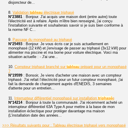
disjoncteur de...
8.
Validation
tableau
électrique triphasé
N°23881
: Bonjour. J'ai acquis une maison dont (entre autre) toute
l'électricité est à refaire. Après m'être bien renseigné, j'ai conçu
l'installation suivante et souhaiterais savoir si je suis bien conforme à
la norme NF C...
9.
Passage du monophasé au triphasé
N°25493
: Bonjour. Je vous écris car je suis actuellement en
monophasé (12 kW) et j'envisage de passer au triphasé (3x12 kW) pour
alimenter ma piscine et ma borne pour voiture électrique. Voici ma
situation actuelle : - J'ai une...
10.
Compteur triphasé branché sur
tableau
préparé pour un monophasé
?
N°19599
: Bonsoir, Je viens d'acheter une maison avec un compteur
triphasé. J'ai refait l’électricité pour un futur compteur monophasé, j'ai
fait la demande de changement auprès d'ENEDIS, 3 semaines
d'attente pour un entretien...
11.
Interrupteur différentiel monophasé sur installation
triphasé
e
N°14214
: Bonjour à toute la communauté. J'ai récemment acheté un
interrupteur différentiel 63A Type A pour mettre à la base de mon
installation éclectique pour protéger davantage ma maison
(L'installation date des années...
>>> Résultats suivants pour : Tableau électrique triphasé vers monophasé