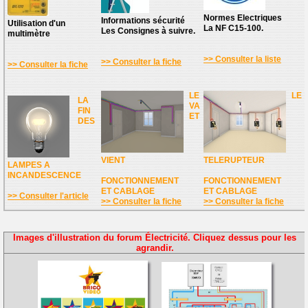
Normes Electriques
Informations sécurité
Utilisation d'un
La NF C15-100.
Les Consignes à suivre.
multimètre
>> Consulter la liste
>> Consulter la fiche
>> Consulter la fiche
LE
LE
LA
VA
FIN
ET
DES
VIENT
TELERUPTEUR
LAMPES A
INCANDESCENCE
FONCTIONNEMENT
FONCTIONNEMENT
ET CABLAGE
ET CABLAGE
>> Consulter l'article
>> Consulter la fiche
>> Consulter la fiche
Images d'illustration du forum Électricité. Cliquez dessus pour les
agrandir.