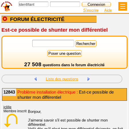
S'inscrire
Aide
FORUM ÉLECTRICITÉ
Est-ce possible de shunter mon différentiel
27 508
questions dans le
forum électricité
Liste des questions
12843
Problème installation électrique :
Est-ce possible de
shunter mon différentiel
jclille
Membre inscrit
Bonjour,
J'aimerai savoir s'il est possible de shunter mon
différentiel.
Voilà dès qu'il pleut trop mon différentiel disjoncte, en fait