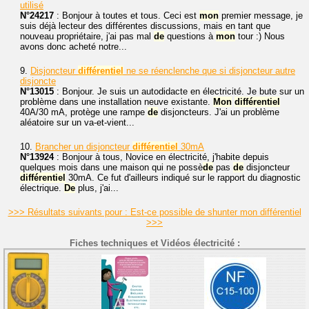
utilisé
N°24217
: Bonjour à toutes et tous. Ceci est
mon
premier message, je
suis déjà lecteur des différentes discussions, mais en tant que
nouveau propriétaire, j'ai pas mal
de
questions à
mon
tour :) Nous
avons donc acheté notre...
9.
Disjoncteur
différentiel
ne se réenclenche que si disjoncteur autre
disjoncte
N°13015
: Bonjour. Je suis un autodidacte en électricité. Je bute sur un
problème dans une installation neuve existante.
Mon
différentiel
40A/30 mA, protège une rampe
de
disjoncteurs. J'ai un problème
aléatoire sur un va-et-vient...
10.
Brancher un disjoncteur
différentiel
30mA
N°13924
: Bonjour à tous, Novice en électricité, j'habite depuis
quelques mois dans une maison qui ne possè
de
pas
de
disjoncteur
différentiel
30mA. Ce fut d'ailleurs indiqué sur le rapport du diagnostic
électrique.
De
plus, j'ai...
>>> Résultats suivants pour : Est-ce possible de shunter mon différentiel
>>>
Fiches techniques et Vidéos électricité :