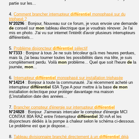
partie sur les...
4.
Comment brancher interrupteur
différentiel
monophasé sur du
triphasé ?
N°20296
: Bonjour, Nouveau sur ce forum, je vous envoie une demande
de
conseil sur
mon
tableau électrique que je voudrais rénover. Je l'ai
mis en photo. J'ai vu sur internet l'intérêt d'avoir plusieurs interrupteurs
différentiels...
5.
Problème disjoncteur
différentiel
sélectif
N°7333
: Bonjour à tous Je ne suis bricoleur qu'à mes heures perdues,
mais là, j'ai beau tourner toutes les possibilités dans ma tête, je suis
complètement perdu. Voilà
mon
problème... Quel que soit l'heure
de
la
journée,
mon
...
6.
Interrupteur
différentiel
monophasé sur installation triphasée
N°14214
: Bonjour à toute la communauté. J'ai récemment acheté un
interrupteur
différentiel
63A Type A pour mettre à la base
de
mon
installation éclectique pour protéger davantage ma maison
(L'installation date des années...
7.
Brancher compteur d'énergie sur interrupteur
différentiel
N°24828
: Bonjour. J'aimerais intercaler le compteur d'énergie MCI
CONTAX 80A RAZ entre l'interrupteur
différentiel
30 mA et les
disjoncteurs dédiés à la pompe à chaleur selon le schéma ci-dessous.
Le problème est que je dispose...
8.
Tableau divisionnaire branché directement à un
différentiel
déjà