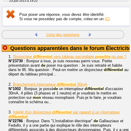
23 juin 2013 à 14:22
Pour poser une réponse, vous devez être identifié.
Si vous ne possédez pas de compte, créez-en un
ICI
.
Liste des questions
Questions apparentées dans le forum Électricité
1.
Disjoncteur
différentiel
vers tableau secondaire
possible
ou pas ?
N°23730
: Bonjour à tous, je suis nouveau parmi vous. Petite
présentation avant
de
poser ma question : Je suis retraité et habite
dans le 95. Ma question : Peut-on mettre un disjoncteur
différentiel
au
départ du tableau principal...
2.
Branchement interrupteur
différentiel
30mA
N°1002
: Bonjour, je possè
de
un interrupteur
différentiel
d'occasion
30mA, 4 pôles (3 phases et 1 neutre) et je voudrais le mettre en
protection sur
mon
réseau monophasé. Puis-je le faire, je voudrais
connaître le schéma ou...
3.
Intérêt d'un disjoncteur
différentiel
par rapport à un interrupteur
différentiel
N°22786
: Bonjour. Dans "L'installation électrique"
de
Gallauziaux et
Fedullo, il y a une partie qui explique le rôle des interrupteurs
différentiels associés à des disjoncteurs divisionnaires. Puis, il y a une