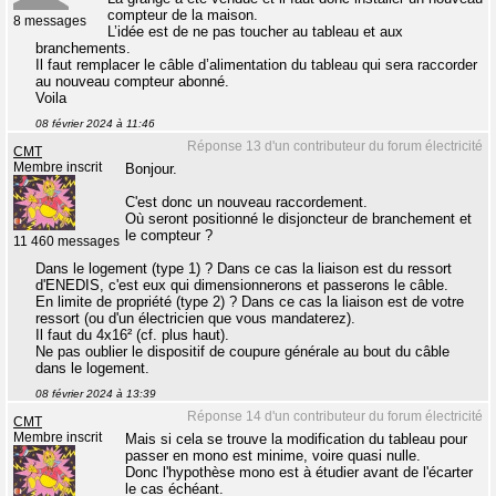
compteur de la maison.
8 messages
L’idée est de ne pas toucher au tableau et aux
branchements.
Il faut remplacer le câble d’alimentation du tableau qui sera raccorder
au nouveau compteur abonné.
Voila
08 février 2024 à 11:46
Réponse 13 d'un contributeur du forum électricité
CMT
Membre inscrit
Bonjour.
C'est donc un nouveau raccordement.
Où seront positionné le disjoncteur de branchement et
le compteur ?
11 460 messages
Dans le logement (type 1) ? Dans ce cas la liaison est du ressort
d'ENEDIS, c'est eux qui dimensionnerons et passerons le câble.
En limite de propriété (type 2) ? Dans ce cas la liaison est de votre
ressort (ou d'un électricien que vous mandaterez).
Il faut du 4x16² (cf. plus haut).
Ne pas oublier le dispositif de coupure générale au bout du câble
dans le logement.
08 février 2024 à 13:39
Réponse 14 d'un contributeur du forum électricité
CMT
Membre inscrit
Mais si cela se trouve la modification du tableau pour
passer en mono est minime, voire quasi nulle.
Donc l'hypothèse mono est à étudier avant de l'écarter
le cas échéant.