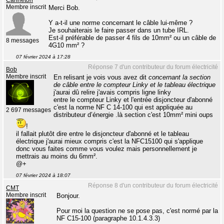
Membre inscrit
Merci Bob.
Y a-t-il une norme concernant le câble lui-même ?
Je souhaiterais le faire passer dans un tube IRL.
Est-il préférable de passer 4 fils de 10mm² ou un câble de
8 messages
4G10 mm² ?
07 février 2024 à 17:28
Réponse 7 d'un contributeur du forum électricité
Bob
Membre inscrit
En relisant je vois vous avez dit
concernant la section
de câble entre le compteur Linky et le tableau électrique
j'aurai dû relire j'avais compris ligne linky
entre le compteur Linky et l'entrée disjoncteur d'abonné
c'est la norme NF C 14-100 qui est appliquée au
2 697 messages
distributeur d’énergie .là section c'est 10mm² mini oups
!
il fallait plutôt dire entre le disjoncteur d'abonné et le tableau
électrique j'aurai mieux compris c'est la NFC15100 qui s'applique
donc vous faites comme vous voulez mais personnellement je
mettrais au moins du 6mm².
@+
07 février 2024 à 18:07
Réponse 8 d'un contributeur du forum électricité
CMT
Membre inscrit
Bonjour.
Pour moi la question ne se pose pas, c'est normé par la
NF C15-100 (paragraphe 10.1.4.3.3)