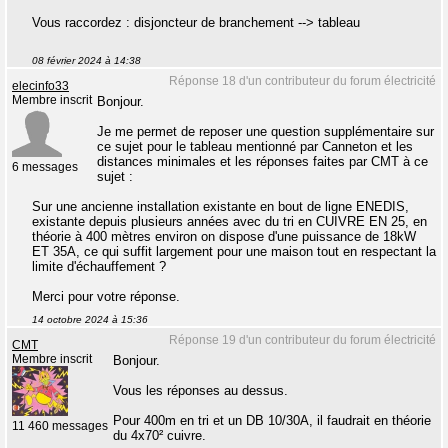
Vous raccordez : disjoncteur de branchement --> tableau
08 février 2024 à 14:38
Réponse 18 d'un contributeur du forum électricité
elecinfo33
Membre inscrit
Bonjour.
Je me permet de reposer une question supplémentaire sur
ce sujet pour le tableau mentionné par Canneton et les
distances minimales et les réponses faites par CMT à ce
6 messages
sujet :
Sur une ancienne installation existante en bout de ligne ENEDIS,
existante depuis plusieurs années avec du tri en CUIVRE EN 25, en
théorie à 400 mètres environ on dispose d'une puissance de 18kW
ET 35A, ce qui suffit largement pour une maison tout en respectant la
limite d'échauffement ?
Merci pour votre réponse.
14 octobre 2024 à 15:36
Réponse 19 d'un contributeur du forum électricité
CMT
Membre inscrit
Bonjour.
Vous les réponses au dessus.
Pour 400m en tri et un DB 10/30A, il faudrait en théorie
11 460 messages
du 4x70² cuivre.