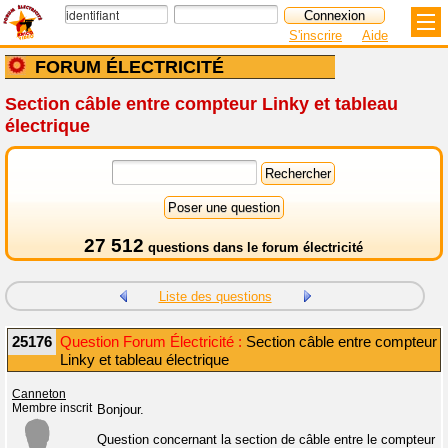
S'inscrire
Aide
FORUM ÉLECTRICITÉ
Section câble entre compteur Linky et tableau
électrique
27 512
questions dans le
forum électricité
Liste des questions
25176
Question Forum Électricité :
Section câble entre compteur
Linky et tableau électrique
Canneton
Membre inscrit
Bonjour.
Question concernant la section de câble entre le compteur