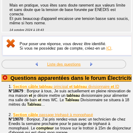
Mais en pratique, vous êtes sans doute rarement aux valeurs limite
et sans doute que la tension de base forunée par ENEDIS est
correcte.
Et puis beaucoup d'appareil encaisse une tension basse sans soucis,
même si hors norme.
14 octobre 2024 à 18:43
Pour poser une réponse, vous devez être identifié.
Si vous ne possédez pas de compte, créez-en un
ICI
.
Liste des questions
Questions apparentées dans le forum Électricité
1.
Section
câble
tableau
principal
et
tableau
divisionnaire
et
ID
N°18679
: Bonjour à tous, Je suis actuellement en pleine rénovation de
ma maison
et
je désire mettre un
tableau
divisionnaire pour alimenter
ma salle de bain
et
mes WC. Le
Tableau
Divisionnaire se situera à 18
mètres du
Tableau
...
2.
Section
câble
passage triphasé à monophasé
N°19070
: Bonjour, J'ai pris rendez-vous avec un technicien de chez
Enedis la semaine prochaine pour le passage de triphasé à
monophasé. Le
compteur
se trouve sur le trottoir à 15m de disjoncteur
d'abonné qui est dans mon garage...