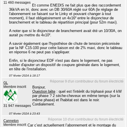
11 460 messages
Et comme ENEDIS ne fait plus que des raccordement
36kVA en tri, donc avec un DB 30/60A réglé sur 60A (le réglage de
l'abonnement se faisant sur le Linky et pouvant changer à tout
moment), il faut obligatoirement un 4x16² entre le disjoncteur de
branchement et le tableau de répartition principal (pour 52m maxi).
A noter que si le disjoncteur de branchement avait été un 10/30A, on
aurait pu mettre du 4x10².
A savoir également que l'hypothèse de chute de tension préconisée
par la NF C15-100 pour cette liaison est de 2% maxi, donc le tableau
en réponse 6 ne peut pas s'appliquer.
Enfin, si le disjoncteur EDF n'est pas dans le logement, ne pas
oublier d'ajouter un dispositif de coupure générale dans le logement,
en tête de l'installation.
07 février 2024 à 18:17
Réponse 9 d'un contributeur du forum électricité
GL
Membre inscrit
Bonjour,
Question bête
: quel est l'intérêt du triphasé pour 4 kW
par phase ? 2 sèche-cheveux en même temps (sur la
même phase) et l'habitat est dans le noir.
Cordialement.
31 947 messages
07 février 2024 à 23:43
Réponse 10 d'un contributeur du forum électricité
Canneton
Membre inscrit
Car c’est actuellement l’abonnement et le montage du