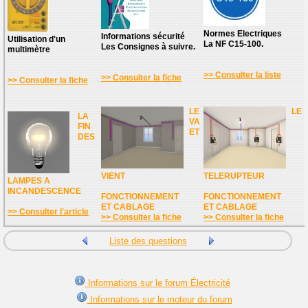
Normes Electriques
Informations sécurité
Utilisation d'un
La NF C15-100.
Les Consignes à suivre.
multimètre
>> Consulter la liste
>> Consulter la fiche
>> Consulter la fiche
LE
LE
LA
VA
FIN
ET
DES
VIENT
TELERUPTEUR
LAMPES A
INCANDESCENCE
FONCTIONNEMENT
FONCTIONNEMENT
ET CABLAGE
ET CABLAGE
>> Consulter l'article
>> Consulter la fiche
>> Consulter la fiche
Liste des questions
Informations sur le forum Électricité
Informations sur le moteur du forum