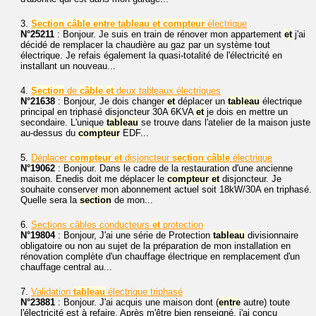
3.
Section
câble
entre
tableau
et
compteur
électrique
N°25211
: Bonjour. Je suis en train de rénover mon appartement
et
j'ai
décidé de remplacer la chaudière au gaz par un système tout
électrique. Je refais également la quasi-totalité de l'électricité en
installant un nouveau...
4.
Section
de
câble
et
deux tableaux électriques
N°21638
: Bonjour, Je dois changer
et
déplacer un
tableau
électrique
principal en triphasé disjoncteur 30A 6KVA
et
je dois en mettre un
secondaire. L'unique
tableau
se trouve dans l'atelier de la maison juste
au-dessus du
compteur
EDF...
5.
Déplacer
compteur
et
disjoncteur
section
câble
électrique
N°19062
: Bonjour. Dans le cadre de la restauration d'une ancienne
maison. Enedis doit me déplacer le
compteur
et
disjoncteur. Je
souhaite conserver mon abonnement actuel soit 18kW/30A en triphasé.
Quelle sera la
section
de mon...
6.
Sections câbles conducteurs
et
protection
N°19804
: Bonjour, J'ai une série de Protection
tableau
divisionnaire
obligatoire ou non au sujet de la préparation de mon installation en
rénovation complète d'un chauffage électrique en remplacement d'un
chauffage central au...
7.
Validation
tableau
électrique triphasé
N°23881
: Bonjour. J'ai acquis une maison dont (
entre
autre) toute
l'électricité est à refaire. Après m'être bien renseigné, j'ai conçu