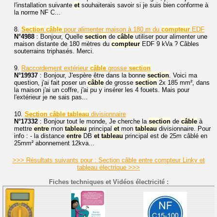
l'installation suivante
et
souhaiterais savoir si je suis bien conforme à
la norme NF C...
8.
Section
câble
pour alimenter maison à 180 m du
compteur
EDF
N°4988
: Bonjour, Quelle
section
de
câble
utiliser pour alimenter une
maison distante de 180 mètres du
compteur
EDF 9 kVa ? Câbles
souterrains triphasés. Merci.
9.
Raccordement extérieur
câble
grosse
section
N°19937
: Bonjour, J'espère être dans la bonne
section
. Voici ma
question, j'ai fait poser un
câble
de grosse
section
2x 185 mm², dans
la maison j'ai un coffre, j'ai pu y insérer les 4 fouets. Mais pour
l'extérieur je ne sais pas...
10.
Section
câble
tableau
divisionnaire
N°17332
: Bonjour tout le monde, Je cherche la
section
de
câble
à
mettre
entre
mon
tableau
principal
et
mon
tableau
divisionnaire. Pour
info : - la distance
entre
DB
et
tableau
principal est de 25m câblé en
25mm² abonnement 12kva...
>>> Résultats suivants pour : Section câble entre compteur Linky et
tableau électrique >>>
Fiches techniques et Vidéos électricité :