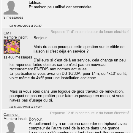
tableau.
Et maison peu utilisé car secondaire…
8 messages
08 février 2024 à 09:47
Réponse 11 d'un contributeur du forum électricité
CMT
Membre inscrit
Bonjour.
Mais du coup pourquoi cette question sur le câble de
liaison si c'est déjà en service ?
11 460 messages
D'ailleurs si c'est déjà en service, cela change un peu
les réponses faites dessus car ce n'est pas un nouveau
raccordement ENEDIS aux normes actuelles.
En particulier si vous avez un DB 10/30A, pour 14m, du 4x10² suffit,
voire même du 4x6² pour une installation ancienne.
Mais si vous êtes dans une logique de gros travaux de rénovation,
pourquoi ne pas en profiter pour faire un passage en mono, si vous
n'avez pas d'usage du tri.
08 février 2024 à 11:43
Réponse 12 d'un contributeur du forum électricité
Canneton
Membre inscrit
Bonjour.
Actuellement il y a un tableau raccorder en triphasé avec
compteur de l’autre coté de la route dans une grange.
La grange a été vendue et il faut donc installer un nouveau