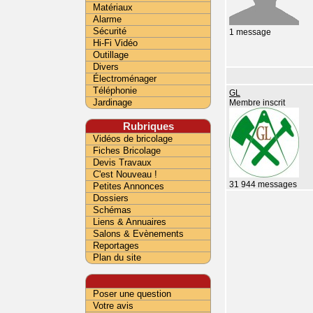
Matériaux
Alarme
Sécurité
1 message
Hi-Fi Vidéo
Outillage
Divers
Électroménager
Téléphonie
GL
Jardinage
Membre inscrit
Rubriques
Vidéos de bricolage
Fiches Bricolage
Devis Travaux
C'est Nouveau !
31 944 messages
Petites Annonces
Dossiers
Schémas
Liens & Annuaires
Salons & Evènements
Reportages
Plan du site
Poser une question
Votre avis