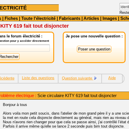
ECTRICITÉ
Reste
s
|
Fiches
|
Toute l'électricité
|
Fabricants
|
Articles
|
Images
|
Sch
 KITY 619 fait tout disjoncter
ns le forum électricité :
Je pose une nouvelle question :
question pour y accéder directement
Liste des questions
Aide
écédente
Question suivante
oblème électrique :
Scie circulaire KITY 619 fait tout disjoncter
Bonjour à tous
Alors voila mon petit soucis, dans l'atelier de mon grand père il y a une sci
la met en route cela disjoncte directement au général, mais rien au niveau d
Nous n'avons rien changer pour que cela se passe ainsi, j'ai contrôlé l’état d
Parfois il arrive même qu'elle se lance 2 seconde puis bim tout disjoncte.