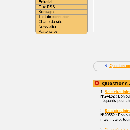
Editorial
Flux RSS
Sondages
Test de connexion
Charte du site
Newsletter
Partenaires
Question pr
Questions 
1.
Scie
circulair
N°24132
: Bonjour
fréquents pour ch
2.
Scie
circulair
N°20552
: Bonjou
mais il varie, to
3.
Chaudière élec