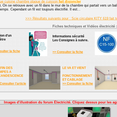
ique cuisine chambre plaque de cuisson
fait
disjoncter
, On se retrouve avec un fil dans le mur de la chambre qui partait vers un b
temps. Cependant un fil est toujours électrifié. Il est...
>>> Résultats suivants pour : Scie circulaire KITY 619 fait t
Fiches techniques et Vidéos électricité :
tion d'un
Informations sécurité
ètre
Les Consignes à suivre.
ulter la fiche
>> Consulter la fiche
 FIN DES
LE VA ET VIENT
MPES A
CANDESCENCE
FONCTIONNEMENT
ET CABLAGE
Consulter l'article
>> Consulter la fiche
Images d'illustration du forum Électricité. Cliquez dessus pour les ag