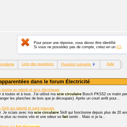
Pour poser une réponse, vous devez être identifié.
Si vous ne possédez pas de compte, créez-en un
ICI
.
Liste des questions
Aide
écédente
Question suivante
apparentées dans le forum Électricité
e
tourne au ralenti et arcs électriques
 à toutes et à tous. J'ai utilisé ma
scie
circulaire
Bosch PKS52 ce matin pend
anger les planches de bois que je découpais). Après un court arrêt pour...
e
Skill qui ralentit et sent mauvais
r. Je sciais avec ma
scie
circulaire
Skill qui fonctionne depuis plus de 20 ans
urne plus ou moins vite et une odeur se
fait
sentir... Mais si je la...
trique qui
fait
disjoncter