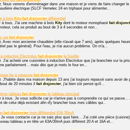
r, Nous venons d'emménager dans une maison et je viens de faire changer le ci
chaudière électrique (SLCF Vernelec 24 en triphasé pour alimenter...
e à bois
Kity
fait
disjoncter
différentiel
 à tous, J'ai une machine à bois
Kity
dont le moteur monophasé
fait
disjonc
 moteur, cela se produit au bout de 3 à 4 secondes et non...
az qui
fait
disjoncter
, Avec mon ancienne chaudière (elle n'avait que 7 ans), après quelques heure
entiel pas le général). Pour l'eau, je n'ai aucun problème. On m'a...
 à induction Electrolux
fait
disjoncter
le fusible
. J'ai acheté une cuisinière à induction Electrolux que j'ai branchée sur la pri
nne parfaitement... mais dès que je mets le four en...
rique fer à repasser
fait
disjoncter
r. J'habite dans ma maison depuis 13 ans j'ai toujours repassé sans avoir d
 bout de 20 minutes il
fait
disjoncter
, j'ai bien sûr pensé qu'il...
2ème tableau
fait
disjoncter
le tableau principal
 à tous. Je vous sollicite car je n'arrive pas à comprendre ce qui se passe... 
é de celui déjà existant afin d'y brancher tous mes câbles qui...
ion
fait
disjoncter
mon différentiel 63A 30mA
 Je vous contacte car je ne sais plus quoi faire... J'ai créé une pièce (cuisine)
ouveau tableau a en tête un 63A/30mA puis différent 20 A et 16A et...