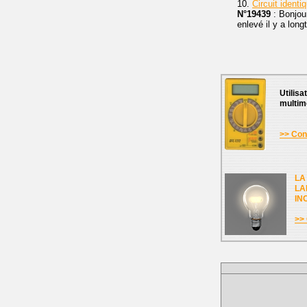
10.
Circuit ident
N°19439
: Bonjour
enlevé il y a long
Utilisa
multim
>> Cons
LA
LA
IN
>> 