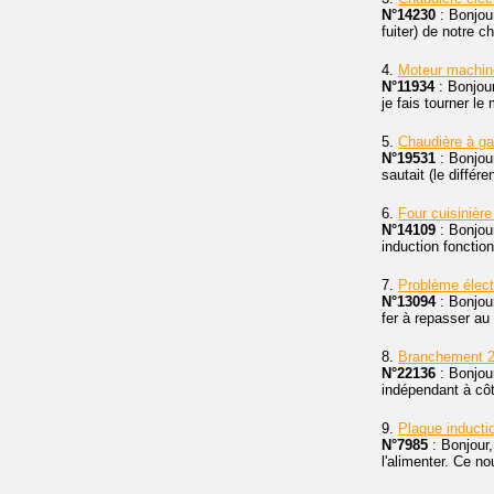
N°14230
: Bonjou
fuiter) de notre 
4.
Moteur machin
N°11934
: Bonjour
je fais tourner le
5.
Chaudière à g
N°19531
: Bonjour
sautait (le différ
6.
Four cuisinière
N°14109
: Bonjour
induction fonctio
7.
Problème élect
N°13094
: Bonjou
fer à repasser au
8.
Branchement 
N°22136
: Bonjour
indépendant à côt
9.
Plaque induct
N°7985
: Bonjour,
l'alimenter. Ce n