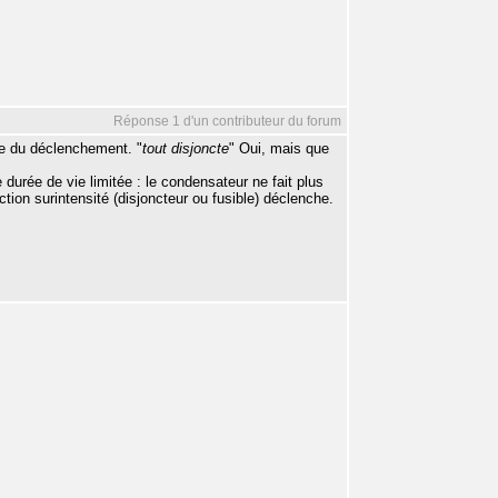
Réponse 1 d'un contributeur du forum
ble du déclenchement. "
tout disjoncte
" Oui, mais que
 durée de vie limitée : le condensateur ne fait plus
ction surintensité (disjoncteur ou fusible) déclenche.