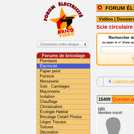
FORUM ÉL
Vidéos
|
Dossier
Scie circulaire
Rechercher da
ou taper le n° d'une 
Choisissez votre langue
Forums de bricolage
Plomberie
Électricité
Papier peint
Peinture
Menuiserie
Question pr
Sols . Carrelages
Maçonnerie
Isolation
15409
Question pr
Chauffage
Climatisation
jotin
Écologie Habitat
Membre inscrit
Bricolage Créatif Photos
Litiges Travaux
Toitures
Décoration