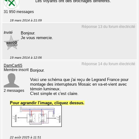
Les voyants ont des brochages différents.
31 950 messages
18 mars 2014 à 21:09
Réponse 13 du forum électricité
Invité
Bonjour.
Je vous remercie.
19 mars 2014 à 12:06
Réponse 14 du forum électricité
DamCar65
Membre inscrit
Bonjour.
Voici une schéma que j'ai reçu de Legrand France pour
montage des interrupteurs Mosaic en va-et-vient avec
témoin lumineux.
2 messages
C'est simple et c'est claire.
Pour agrandir l'image, cliquez dessus.
22 août 2025 à 11:51