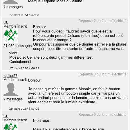
Marque Legrand Mosaic Celiane.
7 messages
17 mars 2014 à 07:05
Réponse 7 du forum électricité
GL
Membre inscrit
Bonjour.
Pour vous guider, il faudrait savoir quelle est la
référence du produit Celiane (6 chiffres) et où est relié
le conducteur orange ?
On pourrait supposer que ce dernier est relié à la phase
31 950 messages
coupée, peut-être en sortie de l'autre mécanisme va et
vient.
Mosaic et Celiane sont deux gammes différentes.
Cordialement.
17 mars 2014 à 09:39
Réponse 8 du forum électricité
jupiter57
Membre inscrit
Bonjour.
Je pense que c'est la gamme Mosaic, en fait le bouton
avec la lumière est un bouton simple car je n'ai pas un
autre endroit pour allumer la lumière, ce n'est pas un va et
7 messages
vient car c'est pour la lumière extérieure.
18 mars 2014 à 07:04
Réponse 9 du forum électricité
GL
Membre inscrit
Bien reçu.
Mais il y a une référence sur l'appareillage.