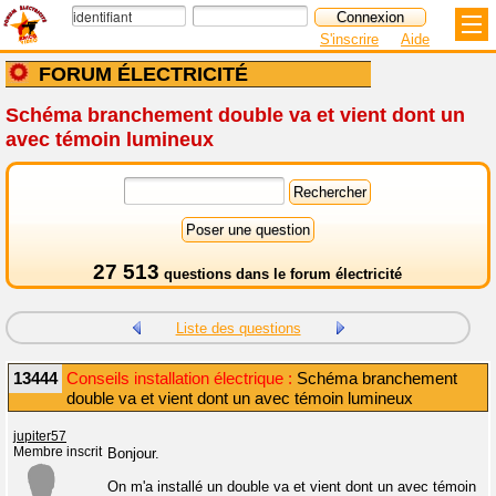
S'inscrire
Aide
FORUM ÉLECTRICITÉ
Schéma branchement double va et vient dont un
avec témoin lumineux
27 513
questions dans le
forum électricité
Liste des questions
13444
Conseils installation électrique :
Schéma branchement
double va et vient dont un avec témoin lumineux
jupiter57
Membre inscrit
Bonjour.
On m'a installé un double va et vient dont un avec témoin