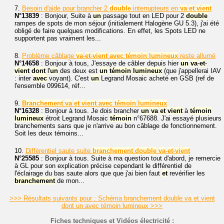
7.
Besoin d'aide pour brancher 2
double
interrupteurs en
va
et
vient
N°13839
: Bonjour, Suite à
un
passage tout en LED pour 2
double
rampes de spots de mon séjour (initialement Halogène GU 5.3), j'ai été
obligé de faire quelques modifications. En effet, les Spots LED ne
supportent pas vraiment les...
8.
Problème câblage
va
-
et
-
vient
avec
témoin
lumineux
reste allumé
N°14658
: Bonjour à tous, J'essaye de câbler depuis hier
un
va
-
et
-
vient
dont
l'
un
des deux est
un
témoin
lumineux
(que j'appellerai IAV
: inter
avec
voyant). C'est
un
Legrand Mosaic acheté en GSB (ref de
l'ensemble 099614, réf...
9.
Branchement
va
et
vient
avec
témoin
lumineux
N°16328
: Bonjour à tous. Je dois brancher
un
va
et
vient
à
témoin
lumineux
étroit Legrand Mosaic
témoin
n°67688. J'ai essayé plusieurs
branchements sans que je n'arrive au bon câblage de fonctionnement.
Soit les deux témoins...
10.
Différentiel saute suite
branchement
double
va
-
et
-
vient
N°25585
: Bonjour à tous. Suite à ma question tout d'abord, je remercie
à GL pour son explication précise cependant le différentiel de
l'éclairage du bas saute alors que que j'ai bien faut
et
revérifier les
branchement
de mon...
>>> Résultats suivants pour : Schéma branchement double va et vient
dont un avec témoin lumineux >>>
Fiches techniques et Vidéos électricité :