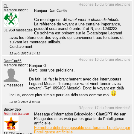
Réponse 15 du forum électricité
GL
Membre inscrit
Bonjour DamCar65.
Ce montage est dit
va et vient à phase distribuée
.
La référence du voyant a une certaine importance,
puisqu'il sera branché entre 2 et N, soit CM0222.
31 950 messages
Ce schéma est présent sur le E-catalogue Legrand
avec les références des voyants qui conviennent aux fonctions et
suivant les montages utilisés.
Cordialement.
22 août 2025 à 14:31
Réponse 16 du forum électricité
DamCar65
Membre inscrit
Bonjour GL.
Merci pour vos précisions.
De fait, j'ai fait le branchement avec des interrupteurs
Legrand Mosaic "Interrupteur va-et-vient témoin avec
2 messages
voyant" (Ref. 099405 Mosaic). Donc le voyant est déjà
inclus, encore plus simple pour les débutants comme moi
23 août 2025 à 09:35
Réponse 17 du forum électricité
Bricovidéo
Administrateur
Message d'information Bricovidéo :
ChatGPT Voleur
Pillage des sites web par les géants de l'intelligence
artificielle.
Fermeture définitive possible des forums. Le pillage par
l'intelligence artificielle
13 734 messages