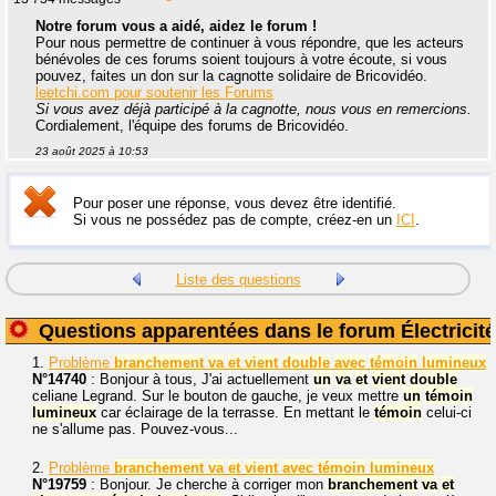
Notre forum vous a aidé, aidez le forum !
Pour nous permettre de continuer à vous répondre, que les acteurs
bénévoles de ces forums soient toujours à votre écoute, si vous
pouvez, faites un don sur la cagnotte solidaire de Bricovidéo.
leetchi.com pour soutenir les Forums
Si vous avez déjà participé à la cagnotte, nous vous en remercions.
Cordialement, l'équipe des forums de Bricovidéo.
23 août 2025 à 10:53
Pour poser une réponse, vous devez être identifié.
Si vous ne possédez pas de compte, créez-en un
ICI
.
Liste des questions
Questions apparentées dans le forum Électricité
1.
Problème
branchement
va
et
vient
double
avec
témoin
lumineux
N°14740
: Bonjour à tous, J'ai actuellement
un
va
et
vient
double
celiane Legrand. Sur le bouton de gauche, je veux mettre
un
témoin
lumineux
car éclairage de la terrasse. En mettant le
témoin
celui-ci
ne s'allume pas. Pouvez-vous...
2.
Problème
branchement
va
et
vient
avec
témoin
lumineux
N°19759
: Bonjour. Je cherche à corriger mon
branchement
va
et