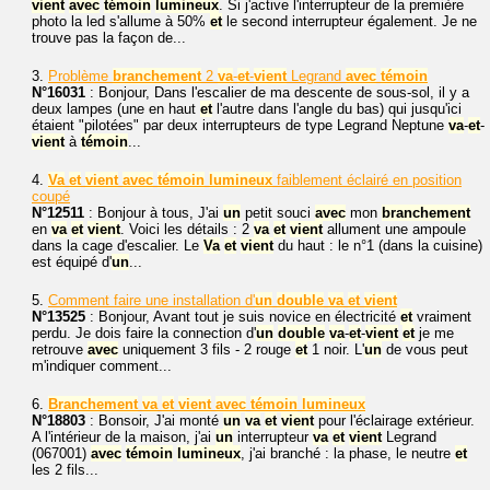
vient
avec
témoin
lumineux
. Si j'active l'interrupteur de la première
photo la led s'allume à 50%
et
le second interrupteur également. Je ne
trouve pas la façon de...
3.
Problème
branchement
2
va
-
et
-
vient
Legrand
avec
témoin
N°16031
: Bonjour, Dans l'escalier de ma descente de sous-sol, il y a
deux lampes (une en haut
et
l'autre dans l'angle du bas) qui jusqu'ici
étaient "pilotées" par deux interrupteurs de type Legrand Neptune
va
-
et
-
vient
à
témoin
...
4.
Va
et
vient
avec
témoin
lumineux
faiblement éclairé en position
coupé
N°12511
: Bonjour à tous, J'ai
un
petit souci
avec
mon
branchement
en
va
et
vient
. Voici les détails : 2
va
et
vient
allument une ampoule
dans la cage d'escalier. Le
Va
et
vient
du haut : le n°1 (dans la cuisine)
est équipé d'
un
...
5.
Comment faire une installation d'
un
double
va
et
vient
N°13525
: Bonjour, Avant tout je suis novice en électricité
et
vraiment
perdu. Je dois faire la connection d'
un
double
va
-
et
-
vient
et
je me
retrouve
avec
uniquement 3 fils - 2 rouge
et
1 noir. L'
un
de vous peut
m'indiquer comment...
6.
Branchement
va
et
vient
avec
témoin
lumineux
N°18803
: Bonsoir, J'ai monté
un
va
et
vient
pour l'éclairage extérieur.
A l'intérieur de la maison, j'ai
un
interrupteur
va
et
vient
Legrand
(067001)
avec
témoin
lumineux
, j'ai branché : la phase, le neutre
et
les 2 fils...