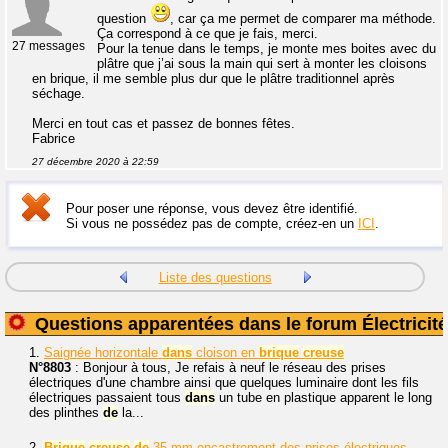
question
, car ça me permet de comparer ma méthode.
Ça correspond à ce que je fais, merci.
27 messages
Pour la tenue dans le temps, je monte mes boites avec du
plâtre que j’ai sous la main qui sert à monter les cloisons
en brique, il me semble plus dur que le plâtre traditionnel après
séchage.
Merci en tout cas et passez de bonnes fêtes.
Fabrice
27 décembre 2020 à 22:59
Pour poser une réponse, vous devez être identifié.
Si vous ne possédez pas de compte, créez-en un
ICI
.
Liste des questions
Questions apparentées dans le forum Électricité
1.
Saignée horizontale
dans
cloison en
brique
creuse
N°8803
: Bonjour à tous, Je refais à neuf le réseau des prises
électriques d'une chambre ainsi que quelques luminaire dont les fils
électriques passaient tous
dans
un tube en plastique apparent le long
des plinthes
de
la...
2.
Brique
creuse
de
35 mm encastrement des prises électriques