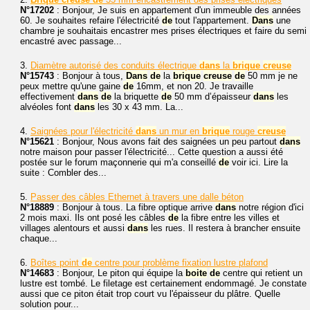
N°17202
: Bonjour, Je suis en appartement d'un immeuble des années
60. Je souhaites refaire l'électricité
de
tout l'appartement.
Dans
une
chambre je souhaitais encastrer mes prises électriques et faire du semi
encastré avec passage...
3.
Diamètre autorisé des conduits électrique
dans
la
brique
creuse
N°15743
: Bonjour à tous,
Dans
de
la
brique
creuse
de
50 mm je ne
peux mettre qu'une gaine
de
16mm, et non 20. Je travaille
effectivement
dans
de
la briquette
de
50 mm d’épaisseur
dans
les
alvéoles font
dans
les 30 x 43 mm. La...
4.
Saignées pour l'électricité
dans
un mur en
brique
rouge
creuse
N°15621
: Bonjour, Nous avons fait des saignées un peu partout
dans
notre maison pour passer l'électricité... Cette question a aussi été
postée sur le forum maçonnerie qui m'a conseillé
de
voir ici. Lire la
suite : Combler des...
5.
Passer des câbles Ethernet à travers une dalle béton
N°18889
: Bonjour à tous. La fibre optique arrive
dans
notre région d'ici
2 mois maxi. Ils ont posé les câbles
de
la fibre entre les villes et
villages alentours et aussi
dans
les rues. Il restera à brancher ensuite
chaque...
6.
Boîtes point
de
centre pour problème fixation lustre plafond
N°14683
: Bonjour, Le piton qui équipe la
boite
de
centre qui retient un
lustre est tombé. Le filetage est certainement endommagé. Je constate
aussi que ce piton était trop court vu l'épaisseur du plâtre. Quelle
solution pour...