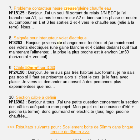
7.
Problème contacteur heure
creuse
/pleine chauffe eau
N°15125
: Bonjour. J'ai un seul fil sortant du relais J/N EDF je l'ai
branche sur A1, j'ai mis le neutre sur A2 et bien sur les phase et neutre
du compteur en 1 et 3 les sorties 2 et 4 vers le chauffe eau (relie à la
terre). Nous...
8.
Saignée pour interupteur volet électrique
N°8263
: Bonjour, je viens
de
changer mes fenêtres et j'ai maintenant
des volets électriques (une gaine blanche et 4 câbles dedans) qu'il faut
maintenant l'alimenter... la prise la plus proche est à environ 1m50
(horizontal + vertical)....
9.
Câble
50mm
² sur IC60
N°24190
: Bonjour, Je ne suis pas très habitué aux forums, je ne sais
pas trop si il faut se présenter alors si c'est le cas, je le ferai avec
plaisir. Je viens ici demander un conseil à des personnes plus
expérimentées que moi...
10.
Section câble à définir
N°16902
: Bonjour à tous, J'ai une petite question concernant la section
des câbles adéquate à mon projet. Mon projet est une cuisine d'été +
piscine (à terme), donc gourmand en électricité (four, frigo, piscine
chauffée,...
>>> Résultats suivants pour : Scellement boite de 50mm dans brique
creuse de 35mm >>>