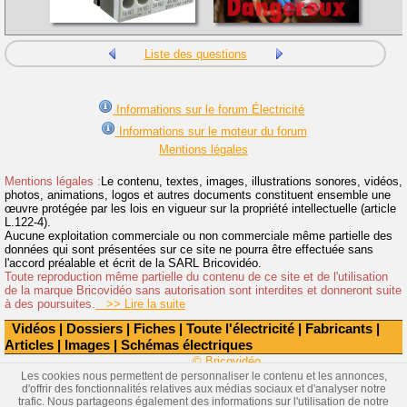
Liste des questions
Informations sur le forum Électricité
Informations sur le moteur du forum
Mentions légales
Mentions légales :
Le contenu, textes, images, illustrations sonores, vidéos,
photos, animations, logos et autres documents constituent ensemble une
œuvre protégée par les lois en vigueur sur la propriété intellectuelle (article
L.122-4).
Aucune exploitation commerciale ou non commerciale même partielle des
données qui sont présentées sur ce site ne pourra être effectuée sans
l'accord préalable et écrit de la SARL Bricovidéo.
Toute reproduction même partielle du contenu de ce site et de l'utilisation
de la marque Bricovidéo sans autorisation sont interdites et donneront suite
à des poursuites.
>> Lire la suite
Vidéos
|
Dossiers
|
Fiches
|
Toute l'électricité
|
Fabricants
|
Articles
|
Images
|
Schémas électriques
© Bricovidéo
Les cookies nous permettent de personnaliser le contenu et les annonces,
d'offrir des fonctionnalités relatives aux médias sociaux et d'analyser notre
trafic. Nous partageons également des informations sur l'utilisation de notre