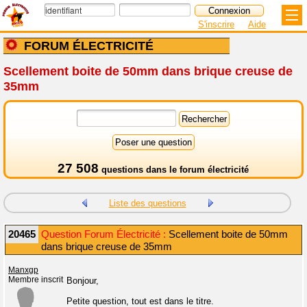
S'inscrire
Aide
FORUM ÉLECTRICITÉ
Scellement boite de 50mm dans brique creuse de
35mm
27 508
questions dans le
forum électricité
Liste des questions
20465
Question Forum Électricité :
Scellement boite de 50mm
dans brique creuse de 35mm
Manxgp
Membre inscrit
Bonjour,
Petite question, tout est dans le titre.