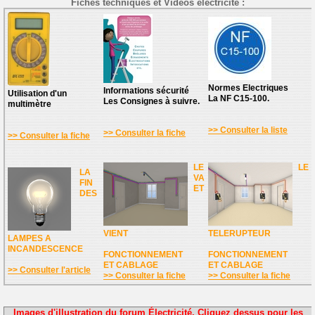
Fiches techniques et Vidéos électricité :
Normes Electriques
Informations sécurité
Utilisation d'un
La NF C15-100.
Les Consignes à suivre.
multimètre
>> Consulter la liste
>> Consulter la fiche
>> Consulter la fiche
LE
LE
LA
VA
FIN
ET
DES
VIENT
TELERUPTEUR
LAMPES A
INCANDESCENCE
FONCTIONNEMENT
FONCTIONNEMENT
ET CABLAGE
ET CABLAGE
>> Consulter l'article
>> Consulter la fiche
>> Consulter la fiche
Images d'illustration du forum Électricité. Cliquez dessus pour les