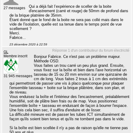
Qui a déjà fait l’expérience de sceller de la boite
27 messages
d'encastrement (carré et rouge) de 50mm de profond dans
de la brique platrière de 35mm.
Étant donné que le fond de la boite ne sera pas collé mais dans le
vide de l'isolation, quelle est sa tenue dans le temps point de vue
scellement ?
Merci.
Fabrice...
23 décembre 2020 à 22:59
Réponse 1 d'un contributeur du forum électricité
GL
Membre inscrit
Bonjour Fabrice. Ce n'est pas un problème majeur.
Méthode OSD.
Vous faites un trou carré un peu plus grand. Ensuite,
vous fixez sur la boîte et bien dans l'axe horizontal un
tasseau de 15 ou 20 mm environ sur une quinzaine de
31 945 messages
cm de long. Vous faites 2 trous à 1 cm des extrémités
qui permettront de passer une vis à placo quelconque pour plaquer
l'ensemble tasseau + boite sur la brique plâtrière, dans son plan, et
de niveau.
Vous enduisez la boîte et l'intérieur des l'encastrement, préalablement
humidifié, soit de plâtre bien frais ou de map. Vous positionnez
l'ensemble boîte + tasseau en enduisant de façon à bourrer l'espace.
Une fois cela bien sec, il suffira d'enduire et de lisser.
La difficulté mineure est de passer les tubes ICT simultanément de
façon qu'ils soient bien tenus et qu'ils ne tombent pas dans le vide.
Si la boîte est bien scellée il n'y a pas de raison qu'elle ne tienne pas
50 ans et plus.