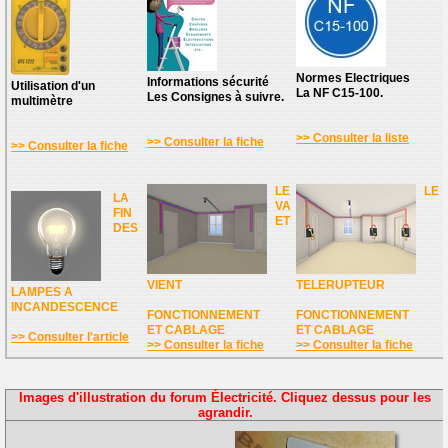
Normes Electriques
Informations sécurité
Utilisation d'un
La NF C15-100.
Les Consignes à suivre.
multimètre
>> Consulter la liste
>> Consulter la fiche
>> Consulter la fiche
LE
LE
LA
VA
FIN
ET
DES
VIENT
TELERUPTEUR
LAMPES A
INCANDESCENCE
FONCTIONNEMENT
FONCTIONNEMENT
ET CABLAGE
ET CABLAGE
>> Consulter l'article
>> Consulter la fiche
>> Consulter la fiche
Images d'illustration du forum Électricité. Cliquez dessus pour les
agrandir.