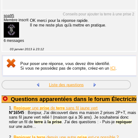
Conseils pour ajouter la terre à une prise 2
soa95
Membre inscrit
OK merci pour la réponse rapide.
Il ne me reste plus qu'à mettre en pratique.
6 messages
03 janvier 2013 à 23:12
Pour poser une réponse, vous devez être identifié.
Si vous ne possédez pas de compte, créez-en un
ICI
.
Liste des questions
Questions apparentées dans le forum Électricité
1.
Repiquer
une
prise
de
terre
sans fil jaune vert
N°16545
: Bonjour, J'ai découvert dans ma maison 2 prises 2P+T, mais
sans fil jaune vert relié ! (maison qui a 36 ans). Je souhaiterai donc
relier un fil de
terre
à
la
prise
. J'ai des questions : - Puis-je
repiquer
sur une autre...
2.
Repiquer
la
terre
depuis une autre
prise
est-ce possible ?