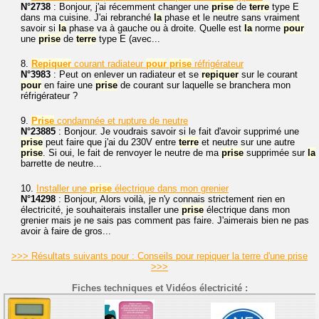
N°2738
: Bonjour, j'ai récemment changer une
prise
de
terre
type E
dans ma cuisine. J'ai rebranché
la
phase et le neutre sans vraiment
savoir si
la
phase va à gauche ou à droite. Quelle est
la
norme
pour
une
prise
de
terre
type E (avec...
8.
Repiquer
courant radiateur
pour
prise
réfrigérateur
N°3983
: Peut on enlever un radiateur et se
repiquer
sur le courant
pour
en faire une
prise
de courant sur laquelle se branchera mon
réfrigérateur ?
9.
Prise
condamnée et rupture de neutre
N°23885
: Bonjour. Je voudrais savoir si le fait d'avoir supprimé une
prise
peut faire que j'ai du 230V entre
terre
et neutre sur une autre
prise
. Si oui, le fait de renvoyer le neutre de ma
prise
supprimée sur
la
barrette de neutre...
10.
Installer une
prise
électrique dans mon grenier
N°14298
: Bonjour, Alors voilà, je n'y connais strictement rien en
électricité, je souhaiterais installer une
prise
électrique dans mon
grenier mais je ne sais pas comment pas faire. J'aimerais bien ne pas
avoir à faire de gros...
>>> Résultats suivants pour : Conseils pour repiquer la terre d'une prise
>>>
Fiches techniques et Vidéos électricité :