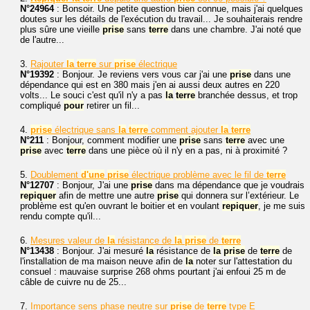
N°24964
: Bonsoir. Une petite question bien connue, mais j'ai quelques
doutes sur les détails de l'exécution du travail... Je souhaiterais rendre
plus sûre une vieille
prise
sans
terre
dans une chambre. J'ai noté que
de l'autre...
3.
Rajouter
la
terre
sur
prise
électrique
N°19392
: Bonjour. Je reviens vers vous car j'ai une
prise
dans une
dépendance qui est en 380 mais j'en ai aussi deux autres en 220
volts... Le souci c'est qu'il n'y a pas
la
terre
branchée dessus, et trop
compliqué
pour
retirer un fil...
4.
prise
électrique sans
la
terre
comment ajouter
la
terre
N°211
: Bonjour, comment modifier une
prise
sans
terre
avec une
prise
avec
terre
dans une pièce où il n'y en a pas, ni à proximité ?
5.
Doublement
d'une
prise
électrique problème avec le fil de
terre
N°12707
: Bonjour, J'ai une
prise
dans ma dépendance que je voudrais
repiquer
afin de mettre une autre
prise
qui donnera sur l’extérieur. Le
problème est qu'en ouvrant le boitier et en voulant
repiquer
, je me suis
rendu compte qu'il...
6.
Mesures valeur de
la
résistance de
la
prise
de
terre
N°13438
: Bonjour. J'ai mesuré
la
résistance de
la
prise
de
terre
de
l'installation de ma maison neuve afin de
la
noter sur l'attestation du
consuel : mauvaise surprise 268 ohms pourtant j'ai enfoui 25 m de
câble de cuivre nu de 25...
7.
Importance sens phase neutre sur
prise
de
terre
type E