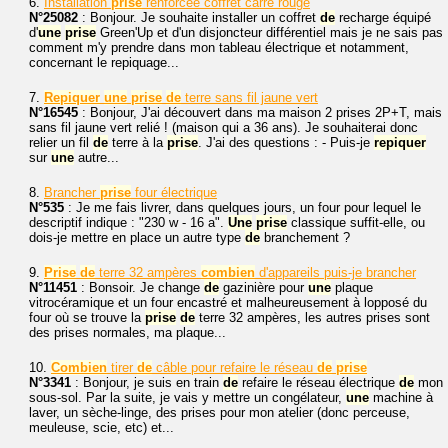
6.
Installation
prise
renforcée coffret carré rouge
N°25082
: Bonjour. Je souhaite installer un coffret
de
recharge équipé
d'
une
prise
Green'Up et d'un disjoncteur différentiel mais je ne sais pas
comment m'y prendre dans mon tableau électrique et notamment,
concernant le repiquage...
7.
Repiquer
une
prise
de
terre sans fil jaune vert
N°16545
: Bonjour, J'ai découvert dans ma maison 2 prises 2P+T, mais
sans fil jaune vert relié ! (maison qui a 36 ans). Je souhaiterai donc
relier un fil
de
terre à la
prise
. J'ai des questions : - Puis-je
repiquer
sur
une
autre...
8.
Brancher
prise
four électrique
N°535
: Je me fais livrer, dans quelques jours, un four pour lequel le
descriptif indique : "230 w - 16 a".
Une
prise
classique suffit-elle, ou
dois-je mettre en place un autre type
de
branchement ?
9.
Prise
de
terre 32 ampères
combien
d'appareils puis-je brancher
N°11451
: Bonsoir. Je change
de
gazinière pour
une
plaque
vitrocéramique et un four encastré et malheureusement à lopposé du
four où se trouve la
prise
de
terre 32 ampères, les autres prises sont
des prises normales, ma plaque...
10.
Combien
tirer
de
câble pour refaire le réseau
de
prise
N°3341
: Bonjour, je suis en train
de
refaire le réseau électrique
de
mon
sous-sol. Par la suite, je vais y mettre un congélateur,
une
machine à
laver, un sèche-linge, des prises pour mon atelier (donc perceuse,
meuleuse, scie, etc) et...