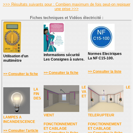
>>> Résultats suivants pour : Combien maximum de fois peut-on repiquer
une prise >>>
Fiches techniques et Vidéos électricité :
Normes Electriques
Informations sécurité
Utilisation d'un
La NF C15-100.
Les Consignes à suivre.
multimètre
>> Consulter la liste
>> Consulter la fiche
>> Consulter la fiche
LE
LE
LA
VA
FIN
ET
DES
VIENT
TELERUPTEUR
LAMPES A
INCANDESCENCE
FONCTIONNEMENT
FONCTIONNEMENT
ET CABLAGE
ET CABLAGE
>> Consulter l'article