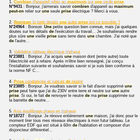
1.
Combien
d'appareil reliés au
maximum
sur
une
seule
prise
N°9431
: Bonjour, j'aimerais savoir
combien
d'appareil au
maximum
peut-on
relier sur
une
seule
prise
électrique ? Merci à vous.
2.
Repiquer
la terre depuis
une
autre
prise
est-ce possible ?
N°24964
: Bonsoir.
Une
petite question bien connue, mais j'ai quelques
doutes sur les détails
de
l'exécution du travail... Je souhaiterais rendre
plus sûre
une
vieille
prise
sans terre dans
une
chambre. J'ai noté que
de
l'autre...
3.
Validation tableau électrique triphasé
N°23881
: Bonjour. J'ai acquis
une
maison dont (entre autre) toute
l'électricité est à refaire. Après m'être bien renseigné, j'ai conçu
l'installation suivante et souhaiterais savoir si je suis bien conforme à
la norme NF C...
4.
Prise
condamnée et rupture
de
neutre
N°23885
: Bonjour. Je voudrais savoir si le fait d'avoir supprimé
une
prise
peut faire que j'ai du 230V entre terre et neutre sur
une
autre
prise
. Si oui, le fait
de
renvoyer le neutre
de
ma
prise
supprimée sur
la barrette
de
neutre...
5.
Avis équilibrage phase en triphasé
N°18727
: Bonjour. Je rénove entièrement
une
maison, j'ai donc pour le
moment tirer tous mes réseaux électriques à mon futur tableau. Le
compteur EDF qui est situé à 60m
de
l'habitation et composer d'un
disjoncteur différentiel...