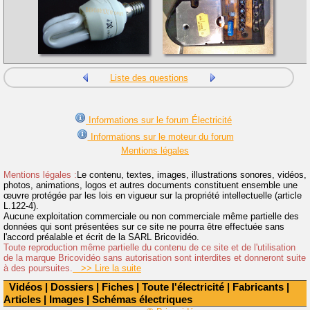
Liste des questions
Informations sur le forum Électricité
Informations sur le moteur du forum
Mentions légales
Mentions légales :
Le contenu, textes, images, illustrations sonores, vidéos,
photos, animations, logos et autres documents constituent ensemble une
œuvre protégée par les lois en vigueur sur la propriété intellectuelle (article
L.122-4).
Aucune exploitation commerciale ou non commerciale même partielle des
données qui sont présentées sur ce site ne pourra être effectuée sans
l'accord préalable et écrit de la SARL Bricovidéo.
Toute reproduction même partielle du contenu de ce site et de l'utilisation
de la marque Bricovidéo sans autorisation sont interdites et donneront suite
à des poursuites.
>> Lire la suite
Vidéos
|
Dossiers
|
Fiches
|
Toute l'électricité
|
Fabricants
|
Articles
|
Images
|
Schémas électriques