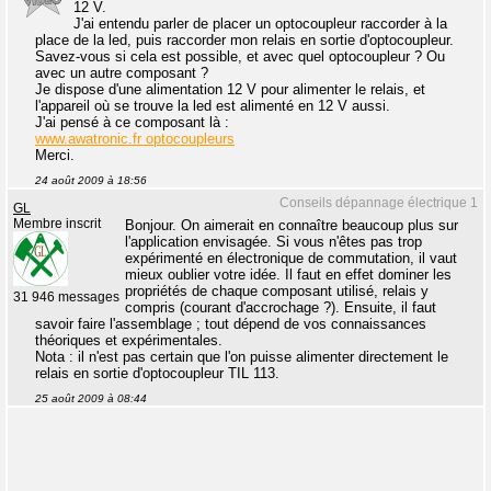
12 V.
J'ai entendu parler de placer un optocoupleur raccorder à la
place de la led, puis raccorder mon relais en sortie d'optocoupleur.
Savez-vous si cela est possible, et avec quel optocoupleur ? Ou
avec un autre composant ?
Je dispose d'une alimentation 12 V pour alimenter le relais, et
l'appareil où se trouve la led est alimenté en 12 V aussi.
J'ai pensé à ce composant là :
www.awatronic.fr optocoupleurs
Merci.
24 août 2009 à 18:56
Conseils dépannage électrique 1
GL
Membre inscrit
Bonjour. On aimerait en connaître beaucoup plus sur
l'application envisagée. Si vous n'êtes pas trop
expérimenté en électronique de commutation, il vaut
mieux oublier votre idée. Il faut en effet dominer les
propriétés de chaque composant utilisé, relais y
31 946 messages
compris (courant d'accrochage ?). Ensuite, il faut
savoir faire l'assemblage ; tout dépend de vos connaissances
théoriques et expérimentales.
Nota : il n'est pas certain que l'on puisse alimenter directement le
relais en sortie d'optocoupleur TIL 113.
25 août 2009 à 08:44