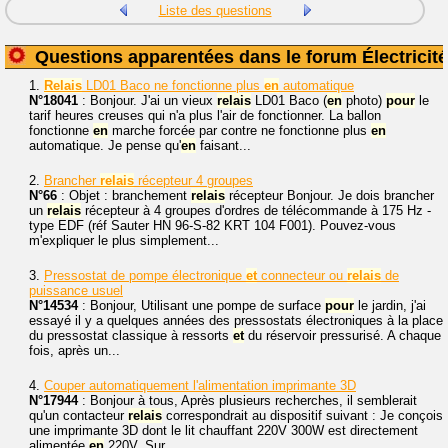
Liste des questions
Questions apparentées dans le forum Électricité
1.
Relais
LD01 Baco ne fonctionne plus
en
automatique
N°18041
: Bonjour. J'ai un vieux
relais
LD01 Baco (
en
photo)
pour
le
tarif heures creuses qui n'a plus l'air de fonctionner. La ballon
fonctionne
en
marche forcée par contre ne fonctionne plus
en
automatique. Je pense qu'
en
faisant...
2.
Brancher
relais
récepteur 4 groupes
N°66
: Objet : branchement
relais
récepteur Bonjour. Je dois brancher
un
relais
récepteur à 4 groupes d'ordres de télécommande à 175 Hz -
type EDF (réf Sauter HN 96-S-82 KRT 104 F001). Pouvez-vous
m'expliquer le plus simplement...
3.
Pressostat de pompe électronique
et
connecteur ou
relais
de
puissance usuel
N°14534
: Bonjour, Utilisant une pompe de surface
pour
le jardin, j'ai
essayé il y a quelques années des pressostats électroniques à la place
du pressostat classique à ressorts
et
du réservoir pressurisé. A chaque
fois, après un...
4.
Couper automatiquement l'alimentation imprimante 3D
N°17944
: Bonjour à tous, Après plusieurs recherches, il semblerait
qu'un contacteur
relais
correspondrait au dispositif suivant : Je conçois
une imprimante 3D dont le lit chauffant 220V 300W est directement
alimentée
en
220V. Sur...