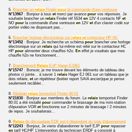
5.
Brancher un
relais
Finder
pour
la commande d'une ventouse
N°13967
: Bonjour à tous
et
merci par avance
pour
vos réponses. Je
souhaite brancher un
relais
Finder réf 5534
en
12V 4 contacts NF
et
NO
pour
la commande d'une ventouse
en
12V
et
d'un clavier codé sur
portier vidéo ne disposant pas...
6.
Brancher horloge électronique sur
relais
et
contacteur HP HC
N°13452
: Bonjour. Je recherche un schéma
pour
brancher une horloge
électronique sur un
relais
qui lui-même est relié sur le contacteur HC
HP
pour
alimenter deux chauffes h2o.
En
effet je voudrais que mes
chauffe h2o ne fonctionnent...
7.
Branchement
Relais
EJP Hager EJ061
N°15747
: Bonsoir, je me trouve devant les éléments de tableau des
photos ci jointe... à savoir 1
relais
Hager EJ 061 sur un tableau que je
dois refaire,
et
un répétiteur (boitier report SAIA ancien)que je pense
seulement recâbler...
8.
Réglage
relais
temporisé Finder 80.01
N°21830
: Bonjour aux membres du forum. Le
relais
temporisé Finder
80.01 a été installé
pour
commander le brassage de ma mini-station
d'épuration VOR
et
fonctionne sur 2 minutes de brassage / 2 minutes
de repos. Je souhaiterais...
9.
Relais
de découplage EDF est-il dépendant du type d'abonnement
N°12243
: Bonjour, Je viens d'abandonner le tarif EJP
pour
repasser
en
tarif HC/HP. L'intervention du technicien ERDF a consisté à