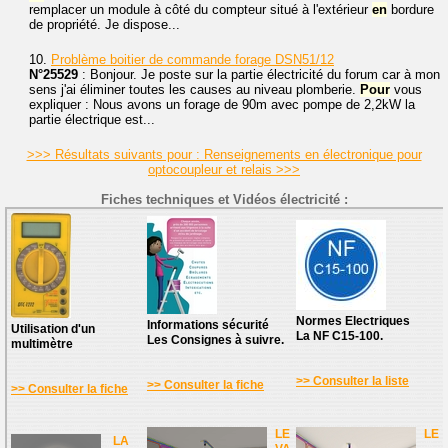
remplacer un module à côté du compteur situé à l'extérieur
en
bordure
de propriété. Je dispose...
10.
Problème boitier de commande forage DSN51/12
N°25529
: Bonjour. Je poste sur la partie électricité du forum car à mon
sens j'ai éliminer toutes les causes au niveau plomberie.
Pour
vous
expliquer : Nous avons un forage de 90m avec pompe de 2,2kW la
partie électrique est...
>>> Résultats suivants pour : Renseignements en électronique pour
optocoupleur et relais >>>
Fiches techniques et Vidéos électricité :
Normes Electriques
Informations sécurité
Utilisation d'un
La NF C15-100.
Les Consignes à suivre.
multimètre
>> Consulter la liste
>> Consulter la fiche
>> Consulter la fiche
LE
LE
LA