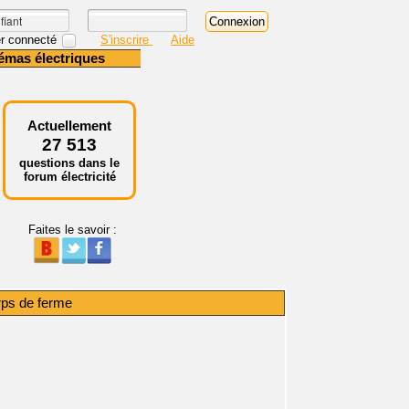
r connecté
S'inscrire
Aide
émas électriques
Actuellement
27 513
questions dans le
forum électricité
Faites le savoir :
rps de ferme