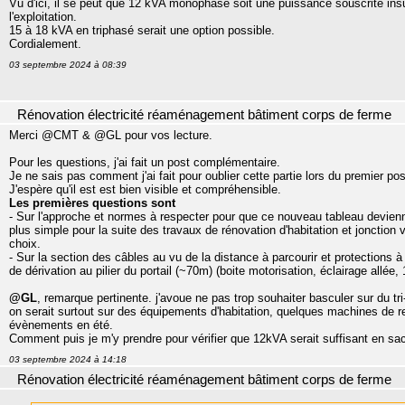
Vu d'ici, il se peut que 12 kVA monophasé soit une puissance souscrite insuf
l'exploitation.
15 à 18 kVA en triphasé serait une option possible.
Cordialement.
03 septembre 2024 à 08:39
Rénovation électricité réaménagement bâtiment corps de ferme
Merci @CMT & @GL pour vos lecture.
Pour les questions, j'ai fait un post complémentaire.
Je ne sais pas comment j'ai fait pour oublier cette partie lors du premier pos
J'espère qu'il est est bien visible et compréhensible.
Les premières questions sont
- Sur l'approche et normes à respecter pour que ce nouveau tableau devienn
plus simple pour la suite des travaux de rénovation d'habitation et jonction v
choix.
- Sur la section des câbles au vu de la distance à parcourir et protections à 
de dérivation au pilier du portail (~70m) (boite motorisation, éclairage allée
@GL
, remarque pertinente. j'avoue ne pas trop souhaiter basculer sur du tri
on serait surtout sur des équipements d'habitation, quelques machines de res
évènements en été.
Comment puis je m'y prendre pour vérifier que 12kVA serait suffisant en 
03 septembre 2024 à 14:18
Rénovation électricité réaménagement bâtiment corps de ferme