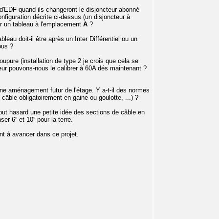
 d'EDF quand ils changeront le disjoncteur abonné
figuration décrite ci-dessus (un disjoncteur à
r un tableau à l'emplacement
A
?
leau doit-il être après un Inter Différentiel ou un
ous ?
upure (installation de type 2 je crois que cela se
cteur pouvons-nous le calibrer à 60A dés maintenant ?
 une aménagement futur de l'étage. Y a-t-il des normes
âble obligatoirement en gaine ou goulotte, ...) ?
 tout hasard une petite idée des sections de câble en
ser 6² et 10² pour la terre.
nt à avancer dans ce projet.