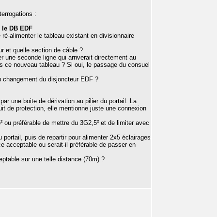
errogations :
s le DB EDF
 ré-alimenter le tableau existant en divisionnaire
ur et quelle section de câble ?
ler une seconde ligne qui arriverait directement au
is ce nouveau tableau ? Si oui, le passage du consuel
 du changement du disjoncteur EDF ?
r une boite de dérivation au pilier du portail. La
cuit de protection, elle mentionne juste une connexion
,5² ou préférable de mettre du 3G2,5² et de limiter avec
 du portail, puis de repartir pour alimenter 2x5 éclairages
e acceptable ou serait-il préférable de passer en
eptable sur une telle distance (70m) ?