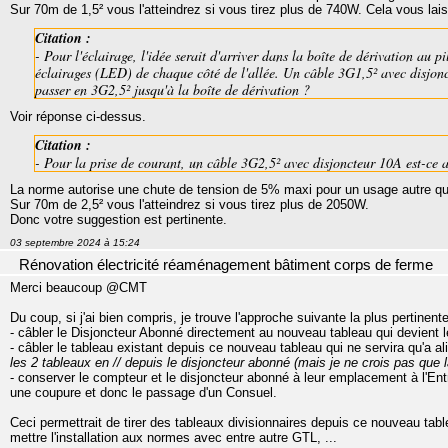
Sur 70m de 1,5² vous l'atteindrez si vous tirez plus de 740W. Cela vous lai
Citation :
- Pour l'éclairage, l'idée serait d'arriver dans la boîte de dérivation au p
éclairages (LED) de chaque côté de l'allée. Un câble 3G1,5² avec disjonc
passer en 3G2,5² jusqu'à la boîte de dérivation ?
Voir réponse ci-dessus.
Citation :
- Pour la prise de courant, un câble 3G2,5² avec disjoncteur 10A est-ce a
La norme autorise une chute de tension de 5% maxi pour un usage autre que
Sur 70m de 2,5² vous l'atteindrez si vous tirez plus de 2050W.
Donc votre suggestion est pertinente.
03 septembre 2024 à 15:24
Rénovation électricité réaménagement bâtiment corps de ferme
Merci beaucoup @CMT
Du coup, si j'ai bien compris, je trouve l'approche suivante la plus pertinent
- câbler le Disjoncteur Abonné directement au nouveau tableau qui devient le
- câbler le tableau existant depuis ce nouveau tableau qui ne servira qu'a ali
les 2 tableaux en // depuis le disjoncteur abonné (mais je ne crois pas que l
- conserver le compteur et le disjoncteur abonné à leur emplacement à l'Entr
une coupure et donc le passage d'un Consuel.
Ceci permettrait de tirer des tableaux divisionnaires depuis ce nouveau table
mettre l'installation aux normes avec entre autre GTL, ...