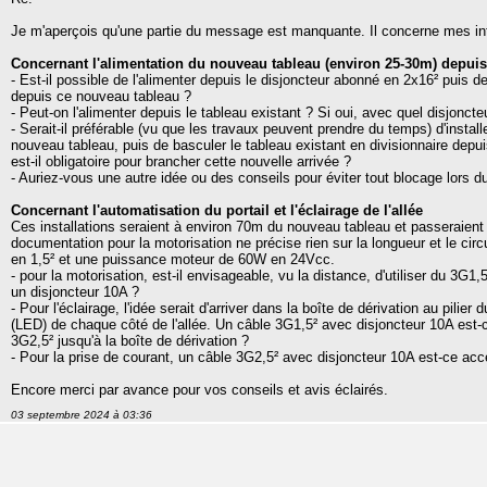
Je m'aperçois qu'une partie du message est manquante. Il concerne mes int
Concernant l'alimentation du nouveau tableau (environ 25-30m) depui
- Est-il possible de l'alimenter depuis le disjoncteur abonné en 2x16² puis de
depuis ce nouveau tableau ?
- Peut-on l'alimenter depuis le tableau existant ? Si oui, avec quel disjoncte
- Serait-il préférable (vu que les travaux peuvent prendre du temps) d'instal
nouveau tableau, puis de basculer le tableau existant en divisionnaire depu
est-il obligatoire pour brancher cette nouvelle arrivée ?
- Auriez-vous une autre idée ou des conseils pour éviter tout blocage lors
Concernant l'automatisation du portail et l'éclairage de l'allée
Ces installations seraient à environ 70m du nouveau tableau et passeraient pa
documentation pour la motorisation ne précise rien sur la longueur et le cir
en 1,5² et une puissance moteur de 60W en 24Vcc.
- pour la motorisation, est-il envisageable, vu la distance, d'utiliser du 3G1
un disjoncteur 10A ?
- Pour l'éclairage, l'idée serait d'arriver dans la boîte de dérivation au pilier
(LED) de chaque côté de l'allée. Un câble 3G1,5² avec disjoncteur 10A est-c
3G2,5² jusqu'à la boîte de dérivation ?
- Pour la prise de courant, un câble 3G2,5² avec disjoncteur 10A est-ce acc
Encore merci par avance pour vos conseils et avis éclairés.
03 septembre 2024 à 03:36