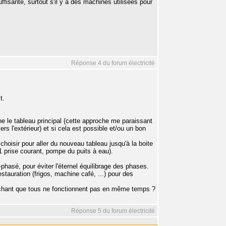
fisante, surtout s'il y a des machines utilisées pour
Réponse 4 du forum électricité
t.
e le tableau principal (cette approche me paraissant
ers l'extérieur) et si cela est possible et/ou un bon
choisir pour aller du nouveau tableau jusqu'à la boite
, 1 prise courant, pompe du puits à eau).
-phasé, pour éviter l'éternel équilibrage des phases.
tauration (frigos, machine café, ...) pour des
sachant que tous ne fonctionnent pas en même temps ?
Réponse 5 du forum électricité