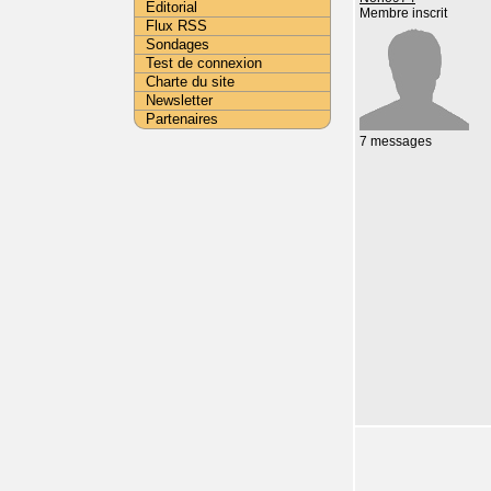
Editorial
Membre inscrit
Flux RSS
Sondages
Test de connexion
Charte du site
Newsletter
Partenaires
7 messages