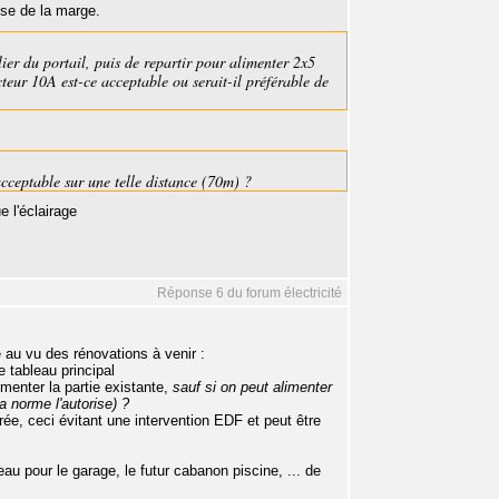
sse de la marge.
ilier du portail, puis de repartir pour alimenter 2x5
teur 10A est-ce acceptable ou serait-il préférable de
cceptable sur une telle distance (70m) ?
 l'éclairage
Réponse 6 du forum électricité
e au vu des rénovations à venir :
 tableau principal
menter la partie existante,
sauf si on peut alimenter
a norme l'autorise) ?
ée, ceci évitant une intervention EDF et peut être
au pour le garage, le futur cabanon piscine, ... de