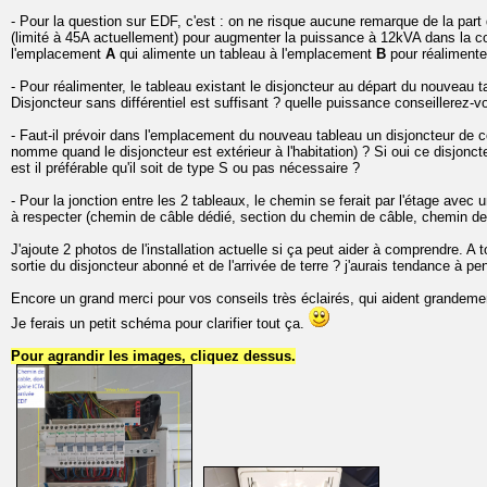
- Pour la question sur EDF, c'est : on ne risque aucune remarque de la part
(limité à 45A actuellement) pour augmenter la puissance à 12kVA dans la con
l'emplacement
A
qui alimente un tableau à l'emplacement
B
pour réalimente
- Pour réalimenter, le tableau existant le disjoncteur au départ du nouveau tab
Disjoncteur sans différentiel est suffisant ? quelle puissance conseillerez-v
- Faut-il prévoir dans l'emplacement du nouveau tableau un disjoncteur de co
nomme quand le disjoncteur est extérieur à l'habitation) ? Si oui ce disjon
est il préférable qu'il soit de type S ou pas nécessaire ?
- Pour la jonction entre les 2 tableaux, le chemin se ferait par l'étage avec
à respecter (chemin de câble dédié, section du chemin de câble, chemin de c
J'ajoute 2 photos de l'installation actuelle si ça peut aider à comprendre. A
sortie du disjoncteur abonné et de l'arrivée de terre ? j'aurais tendance à pen
Encore un grand merci pour vos conseils très éclairés, qui aident grandeme
Je ferais un petit schéma pour clarifier tout ça.
Pour agrandir les images, cliquez dessus.