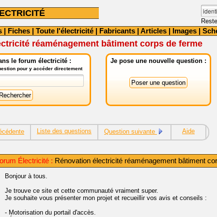
ECTRICITÉ
Reste
s
|
Fiches
|
Toute l'électricité
|
Fabricants
|
Articles
|
Images
|
Sch
ectricité réaménagement bâtiment corps de ferme
ns le forum électricité :
Je pose une nouvelle question :
question pour y accéder directement
Liste des questions
Aide
écédente
Question suivante
rum Électricité :
Rénovation électricité réaménagement bâtiment co
Bonjour à tous.
Je trouve ce site et cette communauté vraiment super.
Je souhaite vous présenter mon projet et recueillir vos avis et conseils :
- Motorisation du portail d'accès.