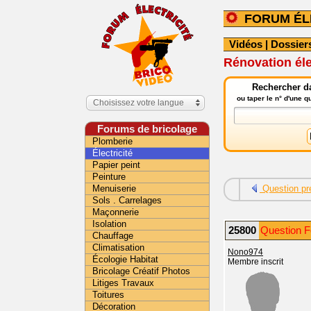
FORUM ÉL
Vidéos
|
Dossier
Rénovation él
Rechercher da
ou taper le n° d'une 
Choisissez votre langue
Forums de bricolage
Plomberie
Électricité
Papier peint
Peinture
Menuiserie
Question pr
Sols . Carrelages
Maçonnerie
Isolation
25800
Question Fo
Chauffage
Climatisation
Nono974
Écologie Habitat
Membre inscrit
Bricolage Créatif Photos
Litiges Travaux
Toitures
Décoration