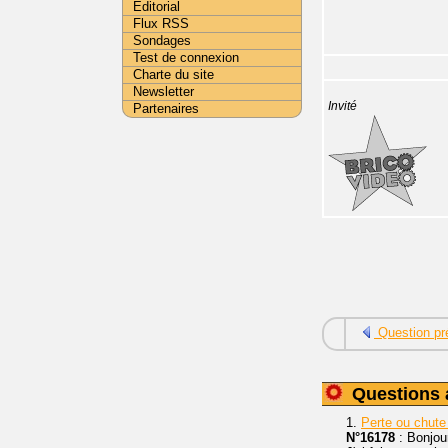
Editorial
Flux RSS
Sondages
Test de connexion
Charte du site
Newsletter
Invité
Partenaires
Question pr
Questions 
1.
Perte ou chut
N°16178
: Bonjou