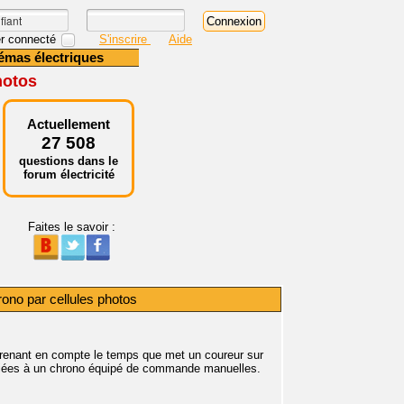
r connecté
S'inscrire
Aide
émas électriques
hotos
Actuellement
27 508
questions dans le
forum électricité
Faites le savoir :
ono par cellules photos
 prenant en compte le temps que met un coureur sur
reliées à un chrono équipé de commande manuelles.