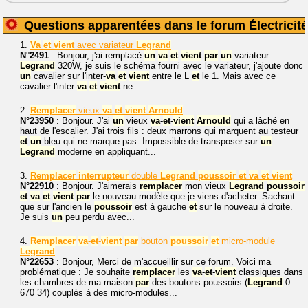
Questions apparentées dans le forum Électricité
1.
Va
et
vient
avec variateur
Legrand
N°2491
: Bonjour, j'ai remplacé
un
va
-
et
-
vient
par
un
variateur
Legrand
320W, je suis le schéma fourni avec le variateur, j'ajoute donc
un
cavalier sur l'inter-
va
et
vient
entre le L
et
le 1. Mais avec ce
cavalier l'inter-
va
et
vient
ne...
2.
Remplacer
vieux
va
et
vient
Arnould
N°23950
: Bonjour. J'ai
un
vieux
va
-
et
-
vient
Arnould
qui a lâché en
haut de l'escalier. J'ai trois fils : deux marrons qui marquent au testeur
et
un
bleu qui ne marque pas. Impossible de transposer sur
un
Legrand
moderne en appliquant...
3.
Remplacer
interrupteur
double
Legrand
poussoir
et
va
et
vient
N°22910
: Bonjour. J'aimerais
remplacer
mon vieux
Legrand
poussoir
et
va
-
et
-
vient
par
le nouveau modèle que je viens d'acheter. Sachant
que sur l'ancien le
poussoir
est à gauche
et
sur le nouveau à droite.
Je suis
un
peu perdu avec...
4.
Remplacer
va
-
et
-
vient
par
bouton
poussoir
et
micro-module
Legrand
N°22653
: Bonjour, Merci de m'accueillir sur ce forum. Voici ma
problématique : Je souhaite
remplacer
les
va
-
et
-
vient
classiques dans
les chambres de ma maison
par
des boutons poussoirs (
Legrand
0
670 34) couplés à des micro-modules...