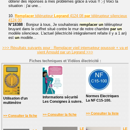
obtenir des réponses à mes problèmes grâce à vous !! ;-) Voici la
situation : j'ai une...
10.
Remplacer
télérupteur
Legrand
4124 08
par
télérupteur silencieux
4124 00
N°18388
: Bonjour à tous, Je souhaiterais
remplacer
un
télérupteur
bruyant dans le coffret situé contre le mur de notre chambre
par
un
modèle silencieux. L'actuel (électricité intégralement refaite il y a 1 an)
est
un
modèle...
>>> Résultats suivants pour : Remplacer vieil interrupteur poussoir + va et
vient Arnould par un Legrand >>>
Fiches techniques et Vidéos électricité :
Normes Electriques
Informations sécurité
Utilisation d'un
La NF C15-100.
Les Consignes à suivre.
multimètre
>> Consulter la liste
>> Consulter la fiche
>> Consulter la fiche
LE
LE