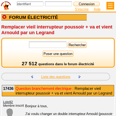
S'inscrire
Aide
FORUM ÉLECTRICITÉ
Remplacer vieil interrupteur poussoir + va et vient
Arnould par un Legrand
27 512
questions dans le
forum électricité
Liste des questions
17436
Question branchement électrique :
Remplacer vieil
interrupteur poussoir + va et vient Arnould par un Legrand
Lolo92
Membre inscrit
Bonjour à tous,
J'ai voulu changer un double interrupteur Arnould (poussoir