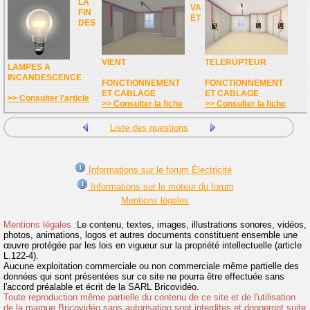
LA
VA
FIN
ET
DES
VIENT
TELERUPTEUR
LAMPES A
INCANDESCENCE
FONCTIONNEMENT
FONCTIONNEMENT
ET CABLAGE
ET CABLAGE
>> Consulter l'article
>> Consulter la fiche
>> Consulter la fiche
Liste des questions
Informations sur le forum Électricité
Informations sur le moteur du forum
Mentions légales
Mentions légales :
Le contenu, textes, images, illustrations sonores, vidéos,
photos, animations, logos et autres documents constituent ensemble une
œuvre protégée par les lois en vigueur sur la propriété intellectuelle (article
L.122-4).
Aucune exploitation commerciale ou non commerciale même partielle des
données qui sont présentées sur ce site ne pourra être effectuée sans
l'accord préalable et écrit de la SARL Bricovidéo.
Toute reproduction même partielle du contenu de ce site et de l'utilisation
de la marque Bricovidéo sans autorisation sont interdites et donneront suite