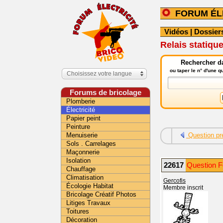
FORUM ÉL
Vidéos
|
Dossier
Relais statique
Rechercher da
ou taper le n° d'une 
Choisissez votre langue
Forums de bricolage
Plomberie
Électricité
Papier peint
Peinture
Menuiserie
Question pr
Sols . Carrelages
Maçonnerie
Isolation
22617
Question Fo
Chauffage
Climatisation
Gercofis
Écologie Habitat
Membre inscrit
Bricolage Créatif Photos
Litiges Travaux
Toitures
Décoration