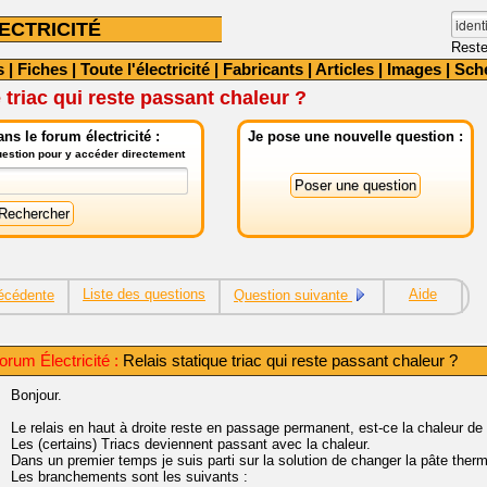
ECTRICITÉ
Reste
s
|
Fiches
|
Toute l'électricité
|
Fabricants
|
Articles
|
Images
|
Sch
 triac qui reste passant chaleur ?
ns le forum électricité :
Je pose une nouvelle question :
question pour y accéder directement
Liste des questions
Aide
écédente
Question suivante
rum Électricité :
Relais statique triac qui reste passant chaleur ?
Bonjour.
Le relais en haut à droite reste en passage permanent, est-ce la chaleur de 
Les (certains) Triacs deviennent passant avec la chaleur.
Dans un premier temps je suis parti sur la solution de changer la pâte thermiq
Les branchements sont les suivants :