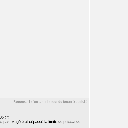
Réponse 1 d'un contributeur du forum électricité
06 (?)
ous pas exagéré et dépassé la limite de puissance