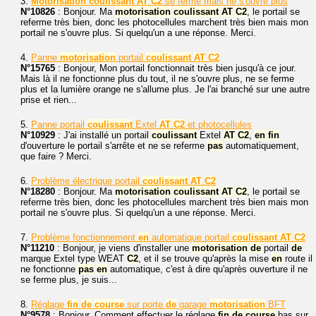
3.
Motorisation
coulissant
AT
C2
se ferme mais ne s'ouvre plus
N°10826
: Bonjour. Ma
motorisation
coulissant
AT
C2
, le portail se
referme très bien, donc les photocellules marchent très bien mais mon
portail ne s'ouvre plus. Si quelqu'un a une réponse. Merci.
4.
Panne
motorisation
portail
coulissant
AT
C2
N°15765
: Bonjour, Mon portail fonctionnait très bien jusqu'à ce jour.
Mais là il ne fonctionne plus du tout, il ne s'ouvre plus, ne se ferme
plus et la lumière orange ne s'allume plus. Je l'ai branché sur une autre
prise et rien...
5.
Panne portail
coulissant
Extel
AT
C2
et photocellules
N°10929
: J'ai installé un portail
coulissant
Extel
AT
C2
,
en
fin
d'ouverture le portail s'arrête et ne se referme
pas
automatiquement,
que faire ? Merci.
6.
Problème électrique portail
coulissant
AT
C2
N°18280
: Bonjour. Ma
motorisation
coulissant
AT
C2
, le portail se
referme très bien, donc les photocellules marchent très bien mais mon
portail ne s'ouvre plus. Si quelqu'un a une réponse. Merci.
7.
Problème fonctionnement
en
automatique portail
coulissant
AT
C2
N°11210
: Bonjour, je viens d'installer une
motorisation
de
portail
de
marque Extel type WEAT
C2
, et il se trouve qu'après la mise
en
route il
ne fonctionne
pas
en
automatique, c'est à dire qu'après ouverture il ne
se ferme plus, je suis...
8.
Réglage
fin
de
course
sur porte
de
garage
motorisation
BFT
N°9578
: Bonjour, Comment effectuer le réglage
fin
de
course
bas sur