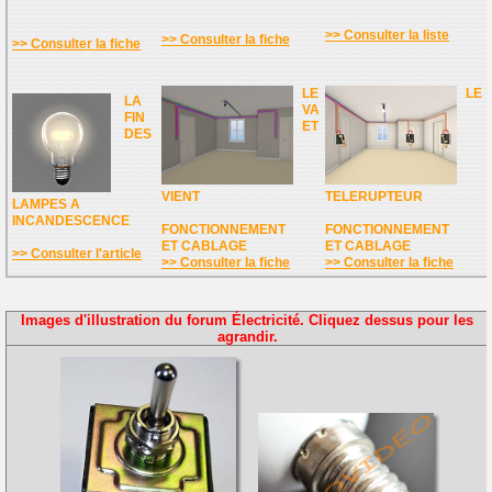
>> Consulter la liste
>> Consulter la fiche
>> Consulter la fiche
LE
LE
LA
VA
FIN
ET
DES
VIENT
TELERUPTEUR
LAMPES A
INCANDESCENCE
FONCTIONNEMENT
FONCTIONNEMENT
ET CABLAGE
ET CABLAGE
>> Consulter l'article
>> Consulter la fiche
>> Consulter la fiche
Images d'illustration du forum Électricité. Cliquez dessus pour les
agrandir.