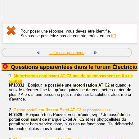
Pour poser une réponse, vous devez être identifié.
Si vous ne possédez pas de compte, créez-en un
ICI
.
Liste des questions
Questions apparentées dans le forum Électricité
1.
Motorisation coulissant AT C2 pas de ralentissement en fin de
course
N°10331
: Bonjour, je possè
de
une
motorisation
AT
C2
et quand je
veux le refermer il ne fait qu'une quinzaine
de
centimètres et rien
de
plus ? Alors si une personne peut me donner la solution, alors merci
d'avance.
2.
Panne portail
coulissant
Extel
AT
C2
et photocellules
N°7529
: Bonjour à tous Pouvez-vous m'aider svp ? Je possè
de
un
portail
coulissant
de
marque Extel
AT
C2
et les photocellules du
portail sont hors service donc, plus rien ne fonctionne. J'ai débranché
les photocellules mais le portail ne...