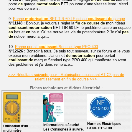
porte
de
garage
motorisation
BFT pourvue d'une vitesse lente. Merci
pour vos conseils.
9.
Panne
motorisation
BFT TIR 60 LF rideau
coulissant
de
garage
N°11148
: Bonjour, je voudrais régler la
fin
de
course
de
mon rideau
coulissant
motorisation
BFT TIR 60 LF, le problème laisse un espace
en
bas et
en
haut. Où se trouve les vis du potentiomètre ? Je n'ai
pas
de
notice, merci à qui...
10.
Panne portail
coulissant
Sentinel type PRO 400
N°12626
: Bonsoir à tous, Je suis tout nouveau sur ce forum et je vous
expose mon problème. J'ai un kit
de
motorisation
pour portail
coulissant
de
marque Sentinel type PRO 400 qui manifeste souvent
des problèmes et j'ai donc remplacé...
>>> Résultats suivants pour : Motorisation coulissant AT C2 pas de
ralentissement en fin de course >>>
Fiches techniques et Vidéos électricité :
Normes Electriques
Informations sécurité
Utilisation d'un
La NF C15-100.
Les Consignes à suivre.
multimètre