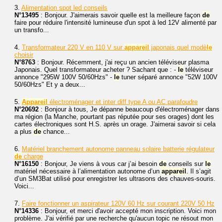
3.
Alimentation spot led conseils
N°13495
: Bonjour. J'aimerais savoir quelle est la meilleure façon
de
faire pour réduire l'intensité lumineuse d'un spot à led 12V alimenté par
un transfo...
4.
Transformateur 220 V en 110 V sur
appareil
japonais quel modè
le
choisir
N°8763
: Bonjour. Récemment, j'ai reçu un ancien téléviseur plasma
Japonais. Quel transformateur acheter ? Sachant que : -
le
téléviseur
annonce "295W 100V 50/60Hzs" -
le
tuner séparé annonce "52W 100V
50/60Hzs" Et y a deux...
5.
Appareil
électroménager et inter diff type A ou AC parafoudre
N°20692
: Bonjour à tous, Je dépanne beaucoup d'électroménager dans
ma région (la Manche, pourtant pas réputée pour ses orages) dont les
cartes électroniques sont H.S. après un orage. J'aimerai savoir si cela
a plus
de
chance...
6.
Matériel branchement autonome panneau solaire batterie régulateur
de
charge
N°16150
: Bonjour, Je viens à vous car j’ai besoin
de
conseils sur
le
matériel nécessaire à l’alimentation autonome d’un
appareil
. Il s’agit
d’un SM3Bat utilisé pour enregistrer les ultrasons des chauves-souris.
Voici...
7.
Faire fonctionner un aspirateur 120V 60 Hz sur courant 220V 50 Hz
N°14336
: Bonjour, et merci d'avoir accepté mon inscription. Voici mon
problème. J'ai vérifié par une recherche qu'aucun topic ne résout mon