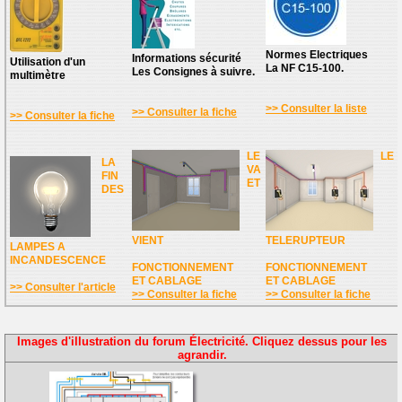
Normes Electriques
Informations sécurité
Utilisation d'un
La NF C15-100.
Les Consignes à suivre.
multimètre
>> Consulter la liste
>> Consulter la fiche
>> Consulter la fiche
LE
LE
LA
VA
FIN
ET
DES
VIENT
TELERUPTEUR
LAMPES A
INCANDESCENCE
FONCTIONNEMENT
FONCTIONNEMENT
ET CABLAGE
ET CABLAGE
>> Consulter l'article
>> Consulter la fiche
>> Consulter la fiche
Images d'illustration du forum Électricité. Cliquez dessus pour les
agrandir.