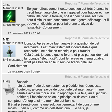
Réponse 7 Forum de l’électricité
1Insp
Membre inscrit
Bonjour, effectivement cette question est très étonnante
; soit l'internaute cherche un appareil pour frauder et il se
débrouille pour le trouver, soit il cherche une solution
pour diminuer ses consommations, genre délestage, et il
trouve un électricien pour faire une analyse de
4 868 messages
faisabilité. Cordialement.
21 novembre 2009 à 07:44
Réponse 8 Forum de l’électricité
MJD
Membre inscrit
Bonjour. Après avoir bien analysé la question de cet
internaute, il est manifestement incontestable qu'il
recherche une solution technique pour frauder.
Cela étant, je pense que le forum, et plus particulièrement
la rubrique "électricité", dont le niveau est remarquable,
846 messages
n'ont pas besoin en leur sein de brebis galeuse.
Cordialement.
21 novembre 2009 à 20:10
Réponse 9 Forum de l’électricité
Invité
Bonsoir,
loin de moi l'idée de contester les précédentes réponses...
Toutefois, je crois savoir de quoi parle cet internaute... Il me
semble avoir vu moi aussi un reportage à la télé, au sujet d'un
boîtier qui fonctionne selon le principe du délesteur ou du
compteur d'énergie, si ma mémoire est bonne.
Il était présenté comme une solution permettant de consommer
moins... ben oui, comme un délesteur, quoi... je sais, je
m'embrouille...