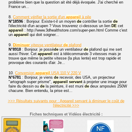
problème bien que la question ait été déjà évoquée. J'ai cherché en
France un...
8.
Comment vérifier la sortie d'un
appareil
à pile
N°18596
: Bonjour. Existe-t-il un moyen
de
contrôler la sortie
de
l'électricité d'un acupen ? Vous trouverez ci-dessous un lien
DE
cet
appareil
: http://www.3dhealthstore.com/super-pen.html Comme c'est
un
appareil
qui doit soigner...
9.
Diminuer
vitesse ventilateur
de
plafond
N°8918
: Bonjour. je possè
de
un ventilateur
de
plafond qui me sert
aussi l'hiver. Cet
appareil
est à télécommande 3 vitesses mais je
trouve que même la petite vitesse (la plus lente) est trop rapide et
provoque des courants d'air. Je...
10.
Conversion
appareil
USA 110 V 220 V
N°6781
: Bonjour, je viens
de
recevoir, des USA, un projecteur
"artograph super prisme",
appareil
servant
à projeter une image pour
faire du dessin ou
de
la peinture, il est muni
de
deux ampoules 250W
chacune. Bien entendu, la prise est...
>>> Résultats suivants pour : Appareil servant à diminuer le coût de
l'électricité >>>
Fiches techniques et Vidéos électricité :