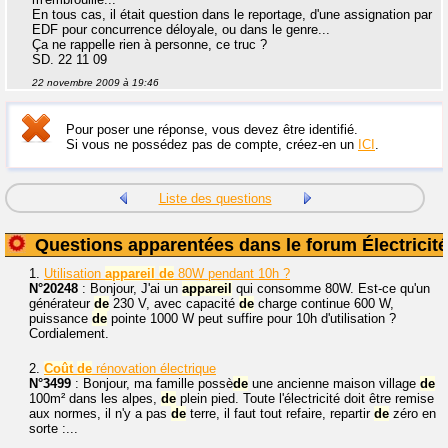
En tous cas, il était question dans le reportage, d'une assignation par
EDF pour concurrence déloyale, ou dans le genre...
Ça ne rappelle rien à personne, ce truc ?
SD. 22 11 09
22 novembre 2009 à 19:46
Pour poser une réponse, vous devez être identifié.
Si vous ne possédez pas de compte, créez-en un
ICI
.
Liste des questions
Questions apparentées dans le forum Électricité
1.
Utilisation
appareil
de
80W pendant 10h ?
N°20248
: Bonjour, J'ai un
appareil
qui consomme 80W. Est-ce qu'un
générateur
de
230 V, avec capacité
de
charge continue 600 W,
puissance
de
pointe 1000 W peut suffire pour 10h d'utilisation ?
Cordialement.
2.
Coût
de
rénovation électrique
N°3499
: Bonjour, ma famille possè
de
une ancienne maison village
de
100m² dans les alpes,
de
plein pied. Toute l'électricité doit être remise
aux normes, il n'y a pas
de
terre, il faut tout refaire, repartir
de
zéro en
sorte :...