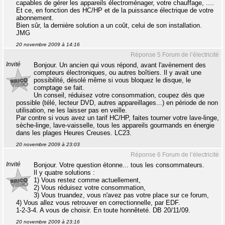
capables de gérer les appareils électroménager, votre chauffage, ....
Et ce, en fonction des HC/HP et de la puissance électrique de votre
abonnement.
Bien sûr, la dernière solution a un coût, celui de son installation.
JMG
20 novembre 2009 à 14:16
Réponse 5 Forum de l’électricité
Invité
Bonjour. Un ancien qui vous répond, avant l'avènement des
compteurs électroniques, ou autres boîtiers. Il y avait une
possibilité, désolé même si vous bloquez le disque, le
comptage se fait.
Un conseil, réduisez votre consommation, coupez dès que
possible (télé, lecteur DVD, autres appareillages...) en période de non
utilisation, ne les laisser pas en veille.
Par contre si vous avez un tarif HC/HP, faites tourner votre lave-linge,
sèche-linge, lave-vaisselle, tous les appareils gourmands en énergie
dans les plages Heures Creuses. LC23.
20 novembre 2009 à 23:03
Réponse 6 Forum de l’électricité
Invité
Bonjour. Votre question étonne... tous les consommateurs.
Il y quatre solutions :
1) Vous restez comme actuellement,
2) Vous réduisez votre consommation,
3) Vous truandez, vous n'avez pas votre place sur ce forum,
4) Vous allez vous retrouver en correctionnelle, par EDF.
1-2-3-4. A vous de choisir. En toute honnêteté. DB 20/11/09.
20 novembre 2009 à 23:16