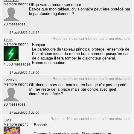
Membre inscrit
OK je vais attendre son retour.
Est-ce que mon tableau divisionnaire peut être protégé par
le parafoudre également ?
20 messages
17 avril 2022 à 13:27
Réponse 8 d'un contributeur du forum électricité
1Insp
Membre inscrit
Bonjour.
Le parafoudre du tableau principal protège l'ensemble de
l'installation issue du même branchement, puisqu'en cas
de claquage il fera tomber le disjoncteur général.
Bonne continuation.
4 868 messages
17 avril 2022 à 18:00
Réponse 9 d'un contributeur du forum électricité
Cortex38
Membre inscrit
OK donc je pars des borniers en bas, je n'ai pas regardé
s'il me reste de la place mais par contre avec quel
diamètre de câble ?
20 messages
17 avril 2022 à 21:00
Réponse 10 d'un contributeur du forum électricité
CMT
Membre inscrit
Bonsoir.
Comme évoqué plus haut : 6² protégé par un