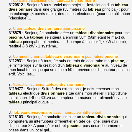
4.
Conseils installation d’un
tableau
divisionnaire
N°20812
: Bonjour à tous. Voici mon projet : - Installation d’un
tableau
divisionnaire
dans une grange (35 mètres du
tableau
principal) : pour
un éclairage (5 points maxi), des prises électriques (pour une utilisation
"classique"...
5.
Créer
tableau
divisionnaire
pour
piscine
N°8575
: Bonjour, Je souhaite créer un
tableau
divisionnaire
pour une
piscine
. Ce
tableau
se situera à environ 50m (50m étant le max) du
tableau
principal et alimentera : - 1 pompe à chaleur 1,7 kW absorbé,
restitué 8,8 kW - 1 système...
6.
Comment créer un
tableau
divisionnaire
pour future
piscine
N°12931
: Bonjour à tous, Je suis en train de construire ma
piscine
, et
je m'interroge sur la création d'un
tableau
divisionnaire
au niveau de
mon local technique qui se situe à 50 m environ du disjoncteur principal
erdf. Voici les...
7.
Validation schéma
tableau
divisionnaire
N°19477
: Bonjour. Suite à des extensions, je dois repenser mon
tableau
électrique
divisionnaire
situe dans mon atelier Il s'agit d'une
installation TRI en 30kva au compteur La maison est alimentée via le
tableau
principal duquel...
8.
Tableau
divisionnaire
avec interrupteur différentiel
N°18103
: Bonjour, Je souhaite installer un
tableau
divisionnaire
qui
comportera un interrupteur différentiel en tête de ligne, suivi d'un
disjoncteur 32 A pour gérer coffret
piscine
, puis ceux de lumière et
prises dans un local qui...