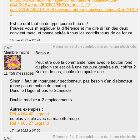
https://www.amazon.fr/Hager-Commutateur-modulaire-Cour-
p%C3%B4les/dp/B00D1V5E2Y/ref=sr_1_2?
crid=3VCP74SZ1BLP5&keywords=interrupteur+sectionneur&m=A1X
2
Est-ce qu'il faut un de type courbe b ou c ?
Pouvez vous m expliquer la différence et me dire si l'un des deux
convient merci et bonne soirée à tous les contributeurs de ce forum.
16 mai 2022 à 23:24
Réponse 23 d'un contributeur du forum électricité
CMT
Membre inscrit
Bonjour.
Peut être que la commande noire avec le bouton rond
du pisciniste est déjà une coupure générale du coffret ?
Si c'est le cas, inutile d'en ajouter une.
11 459 messages
Sinon il faut un interrupteur sectionneur, pas besoin d'un disjoncteur
(donc pas de notion de courbe).
Donc le Hager et pas le Schneider
Double module = 2 emplacements.
Autres exemples :
Réf 4 064 40 Legrand
ou plus visible avec sa manette rouge
Réf 4 065 27 Legrand
17 mai 2022 à 07:56
Réponse 24 d'un contributeur du forum électricité
CMT