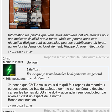
Information les photos que vous avez envoyées ont été réduites pour
une meilleure lisibilité sur le forum. Mais les photos dans leur
résolution d'origine sont accessibles pour les contributeurs du forum
qui en font la demande. Cordialement, l'équipe du forum électricité.
17 avril 2022 à 11:05
Réponse 6 d'un contributeur du forum électricité
1Insp
Membre inscrit
Bonjour.
Citation :
Est-ce que je peux brancher le disjoncteur au général
avec du 6mm² ?
4 868 messages
Je pense que CMT a voulu vous dire qu'il faut repartir du répartiteur
ou des bornes au bas du tableau ; comme son schéma le dessine,
car sur les bornes du DB il ne doit y avoir qu'un seul conducteur par
alvéole : c'est un aspect de la norme.
Bonne continuation.
17 avril 2022 à 11:48
Réponse 7 d'un contributeur du forum électricité
Cortex38