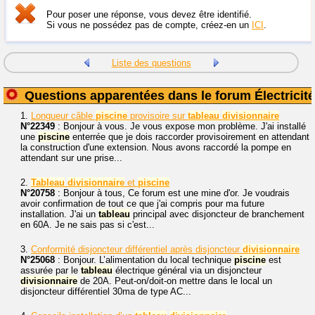
Pour poser une réponse, vous devez être identifié.
Si vous ne possédez pas de compte, créez-en un
ICI
.
Liste des questions
Questions apparentées dans le forum Électricité
1.
Longueur câble
piscine
provisoire sur
tableau
divisionnaire
N°22349
: Bonjour à vous. Je vous expose mon problème. J'ai installé
une
piscine
enterrée que je dois raccorder provisoirement en attendant
la construction d'une extension. Nous avons raccordé la pompe en
attendant sur une prise...
2.
Tableau
divisionnaire
et
piscine
N°20758
: Bonjour à tous, Ce forum est une mine d'or. Je voudrais
avoir confirmation de tout ce que j'ai compris pour ma future
installation. J'ai un
tableau
principal avec disjoncteur de branchement
en 60A. Je ne sais pas si c'est...
3.
Conformité disjoncteur différentiel après disjoncteur
divisionnaire
N°25068
: Bonjour. L’alimentation du local technique
piscine
est
assurée par le
tableau
électrique général via un disjoncteur
divisionnaire
de 20A. Peut-on/doit-on mettre dans le local un
disjoncteur différentiel 30ma de type AC...