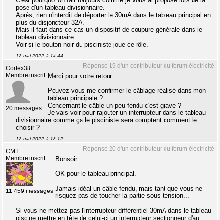
C'est pourquoi on fait toujours comme je vous ai proposé lors de la
pose d'un tableau divisionnaire.
Après, rien n'interdit de déporter le 30mA dans le tableau principal en
plus du disjoncteur 32A.
Mais il faut dans ce cas un dispositif de coupure générale dans le
tableau divisionnaire.
Voir si le bouton noir du pisciniste joue ce rôle.
12 mai 2022 à 14:44
Réponse 19 d'un contributeur du forum électricité
Cortex38
Membre inscrit
Merci pour votre retour.
Pouvez-vous me confirmer le câblage réalisé dans mon
tableau principale ?
Concernant le câble un peu fendu c'est grave ?
20 messages
Je vais voir pour rajouter un interrupteur dans le tableau
divisionnaire comme ça le pisciniste sera comptent comment le
choisir ?
12 mai 2022 à 18:12
Réponse 20 d'un contributeur du forum électricité
CMT
Membre inscrit
Bonsoir.
OK pour le tableau principal.
Jamais idéal un câble fendu, mais tant que vous ne
11 459 messages
risquez pas de toucher la partie sous tension...
Si vous ne mettez pas l'interrupteur différentiel 30mA dans le tableau
piscine mettre en tête de celui-ci un interrupteur sectionneur d'au