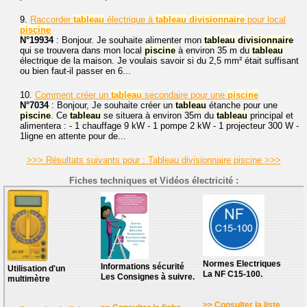
9.
Raccorder
tableau
électrique à
tableau
divisionnaire
pour local
piscine
N°19934
: Bonjour. Je souhaite alimenter mon
tableau
divisionnaire
qui se trouvera dans mon local
piscine
à environ 35 m du
tableau
électrique de la maison. Je voulais savoir si du 2,5 mm² était suffisant
ou bien faut-il passer en 6...
10.
Comment créer un
tableau
secondaire pour une
piscine
N°7034
: Bonjour, Je souhaite créer un
tableau
étanche pour une
piscine
. Ce
tableau
se situera à environ 35m du
tableau
principal et
alimentera : - 1 chauffage 9 kW - 1 pompe 2 kW - 1 projecteur 300 W -
1ligne en attente pour de...
>>> Résultats suivants pour : Tableau divisionnaire piscine >>>
Fiches techniques et Vidéos électricité :
Normes Electriques
Informations sécurité
Utilisation d'un
La NF C15-100.
Les Consignes à suivre.
multimètre
>> Consulter la liste