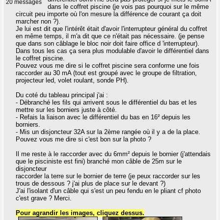
20 messages
dans le coffret piscine (je vois pas pourquoi sur le même
circuit peu importe où l'on mesure la différence de courant ça doit
marcher non ?).
Je lui est dit que l'intérêt était d'avoir l'interrupteur général du coffret
en même temps, il m'a dit que ce n'était pas nécessaire. (je pense
que dans son câblage le bloc noir doit faire office d 'interrupteur).
Dans tous les cas ça sera plus modulable d'avoir le différentiel dans
le coffret piscine.
Pouvez vous me dire si le coffret piscine sera conforme une fois
raccorder au 30 mA (tout est groupé avec le groupe de filtration,
projecteur led, volet roulant, sonde PH).
Du coté du tableau principal j'ai :
- Débranché les fils qui arrivent sous le différentiel du bas et les
mettre sur les borniers juste à côté.
- Refais la liaison avec le différentiel du bas en 16² depuis les
borniers.
- Mis un disjoncteur 32A sur la 2ème rangée où il y a de la place.
Pouvez vous me dire si c'est bon sur la photo ?
Il me reste à le raccorder avec du 6mm² depuis le bornier (j'attendais
que le pisciniste est fini) branché mon câble de 25m sur le
disjoncteur
raccorder la terre sur le bornier de terre (je peux raccorder sur les
trous de dessous ? j'ai plus de place sur le devant ?)
J'ai l'isolant d'un câble qui s'est un peu fendu en le pliant cf photo
c'est grave ? Merci.
Pour agrandir les images, cliquez dessus.