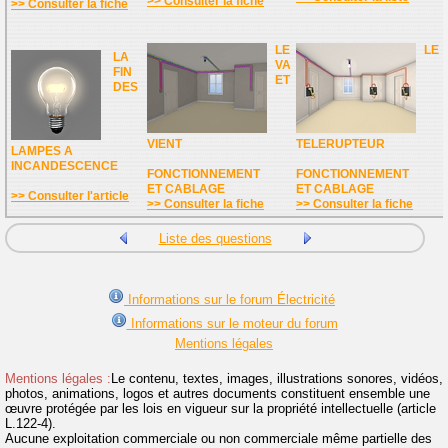
>> Consulter la fiche
>> Consulter la fiche
LE
LE
LA
VA
FIN
ET
DES
VIENT
TELERUPTEUR
LAMPES A
INCANDESCENCE
FONCTIONNEMENT
FONCTIONNEMENT
ET CABLAGE
ET CABLAGE
>> Consulter l'article
>> Consulter la fiche
>> Consulter la fiche
Liste des questions
Informations sur le forum Électricité
Informations sur le moteur du forum
Mentions légales
Mentions légales :
Le contenu, textes, images, illustrations sonores, vidéos,
photos, animations, logos et autres documents constituent ensemble une
œuvre protégée par les lois en vigueur sur la propriété intellectuelle (article
L.122-4).
Aucune exploitation commerciale ou non commerciale même partielle des