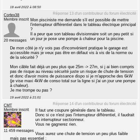
18 avril 2022 à 08:50
Réponse 13 d'un contributeur du forum électricité
Cortex38
Membre inscrit
Mon pisciniste me demande s'il est possible de mettre
l'interrupteur différentiel dans le tableau électrique principal
?
Il a peur que son tableau divisionnaire soit un peu petit si
un jour je pose une pompe à chaleur pour la piscine.
20 messages
De mon côté je n'y vois pas d'inconvénient pratique le garage est
accessible mais je veux pas être en défaut vis à vis de la norme ou
de la sécurité ?
Mon câble fait déjà un peu plus que 25m -> 27m, si j ai bien compris
pas de risque au niveau sécurité juste un risque de chute de tension
et donc d'avoir moins de puissance dispo si je m'approche des 6kW
(je vise maxi 4kW de conso total sur la ligne si j'ai un jour une pompe
à chaleur).
Je me trompe ou pas ?
19 avril 2022 à 21:01
Réponse 14 d'un contributeur du forum électricité
CMT
Membre inscrit
Il faut une coupure générale dans le tableau.
Donc si ce n'est pas l'interrupteur différentiel, il faudrait
un interrupteur sectionneur.
Vous ne gagnerez rien.
11 459 messages
Vous aurez une chute de tension un peu plus faible
mais pas essentiel :