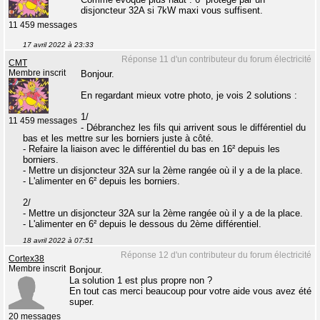
disjoncteur 32A si 7kW maxi vous suffisent.
11 459 messages
17 avril 2022 à 23:33
Réponse 11 d'un contributeur du forum électricité
CMT
Membre inscrit
Bonjour.
En regardant mieux votre photo, je vois 2 solutions :
1/
11 459 messages
- Débranchez les fils qui arrivent sous le différentiel du
bas et les mettre sur les borniers juste à côté.
- Refaire la liaison avec le différentiel du bas en 16² depuis les
borniers.
- Mettre un disjoncteur 32A sur la 2ème rangée où il y a de la place.
- L'alimenter en 6² depuis les borniers.
2/
- Mettre un disjoncteur 32A sur la 2ème rangée où il y a de la place.
- L'alimenter en 6² depuis le dessous du 2ème différentiel.
18 avril 2022 à 07:51
Réponse 12 d'un contributeur du forum électricité
Cortex38
Membre inscrit
Bonjour.
La solution 1 est plus propre non ?
En tout cas merci beaucoup pour votre aide vous avez été
super.
20 messages