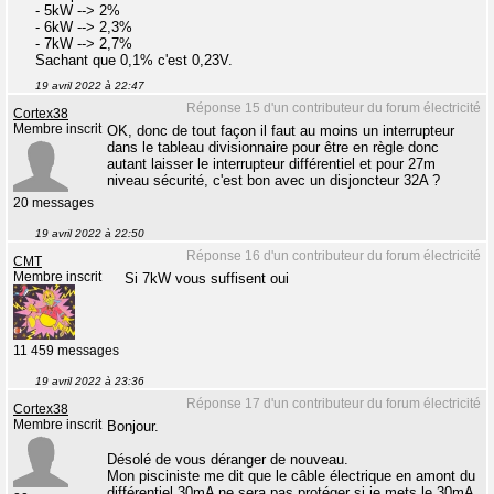
- 5kW --> 2%
- 6kW --> 2,3%
- 7kW --> 2,7%
Sachant que 0,1% c'est 0,23V.
19 avril 2022 à 22:47
Réponse 15 d'un contributeur du forum électricité
Cortex38
Membre inscrit
OK, donc de tout façon il faut au moins un interrupteur
dans le tableau divisionnaire pour être en règle donc
autant laisser le interrupteur différentiel et pour 27m
niveau sécurité, c'est bon avec un disjoncteur 32A ?
20 messages
19 avril 2022 à 22:50
Réponse 16 d'un contributeur du forum électricité
CMT
Membre inscrit
Si 7kW vous suffisent oui
11 459 messages
19 avril 2022 à 23:36
Réponse 17 d'un contributeur du forum électricité
Cortex38
Membre inscrit
Bonjour.
Désolé de vous déranger de nouveau.
Mon pisciniste me dit que le câble électrique en amont du
différentiel 30mA ne sera pas protéger si je mets le 30mA