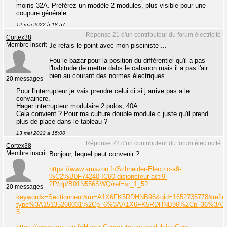
moins 32A. Préférez un modèle 2 modules, plus visible pour une
coupure générale.
12 mai 2022 à 18:57
Réponse 21 d'un contributeur du forum électricité
Cortex38
Membre inscrit
Je refais le point avec mon pisciniste ...
Fou le bazar pour la position du différentiel qu'il a pas
l'habitude de mettre dabs le cabanon mais il a pas l'air
bien au courant des normes électriques
20 messages
Pour l'interrupteur je vais prendre celui ci si j arrive pas a le
convaincre.
Hager interrupteur modulaire 2 polos, 40A.
Cela convient ? Pour ma culture double module c juste qu'il prend
plus de place dans le tableau ?
13 mai 2022 à 15:00
Réponse 22 d'un contributeur du forum électricité
Cortex38
Membre inscrit
Bonjour, lequel peut convenir ?
https://www.amazon.fr/Schneider-Electric-a9-
%C2%B0F74240-IC60-disjoncteur-acti9-
2P/dp/B01N556SWQ/ref=sr_1_5?
20 messages
keywords=Sectionneur&m=A1X6FK5RDHNB96&qid=1652735778&refin
type%3A15135266031%2Cp_6%3AA1X6FK5RDHNB96%2Cp_36%3A1715
5